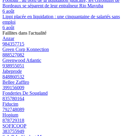
Football : au bord de la liquidation judicaire, les Girondins de
Bordeaux se séparent de leur entraîneur Rio Mavuba
6 août
Lippi placée en liquidation : une cinquantaine de salariés sans
emploi
6 août
Faillites dans l'actualité
Anzar
984357715
Green Corp Konnection
888527082
Greenwood Atlantic
938955051
Jabeprode
848860532
Bellee Zaffiro
399156009
Fonderies De Sougland
835780164
Fiducim
792748089
Hopium
878729318
SOFICOOP
383755949