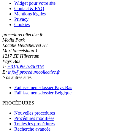
Widget pour votre site
Contact & FAQ
Mentions légales
Privacy
Cookies
procedurecollective.fr
Media Park
Locatie Heideheuvel H1
Mart Smeetslaan 1
1217 ZE Hilversum
Pays-Bas
T:
+31(0)85-3330016
E:
info@procedurecollective.fr
Nos autres sites
Faillissementsdossier
Pays-Bas
Faillissementsdossier
Belgique
PROCÉDURES
Nouvelles procédures
Procédures modifiées
Toutes les procédures
Recherche avancée