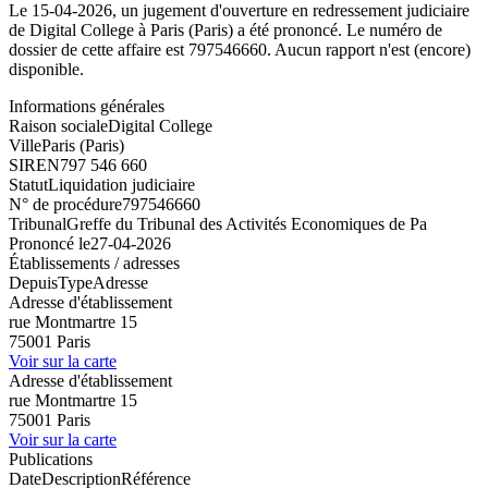
Le 15-04-2026, un jugement d'ouverture en redressement judiciaire
de Digital College à Paris (Paris) a été prononcé. Le numéro de
dossier de cette affaire est 797546660. Aucun rapport n'est (encore)
disponible.
Informations générales
Raison sociale
Digital College
Ville
Paris (Paris)
SIREN
797 546 660
Statut
Liquidation judiciaire
N° de procédure
797546660
Tribunal
Greffe du Tribunal des Activités Economiques de Pa
Prononcé le
27-04-2026
Établissements / adresses
Depuis
Type
Adresse
Adresse d'établissement
rue Montmartre 15
75001 Paris
Voir sur la carte
Adresse d'établissement
rue Montmartre 15
75001 Paris
Voir sur la carte
Publications
Date
Description
Référence