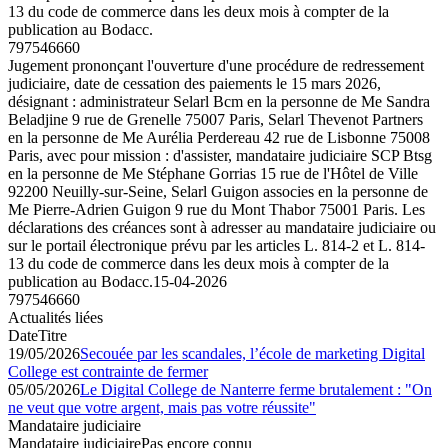
13 du code de commerce dans les deux mois à compter de la
publication au Bodacc.
797546660
Jugement prononçant l'ouverture d'une procédure de redressement
judiciaire, date de cessation des paiements le 15 mars 2026,
désignant : administrateur Selarl Bcm en la personne de Me Sandra
Beladjine 9 rue de Grenelle 75007 Paris, Selarl Thevenot Partners
en la personne de Me Aurélia Perdereau 42 rue de Lisbonne 75008
Paris, avec pour mission : d'assister, mandataire judiciaire SCP Btsg
en la personne de Me Stéphane Gorrias 15 rue de l'Hôtel de Ville
92200 Neuilly-sur-Seine, Selarl Guigon associes en la personne de
Me Pierre-Adrien Guigon 9 rue du Mont Thabor 75001 Paris. Les
déclarations des créances sont à adresser au mandataire judiciaire ou
sur le portail électronique prévu par les articles L. 814-2 et L. 814-
13 du code de commerce dans les deux mois à compter de la
publication au Bodacc.
15-04-2026
797546660
Actualités liées
Date
Titre
19/05/2026
Secouée par les scandales, l’école de marketing Digital
College est contrainte de fermer
05/05/2026
Le Digital College de Nanterre ferme brutalement : "On
ne veut que votre argent, mais pas votre réussite"
Mandataire judiciaire
Mandataire judiciaire
Pas encore connu