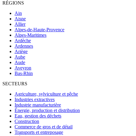
RÉGIONS
Ain
Aisne
Allier
Alpes-de-Haute-Provence
Alpes-Maritimes
Ardèche
Ardennes
Ariège
Aube
Aude
Aveyron
Bas-Rhin
SECTEURS
Agriculture, sylviculture et pêche
Industries extractives
Industrie manufacturière
Énergie, production et distribution
Eau, gestion des déchets
Construction
Commerce de gros et de détail
Transports et entreposage