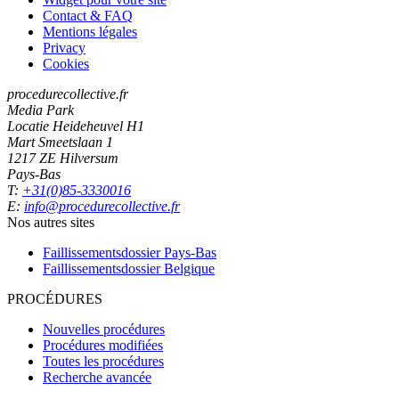
Contact & FAQ
Mentions légales
Privacy
Cookies
procedurecollective.fr
Media Park
Locatie Heideheuvel H1
Mart Smeetslaan 1
1217 ZE Hilversum
Pays-Bas
T:
+31(0)85-3330016
E:
info@procedurecollective.fr
Nos autres sites
Faillissementsdossier
Pays-Bas
Faillissementsdossier
Belgique
PROCÉDURES
Nouvelles procédures
Procédures modifiées
Toutes les procédures
Recherche avancée