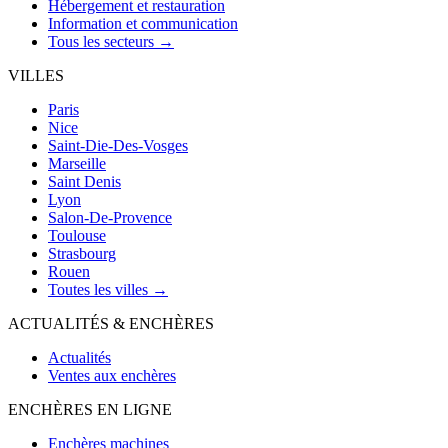
Hébergement et restauration
Information et communication
Tous les secteurs →
VILLES
Paris
Nice
Saint-Die-Des-Vosges
Marseille
Saint Denis
Lyon
Salon-De-Provence
Toulouse
Strasbourg
Rouen
Toutes les villes →
ACTUALITÉS & ENCHÈRES
Actualités
Ventes aux enchères
ENCHÈRES EN LIGNE
Enchères machines