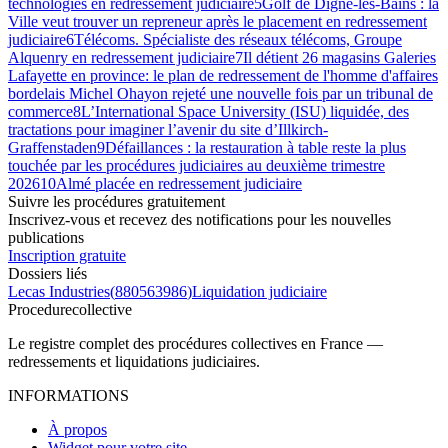
technologies en redressement judiciaire
5
Golf de Digne-les-Bains : la
Ville veut trouver un repreneur après le placement en redressement
judiciaire
6
Télécoms. Spécialiste des réseaux télécoms, Groupe
Alquenry en redressement judiciaire
7
Il détient 26 magasins Galeries
Lafayette en province: le plan de redressement de l'homme d'affaires
bordelais Michel Ohayon rejeté une nouvelle fois par un tribunal de
commerce
8
L’International Space University (ISU) liquidée, des
tractations pour imaginer l’avenir du site d’Illkirch-
Graffenstaden
9
Défaillances : la restauration à table reste la plus
touchée par les procédures judiciaires au deuxième trimestre
2026
10
Almé placée en redressement judiciaire
Suivre les procédures gratuitement
Inscrivez-vous et recevez des notifications pour les nouvelles
publications
Inscription gratuite
Dossiers liés
Lecas Industries
(
880563986
)
Liquidation judiciaire
Procedure
collective
Le registre complet des procédures collectives en France —
redressements et liquidations judiciaires.
INFORMATIONS
À propos
Widget pour votre site