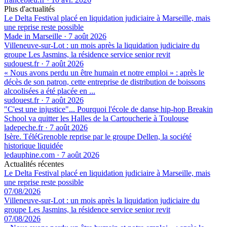
Plus d'actualités
Le Delta Festival placé en liquidation judiciaire à Marseille, mais
une reprise reste possible
Made in Marseille
·
7 août 2026
Villeneuve-sur-Lot : un mois après la liquidation judiciaire du
groupe Les Jasmins, la résidence service senior revit
sudouest.fr
·
7 août 2026
« Nous avons perdu un être humain et notre emploi » : après le
décès de son patron, cette entreprise de distribution de boissons
alcoolisées a été placée en ...
sudouest.fr
·
7 août 2026
"C'est une injustice"... Pourquoi l'école de danse hip-hop Breakin
School va quitter les Halles de la Cartoucherie à Toulouse
ladepeche.fr
·
7 août 2026
Isère. TéléGrenoble reprise par le groupe Dellen, la société
historique liquidée
ledauphine.com
·
7 août 2026
Actualités récentes
Le Delta Festival placé en liquidation judiciaire à Marseille, mais
une reprise reste possible
07/08/2026
Villeneuve-sur-Lot : un mois après la liquidation judiciaire du
groupe Les Jasmins, la résidence service senior revit
07/08/2026