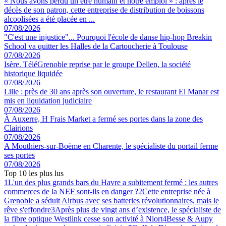
« Nous avons perdu un être humain et notre emploi » : après le
décès de son patron, cette entreprise de distribution de boissons
alcoolisées a été placée en ...
07/08/2026
"C'est une injustice"... Pourquoi l'école de danse hip-hop Breakin
School va quitter les Halles de la Cartoucherie à Toulouse
07/08/2026
Isère. TéléGrenoble reprise par le groupe Dellen, la société
historique liquidée
07/08/2026
Lille : près de 30 ans après son ouverture, le restaurant El Manar est
mis en liquidation judiciaire
07/08/2026
À Auxerre, H Frais Market a fermé ses portes dans la zone des
Clairions
07/08/2026
A Mouthiers-sur-Boëme en Charente, le spécialiste du portail ferme
ses portes
07/08/2026
Top 10 les plus lus
1
L'un des plus grands bars du Havre a subitement fermé : les autres
commerces de la NEF sont-ils en danger ?
2
Cette entreprise née à
Grenoble a séduit Airbus avec ses batteries révolutionnaires, mais le
rêve s'effondre
3
Après plus de vingt ans d’existence, le spécialiste de
la fibre optique Westlink cesse son activité à Niort
4
Besse & Aupy