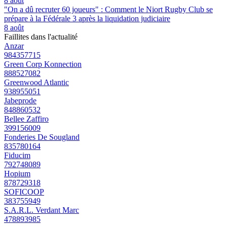
8 août
"On a dû recruter 60 joueurs" : Comment le Niort Rugby Club se
prépare à la Fédérale 3 après la liquidation judiciaire
8 août
Faillites dans l'actualité
Anzar
984357715
Green Corp Konnection
888527082
Greenwood Atlantic
938955051
Jabeprode
848860532
Bellee Zaffiro
399156009
Fonderies De Sougland
835780164
Fiducim
792748089
Hopium
878729318
SOFICOOP
383755949
S.A.R.L. Verdant Marc
478893985