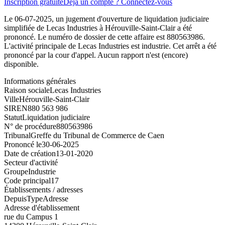
Inscription gratuite
Déjà un compte ? Connectez-vous
Le 06-07-2025, un jugement d'ouverture de liquidation judiciaire
simplifiée de Lecas Industries à Hérouville-Saint-Clair a été
prononcé. Le numéro de dossier de cette affaire est 880563986.
L'activité principale de Lecas Industries est industrie. Cet arrêt a été
prononcé par la cour d'appel. Aucun rapport n'est (encore)
disponible.
Informations générales
Raison sociale
Lecas Industries
Ville
Hérouville-Saint-Clair
SIREN
880 563 986
Statut
Liquidation judiciaire
N° de procédure
880563986
Tribunal
Greffe du Tribunal de Commerce de Caen
Prononcé le
30-06-2025
Date de création
13-01-2020
Secteur d'activité
Groupe
Industrie
Code principal
17
Établissements / adresses
Depuis
Type
Adresse
Adresse d'établissement
rue du Campus 1