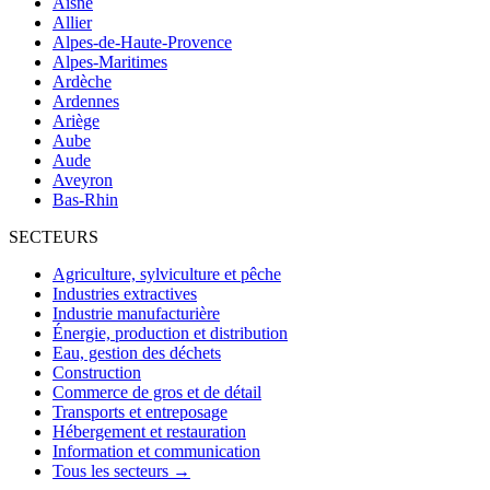
Aisne
Allier
Alpes-de-Haute-Provence
Alpes-Maritimes
Ardèche
Ardennes
Ariège
Aube
Aude
Aveyron
Bas-Rhin
SECTEURS
Agriculture, sylviculture et pêche
Industries extractives
Industrie manufacturière
Énergie, production et distribution
Eau, gestion des déchets
Construction
Commerce de gros et de détail
Transports et entreposage
Hébergement et restauration
Information et communication
Tous les secteurs →