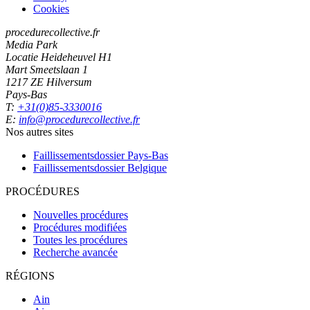
Cookies
procedurecollective.fr
Media Park
Locatie Heideheuvel H1
Mart Smeetslaan 1
1217 ZE Hilversum
Pays-Bas
T:
+31(0)85-3330016
E:
info@procedurecollective.fr
Nos autres sites
Faillissementsdossier
Pays-Bas
Faillissementsdossier
Belgique
PROCÉDURES
Nouvelles procédures
Procédures modifiées
Toutes les procédures
Recherche avancée
RÉGIONS
Ain