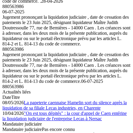
code de commerce. .
28-04-2026
880563986
06-07-2025
Jugement prononçant la liquidation judiciaire , date de cessation des
paiements le 23 Juin 2025, désignant liquidateur Maître Judith
Doutressoulle 77, rue de Bernières - 14000 Caen . Les créances sont
à adresser, dans les deux mois de la présente publication, auprès du
liquidateur ou sur le portail électronique prévu par les articles L.
814-2 et L. 814-13 du code de commerce.
880563986
Jugement prononçant la liquidation judiciaire , date de cessation des
paiements le 23 Juin 2025, désignant liquidateur Maître Judith
Doutressoulle 77, rue de Bernières - 14000 Caen . Les créances sont
à adresser, dans les deux mois de la présente publication, auprès du
liquidateur ou sur le portail électronique prévu par les articles L.
814-2 et L. 814-13 du code de commerce.
06-07-2025
880563986
Actualités liées
Date
Titre
08/05/2026
La papeterie caennaise Hamelin sort du silence après la
liquidation de sa filiale Lecas industries, en Charente
10/04/2026
"On est tous dépités" : la cour d'appel de Caen entérine
la liquidation judiciaire de l'entreprise Lecas à Nersac
Mandataire judiciaire
Mandataire judiciaire
Pas encore connu