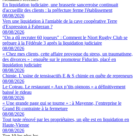
En liquidation judiciaire, une brasserie sancerroise continuait
d'accueillir des clients : la préfecture ferme l'établissement
08/08/2026
Vers une liquidation à l'amiable de la cave coopérative Terre
d'Expression à Fabrezan ?
08/08/2026
"On a dû recruter 60 joueurs" : Comment le Niort Rugby Club se
prépare à la Fédérale 3 après la liquidation judiciaire
08/08/2026
« Chez mes clients, cette affaire provoque du stress, un traumatisme,
des divorces » : enquête sur le promoteur Fiducim, placé en
liquidation judiciaire
08/08/2026
Chimie. L’usine de tensioactifs E & S chimie en quête de repreneurs
08/08/2026
Le Coteau. Le restaurant « Aux p’tits oignons » a définitivement
baissé le rideau
08/08/2026
« Une grande page qui se tourne » : à Mayenne, l’entreprise le
Grand Bi contrainte à la fermeture
08/08/2026
Tout juste rénové par les propriétaires, un gîte est en liquidation en
Haute-Vienne
08/08/2026
Top 10 les plus lus