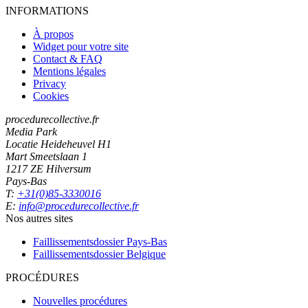
INFORMATIONS
À propos
Widget pour votre site
Contact & FAQ
Mentions légales
Privacy
Cookies
procedurecollective.fr
Media Park
Locatie Heideheuvel H1
Mart Smeetslaan 1
1217 ZE Hilversum
Pays-Bas
T:
+31(0)85-3330016
E:
info@procedurecollective.fr
Nos autres sites
Faillissementsdossier
Pays-Bas
Faillissementsdossier
Belgique
PROCÉDURES
Nouvelles procédures