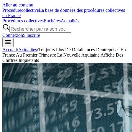
Aller au contenu
Procedure
collective
La base de données des procédures collectives
en France
Procédures collectives
Enchères
Actualités
Connexion
S'inscrire
Accueil
›
Actualités
›
Toujours Plus De Defaillances Dentreprises En
France Au Premier Trimestre La Nouvelle Aquitaine Affiche Des
Chiffres Inquietants