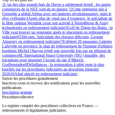
1
L'un des plus grands bars du Havre a subitement fermé : les autres
commerces de la NEF sont-ils en danger ?
2
Cette entreprise née à
Grenoble a séduit Airbus avec ses batteries révolutionnaires, mais le
rêve s'effondre
3
Après plus de vingt ans d’existence, le spécialiste de
la fibre optique Westlink cesse son activité à Niort
4
Besse & Aupy
technologies en redressement judiciaire
5
Golf de Digne-les-Bains : la
Ville veut trouver un repreneur après le placement en redressement
judiciaire
6
Télécoms. Spécialiste des réseaux télécoms, Groupe
Alquenry en redressement judiciaire
7
Il détient 26 magasins Galeries
Lafayette en province: le plan de redressement de l'homme d'affaires
bordelais Michel Ohayon rejeté une nouvelle fois par un tribunal de
commerce
8
L’International Space University (ISU) liquidée, des
tractations pour imaginer l’avenir du site d’Illkirch-
Graffenstaden
9
Défaillances : la restauration à table reste la plus
touchée par les procédures judiciaires au deuxième trimestre
2026
10
Almé placée en redressement judiciaire
Suivre les procédures gratuitement
Inscrivez-vous et recevez des notifications pour les nouvelles
publications
Inscription gratuite
Procedure
collective
Le registre complet des procédures collectives en France —
redressements et liquidations judiciaires.