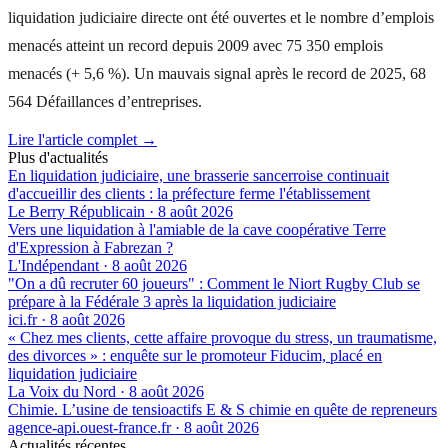
liquidation judiciaire directe ont été ouvertes et le nombre d’emplois
menacés atteint un record depuis 2009 avec 75 350 emplois
menacés (+ 5,6 %). Un mauvais signal après le record de 2025, 68
564 Défaillances d’entreprises.
Lire l'article complet →
Plus d'actualités
En liquidation judiciaire, une brasserie sancerroise continuait
d'accueillir des clients : la préfecture ferme l'établissement
Le Berry Républicain
·
8 août 2026
Vers une liquidation à l'amiable de la cave coopérative Terre
d'Expression à Fabrezan ?
L'Indépendant
·
8 août 2026
"On a dû recruter 60 joueurs" : Comment le Niort Rugby Club se
prépare à la Fédérale 3 après la liquidation judiciaire
ici.fr
·
8 août 2026
« Chez mes clients, cette affaire provoque du stress, un traumatisme,
des divorces » : enquête sur le promoteur Fiducim, placé en
liquidation judiciaire
La Voix du Nord
·
8 août 2026
Chimie. L’usine de tensioactifs E & S chimie en quête de repreneurs
agence-api.ouest-france.fr
·
8 août 2026
Actualités récentes