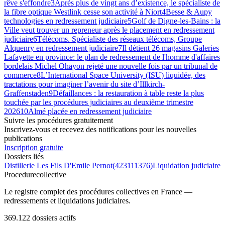
rêve s'effondre
3
Après plus de vingt ans d’existence, le spécialiste de
la fibre optique Westlink cesse son activité à Niort
4
Besse & Aupy
technologies en redressement judiciaire
5
Golf de Digne-les-Bains : la
Ville veut trouver un repreneur après le placement en redressement
judiciaire
6
Télécoms. Spécialiste des réseaux télécoms, Groupe
Alquenry en redressement judiciaire
7
Il détient 26 magasins Galeries
Lafayette en province: le plan de redressement de l'homme d'affaires
bordelais Michel Ohayon rejeté une nouvelle fois par un tribunal de
commerce
8
L’International Space University (ISU) liquidée, des
tractations pour imaginer l’avenir du site d’Illkirch-
Graffenstaden
9
Défaillances : la restauration à table reste la plus
touchée par les procédures judiciaires au deuxième trimestre
2026
10
Almé placée en redressement judiciaire
Suivre les procédures gratuitement
Inscrivez-vous et recevez des notifications pour les nouvelles
publications
Inscription gratuite
Dossiers liés
Distillerie Les Fils D'Emile Pernot
(
423111376
)
Liquidation judiciaire
Procedure
collective
Le registre complet des procédures collectives en France —
redressements et liquidations judiciaires.
369.122
dossiers actifs