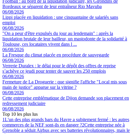
Football : au bord de la liquidation judicaire, les Girondins de
Bordeaux se séparent de leur entraîneur Rio Mavuba
06/08/2026
Lippi placée en liquidation : une cinquantaine de salariés sans
emploi
06/08/2026
"On a peur d'être expulsés du jour au lendemain" : après la
liquidation brutale de leur bailleur, un mastodonte de la solidarité à
Toulouse, ces locataires vivent dans l ...
06/08/2026
La Fresque du climat placée en procédure de sauvegarde
06/08/2026
Verrerie Duralex : le délai pour le dépôt des offres de reprise
s’achève ce jeudi pour tenter de sauver les 250 emplois
06/08/2026
Fermeture de La Droguerie : que signifie l'affiche "Local mis sous
main de justice" apparue sur la vitrine ?
06/08/2026
Cette entreprise emblématique de Dijon demande son placement en
redressement judiciaire
06/08/2026
Top 10 les plus lus
1
L'un des plus grands bars du Havre a subitement fermé : les autres
commerces de la NEF sont-ils en danger ?
2
Cette entreprise née à
Grenoble a séduit Airbus avec ses batteries révolutionnaires, mais le