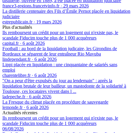
distillerie, ouverte en 1889, a été placée en liquidation judiciaire
france3-regions.francetvinfo.fr
·
29 mars 2026
La distillerie centenaire des Fils d’Émile Pernot placée en liquidation
judiciaire
estrepublicain.fr
·
19 mars 2026
Plus d'actualités
Ils remboursent un crédit pour un logement qui n'existe pas, le
scandale Fiducim touche plus de 1 000 acquéreurs
capital.fr
·
6 août 2026
Football : au bord de la liquidation judicaire, les Girondins de
Bordeaux se séparent de leur entraîneur Rio Mavuba
lindependant.fr
·
6 août 2026
Lippi placée en liquidation : une cinquantaine de salariés sans
emploi
charentelibre.fr
·
6 août 2026
"On a peur d'être expulsés du jour au lendemain" : après la
liquidation brutale de leur bailleur, un mastodonte de la solidarité à
Toulouse, ces locataires vivent dans l ...
ladepeche.fr
·
6 août 2026
La Fresque du climat placée en procédure de sauvegarde
lemonde.fr
·
6 août 2026
Actualités récentes
Ils remboursent un crédit pour un logement qui n'existe pas, le
scandale Fiducim touche plus de 1 000 acquéreurs
06/08/2026