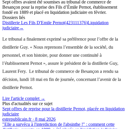
Sept offres avaient été soumises au tribunal de commerce de
Besançon pour la reprise des Fils d’Émile Pernot, établissement
fondé en 1889 et placé en liquidation judiciaire en février.
Dossiers liés
Distillerie Les Fils D'Emile Pernot
(
423111376
)
Liquidation
judiciaire
→
Le tribunal a finalement exprimé sa préférence pour l’offre de la
distillerie Guy. « Nous reprenons l’ensemble de la société, du
personnel, et son histoire, pour donner une continuité à
l’établissement Pernot », assure le président de la distillerie Guy,
Laurent Fery. Le tribunal de commerce de Besançon a rendu sa
décision, lundi 18 mai en fin de journée, concernant l’avenir de la
distillerie Pernot.
Lire l'article complet →
Plus d'actualités sur ce sujet
Sept offres de reprise pour la distillerie Pernot, placée en liquidation
judiciaire
estrepublicain.fr
·
8 mai 2026
"Elle a survécu à l'interdiction de l'absinthe !" : comment cette