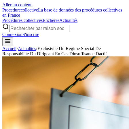
Aller au contenu
Procedure
collective
La base de données des procédures collectives
en France
Procédures collectives
Enchères
Actualités
Connexion
S'inscrire
Accueil
›
Actualités
›
Exclusivite Du Regime Special De
Responsabilite Du Dirigeant En Cas Dinsuffisance Dactif