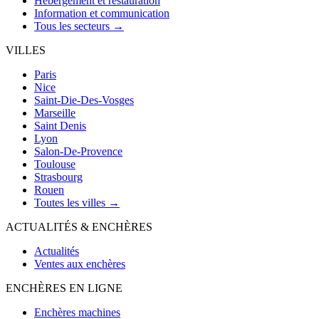
Hébergement et restauration
Information et communication
Tous les secteurs →
VILLES
Paris
Nice
Saint-Die-Des-Vosges
Marseille
Saint Denis
Lyon
Salon-De-Provence
Toulouse
Strasbourg
Rouen
Toutes les villes →
ACTUALITÉS & ENCHÈRES
Actualités
Ventes aux enchères
ENCHÈRES EN LIGNE
Enchères machines