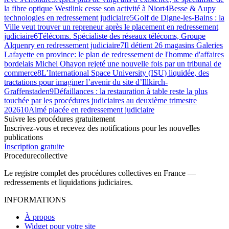
la fibre optique Westlink cesse son activité à Niort
4
Besse & Aupy
technologies en redressement judiciaire
5
Golf de Digne-les-Bains : la
Ville veut trouver un repreneur après le placement en redressement
judiciaire
6
Télécoms. Spécialiste des réseaux télécoms, Groupe
Alquenry en redressement judiciaire
7
Il détient 26 magasins Galeries
Lafayette en province: le plan de redressement de l'homme d'affaires
bordelais Michel Ohayon rejeté une nouvelle fois par un tribunal de
commerce
8
L’International Space University (ISU) liquidée, des
tractations pour imaginer l’avenir du site d’Illkirch-
Graffenstaden
9
Défaillances : la restauration à table reste la plus
touchée par les procédures judiciaires au deuxième trimestre
2026
10
Almé placée en redressement judiciaire
Suivre les procédures gratuitement
Inscrivez-vous et recevez des notifications pour les nouvelles
publications
Inscription gratuite
Procedure
collective
Le registre complet des procédures collectives en France —
redressements et liquidations judiciaires.
INFORMATIONS
À propos
Widget pour votre site