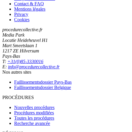
Contact & FAQ
Mentions légales
Privacy
Cookies
procedurecollective.fr
Media Park
Locatie Heideheuvel H1
Mart Smeetslaan 1
1217 ZE Hilversum
Pays-Bas
T:
+31(0)85-3330016
E:
info@procedurecollective.fr
Nos autres sites
Faillissementsdossier
Pays-Bas
Faillissementsdossier
Belgique
PROCÉDURES
Nouvelles procédures
Procédures modifiées
Toutes les procédures
Recherche avancée