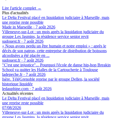
Lire l'article complet →
Plus d'actualités
Le Delta Festival placé en liquidation judiciaire à Marseille, mais
une reprise reste possible
Made in Marseille
·
7 août 2026
Villeneuve-sur-Lot : un mois après la liquidation judiciaire du
groupe Les Jasmins, la résidence service senior revit
sudouest.fr
·
7 août 2026
« Nous avons perdu un être humain et notre emploi » : après le
décès de son patron, cette entreprise de distribution de boissons
alcoolisées a été placée en ...
sudouest.fr
·
7 août 2026
"C'est une injustice"... Pourquoi l'école de danse hip-hop Breakin
School va quitter les Halles de la Cartoucherie à Toulouse
ladepeche.fr
·
7 août 2026
Isère. TéléGrenoble reprise par le groupe Dellen, la société
historique liquidée
ledauphine.com
·
7 août 2026
Actualités récentes
Le Delta Festival placé en liquidation judiciaire à Marseille, mais
une reprise reste possible
07/08/2026
Villeneuve-sur-Lot : un mois après la liquidation judiciaire du
groupe Les Jasmins, la résidence service senior revit