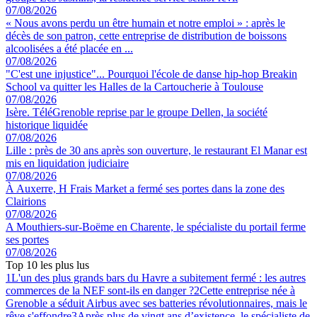
07/08/2026
« Nous avons perdu un être humain et notre emploi » : après le
décès de son patron, cette entreprise de distribution de boissons
alcoolisées a été placée en ...
07/08/2026
"C'est une injustice"... Pourquoi l'école de danse hip-hop Breakin
School va quitter les Halles de la Cartoucherie à Toulouse
07/08/2026
Isère. TéléGrenoble reprise par le groupe Dellen, la société
historique liquidée
07/08/2026
Lille : près de 30 ans après son ouverture, le restaurant El Manar est
mis en liquidation judiciaire
07/08/2026
À Auxerre, H Frais Market a fermé ses portes dans la zone des
Clairions
07/08/2026
A Mouthiers-sur-Boëme en Charente, le spécialiste du portail ferme
ses portes
07/08/2026
Top 10 les plus lus
1
L'un des plus grands bars du Havre a subitement fermé : les autres
commerces de la NEF sont-ils en danger ?
2
Cette entreprise née à
Grenoble a séduit Airbus avec ses batteries révolutionnaires, mais le
rêve s'effondre
3
Après plus de vingt ans d’existence, le spécialiste de