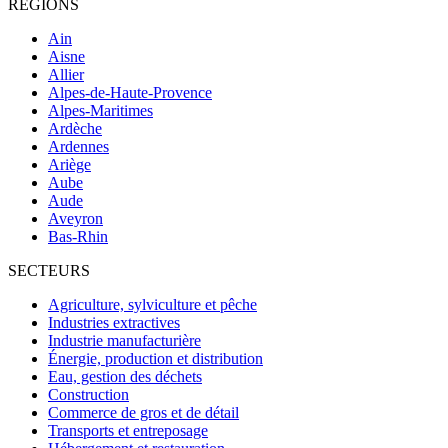
RÉGIONS
Ain
Aisne
Allier
Alpes-de-Haute-Provence
Alpes-Maritimes
Ardèche
Ardennes
Ariège
Aube
Aude
Aveyron
Bas-Rhin
SECTEURS
Agriculture, sylviculture et pêche
Industries extractives
Industrie manufacturière
Énergie, production et distribution
Eau, gestion des déchets
Construction
Commerce de gros et de détail
Transports et entreposage