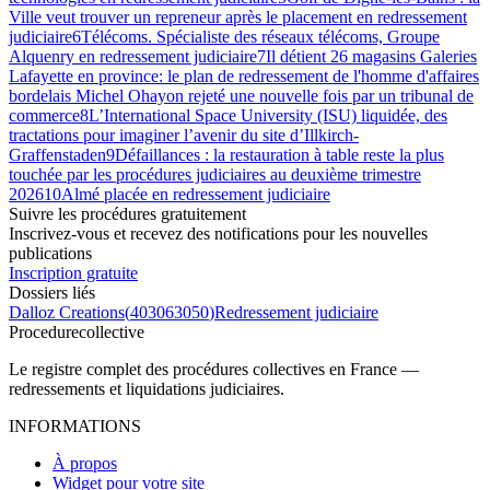
Ville veut trouver un repreneur après le placement en redressement
judiciaire
6
Télécoms. Spécialiste des réseaux télécoms, Groupe
Alquenry en redressement judiciaire
7
Il détient 26 magasins Galeries
Lafayette en province: le plan de redressement de l'homme d'affaires
bordelais Michel Ohayon rejeté une nouvelle fois par un tribunal de
commerce
8
L’International Space University (ISU) liquidée, des
tractations pour imaginer l’avenir du site d’Illkirch-
Graffenstaden
9
Défaillances : la restauration à table reste la plus
touchée par les procédures judiciaires au deuxième trimestre
2026
10
Almé placée en redressement judiciaire
Suivre les procédures gratuitement
Inscrivez-vous et recevez des notifications pour les nouvelles
publications
Inscription gratuite
Dossiers liés
Dalloz Creations
(
403063050
)
Redressement judiciaire
Procedure
collective
Le registre complet des procédures collectives en France —
redressements et liquidations judiciaires.
INFORMATIONS
À propos
Widget pour votre site