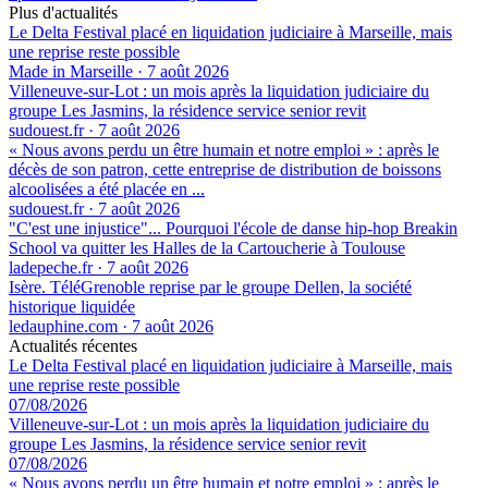
Plus d'actualités
Le Delta Festival placé en liquidation judiciaire à Marseille, mais
une reprise reste possible
Made in Marseille
·
7 août 2026
Villeneuve-sur-Lot : un mois après la liquidation judiciaire du
groupe Les Jasmins, la résidence service senior revit
sudouest.fr
·
7 août 2026
« Nous avons perdu un être humain et notre emploi » : après le
décès de son patron, cette entreprise de distribution de boissons
alcoolisées a été placée en ...
sudouest.fr
·
7 août 2026
"C'est une injustice"... Pourquoi l'école de danse hip-hop Breakin
School va quitter les Halles de la Cartoucherie à Toulouse
ladepeche.fr
·
7 août 2026
Isère. TéléGrenoble reprise par le groupe Dellen, la société
historique liquidée
ledauphine.com
·
7 août 2026
Actualités récentes
Le Delta Festival placé en liquidation judiciaire à Marseille, mais
une reprise reste possible
07/08/2026
Villeneuve-sur-Lot : un mois après la liquidation judiciaire du
groupe Les Jasmins, la résidence service senior revit
07/08/2026
« Nous avons perdu un être humain et notre emploi » : après le