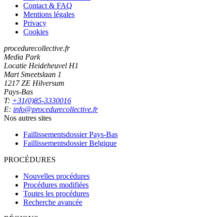
Contact & FAQ
Mentions légales
Privacy
Cookies
procedurecollective.fr
Media Park
Locatie Heideheuvel H1
Mart Smeetslaan 1
1217 ZE Hilversum
Pays-Bas
T:
+31(0)85-3330016
E:
info@procedurecollective.fr
Nos autres sites
Faillissementsdossier
Pays-Bas
Faillissementsdossier
Belgique
PROCÉDURES
Nouvelles procédures
Procédures modifiées
Toutes les procédures
Recherche avancée