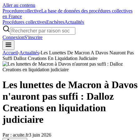
Aller au contenu
Procedure
collective
La base de données des procédures collectives
en France
Procédures collectives
Enchères
Actualités
Connexion
S'inscrire
Accueil
›
Actualités
›
Les Lunettes De Macron A Davos Nauront Pas
Suffi Dalloz Creations En Liquidation Judiciaire
Les lunettes de Macron à Davos
n'auront pas suffi : Dalloz
Creations en liquidation
judiciaire
Par :
acuite.fr
3 juin 2026