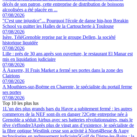
décès de son patron, cette entreprise de distribution de boissons
alcoolisées a été placée en ...
07/08/2026
"C'est une injustice"... Pourquoi l'école de danse hip-hop Breakin
School va quitter les Halles de la Cartoucherie à Toulouse
07/08/2026
Isère. TéléGrenoble reprise par le groupe Dellen, la société
historique liquidée
07/08/2026
Lille : près de 30 ans après son ouverture, le restaurant El Manar est
mis en liquidation judiciaire
07/08/2026
À Auxerre, H Frais Market a fermé ses portes dans la zone des
Clairions
07/08/2026
A Mouthiers-sur-Boëme en Charente, le spécialiste du portail ferme
ses portes
07/08/2026
Top 10 les plus lus
1
L'un des plus grands bars du Havre a subitement fermé : les autres
commerces de la NEF sont-ils en danger ?
2
Cette entreprise née à
Grenoble a séduit Airbus avec ses batteries révolutionnaires, mais le
rêve s'effondre
3
Après plus de vingt ans d’existence, le spécialiste de
la fibre optique Westlink cesse son activité à Niort
4
Besse & Aupy
technologies en redressement judiciaire
5
Golf de Digne-les-Bains : la