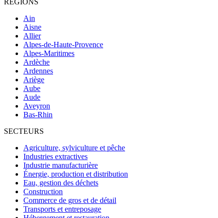
RÉGIONS
Ain
Aisne
Allier
Alpes-de-Haute-Provence
Alpes-Maritimes
Ardèche
Ardennes
Ariège
Aube
Aude
Aveyron
Bas-Rhin
SECTEURS
Agriculture, sylviculture et pêche
Industries extractives
Industrie manufacturière
Énergie, production et distribution
Eau, gestion des déchets
Construction
Commerce de gros et de détail
Transports et entreposage
Hébergement et restauration