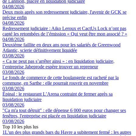
de Lannion, placée en liquidation judiciaire
04/08/2026
Deux mois après son redressement judiciaire, l'avenir de GCK se
précise enfin
04/08/2026
Redressement judiciaire : Aiko Leroux et CactUs Lock n’ont pas
capté les retombées de l’émission « Qui veut être mon associé ? »
04/08/2026
Deuxième faillite en deux ans pour les salariés de Greenwood
Atlantic, scierie définitivement liquidée
03/08/2026
« Ça ne peut pas s’arrêter ainsi » : en liquidation judiciaire,
l’entreprise Jabeprode espère trouver un repreneur
03/08/2026
Le fonds de commerce de cette boulangerie est racheté par la
commune, en Sarthe : elle pourrait rouvrir en novembre
03/08/2026
Épinal : le restaurant L’Arena contraint de fermer après sa
liquidation judiciaire
03/08/2026
"Ça m'a tout détruit" : elle dépense 6 000 euros pour changer ses
fenêtres, l'entreprise est placée en liquidation judiciaire
03/08/2026
Top 10 les plus lus
1
L'un des plus grands bars du Havre a subitement fermé : les autres