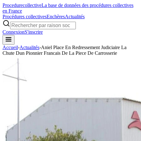
Procedure
collective
La base de données des procédures collectives
en France
Procédures collectives
Enchères
Actualités
Connexion
S'inscrire
Accueil
›
Actualités
›
Aniel Place En Redressement Judiciaire La
Chute Dun Pionnier Francais De La Piece De Carrosserie