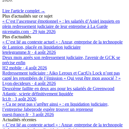
Lire l'article complet →
Plus d'actualités sur ce sujet
« C’est l’ascenseur émotionnel » : les salariés d’Aniel inquiets en
plein redressement judiciaire de leur entreprise à La Garde
nicematin.com
·
29 juin 2026
Plus d'actualités
« C’est lié au contexte actuel » : Anzar, entreprise de la technopole
de Lannion, placée en liquidation judiciaire
letelegramme.fr
·
4 août 2026
Deux mois après son redressement judiciaire, l'avenir de GCK se
précise enfin
H2 mobile
·
4 août 2026
Redressement judiciaire : Aiko Leroux et CactUs Lock n’ont pas
capté les retombées de l’émission « Qui veut être mon associé ? »
Lyon-decideurs
·
4 août 2026
Deuxième faillite en deux ans pour les salariés de Greenwood
Atlantic, scierie définitivement liquidée
Ici.fr
·
3 août 2026
« Ça ne peut pas s’arrêter ainsi » : en liquidation judiciaire,
l’entreprise Jabeprode espère trouver un repreneur
ouest-france.fr
·
3 août 2026
Actualités récentes
« C’est lié au contexte actuel » : Anzar, entreprise de la technopole