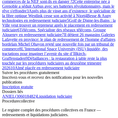
commerces de la NEF sont-ils en danger ?
2
Cette entreprise née à
Grenoble a séduit Airbus avec ses batteries révolutionnaires, mais le
rêve s'effondre
3
Après plus de vingt ans d’existence, le spécialiste de
la fibre optique Westlink cesse son activité à Niort
4
Besse & Aupy
technologies en redressement judiciaire
5
Golf de Digne-les-Bains : la
Ville veut trouver un repreneur après le placement en redressement
judiciaire
6
Télécoms. Spécialiste des réseaux télécoms, Groupe
Alquenry en redressement judiciaire
7
Il détient 26 magasins Galeries
Lafayette en province: le plan de redressement de l'homme d'affaires
bordelais Michel Ohayon rejeté une nouvelle fois par un tribunal de
commerce
8
L’International Space University (ISU) liquidée, des
tractations pour imaginer l’avenir du site d’Illkirch-
Graffenstaden
9
Défaillances : la restauration à table reste la plus
touchée par les procédures judiciaires au deuxième trimestre
2026
10
Almé placée en redressement judiciaire
Suivre les procédures gratuitement
Inscrivez-vous et recevez des notifications pour les nouvelles
publications
Inscription gratuite
Dossiers liés
ANIEL
(
306018482
)
Liquidation judiciaire
Procedure
collective
Le registre complet des procédures collectives en France —
redressements et liquidations judiciaires.