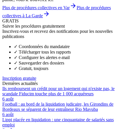
Plus de procédures collectives en Var
Plus de procédures
collectives à La Garde
GRATIS
Suivre les procédures gratuitement
Inscrivez-vous et recevez des notifications pour les nouvelles
publications
✓
Coordonnées du mandataire
✓
Télécharger tous les rapports
✓
Configurer les alertes e-mail
✓
Sauvegarder des dossiers
✓
Gratuit, toujours
Inscription gratuite
Dernières actualités
Ils remboursent un crédit pour un logement qui n'existe pas, le
scandale Fiducim touche plus de 1 000 acquéreurs
6 août
Football : au bord de la liquidation judicaire, les Girondins de
Bordeaux se séparent de leur entraîneur Rio Mavuba
6 août
Lippi placée en liquidation : une cinquantaine de salariés sans
emploi