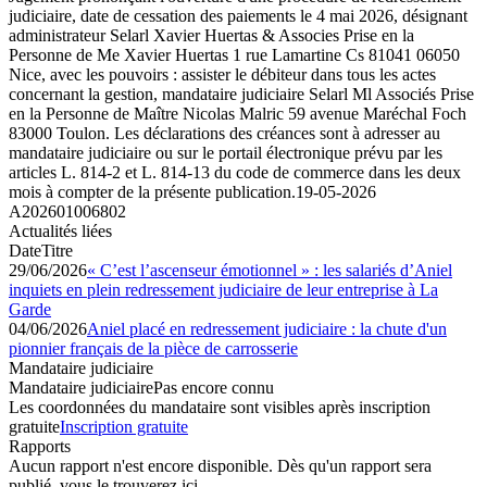
judiciaire, date de cessation des paiements le 4 mai 2026, désignant
administrateur Selarl Xavier Huertas & Associes Prise en la
Personne de Me Xavier Huertas 1 rue Lamartine Cs 81041 06050
Nice, avec les pouvoirs : assister le débiteur dans tous les actes
concernant la gestion, mandataire judiciaire Selarl Ml Associés Prise
en la Personne de Maître Nicolas Malric 59 avenue Maréchal Foch
83000 Toulon. Les déclarations des créances sont à adresser au
mandataire judiciaire ou sur le portail électronique prévu par les
articles L. 814-2 et L. 814-13 du code de commerce dans les deux
mois à compter de la présente publication.
19-05-2026
A202601006802
Actualités liées
Date
Titre
29/06/2026
« C’est l’ascenseur émotionnel » : les salariés d’Aniel
inquiets en plein redressement judiciaire de leur entreprise à La
Garde
04/06/2026
Aniel placé en redressement judiciaire : la chute d'un
pionnier français de la pièce de carrosserie
Mandataire judiciaire
Mandataire judiciaire
Pas encore connu
Les coordonnées du mandataire sont visibles après inscription
gratuite
Inscription gratuite
Rapports
Aucun rapport n'est encore disponible. Dès qu'un rapport sera
publié, vous le trouverez ici.