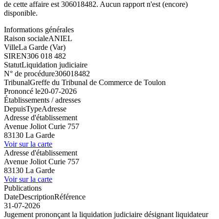
de cette affaire est 306018482. Aucun rapport n'est (encore)
disponible.
Informations générales
Raison sociale
ANIEL
Ville
La Garde (Var)
SIREN
306 018 482
Statut
Liquidation judiciaire
N° de procédure
306018482
Tribunal
Greffe du Tribunal de Commerce de Toulon
Prononcé le
20-07-2026
Établissements / adresses
Depuis
Type
Adresse
Adresse d'établissement
Avenue Joliot Curie 757
83130 La Garde
Voir sur la carte
Adresse d'établissement
Avenue Joliot Curie 757
83130 La Garde
Voir sur la carte
Publications
Date
Description
Référence
31-07-2026
Jugement prononçant la liquidation judiciaire désignant liquidateur