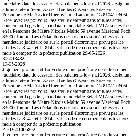
judiciaire, date de cessation des paiements le 4 mai 2026, désignant
administrateur Selarl Xavier Huertas & Associes Prise en la
Personne de Me Xavier Huertas 1 rue Lamartine Cs 81041 06050
Nice, avec les pouvoirs : assister le débiteur dans tous les actes
concernant la gestion, mandataire judiciaire Selarl Ml Associés Prise
en la Personne de Maître Nicolas Malric 59 avenue Maréchal Foch
83000 Toulon. Les déclarations des créances sont à adresser au
mandataire judiciaire ou sur le portail électronique prévu par les
articles L. 814-2 et L. 814-13 du code de commerce dans les deux
mois à compter de la présente publication.
29-05-2026
306018482
19-05-2026
Jugement prononçant l'ouverture d'une procédure de redressement
judiciaire, date de cessation des paiements le 4 mai 2026, désignant
administrateur Selarl Xavier Huertas & Associes Prise en la
Personne de Me Xavier Huertas 1 rue Lamartine Cs 81041 06050
Nice, avec les pouvoirs : assister le débiteur dans tous les actes
concernant la gestion, mandataire judiciaire Selarl Ml Associés Prise
en la Personne de Maître Nicolas Malric 59 avenue Maréchal Foch
83000 Toulon. Les déclarations des créances sont à adresser au
mandataire judiciaire ou sur le portail électronique prévu par les
articles L. 814-2 et L. 814-13 du code de commerce dans les deux
mois à compter de la présente publication.
A202601006802
Jugement prononçant l'ouverture d'une procédure de redressement