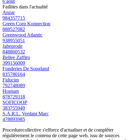
6 août
Faillites dans l'actualité
Anzar
984357715
Green Corp Konnection
888527082
Greenwood Atlantic
938955051
Jabeprode
848860532
Bellee Zaffiro
399156009
Fonderies De Sougland
835780164
Fiducim
792748089
Hopium
878729318
SOFICOOP
383755949
S.A.R.L. Verdant Marc
478893985
Procedurecollective s'efforce d'actualiser et de compléter
régulièrement le contenu de cette page web, issu de sources