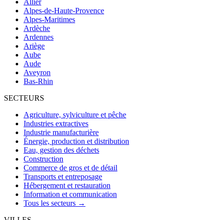
Allier
Alpes-de-Haute-Provence
Alpes-Maritimes
Ardèche
Ardennes
Ariège
Aube
Aude
Aveyron
Bas-Rhin
SECTEURS
Agriculture, sylviculture et pêche
Industries extractives
Industrie manufacturière
Énergie, production et distribution
Eau, gestion des déchets
Construction
Commerce de gros et de détail
Transports et entreposage
Hébergement et restauration
Information et communication
Tous les secteurs →
VILLES