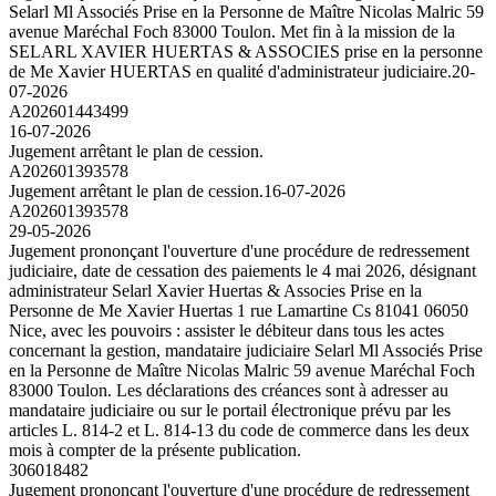
Selarl Ml Associés Prise en la Personne de Maître Nicolas Malric 59
avenue Maréchal Foch 83000 Toulon. Met fin à la mission de la
SELARL XAVIER HUERTAS & ASSOCIES prise en la personne
de Me Xavier HUERTAS en qualité d'administrateur judiciaire.
20-
07-2026
A202601443499
16-07-2026
Jugement arrêtant le plan de cession.
A202601393578
Jugement arrêtant le plan de cession.
16-07-2026
A202601393578
29-05-2026
Jugement prononçant l'ouverture d'une procédure de redressement
judiciaire, date de cessation des paiements le 4 mai 2026, désignant
administrateur Selarl Xavier Huertas & Associes Prise en la
Personne de Me Xavier Huertas 1 rue Lamartine Cs 81041 06050
Nice, avec les pouvoirs : assister le débiteur dans tous les actes
concernant la gestion, mandataire judiciaire Selarl Ml Associés Prise
en la Personne de Maître Nicolas Malric 59 avenue Maréchal Foch
83000 Toulon. Les déclarations des créances sont à adresser au
mandataire judiciaire ou sur le portail électronique prévu par les
articles L. 814-2 et L. 814-13 du code de commerce dans les deux
mois à compter de la présente publication.
306018482
Jugement prononçant l'ouverture d'une procédure de redressement