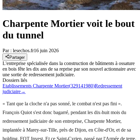
Charpente Mortier voit le bout
du tunnel
Par :
lesechos.fr
16 juin 2026
Partager
L'entreprise spécialisée dans la construction de bâtiments à ossature
en bois fête les dix ans de sa reprise par son nouvel actionnaire avec
une sortie de redressement judiciaire.
Dossiers liés
Etablissements Charpente Mortier
(
329141980
)
Redressement
judiciaire
→
« Tant que la cloche n'a pas sonné, le combat n'est pas fini ».
François Quiot s'est donc bagarré, pendant les dix-huit mois du
redressement judiciaire de son entreprise, Charpente Mortier,
implantée à Marey-sur-Tille, près de Dijon, en Côte-d'Or, et de sa
holding, FQT Invest. Et ce Saint-Cyrien, passé par l'Armée de terre,