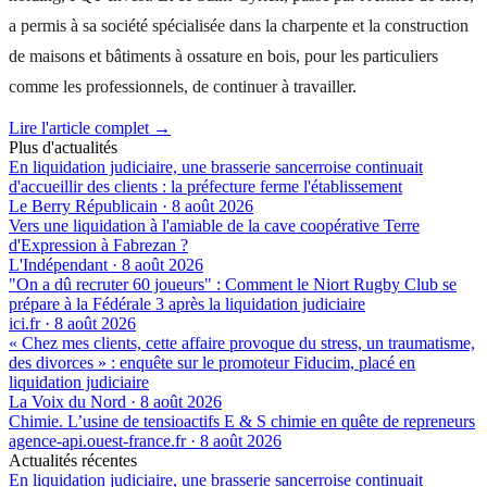
a permis à sa société spécialisée dans la charpente et la construction
de maisons et bâtiments à ossature en bois, pour les particuliers
comme les professionnels, de continuer à travailler.
Lire l'article complet →
Plus d'actualités
En liquidation judiciaire, une brasserie sancerroise continuait
d'accueillir des clients : la préfecture ferme l'établissement
Le Berry Républicain
·
8 août 2026
Vers une liquidation à l'amiable de la cave coopérative Terre
d'Expression à Fabrezan ?
L'Indépendant
·
8 août 2026
"On a dû recruter 60 joueurs" : Comment le Niort Rugby Club se
prépare à la Fédérale 3 après la liquidation judiciaire
ici.fr
·
8 août 2026
« Chez mes clients, cette affaire provoque du stress, un traumatisme,
des divorces » : enquête sur le promoteur Fiducim, placé en
liquidation judiciaire
La Voix du Nord
·
8 août 2026
Chimie. L’usine de tensioactifs E & S chimie en quête de repreneurs
agence-api.ouest-france.fr
·
8 août 2026
Actualités récentes
En liquidation judiciaire, une brasserie sancerroise continuait