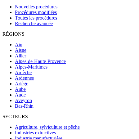
Nouvelles procédures
Procédures modifiées
Toutes les procédures
Recherche avancée
RÉGIONS
Ain
Aisne
Allier
Alpes-de-Haute-Provence
Alpes-Maritimes
Ardèche
Ardennes
Ariège
Aube
Aude
Aveyron
Bas-Rhin
SECTEURS
Agriculture, sylviculture et pêche
Industries extractives
Industrie manufacturière