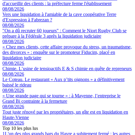
d'accueillir des clients : la préfecture ferme l'établissement
08/08/2026
Vers une liquidation à l'amiable de la cave coopérative Terre
d'Expression à Fabrezan ?
08/08/2026
"On a dû recruter 60 joueurs" : Comment le Niort Rugby Club se
prépare à la Fédérale 3 après la liquidation judiciaire
08/08/2026
« Chez mes clients, cette affaire provoque du stress, un traumatisme,
des divorces » : enquête sur le promoteur Fiducim, placé en
liquidation judiciaire
08/08/2026
Chimie. L’usine de tensioactifs E & S chimie en quête de repreneurs
08/08/2026
Le Coteau. Le restaurant « Aux p’tits oignons » a définitivement
baissé le rideau
08/08/2026
« Une grande page qui se tourne » : à Mayenne, l’entreprise le
Grand Bi contrainte à la fermeture
08/08/2026
Tout juste rénové par les propriétaires, un gîte est en liquidation en
Haute-Vienne
08/08/2026
Top 10 les plus lus
1
L'un des plus grands bars du Havre a subitement fermé : les autres