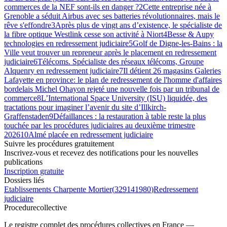
commerces de la NEF sont-ils en danger ?
2
Cette entreprise née à
Grenoble a séduit Airbus avec ses batteries révolutionnaires, mais le
rêve s'effondre
3
Après plus de vingt ans d’existence, le spécialiste de
la fibre optique Westlink cesse son activité à Niort
4
Besse & Aupy
technologies en redressement judiciaire
5
Golf de Digne-les-Bains : la
Ville veut trouver un repreneur après le placement en redressement
judiciaire
6
Télécoms. Spécialiste des réseaux télécoms, Groupe
Alquenry en redressement judiciaire
7
Il détient 26 magasins Galeries
Lafayette en province: le plan de redressement de l'homme d'affaires
bordelais Michel Ohayon rejeté une nouvelle fois par un tribunal de
commerce
8
L’International Space University (ISU) liquidée, des
tractations pour imaginer l’avenir du site d’Illkirch-
Graffenstaden
9
Défaillances : la restauration à table reste la plus
touchée par les procédures judiciaires au deuxième trimestre
2026
10
Almé placée en redressement judiciaire
Suivre les procédures gratuitement
Inscrivez-vous et recevez des notifications pour les nouvelles
publications
Inscription gratuite
Dossiers liés
Etablissements Charpente Mortier
(
329141980
)
Redressement
judiciaire
Procedure
collective
Le registre complet des procédures collectives en France —