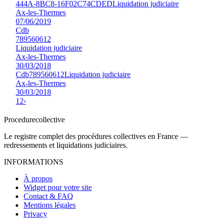
444A-8BC8-16F02C74CDED
Liquidation judiciaire
Ax-les-Thermes
07/06/2019
Cdb
789560612
Liquidation judiciaire
Ax-les-Thermes
30/03/2018
Cdb
789560612
Liquidation judiciaire
Ax-les-Thermes
30/03/2018
1
2
›
Procedure
collective
Le registre complet des procédures collectives en France —
redressements et liquidations judiciaires.
INFORMATIONS
À propos
Widget pour votre site
Contact & FAQ
Mentions légales
Privacy