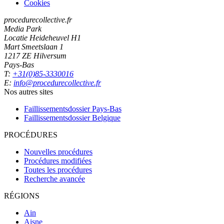
Cookies
procedurecollective.fr
Media Park
Locatie Heideheuvel H1
Mart Smeetslaan 1
1217 ZE Hilversum
Pays-Bas
T:
+31(0)85-3330016
E:
info@procedurecollective.fr
Nos autres sites
Faillissementsdossier
Pays-Bas
Faillissementsdossier
Belgique
PROCÉDURES
Nouvelles procédures
Procédures modifiées
Toutes les procédures
Recherche avancée
RÉGIONS
Ain
Aisne