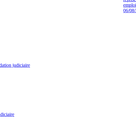
emploi
06/08
dation judiciaire
diciaire