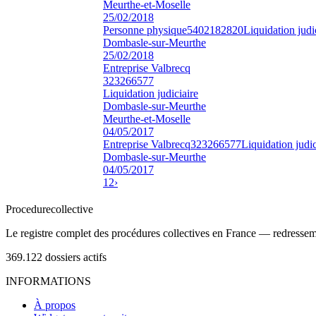
Meurthe-et-Moselle
25/02/2018
Personne physique
5402182820
Liquidation judi
Dombasle-sur-Meurthe
25/02/2018
Entreprise Valbrecq
323266577
Liquidation judiciaire
Dombasle-sur-Meurthe
Meurthe-et-Moselle
04/05/2017
Entreprise Valbrecq
323266577
Liquidation judic
Dombasle-sur-Meurthe
04/05/2017
1
2
›
Procedure
collective
Le registre complet des procédures collectives en France — redressemen
369.122
dossiers actifs
INFORMATIONS
À propos