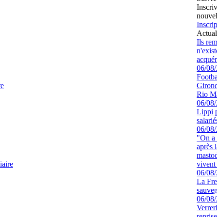
Inscri
nouvel
Inscrip
Actual
Ils re
n'exis
acquér
06/08
Footbal
re
Girond
Rio M
06/08
Lippi 
salari
06/08
"On a 
après l
mastod
iaire
vivent 
06/08
La Fre
sauve
06/08
Verrer
repris