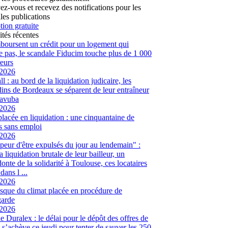
vez-vous et recevez des notifications pour les
les publications
tion gratuite
ités récentes
mboursent un crédit pour un logement qui
te pas, le scandale Fiducim touche plus de 1 000
eurs
/2026
l : au bord de la liquidation judicaire, les
ins de Bordeaux se séparent de leur entraîneur
avuba
/2026
placée en liquidation : une cinquantaine de
és sans emploi
/2026
peur d'être expulsés du jour au lendemain" :
a liquidation brutale de leur bailleur, un
onte de la solidarité à Toulouse, ces locataires
dans l ...
/2026
sque du climat placée en procédure de
garde
/2026
ie Duralex : le délai pour le dépôt des offres de
e s’achève ce jeudi pour tenter de sauver les 250