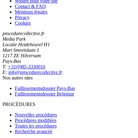
Widget pour votre site
Contact & FAQ
Mentions légales
Privacy
Cookies
procedurecollective.fr
Media Park
Locatie Heideheuvel H1
Mart Smeetslaan 1
1217 ZE Hilversum
Pays-Bas
T:
+31(0)85-3330016
E:
info@procedurecollective.fr
Nos autres sites
Faillissementsdossier
Pays-Bas
Faillissementsdossier
Belgique
PROCÉDURES
Nouvelles procédures
Procédures modifiées
Toutes les procédures
Recherche avancée