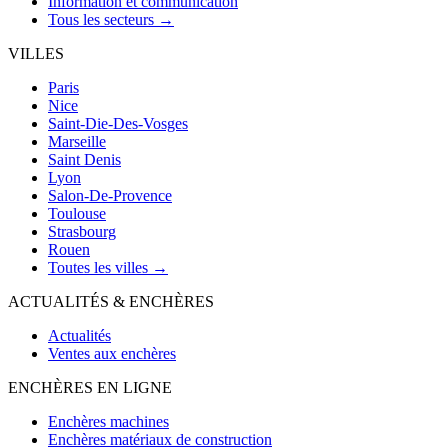
Information et communication
Tous les secteurs →
VILLES
Paris
Nice
Saint-Die-Des-Vosges
Marseille
Saint Denis
Lyon
Salon-De-Provence
Toulouse
Strasbourg
Rouen
Toutes les villes →
ACTUALITÉS & ENCHÈRES
Actualités
Ventes aux enchères
ENCHÈRES EN LIGNE
Enchères machines
Enchères matériaux de construction