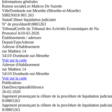
Informations générales
Raison sociale
Les Malices De Suzette
Ville
Dombasle-sur-Meurthe (Meurthe-et-Moselle)
SIREN
818 865 263
Statut
Clôture liquidation judiciaire
N° de procédure
818865263
Tribunal
Greffe du Tribunal des Activités Economiques de Na
Prononcé le
10-02-2026
Établissements / adresses
Depuis
Type
Adresse
Adresse d'établissement
rue Mathieu 14
54110 Dombasle-sur-Meurthe
Voir sur la carte
Adresse d'établissement
rue Mathieu 14
54110 Dombasle-sur-Meurthe
Voir sur la carte
Publications
Date
Description
Référence
26-02-2026
Jugement prononçant la clôture de la procédure de liquidation judiciair
818865263
Jugement prononçant la clôture de la procédure de liquidation judiciair
818865263