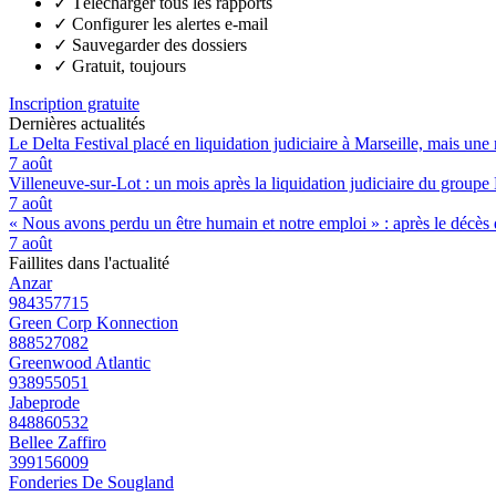
✓
Télécharger tous les rapports
✓
Configurer les alertes e-mail
✓
Sauvegarder des dossiers
✓
Gratuit, toujours
Inscription gratuite
Dernières actualités
Le Delta Festival placé en liquidation judiciaire à Marseille, mais une 
7 août
Villeneuve-sur-Lot : un mois après la liquidation judiciaire du groupe 
7 août
« Nous avons perdu un être humain et notre emploi » : après le décès de
7 août
Faillites dans l'actualité
Anzar
984357715
Green Corp Konnection
888527082
Greenwood Atlantic
938955051
Jabeprode
848860532
Bellee Zaffiro
399156009
Fonderies De Sougland