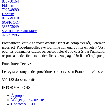
835780164
Fiducim
792748089
Hopium
878729318
SOFICOOP
383755949
S.A.R.L. Verdant Marc
478893985
Procedurecollective s'efforce d'actualiser et de compléter régulièrement
incorrect. Procedurecollective fournit le contenu du site en l'état ("As
pour les dommages causés ou susceptibles d'être causés par l'utilisation
responsable des fichiers de tiers liés à cette page. Un lien n'implique p
Procedure
collective
Le registre complet des procédures collectives en France — redressemen
369.122
dossiers actifs
INFORMATIONS
À propos
Widget pour votre site
Contact & FAQ