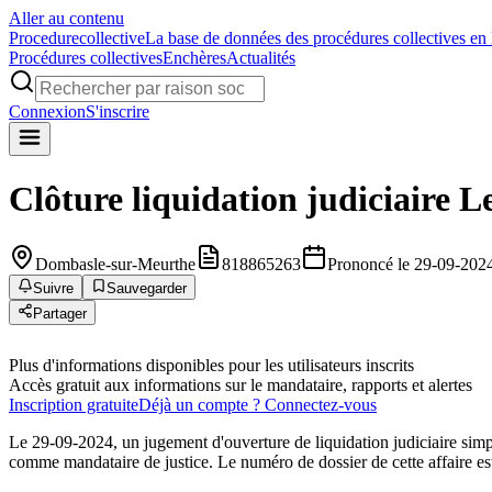
Aller au contenu
Procedure
collective
La base de données des procédures collectives en
Procédures collectives
Enchères
Actualités
Connexion
S'inscrire
Clôture liquidation judiciaire
Le
Dombasle-sur-Meurthe
818865263
Prononcé le 29-09-202
Suivre
Sauvegarder
Partager
Plus d'informations disponibles pour les utilisateurs inscrits
Accès gratuit aux informations sur le mandataire, rapports et alertes
Inscription gratuite
Déjà un compte ? Connectez-vous
Le 29-09-2024, un jugement d'ouverture de liquidation judiciaire 
comme mandataire de justice. Le numéro de dossier de cette affaire es