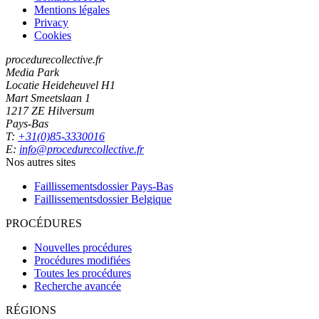
Mentions légales
Privacy
Cookies
procedurecollective.fr
Media Park
Locatie Heideheuvel H1
Mart Smeetslaan 1
1217 ZE Hilversum
Pays-Bas
T:
+31(0)85-3330016
E:
info@procedurecollective.fr
Nos autres sites
Faillissementsdossier
Pays-Bas
Faillissementsdossier
Belgique
PROCÉDURES
Nouvelles procédures
Procédures modifiées
Toutes les procédures
Recherche avancée
RÉGIONS