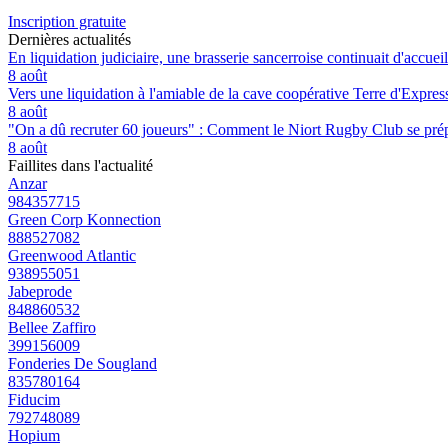
Inscription gratuite
Dernières actualités
En liquidation judiciaire, une brasserie sancerroise continuait d'accueill
8 août
Vers une liquidation à l'amiable de la cave coopérative Terre d'Expre
8 août
"On a dû recruter 60 joueurs" : Comment le Niort Rugby Club se prépar
8 août
Faillites dans l'actualité
Anzar
984357715
Green Corp Konnection
888527082
Greenwood Atlantic
938955051
Jabeprode
848860532
Bellee Zaffiro
399156009
Fonderies De Sougland
835780164
Fiducim
792748089
Hopium