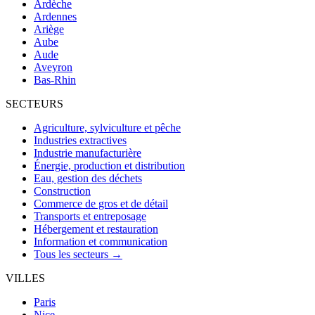
Ardèche
Ardennes
Ariège
Aube
Aude
Aveyron
Bas-Rhin
SECTEURS
Agriculture, sylviculture et pêche
Industries extractives
Industrie manufacturière
Énergie, production et distribution
Eau, gestion des déchets
Construction
Commerce de gros et de détail
Transports et entreposage
Hébergement et restauration
Information et communication
Tous les secteurs →
VILLES
Paris
Nice