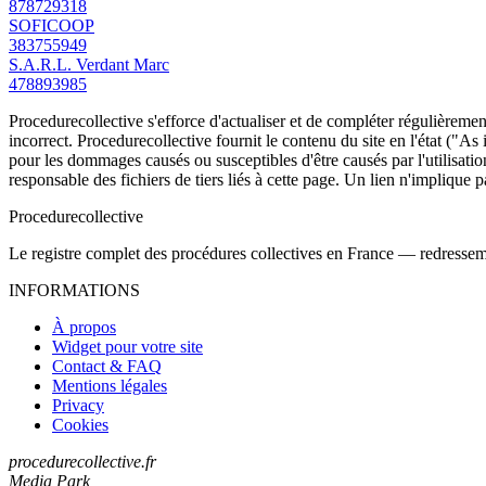
878729318
SOFICOOP
383755949
S.A.R.L. Verdant Marc
478893985
Procedurecollective s'efforce d'actualiser et de compléter régulièrement
incorrect. Procedurecollective fournit le contenu du site en l'état ("As
pour les dommages causés ou susceptibles d'être causés par l'utilisation
responsable des fichiers de tiers liés à cette page. Un lien n'implique p
Procedure
collective
Le registre complet des procédures collectives en France — redressemen
INFORMATIONS
À propos
Widget pour votre site
Contact & FAQ
Mentions légales
Privacy
Cookies
procedurecollective.fr
Media Park