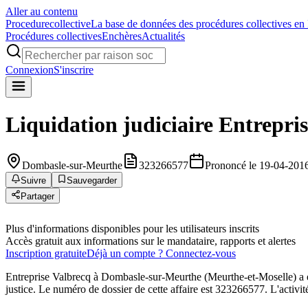
Aller au contenu
Procedure
collective
La base de données des procédures collectives en
Procédures collectives
Enchères
Actualités
Connexion
S'inscrire
Liquidation judiciaire
Entrepris
Dombasle-sur-Meurthe
323266577
Prononcé le 19-04-201
Suivre
Sauvegarder
Partager
Plus d'informations disponibles pour les utilisateurs inscrits
Accès gratuit aux informations sur le mandataire, rapports et alertes
Inscription gratuite
Déjà un compte ? Connectez-vous
Entreprise Valbrecq à Dombasle-sur-Meurthe (Meurthe-et-Moselle) a
justice. Le numéro de dossier de cette affaire est 323266577. L'activi