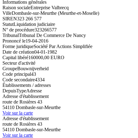
Informations générales
Raison sociale
Entreprise Valbrecq
Ville
Dombasle-sur-Meurthe (Meurthe-et-Moselle)
SIREN
323 266 577
Statut
Liquidation judiciaire
N° de procédure
323266577
Tribunal
Tribunal De Commerce De Nancy
Prononcé le
19-04-2016
Forme juridique
Société Par Actions Simplifiée
Date de création
04-01-1982
Capital libéré
160000,00 EURO
Secteur d'activité
Groupe
Bouwnijverheid
Code principal
43
Code secondaire
4334
Établissements / adresses
Depuis
Type
Adresse
Adresse d'établissement
route de Rosières 43
54110 Dombasle-sur-Meurthe
Voir sur la carte
Adresse d'établissement
route de Rosières 43
54110 Dombasle-sur-Meurthe
Voir sur la carte