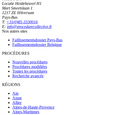
Locatie Heideheuvel H1
Mart Smeetslaan 1
1217 ZE Hilversum
Pays-Bas
T:
+31(0)85-3330016
E:
info@procedurecollective.fr
Nos autres sites
Faillissementsdossier
Pays-Bas
Faillissementsdossier
Belgique
PROCÉDURES
Nouvelles procédures
Procédures modifiées
Toutes les procédures
Recherche avancée
RÉGIONS
Ain
Aisne
Allier
Alpes-de-Haute-Provence
Alpes-Maritimes