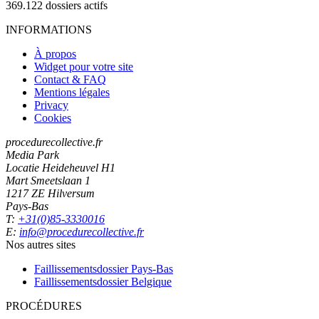
369.122
dossiers actifs
INFORMATIONS
À propos
Widget pour votre site
Contact & FAQ
Mentions légales
Privacy
Cookies
procedurecollective.fr
Media Park
Locatie Heideheuvel H1
Mart Smeetslaan 1
1217 ZE Hilversum
Pays-Bas
T:
+31(0)85-3330016
E:
info@procedurecollective.fr
Nos autres sites
Faillissementsdossier
Pays-Bas
Faillissementsdossier
Belgique
PROCÉDURES