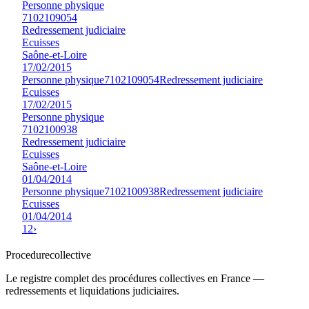
Personne physique
7102109054
Redressement judiciaire
Ecuisses
Saône-et-Loire
17/02/2015
Personne physique
7102109054
Redressement judiciaire
Ecuisses
17/02/2015
Personne physique
7102100938
Redressement judiciaire
Ecuisses
Saône-et-Loire
01/04/2014
Personne physique
7102100938
Redressement judiciaire
Ecuisses
01/04/2014
1
2
›
Procedure
collective
Le registre complet des procédures collectives en France —
redressements et liquidations judiciaires.