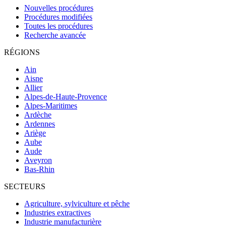
Nouvelles procédures
Procédures modifiées
Toutes les procédures
Recherche avancée
RÉGIONS
Ain
Aisne
Allier
Alpes-de-Haute-Provence
Alpes-Maritimes
Ardèche
Ardennes
Ariège
Aube
Aude
Aveyron
Bas-Rhin
SECTEURS
Agriculture, sylviculture et pêche
Industries extractives
Industrie manufacturière