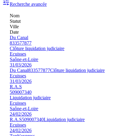
Recherche avancée
Nom
Statut
Ville
Date
Du Canal
833577877
Clôture liquidation judiciaire
Ecuisses
Saône-et-Loire
31/03/2026
Du Canal
833577877
Clôture liquidation judiciaire
Ecuisses
31/03/2026
R.A.S
509007340
Liquidation judiciaire
Ecuisses
Saône-et-Loire
24/02/2026
R.A.S
509007340
Liquidation judiciaire
Ecuisses
24/02/2026
Toph'express