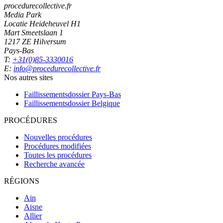
procedurecollective.fr
Media Park
Locatie Heideheuvel H1
Mart Smeetslaan 1
1217 ZE Hilversum
Pays-Bas
T:
+31(0)85-3330016
E:
info@procedurecollective.fr
Nos autres sites
Faillissementsdossier
Pays-Bas
Faillissementsdossier
Belgique
PROCÉDURES
Nouvelles procédures
Procédures modifiées
Toutes les procédures
Recherche avancée
RÉGIONS
Ain
Aisne
Allier