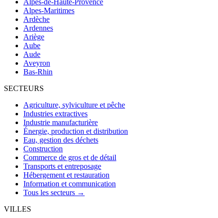
Alpes-de-Haute-Provence
Alpes-Maritimes
Ardèche
Ardennes
Ariège
Aube
Aude
Aveyron
Bas-Rhin
SECTEURS
Agriculture, sylviculture et pêche
Industries extractives
Industrie manufacturière
Énergie, production et distribution
Eau, gestion des déchets
Construction
Commerce de gros et de détail
Transports et entreposage
Hébergement et restauration
Information et communication
Tous les secteurs →
VILLES