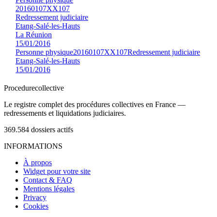
20160107XX107
Redressement judiciaire
Etang-Salé-les-Hauts
La Réunion
15/01/2016
Personne physique
20160107XX107
Redressement judiciaire
Etang-Salé-les-Hauts
15/01/2016
Procedure
collective
Le registre complet des procédures collectives en France —
redressements et liquidations judiciaires.
369.584
dossiers actifs
INFORMATIONS
À propos
Widget pour votre site
Contact & FAQ
Mentions légales
Privacy
Cookies