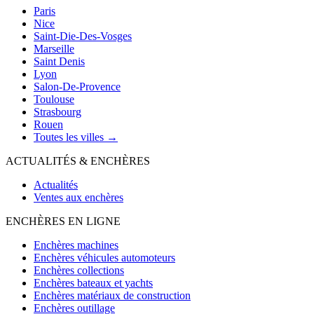
Paris
Nice
Saint-Die-Des-Vosges
Marseille
Saint Denis
Lyon
Salon-De-Provence
Toulouse
Strasbourg
Rouen
Toutes les villes →
ACTUALITÉS & ENCHÈRES
Actualités
Ventes aux enchères
ENCHÈRES EN LIGNE
Enchères machines
Enchères véhicules automoteurs
Enchères collections
Enchères bateaux et yachts
Enchères matériaux de construction
Enchères outillage