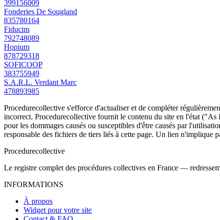
399156009
Fonderies De Sougland
835780164
Fiducim
792748089
Hopium
878729318
SOFICOOP
383755949
S.A.R.L. Verdant Marc
478893985
Procedurecollective s'efforce d'actualiser et de compléter régulièrement
incorrect. Procedurecollective fournit le contenu du site en l'état ("As
pour les dommages causés ou susceptibles d'être causés par l'utilisation
responsable des fichiers de tiers liés à cette page. Un lien n'implique p
Procedure
collective
Le registre complet des procédures collectives en France — redressemen
INFORMATIONS
À propos
Widget pour votre site
Contact & FAQ