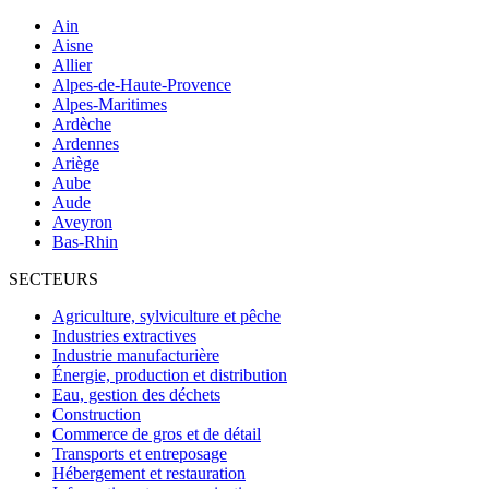
Ain
Aisne
Allier
Alpes-de-Haute-Provence
Alpes-Maritimes
Ardèche
Ardennes
Ariège
Aube
Aude
Aveyron
Bas-Rhin
SECTEURS
Agriculture, sylviculture et pêche
Industries extractives
Industrie manufacturière
Énergie, production et distribution
Eau, gestion des déchets
Construction
Commerce de gros et de détail
Transports et entreposage
Hébergement et restauration