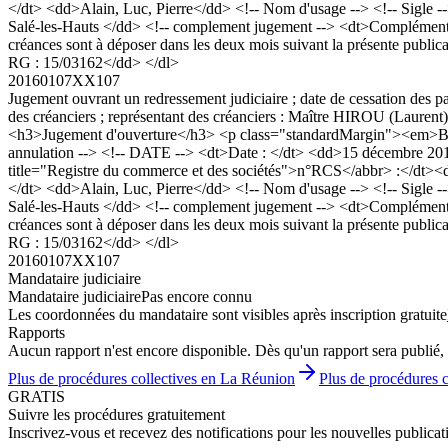
</dt> <dd>Alain, Luc, Pierre</dd> <!-- Nom d'usage --> <!-- Sigle --
Salé-les-Hauts </dd> <!-- complement jugement --> <dt>Complément Ju
créances sont à déposer dans les deux mois suivant la présente public
RG : 15/03162</dd> </dl>
20160107XX107
Jugement ouvrant un redressement judiciaire ; date de cessation des pa
des créanciers ; représentant des créanciers : Maître HIROU (Laurent
<h3>Jugement d'ouverture</h3> <p class="standardMargin"><em>Bod
annulation --> <!-- DATE --> <dt>Date : </dt> <dd>15 décembre 20
title="Registre du commerce et des sociétés">n°RCS</abbr> :</dt
</dt> <dd>Alain, Luc, Pierre</dd> <!-- Nom d'usage --> <!-- Sigle --
Salé-les-Hauts </dd> <!-- complement jugement --> <dt>Complément Ju
créances sont à déposer dans les deux mois suivant la présente public
RG : 15/03162</dd> </dl>
20160107XX107
Mandataire judiciaire
Mandataire judiciaire
Pas encore connu
Les coordonnées du mandataire sont visibles après inscription gratuite
Rapports
Aucun rapport n'est encore disponible. Dès qu'un rapport sera publié, 
Plus de procédures collectives en La Réunion
Plus de procédures c
GRATIS
Suivre les procédures gratuitement
Inscrivez-vous et recevez des notifications pour les nouvelles publicat