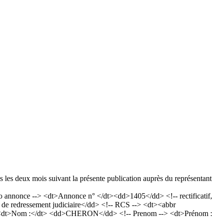
s les deux mois suivant la présente publication auprès du représentant
nnonce --> <dt>Annonce n° </dt><dd>1405</dd> <!-- rectificatif,
e redressement judiciaire</dd> <!-- RCS --> <dt><abbr
--> <dt>Nom :</dt> <dd>CHERON</dd> <!-- Prenom --> <dt>Prénom :