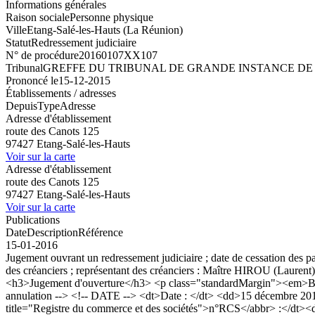
Informations générales
Raison sociale
Personne physique
Ville
Etang-Salé-les-Hauts (La Réunion)
Statut
Redressement judiciaire
N° de procédure
20160107XX107
Tribunal
GREFFE DU TRIBUNAL DE GRANDE INSTANCE DE 
Prononcé le
15-12-2015
Établissements / adresses
Depuis
Type
Adresse
Adresse d'établissement
route des Canots 125
97427 Etang-Salé-les-Hauts
Voir sur la carte
Adresse d'établissement
route des Canots 125
97427 Etang-Salé-les-Hauts
Voir sur la carte
Publications
Date
Description
Référence
15-01-2016
Jugement ouvrant un redressement judiciaire ; date de cessation des pa
des créanciers ; représentant des créanciers : Maître HIROU (Laurent
<h3>Jugement d'ouverture</h3> <p class="standardMargin"><em>Bod
annulation --> <!-- DATE --> <dt>Date : </dt> <dd>15 décembre 20
title="Registre du commerce et des sociétés">n°RCS</abbr> :</dt