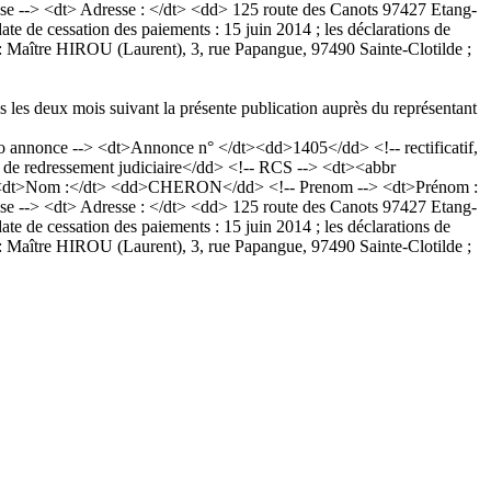
resse --> <dt> Adresse : </dt> <dd> 125 route des Canots 97427 Etang-
 de cessation des paiements : 15 juin 2014 ; les déclarations de
rs : Maître HIROU (Laurent), 3, rue Papangue, 97490 Sainte-Clotilde ;
s les deux mois suivant la présente publication auprès du représentant
nnonce --> <dt>Annonce n° </dt><dd>1405</dd> <!-- rectificatif,
e redressement judiciaire</dd> <!-- RCS --> <dt><abbr
--> <dt>Nom :</dt> <dd>CHERON</dd> <!-- Prenom --> <dt>Prénom :
resse --> <dt> Adresse : </dt> <dd> 125 route des Canots 97427 Etang-
 de cessation des paiements : 15 juin 2014 ; les déclarations de
rs : Maître HIROU (Laurent), 3, rue Papangue, 97490 Sainte-Clotilde ;