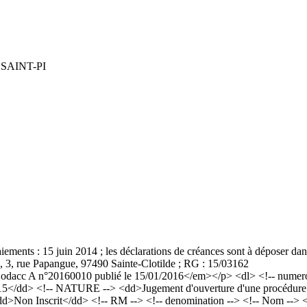
SAINT-PI
iements : 15 juin 2014 ; les déclarations de créances sont à déposer dan
), 3, rue Papangue, 97490 Sainte-Clotilde ; RG : 15/03162
acc A n°20160010 publié le 15/01/2016</em></p> <dl> <!-- numero a
15</dd> <!-- NATURE --> <dd>Jugement d'ouverture d'une procédure d
><dd>Non Inscrit</dd> <!-- RM --> <!-- denomination --> <!-- Nom 