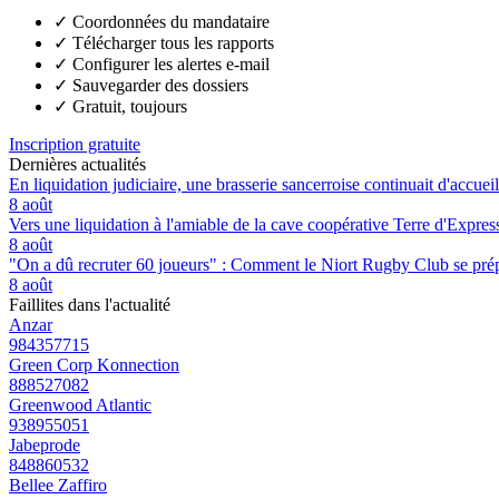
✓
Coordonnées du mandataire
✓
Télécharger tous les rapports
✓
Configurer les alertes e-mail
✓
Sauvegarder des dossiers
✓
Gratuit, toujours
Inscription gratuite
Dernières actualités
En liquidation judiciaire, une brasserie sancerroise continuait d'accueill
8 août
Vers une liquidation à l'amiable de la cave coopérative Terre d'Expre
8 août
"On a dû recruter 60 joueurs" : Comment le Niort Rugby Club se prépar
8 août
Faillites dans l'actualité
Anzar
984357715
Green Corp Konnection
888527082
Greenwood Atlantic
938955051
Jabeprode
848860532
Bellee Zaffiro