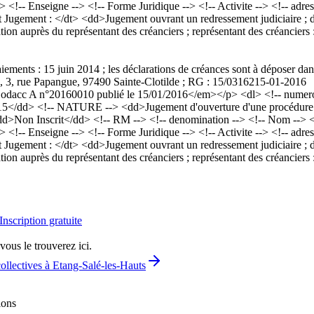
> <!-- Enseigne --> <!-- Forme Juridique --> <!-- Activite --> <!-- ad
gement : </dt> <dd>Jugement ouvrant un redressement judiciaire ; date
ation auprès du représentant des créanciers ; représentant des créancie
iements : 15 juin 2014 ; les déclarations de créances sont à déposer dan
), 3, rue Papangue, 97490 Sainte-Clotilde ; RG : 15/03162
15-01-2016
acc A n°20160010 publié le 15/01/2016</em></p> <dl> <!-- numero a
15</dd> <!-- NATURE --> <dd>Jugement d'ouverture d'une procédure d
><dd>Non Inscrit</dd> <!-- RM --> <!-- denomination --> <!-- Nom 
> <!-- Enseigne --> <!-- Forme Juridique --> <!-- Activite --> <!-- ad
gement : </dt> <dd>Jugement ouvrant un redressement judiciaire ; date
ation auprès du représentant des créanciers ; représentant des créancie
Inscription gratuite
vous le trouverez ici.
ollectives à Etang-Salé-les-Hauts
ions