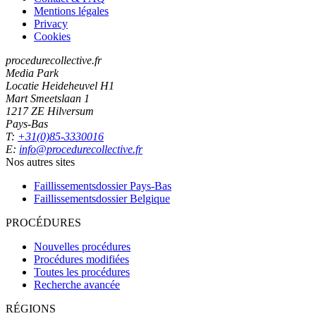
Mentions légales
Privacy
Cookies
procedurecollective.fr
Media Park
Locatie Heideheuvel H1
Mart Smeetslaan 1
1217 ZE Hilversum
Pays-Bas
T:
+31(0)85-3330016
E:
info@procedurecollective.fr
Nos autres sites
Faillissementsdossier
Pays-Bas
Faillissementsdossier
Belgique
PROCÉDURES
Nouvelles procédures
Procédures modifiées
Toutes les procédures
Recherche avancée
RÉGIONS