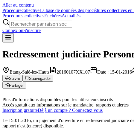
Aller au contenu
Procedure
collective
La base de données des procédures collectives en
Procédures collectives
Enchères
Actualités
Connexion
S'inscrire
Redressement judiciaire
Person
Etang-Salé-les-Hauts
20160107XX107
Date : 15-01-2016
Suivre
Sauvegarder
Partager
Plus d'informations disponibles pour les utilisateurs inscrits
Accès gratuit aux informations sur le mandataire, rapports et alertes
Inscription gratuite
Déjà un compte ? Connectez-vous
Le 15-01-2016, un jugement d'ouverture en redressement judiciaire 
rapport n'est (encore) disponible.