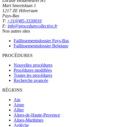
Locatie Heideheuvel H1
Mart Smeetslaan 1
1217 ZE Hilversum
Pays-Bas
T:
+31(0)85-3330016
E:
info@procedurecollective.fr
Nos autres sites
Faillissementsdossier
Pays-Bas
Faillissementsdossier
Belgique
PROCÉDURES
Nouvelles procédures
Procédures modifiées
Toutes les procédures
Recherche avancée
RÉGIONS
Ain
Aisne
Allier
Alpes-de-Haute-Provence
Alpes-Maritimes
Ardèche