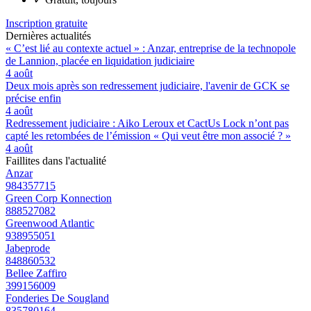
Inscription gratuite
Dernières actualités
« C’est lié au contexte actuel » : Anzar, entreprise de la technopole
de Lannion, placée en liquidation judiciaire
4 août
Deux mois après son redressement judiciaire, l'avenir de GCK se
précise enfin
4 août
Redressement judiciaire : Aiko Leroux et CactUs Lock n’ont pas
capté les retombées de l’émission « Qui veut être mon associé ? »
4 août
Faillites dans l'actualité
Anzar
984357715
Green Corp Konnection
888527082
Greenwood Atlantic
938955051
Jabeprode
848860532
Bellee Zaffiro
399156009
Fonderies De Sougland
835780164