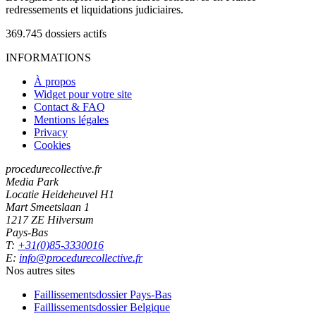
redressements et liquidations judiciaires.
369.745
dossiers actifs
INFORMATIONS
À propos
Widget pour votre site
Contact & FAQ
Mentions légales
Privacy
Cookies
procedurecollective.fr
Media Park
Locatie Heideheuvel H1
Mart Smeetslaan 1
1217 ZE Hilversum
Pays-Bas
T:
+31(0)85-3330016
E:
info@procedurecollective.fr
Nos autres sites
Faillissementsdossier
Pays-Bas
Faillissementsdossier
Belgique