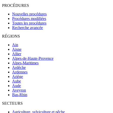
PROCÉDURES
Nouvelles procédures
Procédures modifiées
Toutes les procédures
Recherche avancée
RÉGIONS
Ain
Aisne
Allier
Alpes-de-Haute-Provence
Alpes-Maritimes
Ardèche
Ardennes
Ariège
Aube
Aude
Aveyron
Bas-Rhin
SECTEURS
Agriculture, sylviculture et pêche