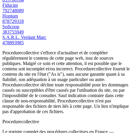
Fiducim
792748089
Hopium
878729318
Soficoop
383755949
S.A.R.L. Verdant Marc
478893985
Procedurecollective s'efforce d'actualiser et de compléter
régulièrement le contenu de cette page web, issu de sources
publiques. Malgré ce soin et cette attention, il est possible que le
contenu soit incomplet et/ou incorrect. Procedurecollective fournit le
contenu du site en l'état ("As is"), sans aucune garantie quant à sa
fiabilité, son adéquation à un usage particulier ou autre.
Procedurecollective décline toute responsabilité pour les dommages
causés ou susceptibles d'être causés par l'utilisation du site, ou par
l'impossibilité de le consulter. Sauf indication contraire dans cette
clause de non-responsabilité, Procedurecollective n'est pas
responsable des fichiers de tiers liés à cette page. Un lien n'implique
pas d'approbation de ces fichiers.
Procedure
collective
Le registre complet des procédures collectives en France —