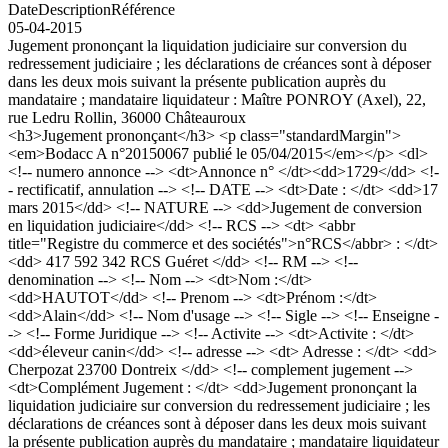
Date
Description
Référence
05-04-2015
Jugement prononçant la liquidation judiciaire sur conversion du
redressement judiciaire ; les déclarations de créances sont à déposer
dans les deux mois suivant la présente publication auprès du
mandataire ; mandataire liquidateur : Maître PONROY (Axel), 22,
rue Ledru Rollin, 36000 Châteauroux
<h3>Jugement prononçant</h3> <p class="standardMargin">
<em>Bodacc A n°20150067 publié le 05/04/2015</em></p> <dl>
<!-- numero annonce --> <dt>Annonce n° </dt><dd>1729</dd> <!-
- rectificatif, annulation --> <!-- DATE --> <dt>Date : </dt> <dd>17
mars 2015</dd> <!-- NATURE --> <dd>Jugement de conversion
en liquidation judiciaire</dd> <!-- RCS --> <dt> <abbr
title="Registre du commerce et des sociétés">n°RCS</abbr> : </dt>
<dd> 417 592 342 RCS Guéret </dd> <!-- RM --> <!--
denomination --> <!-- Nom --> <dt>Nom :</dt>
<dd>HAUTOT</dd> <!-- Prenom --> <dt>Prénom :</dt>
<dd>Alain</dd> <!-- Nom d'usage --> <!-- Sigle --> <!-- Enseigne -
-> <!-- Forme Juridique --> <!-- Activite --> <dt>Activite : </dt>
<dd>éleveur canin</dd> <!-- adresse --> <dt> Adresse : </dt> <dd>
Cherpozat 23700 Dontreix </dd> <!-- complement jugement -->
<dt>Complément Jugement : </dt> <dd>Jugement prononçant la
liquidation judiciaire sur conversion du redressement judiciaire ; les
déclarations de créances sont à déposer dans les deux mois suivant
la présente publication auprès du mandataire ; mandataire liquidateur