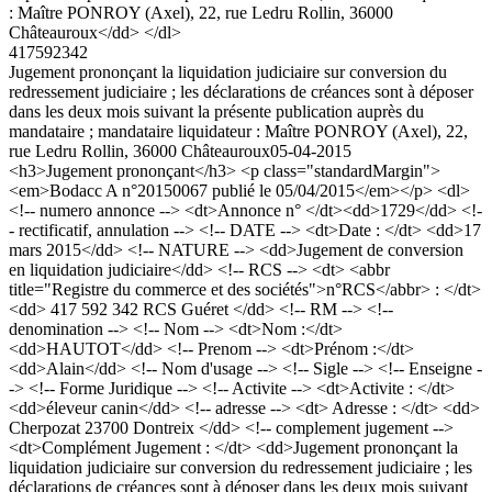
: Maître PONROY (Axel), 22, rue Ledru Rollin, 36000
Châteauroux</dd> </dl>
417592342
Jugement prononçant la liquidation judiciaire sur conversion du
redressement judiciaire ; les déclarations de créances sont à déposer
dans les deux mois suivant la présente publication auprès du
mandataire ; mandataire liquidateur : Maître PONROY (Axel), 22,
rue Ledru Rollin, 36000 Châteauroux
05-04-2015
<h3>Jugement prononçant</h3> <p class="standardMargin">
<em>Bodacc A n°20150067 publié le 05/04/2015</em></p> <dl>
<!-- numero annonce --> <dt>Annonce n° </dt><dd>1729</dd> <!-
- rectificatif, annulation --> <!-- DATE --> <dt>Date : </dt> <dd>17
mars 2015</dd> <!-- NATURE --> <dd>Jugement de conversion
en liquidation judiciaire</dd> <!-- RCS --> <dt> <abbr
title="Registre du commerce et des sociétés">n°RCS</abbr> : </dt>
<dd> 417 592 342 RCS Guéret </dd> <!-- RM --> <!--
denomination --> <!-- Nom --> <dt>Nom :</dt>
<dd>HAUTOT</dd> <!-- Prenom --> <dt>Prénom :</dt>
<dd>Alain</dd> <!-- Nom d'usage --> <!-- Sigle --> <!-- Enseigne -
-> <!-- Forme Juridique --> <!-- Activite --> <dt>Activite : </dt>
<dd>éleveur canin</dd> <!-- adresse --> <dt> Adresse : </dt> <dd>
Cherpozat 23700 Dontreix </dd> <!-- complement jugement -->
<dt>Complément Jugement : </dt> <dd>Jugement prononçant la
liquidation judiciaire sur conversion du redressement judiciaire ; les
déclarations de créances sont à déposer dans les deux mois suivant