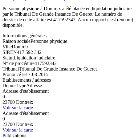
Personne physique à Dontreix a été placée en liquidation judiciaire
par le Tribunal De Grande Instance De Gueret. Le numéro de
dossier de cette affaire est 417592342. Aucun rapport n'est (encore)
disponible.
Informations générales
Raison sociale
Personne physique
Ville
Dontreix
SIREN
417 592 342
Statut
Liquidation judiciaire
N° de procédure
417592342
Tribunal
Tribunal De Grande Instance De Gueret
Prononcé le
17-03-2015
Établissements / adresses
Depuis
Type
Adresse
Adresse d'établissement
0
23700 Dontreix
Voir sur la carte
Adresse d'établissement
0
23700 Dontreix
Voir sur la carte
Publications