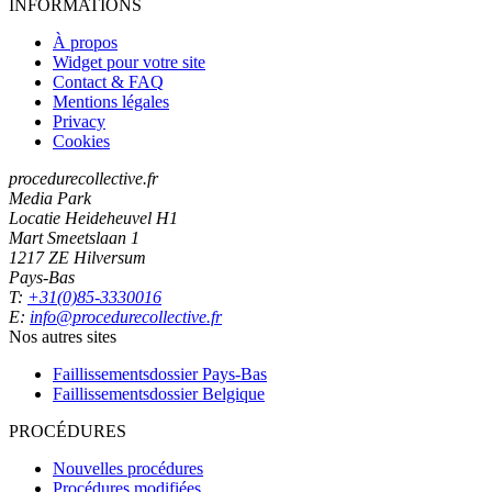
INFORMATIONS
À propos
Widget pour votre site
Contact & FAQ
Mentions légales
Privacy
Cookies
procedurecollective.fr
Media Park
Locatie Heideheuvel H1
Mart Smeetslaan 1
1217 ZE Hilversum
Pays-Bas
T:
+31(0)85-3330016
E:
info@procedurecollective.fr
Nos autres sites
Faillissementsdossier
Pays-Bas
Faillissementsdossier
Belgique
PROCÉDURES
Nouvelles procédures
Procédures modifiées