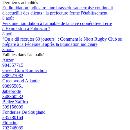
Dernières actualités
En liquidation judiciaire, une brasserie sancerroise continuait
d'accueillir des clients : la préfecture ferme l'établissement
8 août
Vers une liquidation à l'amiable de la cave coopérative Terre
d'Expression à Fabrezan ?
8 août
"On a dû recruter 60 joueurs" : Comment le Niort Rugby Club se
prépare à la Fédérale 3 après la liquidation judiciaire
8 août
Faillites dans l'actualité
Anzar
984357715
Green Corp Konnection
888527082
Greenwood Atlantic
938955051
Jabeprode
848860532
Bellee Zaffiro
399156009
Fonderies De Sougland
835780164
Fiducim
792748089