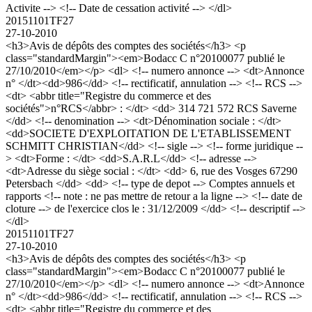
Activite --> <!-- Date de cessation activité --> </dl>
20151101TF27
27-10-2010
<h3>Avis de dépôts des comptes des sociétés</h3> <p
class="standardMargin"><em>Bodacc C n°20100077 publié le
27/10/2010</em></p> <dl> <!-- numero annonce --> <dt>Annonce
n° </dt><dd>986</dd> <!-- rectificatif, annulation --> <!-- RCS -->
<dt> <abbr title="Registre du commerce et des
sociétés">n°RCS</abbr> : </dt> <dd> 314 721 572 RCS Saverne
</dd> <!-- denomination --> <dt>Dénomination sociale : </dt>
<dd>SOCIETE D'EXPLOITATION DE L'ETABLISSEMENT
SCHMITT CHRISTIAN</dd> <!-- sigle --> <!-- forme juridique --
> <dt>Forme : </dt> <dd>S.A.R.L</dd> <!-- adresse -->
<dt>Adresse du siège social : </dt> <dd> 6, rue des Vosges 67290
Petersbach </dd> <dd> <!-- type de depot --> Comptes annuels et
rapports <!-- note : ne pas mettre de retour a la ligne --> <!-- date de
cloture --> de l'exercice clos le : 31/12/2009 </dd> <!-- descriptif -->
</dl>
20151101TF27
27-10-2010
<h3>Avis de dépôts des comptes des sociétés</h3> <p
class="standardMargin"><em>Bodacc C n°20100077 publié le
27/10/2010</em></p> <dl> <!-- numero annonce --> <dt>Annonce
n° </dt><dd>986</dd> <!-- rectificatif, annulation --> <!-- RCS -->
<dt> <abbr title="Registre du commerce et des