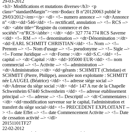
29-03-2012
<h3> Modifications et mutations diverses</h3> <p
class="standardMargin"><em>Bodacc B n°20120063 publié le
29/03/2012</em></p> <dl> <!-- numero annonce --> <dt>Annonce
n° </dt><dd>546</dd> <!-- rectificatif, annulation --> <!-- RCS -->
<dt> <abbr title="Registre du commerce et des
sociétés">n°RCS</abbr> : </dt> <dd> 327 774 774 RCS Saverne
</dd> <!-- RM --> <!-- denomination --> <dt>Dénomination :</dt>
<dd>EARL SCHMITT CHRISTIAN</dd> <!-- Nom --> <!--
Prenom --> <!-- Nom d'usage --> <!-- pseudonyme --> <!-- Sigle -->
<!-- Forme Juridique --> <dt>Forme :</dt> <dd>S.C.</dd> <!--
capital --> <dt>Capital :</dt> <dd>105000 EUR</dd> <!-- nom
commercial --> <!-- Activite --> <!-- administration -->
<dt>Administration :</dt> <dd>gérants : SCHMITT (Christian) et
SCHMITT (Pierre, Philippe), associée non exploitante : SCHMITT
née LAUGEL (Béatrice) </dd> <!-- adresse siège social -->
<dt>Adresse du siège social :</dt> <dd> 147 A rue de la Chapelle
Schwenheim 67440 Schwenheim </dd> <!-- adresse etablissement
principal --> <!-- adresse --> <!-- Descriptif --> <dt>Commentaires :
</dt> <dd>modification survenue sur le capital, l'administration et
transfert du siège social</dd> <!-- PRECEDENT EXPLOITANT --
> <!-- date Effet --> <!-- date Commencement Activite --> <!-- Date
de cessation activité --> </dl>
20151101TF27
22-02-2012