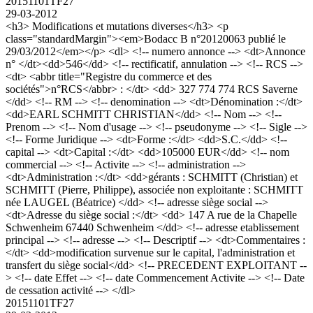
20151101TF27
29-03-2012
<h3> Modifications et mutations diverses</h3> <p
class="standardMargin"><em>Bodacc B n°20120063 publié le
29/03/2012</em></p> <dl> <!-- numero annonce --> <dt>Annonce
n° </dt><dd>546</dd> <!-- rectificatif, annulation --> <!-- RCS -->
<dt> <abbr title="Registre du commerce et des
sociétés">n°RCS</abbr> : </dt> <dd> 327 774 774 RCS Saverne
</dd> <!-- RM --> <!-- denomination --> <dt>Dénomination :</dt>
<dd>EARL SCHMITT CHRISTIAN</dd> <!-- Nom --> <!--
Prenom --> <!-- Nom d'usage --> <!-- pseudonyme --> <!-- Sigle -->
<!-- Forme Juridique --> <dt>Forme :</dt> <dd>S.C.</dd> <!--
capital --> <dt>Capital :</dt> <dd>105000 EUR</dd> <!-- nom
commercial --> <!-- Activite --> <!-- administration -->
<dt>Administration :</dt> <dd>gérants : SCHMITT (Christian) et
SCHMITT (Pierre, Philippe), associée non exploitante : SCHMITT
née LAUGEL (Béatrice) </dd> <!-- adresse siège social -->
<dt>Adresse du siège social :</dt> <dd> 147 A rue de la Chapelle
Schwenheim 67440 Schwenheim </dd> <!-- adresse etablissement
principal --> <!-- adresse --> <!-- Descriptif --> <dt>Commentaires :
</dt> <dd>modification survenue sur le capital, l'administration et
transfert du siège social</dd> <!-- PRECEDENT EXPLOITANT --
> <!-- date Effet --> <!-- date Commencement Activite --> <!-- Date
de cessation activité --> </dl>
20151101TF27