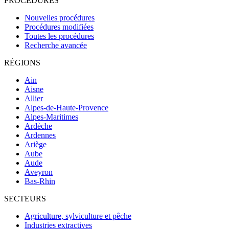
PROCÉDURES
Nouvelles procédures
Procédures modifiées
Toutes les procédures
Recherche avancée
RÉGIONS
Ain
Aisne
Allier
Alpes-de-Haute-Provence
Alpes-Maritimes
Ardèche
Ardennes
Ariège
Aube
Aude
Aveyron
Bas-Rhin
SECTEURS
Agriculture, sylviculture et pêche
Industries extractives