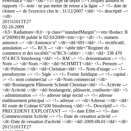
Petersbach </dd> <dd> <!-- type de depot --> Comptes annuels et
rapports <!-- note : ne pas mettre de retour a la ligne --> <!-- date de
cloture --> de l'exercice clos le : 31/12/2007 </dd> <!-- descriptif -->
</dl>
20151101TF27
02-10-2009
<h3> Radiations</h3> <p class="standardMargin"><em>Bodacc B
n°20090190 publié le 02/10/2009</em></p> <dl> <!-- numero
annonce --> <dt>Annonce n° </dt><dd>691</dd> <!-- rectificatif,
annulation --> <!-- RCS --> <dt> <abbr title="Registre du
commerce et des sociétés">n°RCS</abbr> : </dt> <dd> 338 470
974 RCS Strasbourg </dd> <!-- RM --> <!-- denomination --> <!--
Nom --> <dt>Nom :</dt> <dd>SCHMITT</dd> <!-- Prenom -->
<dt>Prénom :</dt> <dd>Christian</dd> <!-- Nom d'usage --> <!--
pseudonyme --> <!-- Sigle --> <!-- Forme Juridique --> <!-- capital -
-> <!-- nom commercial --> <dt>Nom commercial :</dt>
<dd>Boulangerie Pâtisserie Schmitt Christian</dd> <!-- Activite -->
<dt>Activité :</dt> <dd>boulangerie, pâtisserie, confiserie</dd> <!-
- administration --> <!-- adresse siège social --> <!-- adresse
etablissement principal --> <!-- adresse --> <dt>Adresse :</dt> <dd>
81 route de Colmar 67100 Strasbourg </dd> <!-- Descriptif --> <!--
PRECEDENT EXPLOITANT --> <!-- date Effet --> <!-- date
Commencement Activite --> <!-- Date de cessation activité -->
<dt>Date de cessation d'activité :</dt> <dd>2009-08-01</dd> </dl>
20151101TF27