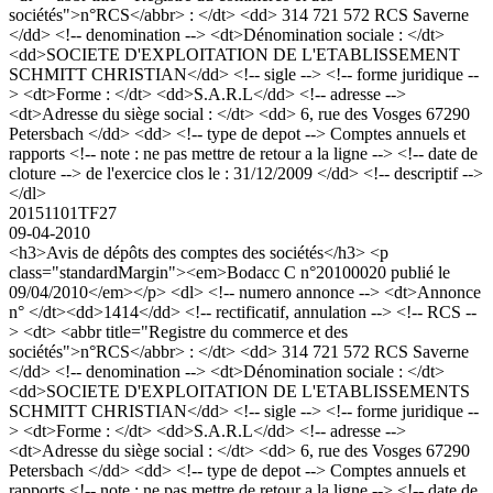
sociétés">n°RCS</abbr> : </dt> <dd> 314 721 572 RCS Saverne
</dd> <!-- denomination --> <dt>Dénomination sociale : </dt>
<dd>SOCIETE D'EXPLOITATION DE L'ETABLISSEMENT
SCHMITT CHRISTIAN</dd> <!-- sigle --> <!-- forme juridique --
> <dt>Forme : </dt> <dd>S.A.R.L</dd> <!-- adresse -->
<dt>Adresse du siège social : </dt> <dd> 6, rue des Vosges 67290
Petersbach </dd> <dd> <!-- type de depot --> Comptes annuels et
rapports <!-- note : ne pas mettre de retour a la ligne --> <!-- date de
cloture --> de l'exercice clos le : 31/12/2009 </dd> <!-- descriptif -->
</dl>
20151101TF27
09-04-2010
<h3>Avis de dépôts des comptes des sociétés</h3> <p
class="standardMargin"><em>Bodacc C n°20100020 publié le
09/04/2010</em></p> <dl> <!-- numero annonce --> <dt>Annonce
n° </dt><dd>1414</dd> <!-- rectificatif, annulation --> <!-- RCS --
> <dt> <abbr title="Registre du commerce et des
sociétés">n°RCS</abbr> : </dt> <dd> 314 721 572 RCS Saverne
</dd> <!-- denomination --> <dt>Dénomination sociale : </dt>
<dd>SOCIETE D'EXPLOITATION DE L'ETABLISSEMENTS
SCHMITT CHRISTIAN</dd> <!-- sigle --> <!-- forme juridique --
> <dt>Forme : </dt> <dd>S.A.R.L</dd> <!-- adresse -->
<dt>Adresse du siège social : </dt> <dd> 6, rue des Vosges 67290
Petersbach </dd> <dd> <!-- type de depot --> Comptes annuels et
rapports <!-- note : ne pas mettre de retour a la ligne --> <!-- date de