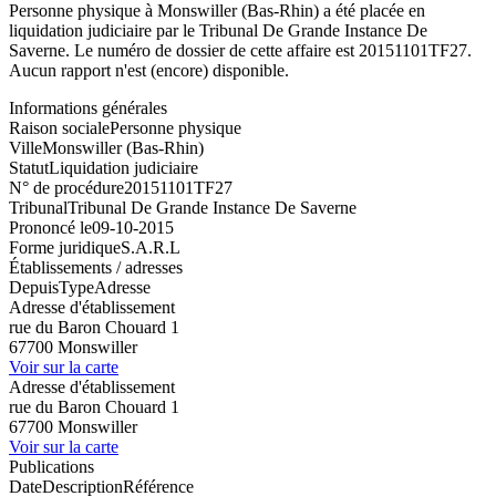
Personne physique à Monswiller (Bas-Rhin) a été placée en
liquidation judiciaire par le Tribunal De Grande Instance De
Saverne. Le numéro de dossier de cette affaire est 20151101TF27.
Aucun rapport n'est (encore) disponible.
Informations générales
Raison sociale
Personne physique
Ville
Monswiller (Bas-Rhin)
Statut
Liquidation judiciaire
N° de procédure
20151101TF27
Tribunal
Tribunal De Grande Instance De Saverne
Prononcé le
09-10-2015
Forme juridique
S.A.R.L
Établissements / adresses
Depuis
Type
Adresse
Adresse d'établissement
rue du Baron Chouard 1
67700 Monswiller
Voir sur la carte
Adresse d'établissement
rue du Baron Chouard 1
67700 Monswiller
Voir sur la carte
Publications
Date
Description
Référence