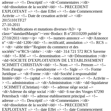
adresse --> <!-- Descriptif --> <dt>Commentaires :</dt>
<dd>dissolution de la société</dd> <!-- PRECEDENT
EXPLOITANT --> <!-- date Effet --> <!-- date Commencement
Activite --> <!-- Date de cessation activité --> </dl>
20151101TF27
27-10-2011
<h3> Modifications et mutations diverses</h3> <p
class="standardMargin"><em>Bodacc B n°20110209 publié le
27/10/2011</em></p> <dl> <!-- numero annonce --> <dt>Annonce
n° </dt><dd>1206</dd> <!-- rectificatif, annulation --> <!-- RCS --
> <dt> <abbr title="Registre du commerce et des
sociétés">n°RCS</abbr> : </dt> <dd> 314 721 572 RCS Saverne
</dd> <!-- RM --> <!-- denomination --> <dt>Dénomination :</dt>
<dd>SOCIETE D'EXPLOITATION DE L'ETABLISSEMENT
SCHMITT CHRISTIAN</dd> <!-- Nom --> <!-- Prenom --> <!--
Nom d'usage --> <!-- pseudonyme --> <!-- Sigle --> <!-- Forme
Juridique --> <dt>Forme :</dt> <dd>Société à responsabilité
limitée</dd> <!-- capital --> <!-- nom commercial --> <!-- Activite --
> <!-- administration --> <dt>Administration :</dt> <dd>liquidateur
: SCHMITT (Christian) </dd> <!-- adresse siège social -->
<dt>Adresse du siège social :</dt> <dd> 6 rue des Vosges 67290
Petersbach </dd> <!-- adresse etablissement principal --> <!--
adresse --> <!-- Descriptif --> <dt>Commentaires :</dt>
<dd>dissolution de la société</dd> <!-- PRECEDENT
EXPLOITANT --> <!-- date Effet --> <!-- date Commencement