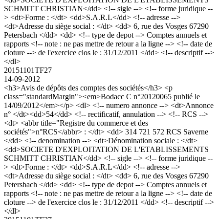
SCHMITT CHRISTIAN</dd> <!-- sigle --> <!-- forme juridique --
> <dt>Forme : </dt> <dd>S.A.R.L</dd> <!-- adresse -->
<dt>Adresse du siège social : </dt> <dd> 6, rue des Vosges 67290
Petersbach </dd> <dd> <!-- type de depot --> Comptes annuels et
rapports <!-- note : ne pas mettre de retour a la ligne --> <!-- date de
cloture --> de l'exercice clos le : 31/12/2011 </dd> <!-- descriptif -->
</dl>
20151101TF27
14-09-2012
<h3>Avis de dépôts des comptes des sociétés</h3> <p
class="standardMargin"><em>Bodacc C n°20120065 publié le
14/09/2012</em></p> <dl> <!-- numero annonce --> <dt>Annonce
n° </dt><dd>54</dd> <!-- rectificatif, annulation --> <!-- RCS -->
<dt> <abbr title="Registre du commerce et des
sociétés">n°RCS</abbr> : </dt> <dd> 314 721 572 RCS Saverne
</dd> <!-- denomination --> <dt>Dénomination sociale : </dt>
<dd>SOCIETE D'EXPLOITATION DE L'ETABLISSEMENTS
SCHMITT CHRISTIAN</dd> <!-- sigle --> <!-- forme juridique --
> <dt>Forme : </dt> <dd>S.A.R.L</dd> <!-- adresse -->
<dt>Adresse du siège social : </dt> <dd> 6, rue des Vosges 67290
Petersbach </dd> <dd> <!-- type de depot --> Comptes annuels et
rapports <!-- note : ne pas mettre de retour a la ligne --> <!-- date de
cloture --> de l'exercice clos le : 31/12/2011 </dd> <!-- descriptif -->
</dl>