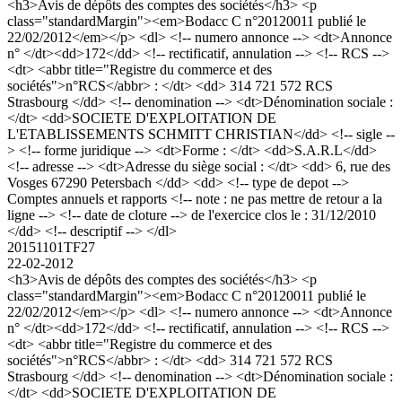
<h3>Avis de dépôts des comptes des sociétés</h3> <p
class="standardMargin"><em>Bodacc C n°20120011 publié le
22/02/2012</em></p> <dl> <!-- numero annonce --> <dt>Annonce
n° </dt><dd>172</dd> <!-- rectificatif, annulation --> <!-- RCS -->
<dt> <abbr title="Registre du commerce et des
sociétés">n°RCS</abbr> : </dt> <dd> 314 721 572 RCS
Strasbourg </dd> <!-- denomination --> <dt>Dénomination sociale :
</dt> <dd>SOCIETE D'EXPLOITATION DE
L'ETABLISSEMENTS SCHMITT CHRISTIAN</dd> <!-- sigle --
> <!-- forme juridique --> <dt>Forme : </dt> <dd>S.A.R.L</dd>
<!-- adresse --> <dt>Adresse du siège social : </dt> <dd> 6, rue des
Vosges 67290 Petersbach </dd> <dd> <!-- type de depot -->
Comptes annuels et rapports <!-- note : ne pas mettre de retour a la
ligne --> <!-- date de cloture --> de l'exercice clos le : 31/12/2010
</dd> <!-- descriptif --> </dl>
20151101TF27
22-02-2012
<h3>Avis de dépôts des comptes des sociétés</h3> <p
class="standardMargin"><em>Bodacc C n°20120011 publié le
22/02/2012</em></p> <dl> <!-- numero annonce --> <dt>Annonce
n° </dt><dd>172</dd> <!-- rectificatif, annulation --> <!-- RCS -->
<dt> <abbr title="Registre du commerce et des
sociétés">n°RCS</abbr> : </dt> <dd> 314 721 572 RCS
Strasbourg </dd> <!-- denomination --> <dt>Dénomination sociale :
</dt> <dd>SOCIETE D'EXPLOITATION DE