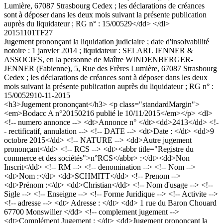
Lumière, 67087 Strasbourg Cedex ; les déclarations de créances
sont à déposer dans les deux mois suivant la présente publication
auprès du liquidateur ; RG n° : 15/00529</dd> </dl>
20151101TF27
Jugement prononçant la liquidation judiciaire ; date d'insolvabilité
notoire : 1 janvier 2014 ; liquidateur : SELARL JENNER &
ASSOCIES, en la personne de Maître WINDENBERGER-
JENNER (Fabienne), 5, Rue des Frères Lumière, 67087 Strasbourg
Cedex ; les déclarations de créances sont à déposer dans les deux
mois suivant la présente publication auprès du liquidateur ; RG n° :
15/00529
10-11-2015
<h3>Jugement prononçant</h3> <p class="standardMargin">
<em>Bodacc A n°20150216 publié le 10/11/2015</em></p> <dl>
<!-- numero annonce --> <dt>Annonce n° </dt><dd>2413</dd> <!-
- rectificatif, annulation --> <!-- DATE --> <dt>Date : </dt> <dd>9
octobre 2015</dd> <!-- NATURE --> <dd>Autre jugement
prononçant</dd> <!-- RCS --> <dt><abbr title="Registre du
commerce et des sociétés">n°RCS</abbr> :</dt><dd>Non
Inscrit</dd> <!-- RM --> <!-- denomination --> <!-- Nom -->
<dt>Nom :</dt> <dd>SCHMITT</dd> <!-- Prenom -->
<dt>Prénom :</dt> <dd>Christian</dd> <!-- Nom d'usage --> <!--
Sigle --> <!-- Enseigne --> <!-- Forme Juridique --> <!-- Activite -->
<!-- adresse --> <dt> Adresse : </dt> <dd> 1 rue du Baron Chouard
67700 Monswiller </dd> <!-- complement jugement -->
<dt>Complément Jugement : </dt> <dd>Jugement prononçant la