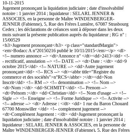
10-11-2015
Jugement prononçant la liquidation judiciaire ; date d'insolvabilité
notoire : 1 janvier 2014 ; liquidateur : SELARL JENNER &
ASSOCIES, en la personne de Maître WINDENBERGER-
JENNER (Fabienne), 5, Rue des Frères Lumière, 67087 Strasbourg
Cedex ; les déclarations de créances sont à déposer dans les deux
mois suivant la présente publication auprès du liquidateur ; RG n° :
15/00529
<h3>Jugement prononçant</h3> <p class="standardMargin">
<em>Bodacc A n°20150216 publié le 10/11/2015</em></p> <dl>
<!-- numero annonce --> <dt>Annonce n° </dt><dd>2413</dd> <!-
- rectificatif, annulation --> <!-- DATE --> <dt>Date : </dt> <dd>9
octobre 2015</dd> <!-- NATURE --> <dd>Autre jugement
prononçant</dd> <!-- RCS --> <dt><abbr title="Registre du
commerce et des sociétés">n°RCS</abbr> :</dt><dd>Non
Inscrit</dd> <!-- RM --> <!-- denomination --> <!-- Nom -->
<dt>Nom :</dt> <dd>SCHMITT</dd> <!-- Prenom -->
<dt>Prénom :</dt> <dd>Christian</dd> <!-- Nom d'usage --> <!--
Sigle --> <!-- Enseigne --> <!-- Forme Juridique --> <!-- Activite -->
<!-- adresse --> <dt> Adresse : </dt> <dd> 1 rue du Baron Chouard
67700 Monswiller </dd> <!-- complement jugement -->
<dt>Complément Jugement : </dt> <dd>Jugement prononçant la
liquidation judiciaire ; date d'insolvabilité notoire : 1 janvier 2014 ;
liquidateur : SELARL JENNER & ASSOCIES, en la personne de
Maître WINDENBERGER-JENNER (Fabienne), 5, Rue des Frères