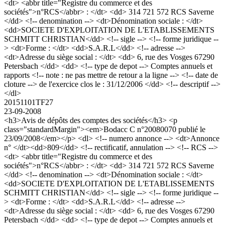
<dt> <abbr title="Registre du commerce et des
sociétés">n°RCS</abbr> : </dt> <dd> 314 721 572 RCS Saverne
</dd> <!-- denomination --> <dt>Dénomination sociale : </dt>
<dd>SOCIETE D'EXPLOITATION DE L'ETABLISSEMENTS
SCHMITT CHRISTIAN</dd> <!-- sigle --> <!-- forme juridique --
> <dt>Forme : </dt> <dd>S.A.R.L</dd> <!-- adresse -->
<dt>Adresse du siège social : </dt> <dd> 6, rue des Vosges 67290
Petersbach </dd> <dd> <!-- type de depot --> Comptes annuels et
rapports <!-- note : ne pas mettre de retour a la ligne --> <!-- date de
cloture --> de l'exercice clos le : 31/12/2006 </dd> <!-- descriptif -->
</dl>
20151101TF27
23-09-2008
<h3>Avis de dépôts des comptes des sociétés</h3> <p
class="standardMargin"><em>Bodacc C n°20080070 publié le
23/09/2008</em></p> <dl> <!-- numero annonce --> <dt>Annonce
n° </dt><dd>809</dd> <!-- rectificatif, annulation --> <!-- RCS -->
<dt> <abbr title="Registre du commerce et des
sociétés">n°RCS</abbr> : </dt> <dd> 314 721 572 RCS Saverne
</dd> <!-- denomination --> <dt>Dénomination sociale : </dt>
<dd>SOCIETE D'EXPLOITATION DE L'ETABLISSEMENTS
SCHMITT CHRISTIAN</dd> <!-- sigle --> <!-- forme juridique --
> <dt>Forme : </dt> <dd>S.A.R.L</dd> <!-- adresse -->
<dt>Adresse du siège social : </dt> <dd> 6, rue des Vosges 67290
Petersbach </dd> <dd> <!-- type de depot --> Comptes annuels et