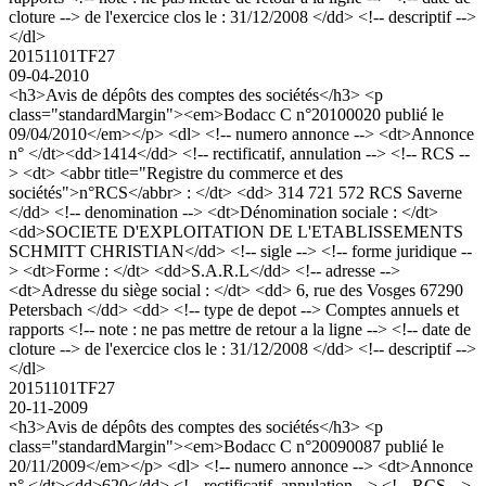
cloture --> de l'exercice clos le : 31/12/2008 </dd> <!-- descriptif -->
</dl>
20151101TF27
09-04-2010
<h3>Avis de dépôts des comptes des sociétés</h3> <p
class="standardMargin"><em>Bodacc C n°20100020 publié le
09/04/2010</em></p> <dl> <!-- numero annonce --> <dt>Annonce
n° </dt><dd>1414</dd> <!-- rectificatif, annulation --> <!-- RCS --
> <dt> <abbr title="Registre du commerce et des
sociétés">n°RCS</abbr> : </dt> <dd> 314 721 572 RCS Saverne
</dd> <!-- denomination --> <dt>Dénomination sociale : </dt>
<dd>SOCIETE D'EXPLOITATION DE L'ETABLISSEMENTS
SCHMITT CHRISTIAN</dd> <!-- sigle --> <!-- forme juridique --
> <dt>Forme : </dt> <dd>S.A.R.L</dd> <!-- adresse -->
<dt>Adresse du siège social : </dt> <dd> 6, rue des Vosges 67290
Petersbach </dd> <dd> <!-- type de depot --> Comptes annuels et
rapports <!-- note : ne pas mettre de retour a la ligne --> <!-- date de
cloture --> de l'exercice clos le : 31/12/2008 </dd> <!-- descriptif -->
</dl>
20151101TF27
20-11-2009
<h3>Avis de dépôts des comptes des sociétés</h3> <p
class="standardMargin"><em>Bodacc C n°20090087 publié le
20/11/2009</em></p> <dl> <!-- numero annonce --> <dt>Annonce
n° </dt><dd>620</dd> <!-- rectificatif, annulation --> <!-- RCS -->