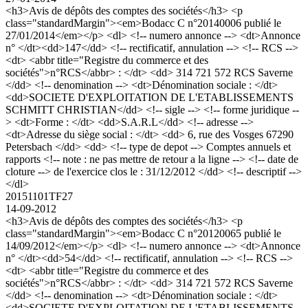
<h3>Avis de dépôts des comptes des sociétés</h3> <p
class="standardMargin"><em>Bodacc C n°20140006 publié le
27/01/2014</em></p> <dl> <!-- numero annonce --> <dt>Annonce
n° </dt><dd>147</dd> <!-- rectificatif, annulation --> <!-- RCS -->
<dt> <abbr title="Registre du commerce et des
sociétés">n°RCS</abbr> : </dt> <dd> 314 721 572 RCS Saverne
</dd> <!-- denomination --> <dt>Dénomination sociale : </dt>
<dd>SOCIETE D'EXPLOITATION DE L'ETABLISSEMENTS
SCHMITT CHRISTIAN</dd> <!-- sigle --> <!-- forme juridique --
> <dt>Forme : </dt> <dd>S.A.R.L</dd> <!-- adresse -->
<dt>Adresse du siège social : </dt> <dd> 6, rue des Vosges 67290
Petersbach </dd> <dd> <!-- type de depot --> Comptes annuels et
rapports <!-- note : ne pas mettre de retour a la ligne --> <!-- date de
cloture --> de l'exercice clos le : 31/12/2012 </dd> <!-- descriptif -->
</dl>
20151101TF27
14-09-2012
<h3>Avis de dépôts des comptes des sociétés</h3> <p
class="standardMargin"><em>Bodacc C n°20120065 publié le
14/09/2012</em></p> <dl> <!-- numero annonce --> <dt>Annonce
n° </dt><dd>54</dd> <!-- rectificatif, annulation --> <!-- RCS -->
<dt> <abbr title="Registre du commerce et des
sociétés">n°RCS</abbr> : </dt> <dd> 314 721 572 RCS Saverne
</dd> <!-- denomination --> <dt>Dénomination sociale : </dt>
<dd>SOCIETE D'EXPLOITATION DE L'ETABLISSEMENTS