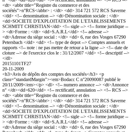
<dt> <abbr title="Registre du commerce et des
sociétés">n°RCS</abbr> : </dt> <dd> 314 721 572 RCS Saverne
</dd> <!-- denomination --> <dt>Dénomination sociale : </dt>
<dd>SOCIETE D'EXPLOITATION DE L'ETABLISSEMENTS
SCHMITT CHRISTIAN</dd> <!-- sigle --> <!-- forme juridique --
> <dt>Forme : </dt> <dd>S.A.R.L</dd> <!-- adresse -->
<dt>Adresse du siège social : </dt> <dd> 6, rue des Vosges 67290
Petersbach </dd> <dd> <!-- type de depot --> Comptes annuels et
rapports <!-- note : ne pas mettre de retour a la ligne --> <!-- date de
cloture --> de l'exercice clos le : 31/12/2007 </dd> <!-- descriptif -->
</dl>
20151101TF27
20-11-2009
<h3>Avis de dépôts des comptes des sociétés</h3> <p
class="standardMargin"><em>Bodacc C n°20090087 publié le
20/11/2009</em></p> <dl> <!-- numero annonce --> <dt>Annonce
n° </dt><dd>620</dd> <!-- rectificatif, annulation --> <!-- RCS -->
<dt> <abbr title="Registre du commerce et des
sociétés">n°RCS</abbr> : </dt> <dd> 314 721 572 RCS Saverne
</dd> <!-- denomination --> <dt>Dénomination sociale : </dt>
<dd>SOCIETE D'EXPLOITATION DE L'ETABLISSEMENTS
SCHMITT CHRISTIAN</dd> <!-- sigle --> <!-- forme juridique --
> <dt>Forme : </dt> <dd>S.A.R.L</dd> <!-- adresse -->
<dt>Adresse du siège social : </dt> <dd> 6, rue des Vosges 67290