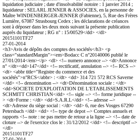
liquidation judiciaire ; date d'insolvabilité notoire : 1 janvier 2014 ;
liquidateur : SELARL JENNER & ASSOCIES, en la personne de
Maître WINDENBERGER-JENNER (Fabienne), 5, Rue des Frères
Lumière, 67087 Strasbourg Cedex ; les déclarations de créances
sont à déposer dans les deux mois suivant la présente publication
auprès du liquidateur ; RG n° : 15/00529</dd> </dl>
20151101TF27
27-01-2014
<h3>Avis de dépôts des comptes des sociétés</h3> <p
class="standardMargin"><em>Bodacc C n°20140006 publié le
27/01/2014</em></p> <dl> <!-- numero annonce --> <dt>Annonce
n° </dt><dd>147</dd> <!-- rectificatif, annulation --> <!-- RCS -->
<dt> <abbr title="Registre du commerce et des
sociétés">n°RCS</abbr> : </dt> <dd> 314 721 572 RCS Saverne
</dd> <!-- denomination --> <dt>Dénomination sociale : </dt>
<dd>SOCIETE D'EXPLOITATION DE L'ETABLISSEMENTS
SCHMITT CHRISTIAN</dd> <!-- sigle --> <!-- forme juridique --
> <dt>Forme : </dt> <dd>S.A.R.L</dd> <!-- adresse -->
<dt>Adresse du siège social : </dt> <dd> 6, rue des Vosges 67290
Petersbach </dd> <dd> <!-- type de depot --> Comptes annuels et
rapports <!-- note : ne pas mettre de retour a la ligne --> <!-- date de
cloture --> de l'exercice clos le : 31/12/2012 </dd> <!-- descriptif -->
</dl>
20151101TF27
27-01-2014