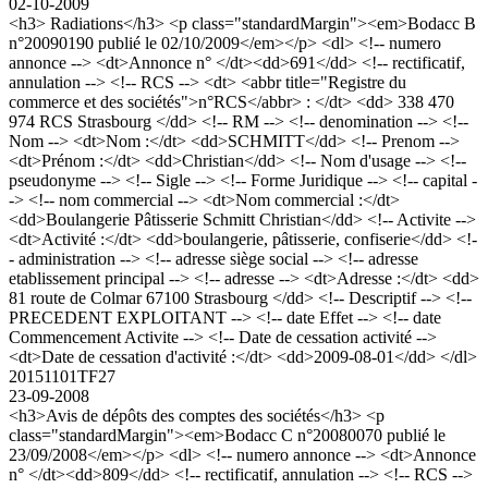
02-10-2009
<h3> Radiations</h3> <p class="standardMargin"><em>Bodacc B
n°20090190 publié le 02/10/2009</em></p> <dl> <!-- numero
annonce --> <dt>Annonce n° </dt><dd>691</dd> <!-- rectificatif,
annulation --> <!-- RCS --> <dt> <abbr title="Registre du
commerce et des sociétés">n°RCS</abbr> : </dt> <dd> 338 470
974 RCS Strasbourg </dd> <!-- RM --> <!-- denomination --> <!--
Nom --> <dt>Nom :</dt> <dd>SCHMITT</dd> <!-- Prenom -->
<dt>Prénom :</dt> <dd>Christian</dd> <!-- Nom d'usage --> <!--
pseudonyme --> <!-- Sigle --> <!-- Forme Juridique --> <!-- capital -
-> <!-- nom commercial --> <dt>Nom commercial :</dt>
<dd>Boulangerie Pâtisserie Schmitt Christian</dd> <!-- Activite -->
<dt>Activité :</dt> <dd>boulangerie, pâtisserie, confiserie</dd> <!-
- administration --> <!-- adresse siège social --> <!-- adresse
etablissement principal --> <!-- adresse --> <dt>Adresse :</dt> <dd>
81 route de Colmar 67100 Strasbourg </dd> <!-- Descriptif --> <!--
PRECEDENT EXPLOITANT --> <!-- date Effet --> <!-- date
Commencement Activite --> <!-- Date de cessation activité -->
<dt>Date de cessation d'activité :</dt> <dd>2009-08-01</dd> </dl>
20151101TF27
23-09-2008
<h3>Avis de dépôts des comptes des sociétés</h3> <p
class="standardMargin"><em>Bodacc C n°20080070 publié le
23/09/2008</em></p> <dl> <!-- numero annonce --> <dt>Annonce
n° </dt><dd>809</dd> <!-- rectificatif, annulation --> <!-- RCS -->