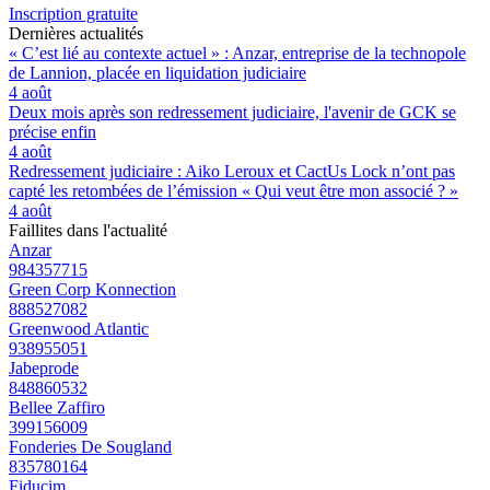
Inscription gratuite
Dernières actualités
« C’est lié au contexte actuel » : Anzar, entreprise de la technopole
de Lannion, placée en liquidation judiciaire
4 août
Deux mois après son redressement judiciaire, l'avenir de GCK se
précise enfin
4 août
Redressement judiciaire : Aiko Leroux et CactUs Lock n’ont pas
capté les retombées de l’émission « Qui veut être mon associé ? »
4 août
Faillites dans l'actualité
Anzar
984357715
Green Corp Konnection
888527082
Greenwood Atlantic
938955051
Jabeprode
848860532
Bellee Zaffiro
399156009
Fonderies De Sougland
835780164
Fiducim