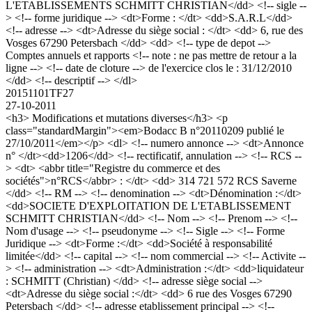
L'ETABLISSEMENTS SCHMITT CHRISTIAN</dd> <!-- sigle --
> <!-- forme juridique --> <dt>Forme : </dt> <dd>S.A.R.L</dd>
<!-- adresse --> <dt>Adresse du siège social : </dt> <dd> 6, rue des
Vosges 67290 Petersbach </dd> <dd> <!-- type de depot -->
Comptes annuels et rapports <!-- note : ne pas mettre de retour a la
ligne --> <!-- date de cloture --> de l'exercice clos le : 31/12/2010
</dd> <!-- descriptif --> </dl>
20151101TF27
27-10-2011
<h3> Modifications et mutations diverses</h3> <p
class="standardMargin"><em>Bodacc B n°20110209 publié le
27/10/2011</em></p> <dl> <!-- numero annonce --> <dt>Annonce
n° </dt><dd>1206</dd> <!-- rectificatif, annulation --> <!-- RCS --
> <dt> <abbr title="Registre du commerce et des
sociétés">n°RCS</abbr> : </dt> <dd> 314 721 572 RCS Saverne
</dd> <!-- RM --> <!-- denomination --> <dt>Dénomination :</dt>
<dd>SOCIETE D'EXPLOITATION DE L'ETABLISSEMENT
SCHMITT CHRISTIAN</dd> <!-- Nom --> <!-- Prenom --> <!--
Nom d'usage --> <!-- pseudonyme --> <!-- Sigle --> <!-- Forme
Juridique --> <dt>Forme :</dt> <dd>Société à responsabilité
limitée</dd> <!-- capital --> <!-- nom commercial --> <!-- Activite --
> <!-- administration --> <dt>Administration :</dt> <dd>liquidateur
: SCHMITT (Christian) </dd> <!-- adresse siège social -->
<dt>Adresse du siège social :</dt> <dd> 6 rue des Vosges 67290
Petersbach </dd> <!-- adresse etablissement principal --> <!--