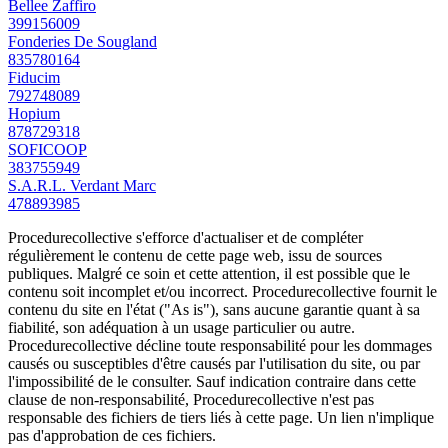
Bellee Zaffiro
399156009
Fonderies De Sougland
835780164
Fiducim
792748089
Hopium
878729318
SOFICOOP
383755949
S.A.R.L. Verdant Marc
478893985
Procedurecollective s'efforce d'actualiser et de compléter
régulièrement le contenu de cette page web, issu de sources
publiques. Malgré ce soin et cette attention, il est possible que le
contenu soit incomplet et/ou incorrect. Procedurecollective fournit le
contenu du site en l'état ("As is"), sans aucune garantie quant à sa
fiabilité, son adéquation à un usage particulier ou autre.
Procedurecollective décline toute responsabilité pour les dommages
causés ou susceptibles d'être causés par l'utilisation du site, ou par
l'impossibilité de le consulter. Sauf indication contraire dans cette
clause de non-responsabilité, Procedurecollective n'est pas
responsable des fichiers de tiers liés à cette page. Un lien n'implique
pas d'approbation de ces fichiers.