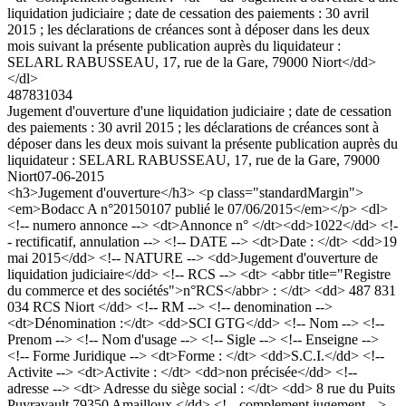
liquidation judiciaire ; date de cessation des paiements : 30 avril
2015 ; les déclarations de créances sont à déposer dans les deux
mois suivant la présente publication auprès du liquidateur :
SELARL RABUSSEAU, 17, rue de la Gare, 79000 Niort</dd>
</dl>
487831034
Jugement d'ouverture d'une liquidation judiciaire ; date de cessation
des paiements : 30 avril 2015 ; les déclarations de créances sont à
déposer dans les deux mois suivant la présente publication auprès du
liquidateur : SELARL RABUSSEAU, 17, rue de la Gare, 79000
Niort
07-06-2015
<h3>Jugement d'ouverture</h3> <p class="standardMargin">
<em>Bodacc A n°20150107 publié le 07/06/2015</em></p> <dl>
<!-- numero annonce --> <dt>Annonce n° </dt><dd>1022</dd> <!-
- rectificatif, annulation --> <!-- DATE --> <dt>Date : </dt> <dd>19
mai 2015</dd> <!-- NATURE --> <dd>Jugement d'ouverture de
liquidation judiciaire</dd> <!-- RCS --> <dt> <abbr title="Registre
du commerce et des sociétés">n°RCS</abbr> : </dt> <dd> 487 831
034 RCS Niort </dd> <!-- RM --> <!-- denomination -->
<dt>Dénomination :</dt> <dd>SCI GTG</dd> <!-- Nom --> <!--
Prenom --> <!-- Nom d'usage --> <!-- Sigle --> <!-- Enseigne -->
<!-- Forme Juridique --> <dt>Forme : </dt> <dd>S.C.I.</dd> <!--
Activite --> <dt>Activite : </dt> <dd>non précisée</dd> <!--
adresse --> <dt> Adresse du siège social : </dt> <dd> 8 rue du Puits
Puyravault 79350 Amailloux </dd> <!-- complement jugement -->