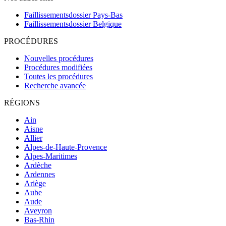
Faillissementsdossier
Pays-Bas
Faillissementsdossier
Belgique
PROCÉDURES
Nouvelles procédures
Procédures modifiées
Toutes les procédures
Recherche avancée
RÉGIONS
Ain
Aisne
Allier
Alpes-de-Haute-Provence
Alpes-Maritimes
Ardèche
Ardennes
Ariège
Aube
Aude
Aveyron
Bas-Rhin