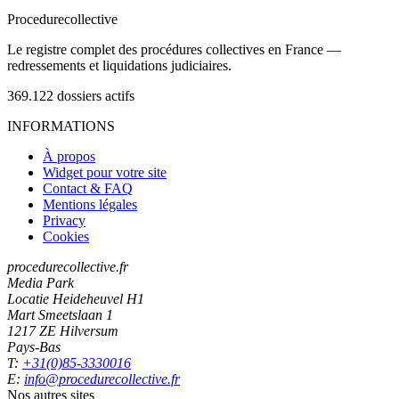
Procedure
collective
Le registre complet des procédures collectives en France —
redressements et liquidations judiciaires.
369.122
dossiers actifs
INFORMATIONS
À propos
Widget pour votre site
Contact & FAQ
Mentions légales
Privacy
Cookies
procedurecollective.fr
Media Park
Locatie Heideheuvel H1
Mart Smeetslaan 1
1217 ZE Hilversum
Pays-Bas
T:
+31(0)85-3330016
E:
info@procedurecollective.fr
Nos autres sites