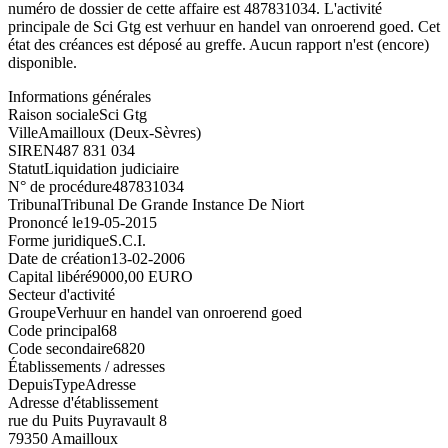
numéro de dossier de cette affaire est 487831034. L'activité
principale de Sci Gtg est verhuur en handel van onroerend goed. Cet
état des créances est déposé au greffe. Aucun rapport n'est (encore)
disponible.
Informations générales
Raison sociale
Sci Gtg
Ville
Amailloux (Deux-Sèvres)
SIREN
487 831 034
Statut
Liquidation judiciaire
N° de procédure
487831034
Tribunal
Tribunal De Grande Instance De Niort
Prononcé le
19-05-2015
Forme juridique
S.C.I.
Date de création
13-02-2006
Capital libéré
9000,00 EURO
Secteur d'activité
Groupe
Verhuur en handel van onroerend goed
Code principal
68
Code secondaire
6820
Établissements / adresses
Depuis
Type
Adresse
Adresse d'établissement
rue du Puits Puyravault 8
79350 Amailloux