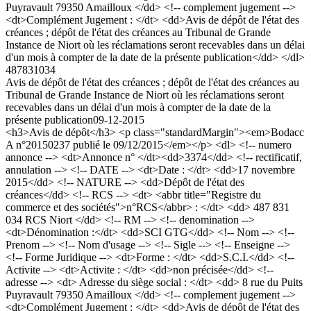
Puyravault 79350 Amailloux </dd> <!-- complement jugement -->
<dt>Complément Jugement : </dt> <dd>Avis de dépôt de l'état des
créances ; dépôt de l'état des créances au Tribunal de Grande
Instance de Niort où les réclamations seront recevables dans un délai
d'un mois à compter de la date de la présente publication</dd> </dl>
487831034
Avis de dépôt de l'état des créances ; dépôt de l'état des créances au
Tribunal de Grande Instance de Niort où les réclamations seront
recevables dans un délai d'un mois à compter de la date de la
présente publication
09-12-2015
<h3>Avis de dépôt</h3> <p class="standardMargin"><em>Bodacc
A n°20150237 publié le 09/12/2015</em></p> <dl> <!-- numero
annonce --> <dt>Annonce n° </dt><dd>3374</dd> <!-- rectificatif,
annulation --> <!-- DATE --> <dt>Date : </dt> <dd>17 novembre
2015</dd> <!-- NATURE --> <dd>Dépôt de l'état des
créances</dd> <!-- RCS --> <dt> <abbr title="Registre du
commerce et des sociétés">n°RCS</abbr> : </dt> <dd> 487 831
034 RCS Niort </dd> <!-- RM --> <!-- denomination -->
<dt>Dénomination :</dt> <dd>SCI GTG</dd> <!-- Nom --> <!--
Prenom --> <!-- Nom d'usage --> <!-- Sigle --> <!-- Enseigne -->
<!-- Forme Juridique --> <dt>Forme : </dt> <dd>S.C.I.</dd> <!--
Activite --> <dt>Activite : </dt> <dd>non précisée</dd> <!--
adresse --> <dt> Adresse du siège social : </dt> <dd> 8 rue du Puits
Puyravault 79350 Amailloux </dd> <!-- complement jugement -->
<dt>Complément Jugement : </dt> <dd>Avis de dépôt de l'état des