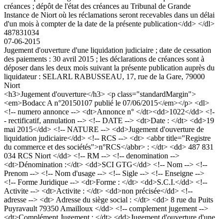
créances ; dépôt de l'état des créances au Tribunal de Grande
Instance de Niort où les réclamations seront recevables dans un délai
d'un mois à compter de la date de la présente publication</dd> </dl>
487831034
07-06-2015
Jugement d'ouverture d'une liquidation judiciaire ; date de cessation
des paiements : 30 avril 2015 ; les déclarations de créances sont à
déposer dans les deux mois suivant la présente publication auprès du
liquidateur : SELARL RABUSSEAU, 17, rue de la Gare, 79000
Niort
<h3>Jugement d'ouverture</h3> <p class="standardMargin">
<em>Bodacc A n°20150107 publié le 07/06/2015</em></p> <dl>
<!-- numero annonce --> <dt>Annonce n° </dt><dd>1022</dd> <!-
- rectificatif, annulation --> <!-- DATE --> <dt>Date : </dt> <dd>19
mai 2015</dd> <!-- NATURE --> <dd>Jugement d'ouverture de
liquidation judiciaire</dd> <!-- RCS --> <dt> <abbr title="Registre
du commerce et des sociétés">n°RCS</abbr> : </dt> <dd> 487 831
034 RCS Niort </dd> <!-- RM --> <!-- denomination -->
<dt>Dénomination :</dt> <dd>SCI GTG</dd> <!-- Nom --> <!--
Prenom --> <!-- Nom d'usage --> <!-- Sigle --> <!-- Enseigne -->
<!-- Forme Juridique --> <dt>Forme : </dt> <dd>S.C.I.</dd> <!--
Activite --> <dt>Activite : </dt> <dd>non précisée</dd> <!--
adresse --> <dt> Adresse du siège social : </dt> <dd> 8 rue du Puits
Puyravault 79350 Amailloux </dd> <!-- complement jugement -->
<dt>Complément Jugement : </dt> <dd>Jugement d'ouverture d'une