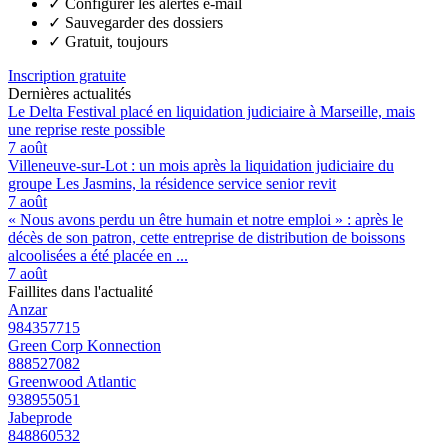
✓
Configurer les alertes e-mail
✓
Sauvegarder des dossiers
✓
Gratuit, toujours
Inscription gratuite
Dernières actualités
Le Delta Festival placé en liquidation judiciaire à Marseille, mais
une reprise reste possible
7 août
Villeneuve-sur-Lot : un mois après la liquidation judiciaire du
groupe Les Jasmins, la résidence service senior revit
7 août
« Nous avons perdu un être humain et notre emploi » : après le
décès de son patron, cette entreprise de distribution de boissons
alcoolisées a été placée en ...
7 août
Faillites dans l'actualité
Anzar
984357715
Green Corp Konnection
888527082
Greenwood Atlantic
938955051
Jabeprode
848860532