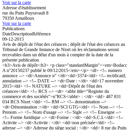
Voir sur la carte
Adresse d'établissement
rue du Puits Puyravault 8
79350 Amailloux
Voir sur la carte
Publications
Date
Description
Référence
09-12-2015
Avis de dépôt de l'état des créances ; dépôt de l'état des créances au
Tribunal de Grande Instance de Niort où les réclamations seront
recevables dans un délai d'un mois à compter de la date de la
présente publication
<h3>Avis de dépôt</h3> <p class="standardMargin"><em>Bodacc
A n°20150237 publié le 09/12/2015</em></p> <dl> <!-- numero
annonce --> <dt>Annonce n° </dt><dd>3374</dd> <!-- rectificatif,
annulation --> <!-- DATE --> <dt>Date : </dt> <dd>17 novembre
2015</dd> <!-- NATURE --> <dd>Dépôt de l'état des
créances</dd> <!-- RCS --> <dt> <abbr title="Registre du
commerce et des sociétés">n°RCS</abbr> : </dt> <dd> 487 831
034 RCS Niort </dd> <!-- RM --> <!-- denomination -->
<dt>Dénomination :</dt> <dd>SCI GTG</dd> <!-- Nom --> <!--
Prenom --> <!-- Nom d'usage --> <!-- Sigle --> <!-- Enseigne -->
<!-- Forme Juridique --> <dt>Forme : </dt> <dd>S.C.I.</dd> <!--
Activite --> <dt>Activite : </dt> <dd>non précisée</dd> <!--
adresse --> <dt> Adresse du siège social : </dt> <dd> 8 rue du Puits