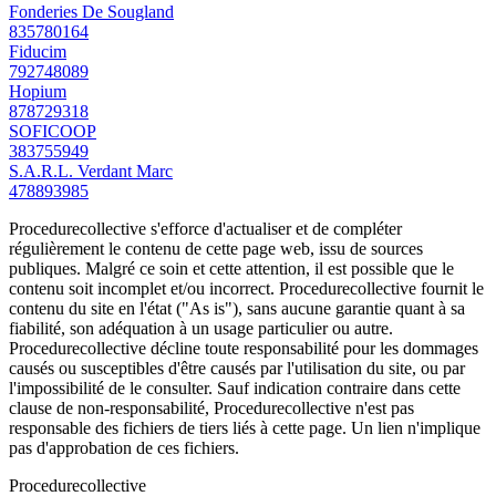
Fonderies De Sougland
835780164
Fiducim
792748089
Hopium
878729318
SOFICOOP
383755949
S.A.R.L. Verdant Marc
478893985
Procedurecollective s'efforce d'actualiser et de compléter
régulièrement le contenu de cette page web, issu de sources
publiques. Malgré ce soin et cette attention, il est possible que le
contenu soit incomplet et/ou incorrect. Procedurecollective fournit le
contenu du site en l'état ("As is"), sans aucune garantie quant à sa
fiabilité, son adéquation à un usage particulier ou autre.
Procedurecollective décline toute responsabilité pour les dommages
causés ou susceptibles d'être causés par l'utilisation du site, ou par
l'impossibilité de le consulter. Sauf indication contraire dans cette
clause de non-responsabilité, Procedurecollective n'est pas
responsable des fichiers de tiers liés à cette page. Un lien n'implique
pas d'approbation de ces fichiers.
Procedure
collective