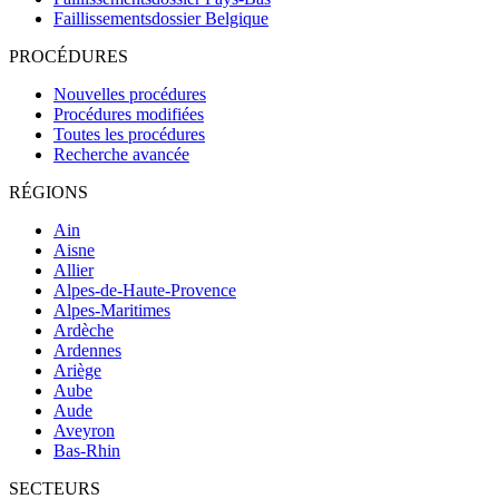
Faillissementsdossier
Belgique
PROCÉDURES
Nouvelles procédures
Procédures modifiées
Toutes les procédures
Recherche avancée
RÉGIONS
Ain
Aisne
Allier
Alpes-de-Haute-Provence
Alpes-Maritimes
Ardèche
Ardennes
Ariège
Aube
Aude
Aveyron
Bas-Rhin
SECTEURS