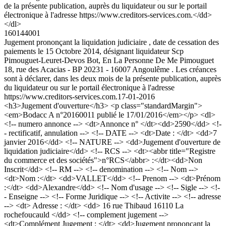
de la présente publication, auprès du liquidateur ou sur le portail
électronique à l'adresse https://www.creditors-services.com.</dd>
</dl>
160144001
Jugement prononçant la liquidation judiciaire , date de cessation des
paiements le 15 Octobre 2014, désignant liquidateur Scp
Pimouguet-Leuret-Devos Bot, En La Personne De Me Pimouguet
18, rue des Acacias - BP 20231 - 16007 Angoulême . Les créances
sont à déclarer, dans les deux mois de la présente publication, auprès
du liquidateur ou sur le portail électronique à l'adresse
https://www.creditors-services.com.
17-01-2016
<h3>Jugement d'ouverture</h3> <p class="standardMargin">
<em>Bodacc A n°20160011 publié le 17/01/2016</em></p> <dl>
<!-- numero annonce --> <dt>Annonce n° </dt><dd>2590</dd> <!-
- rectificatif, annulation --> <!-- DATE --> <dt>Date : </dt> <dd>7
janvier 2016</dd> <!-- NATURE --> <dd>Jugement d'ouverture de
liquidation judiciaire</dd> <!-- RCS --> <dt><abbr title="Registre
du commerce et des sociétés">n°RCS</abbr> :</dt><dd>Non
Inscrit</dd> <!-- RM --> <!-- denomination --> <!-- Nom -->
<dt>Nom :</dt> <dd>VALLET</dd> <!-- Prenom --> <dt>Prénom
:</dt> <dd>Alexandre</dd> <!-- Nom d'usage --> <!-- Sigle --> <!-
- Enseigne --> <!-- Forme Juridique --> <!-- Activite --> <!-- adresse
--> <dt> Adresse : </dt> <dd> 16 rue Thibaud 16110 La
rochefoucauld </dd> <!-- complement jugement -->
<dt>Complément Jugement : </dt> <dd>Jugement prononçant la