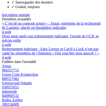
✓
Sauvegarder des dossiers
✓
Gratuit, toujours
Inscription gratuite
Dernières actualités
« C’est lié au contexte actuel » : Anzar, entreprise de la technopole
de Lannion, placée en liquidation judiciaire
4 août
Deux mois après son redressement judiciaire, l'avenir de GCK se
précise enfin
4 août
Redressement judiciaire : Aiko Leroux et CactUs Lock n’ont pas
capté les retombées de l’émission « Qui veut être mon associé ? »
4 août
Faillites dans l'actualité
Anzar
984357715
Green Corp Konnection
888527082
Greenwood Atlantic
938955051
Jabeprode
848860532
Bellee Zaffiro
399156009