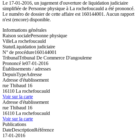
Le 17-01-2016, un jugement d'ouverture de liquidation judiciaire
simplifiée de Personne physique à La rochefoucauld a été prononcé.
Le numéro de dossier de cette affaire est 160144001. Aucun rapport
n'est (encore) disponible.
Informations générales
Raison sociale
Personne physique
Ville
La rochefoucauld
Statut
Liquidation judiciaire
N° de procédure
160144001
Tribunal
Tribunal De Commerce D'angouleme
Prononcé le
07-01-2016
Établissements / adresses
Depuis
Type
Adresse
Adresse d'établissement
rue Thibaud 16
16110 La rochefoucauld
Voir sur la carte
Adresse d'établissement
rue Thibaud 16
16110 La rochefoucauld
Voir sur la carte
Publications
Date
Description
Référence
17-01-2016