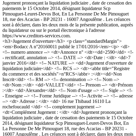
Jugement prononçant la liquidation judiciaire , date de cessation des
paiements le 15 Octobre 2014, désignant liquidateur Scp
Pimouguet-Leuret-Devos Bot, En La Personne De Me Pimouguet
18, rue des Acacias - BP 20231 - 16007 Angoulême . Les créances
sont à déclarer, dans les deux mois de la présente publication, auprès
du liquidateur ou sur le portail électronique à l'adresse
https://www.creditors-services.com.
<h3>Jugement d'ouverture</h3> <p class="standardMargin">
<em>Bodacc A n°20160011 publié le 17/01/2016</em></p> <dl>
<!-- numero annonce --> <dt>Annonce n° </dt><dd>2590</dd> <!-
- rectificatif, annulation --> <!-- DATE --> <dt>Date : </dt> <dd>7
janvier 2016</dd> <!-- NATURE --> <dd>Jugement d'ouverture de
liquidation judiciaire</dd> <!-- RCS --> <dt><abbr title="Registre
du commerce et des sociétés">n°RCS</abbr> :</dt><dd>Non
Inscrit</dd> <!-- RM --> <!-- denomination --> <!-- Nom -->
<dt>Nom :</dt> <dd>VALLET</dd> <!-- Prenom --> <dt>Prénom
:</dt> <dd>Alexandre</dd> <!-- Nom d'usage --> <!-- Sigle --> <!-
- Enseigne --> <!-- Forme Juridique --> <!-- Activite --> <!-- adresse
--> <dt> Adresse : </dt> <dd> 16 rue Thibaud 16110 La
rochefoucauld </dd> <!-- complement jugement -->
<dt>Complément Jugement : </dt> <dd>Jugement prononçant la
liquidation judiciaire , date de cessation des paiements le 15 Octobre
2014, désignant liquidateur Scp Pimouguet-Leuret-Devos Bot, En
La Personne De Me Pimouguet 18, rue des Acacias - BP 20231 -
16007 Angoulême . Les créances sont à déclarer, dans les deux mois