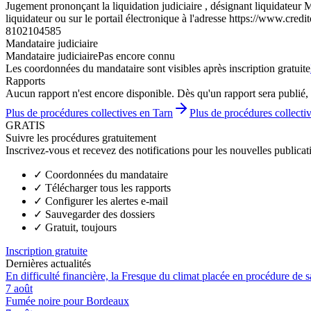
Jugement prononçant la liquidation judiciaire , désignant liquidateur
liquidateur ou sur le portail électronique à l'adresse https://www.credi
8102104585
Mandataire judiciaire
Mandataire judiciaire
Pas encore connu
Les coordonnées du mandataire sont visibles après inscription gratuite
Rapports
Aucun rapport n'est encore disponible. Dès qu'un rapport sera publié, 
Plus de procédures collectives en Tarn
Plus de procédures collecti
GRATIS
Suivre les procédures gratuitement
Inscrivez-vous et recevez des notifications pour les nouvelles publicat
✓
Coordonnées du mandataire
✓
Télécharger tous les rapports
✓
Configurer les alertes e-mail
✓
Sauvegarder des dossiers
✓
Gratuit, toujours
Inscription gratuite
Dernières actualités
En difficulté financière, la Fresque du climat placée en procédure de 
7 août
Fumée noire pour Bordeaux