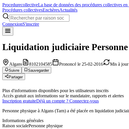
Procedure
collective
La base de données des procédures collectives en
Procédures collectives
Enchères
Actualités
Connexion
S'inscrire
Liquidation judiciaire
Personne
Algans
8102104585
Prononcé le 25-02-2016
Mis à jour
Suivre
Sauvegarder
Partager
Plus d'informations disponibles pour les utilisateurs inscrits
Accès gratuit aux informations sur le mandataire, rapports et alertes
Inscription gratuite
Déjà un compte ? Connectez-vous
Personne physique à Algans (Tarn) a été placée en liquidation judicia
Informations générales
Raison sociale
Personne physique