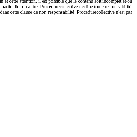
et cette attention, il est possible que le contenu soit incomplet et/ou
e particulier ou autre. Procedurecollective décline toute responsabilité
e dans cette clause de non-responsabilité, Procedurecollective n'est pas