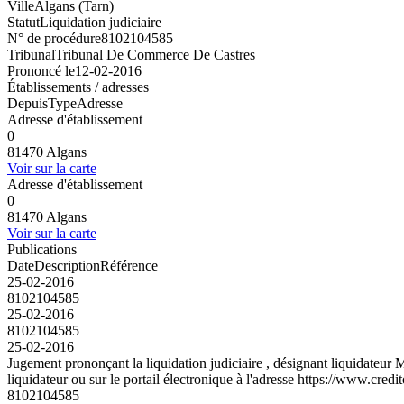
Ville
Algans (Tarn)
Statut
Liquidation judiciaire
N° de procédure
8102104585
Tribunal
Tribunal De Commerce De Castres
Prononcé le
12-02-2016
Établissements / adresses
Depuis
Type
Adresse
Adresse d'établissement
0
81470 Algans
Voir sur la carte
Adresse d'établissement
0
81470 Algans
Voir sur la carte
Publications
Date
Description
Référence
25-02-2016
8102104585
25-02-2016
8102104585
25-02-2016
Jugement prononçant la liquidation judiciaire , désignant liquidateur
liquidateur ou sur le portail électronique à l'adresse https://www.credi
8102104585