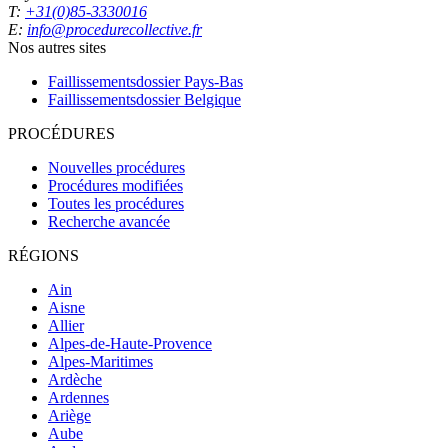
T:
+31(0)85-3330016
E:
info@procedurecollective.fr
Nos autres sites
Faillissementsdossier
Pays-Bas
Faillissementsdossier
Belgique
PROCÉDURES
Nouvelles procédures
Procédures modifiées
Toutes les procédures
Recherche avancée
RÉGIONS
Ain
Aisne
Allier
Alpes-de-Haute-Provence
Alpes-Maritimes
Ardèche
Ardennes
Ariège
Aube