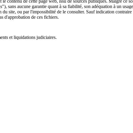
 le contenu de cette page web, issu de sources publiques. Malgré ce soin 
 is"), sans aucune garantie quant à sa fiabilité, son adéquation à un usag
 du site, ou par l'impossibilité de le consulter. Sauf indication contrair
as d'approbation de ces fichiers.
ts et liquidations judiciaires.