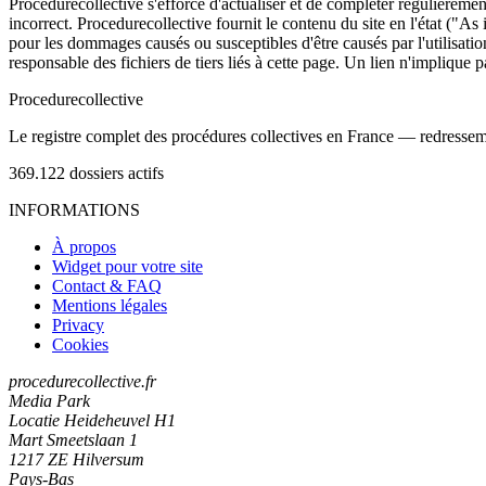
Procedurecollective s'efforce d'actualiser et de compléter régulièrement
incorrect. Procedurecollective fournit le contenu du site en l'état ("As
pour les dommages causés ou susceptibles d'être causés par l'utilisation
responsable des fichiers de tiers liés à cette page. Un lien n'implique p
Procedure
collective
Le registre complet des procédures collectives en France — redressemen
369.122
dossiers actifs
INFORMATIONS
À propos
Widget pour votre site
Contact & FAQ
Mentions légales
Privacy
Cookies
procedurecollective.fr
Media Park
Locatie Heideheuvel H1
Mart Smeetslaan 1
1217 ZE Hilversum
Pays-Bas