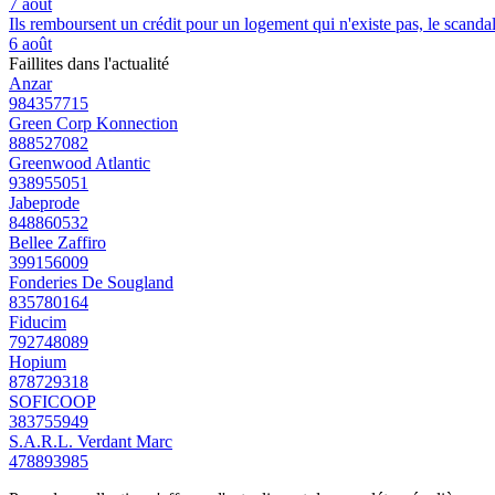
7 août
Ils remboursent un crédit pour un logement qui n'existe pas, le scand
6 août
Faillites dans l'actualité
Anzar
984357715
Green Corp Konnection
888527082
Greenwood Atlantic
938955051
Jabeprode
848860532
Bellee Zaffiro
399156009
Fonderies De Sougland
835780164
Fiducim
792748089
Hopium
878729318
SOFICOOP
383755949
S.A.R.L. Verdant Marc
478893985