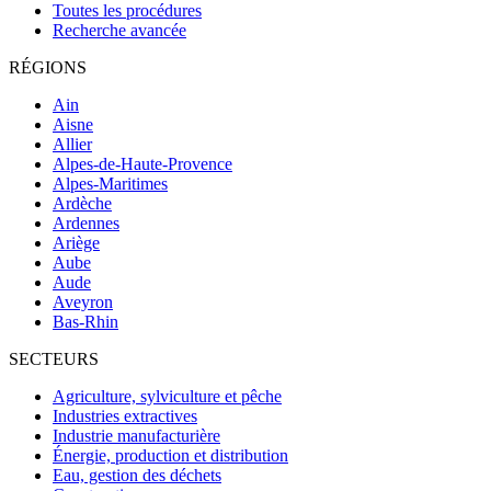
Toutes les procédures
Recherche avancée
RÉGIONS
Ain
Aisne
Allier
Alpes-de-Haute-Provence
Alpes-Maritimes
Ardèche
Ardennes
Ariège
Aube
Aude
Aveyron
Bas-Rhin
SECTEURS
Agriculture, sylviculture et pêche
Industries extractives
Industrie manufacturière
Énergie, production et distribution
Eau, gestion des déchets