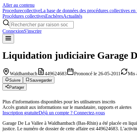
Aller au contenu
Procedure
collective
La base de données des procédures collectives en
Procédures collectives
Enchères
Actualités
Connexion
S'inscrire
Liquidation judiciaire
Garage D
Waldhambach
449624683
Prononcé le 26-05-2011
Mis 
Suivre
Sauvegarder
Partager
Plus d'informations disponibles pour les utilisateurs inscrits
Accès gratuit aux informations sur le mandataire, rapports et alertes
Inscription gratuite
Déjà un compte ? Connectez-vous
Garage De La Vallee à Waldhambach (Bas-Rhin) a été placée en li
justice. Le numéro de dossier de cette affaire est 449624683. L'activi