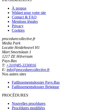
À propos
Widget pour votre site
Contact & FAQ
Mentions légales
Privacy
Cookies
procedurecollective.fr
Media Park
Locatie Heideheuvel H1
Mart Smeetslaan 1
1217 ZE Hilversum
Pays-Bas
T:
+31(0)85-3330016
E:
info@procedurecollective.fr
Nos autres sites
Faillissementsdossier
Pays-Bas
Faillissementsdossier
Belgique
PROCÉDURES
Nouvelles procédures
Procédures modifiées