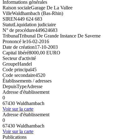
Informations générales
Raison sociale
Garage De La Vallee
Ville
Waldhambach (Bas-Rhin)
SIREN
449 624 683
Statut
Liquidation judiciaire
N° de procédure
449624683
Tribunal
Tribunal De Grande Instance De Saverne
Prononcé le
16-02-2016
Date de création
17-10-2003
Capital libéré
8000,00 EURO
Secteur d'activité
Groupe
Handel
Code principal
45
Code secondaire
4520
Établissements / adresses
Depuis
Type
Adresse
Adresse d'établissement
0
67430 Waldhambach
Voir sur la carte
Adresse d'établissement
0
67430 Waldhambach
Voir sur la carte
Publications