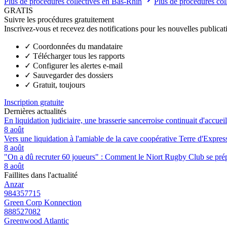
Plus de procédures collectives en Bas-Rhin
Plus de procédures co
GRATIS
Suivre les procédures gratuitement
Inscrivez-vous et recevez des notifications pour les nouvelles publicat
✓
Coordonnées du mandataire
✓
Télécharger tous les rapports
✓
Configurer les alertes e-mail
✓
Sauvegarder des dossiers
✓
Gratuit, toujours
Inscription gratuite
Dernières actualités
En liquidation judiciaire, une brasserie sancerroise continuait d'accueill
8 août
Vers une liquidation à l'amiable de la cave coopérative Terre d'Expre
8 août
"On a dû recruter 60 joueurs" : Comment le Niort Rugby Club se prépar
8 août
Faillites dans l'actualité
Anzar
984357715
Green Corp Konnection
888527082
Greenwood Atlantic