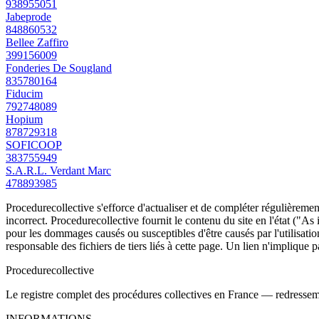
938955051
Jabeprode
848860532
Bellee Zaffiro
399156009
Fonderies De Sougland
835780164
Fiducim
792748089
Hopium
878729318
SOFICOOP
383755949
S.A.R.L. Verdant Marc
478893985
Procedurecollective s'efforce d'actualiser et de compléter régulièrement
incorrect. Procedurecollective fournit le contenu du site en l'état ("As
pour les dommages causés ou susceptibles d'être causés par l'utilisation
responsable des fichiers de tiers liés à cette page. Un lien n'implique p
Procedure
collective
Le registre complet des procédures collectives en France — redressemen
INFORMATIONS