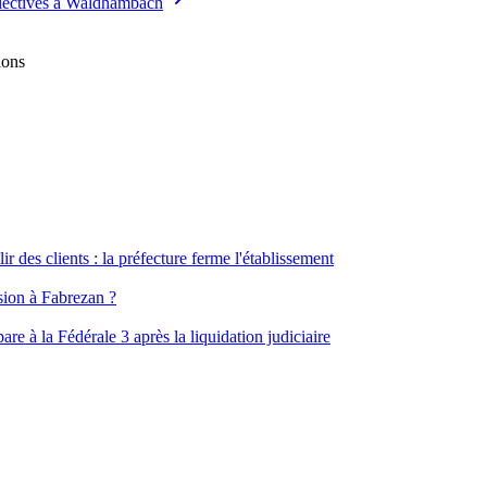
llectives à Waldhambach
ions
ir des clients : la préfecture ferme l'établissement
ssion à Fabrezan ?
e à la Fédérale 3 après la liquidation judiciaire