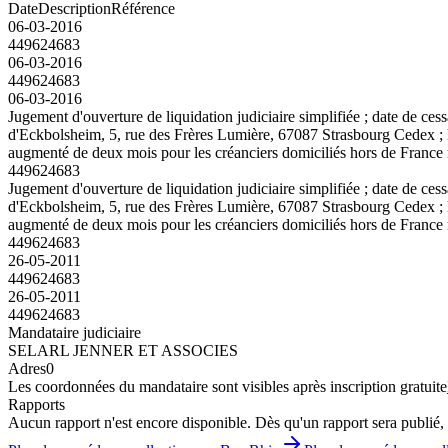
Date
Description
Référence
06-03-2016
449624683
06-03-2016
449624683
06-03-2016
Jugement d'ouverture de liquidation judiciaire simplifiée ; date d
d'Eckbolsheim, 5, rue des Frères Lumière, 67087 Strasbourg Cedex ; le
augmenté de deux mois pour les créanciers domiciliés hors de France 
449624683
Jugement d'ouverture de liquidation judiciaire simplifiée ; date d
d'Eckbolsheim, 5, rue des Frères Lumière, 67087 Strasbourg Cedex ; le
augmenté de deux mois pour les créanciers domiciliés hors de France 
449624683
26-05-2011
449624683
26-05-2011
449624683
Mandataire judiciaire
SELARL JENNER ET ASSOCIES
Adres
0
Les coordonnées du mandataire sont visibles après inscription gratuite
Rapports
Aucun rapport n'est encore disponible. Dès qu'un rapport sera publié, 