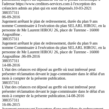
l'adresse https://www.creditors-services.com à l'exception des
créanciers admis au plan qui en sont dispensés.
10-03-2021
388357311
06-09-2016
Jugement arrêtant le plan de redressement, durée du plan 9 ans
nomme Commissaire à l'exécution du plan SELARL HIROU, en la
personne de Me Laurent HIROU 26, place de Turenne - 16000
Angoulême .
388357311
Jugement arrêtant le plan de redressement, durée du plan 9 ans
nomme Commissaire à l'exécution du plan SELARL HIROU, en la
personne de Me Laurent HIROU 26, place de Turenne - 16000
Angoulême .
06-09-2016
388357311
14-08-2016
L'état des créances est déposé au greffe où tout intéressé peut
présenter réclamation devant le juge-commissaire dans le délai d'un
mois à compter de la présente publication.
388357311
L'état des créances est déposé au greffe où tout intéressé peut
présenter réclamation devant le juge-commissaire dans le délai d'un
mois à compter de la présente publication.
14-08-2016
388357311
16-06-2015
Jugement prononçant l'ouverture d'une procédure de redressement