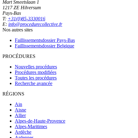
Mart Smeetslaan 1
1217 ZE Hilversum
Pays-Bas
T:
+31(0)85-3330016
E:
info@procedurecollective.fr
Nos autres sites
Faillissementsdossier
Pays-Bas
Faillissementsdossier
Belgique
PROCÉDURES
Nouvelles procédures
Procédures modifiées
Toutes les procédures
Recherche avancée
RÉGIONS
Ain
Aisne
Allier
Alpes-de-Haute-Provence
Alpes-Maritimes
Ardèche
Ardennes