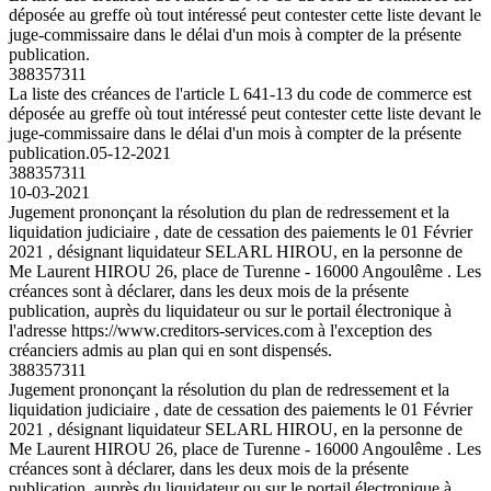
déposée au greffe où tout intéressé peut contester cette liste devant le
juge-commissaire dans le délai d'un mois à compter de la présente
publication.
388357311
La liste des créances de l'article L 641-13 du code de commerce est
déposée au greffe où tout intéressé peut contester cette liste devant le
juge-commissaire dans le délai d'un mois à compter de la présente
publication.
05-12-2021
388357311
10-03-2021
Jugement prononçant la résolution du plan de redressement et la
liquidation judiciaire , date de cessation des paiements le 01 Février
2021 , désignant liquidateur SELARL HIROU, en la personne de
Me Laurent HIROU 26, place de Turenne - 16000 Angoulême . Les
créances sont à déclarer, dans les deux mois de la présente
publication, auprès du liquidateur ou sur le portail électronique à
l'adresse https://www.creditors-services.com à l'exception des
créanciers admis au plan qui en sont dispensés.
388357311
Jugement prononçant la résolution du plan de redressement et la
liquidation judiciaire , date de cessation des paiements le 01 Février
2021 , désignant liquidateur SELARL HIROU, en la personne de
Me Laurent HIROU 26, place de Turenne - 16000 Angoulême . Les
créances sont à déclarer, dans les deux mois de la présente
publication, auprès du liquidateur ou sur le portail électronique à