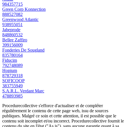
984357715
Green Corp Konnection
888527082
Greenwood Atlantic
938955051
Jabeprode
848860532
Bellee Zaffiro
399156009
Fonderies De Sougland
835780164
Fiducim
792748089
Hopium
878729318
SOFICOOP
383755949
S.A.R.L. Verdant Marc
478893985
Procedurecollective s'efforce d'actualiser et de compléter
régulièrement le contenu de cette page web, issu de sources
publiques. Malgré ce soin et cette attention, il est possible que le
contenu soit incomplet et/ou incorrect. Procedurecollective fournit le
contenu du site en l'état ("As is"), sans aucune garantie quant à sa