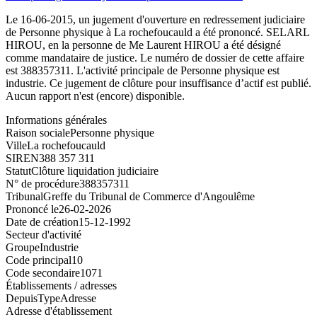
Le 16-06-2015, un jugement d'ouverture en redressement judiciaire
de Personne physique à La rochefoucauld a été prononcé. SELARL
HIROU, en la personne de Me Laurent HIROU a été désigné
comme mandataire de justice. Le numéro de dossier de cette affaire
est 388357311. L'activité principale de Personne physique est
industrie. Ce jugement de clôture pour insuffisance d’actif est publié.
Aucun rapport n'est (encore) disponible.
Informations générales
Raison sociale
Personne physique
Ville
La rochefoucauld
SIREN
388 357 311
Statut
Clôture liquidation judiciaire
N° de procédure
388357311
Tribunal
Greffe du Tribunal de Commerce d'Angoulême
Prononcé le
26-02-2026
Date de création
15-12-1992
Secteur d'activité
Groupe
Industrie
Code principal
10
Code secondaire
1071
Établissements / adresses
Depuis
Type
Adresse
Adresse d'établissement