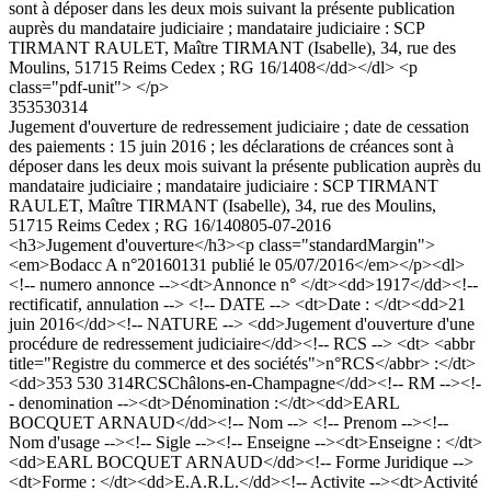
sont à déposer dans les deux mois suivant la présente publication
auprès du mandataire judiciaire ; mandataire judiciaire : SCP
TIRMANT RAULET, Maître TIRMANT (Isabelle), 34, rue des
Moulins, 51715 Reims Cedex ; RG 16/1408</dd></dl> <p
class="pdf-unit"> </p>
353530314
Jugement d'ouverture de redressement judiciaire ; date de cessation
des paiements : 15 juin 2016 ; les déclarations de créances sont à
déposer dans les deux mois suivant la présente publication auprès du
mandataire judiciaire ; mandataire judiciaire : SCP TIRMANT
RAULET, Maître TIRMANT (Isabelle), 34, rue des Moulins,
51715 Reims Cedex ; RG 16/1408
05-07-2016
<h3>Jugement d'ouverture</h3><p class="standardMargin">
<em>Bodacc A n°20160131 publié le 05/07/2016</em></p><dl>
<!-- numero annonce --><dt>Annonce n° </dt><dd>1917</dd><!--
rectificatif, annulation --> <!-- DATE --> <dt>Date : </dt><dd>21
juin 2016</dd><!-- NATURE --> <dd>Jugement d'ouverture d'une
procédure de redressement judiciaire</dd><!-- RCS --> <dt> <abbr
title="Registre du commerce et des sociétés">n°RCS</abbr> :</dt>
<dd>353 530 314RCSChâlons-en-Champagne</dd><!-- RM --><!-
- denomination --><dt>Dénomination :</dt><dd>EARL
BOCQUET ARNAUD</dd><!-- Nom --> <!-- Prenom --><!--
Nom d'usage --><!-- Sigle --><!-- Enseigne --><dt>Enseigne : </dt>
<dd>EARL BOCQUET ARNAUD</dd><!-- Forme Juridique -->
<dt>Forme : </dt><dd>E.A.R.L.</dd><!-- Activite --><dt>Activité