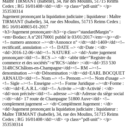
Maître TIRMANT (Isabelle), 34, rue des Moulins, 51715 Reims
Cedex ; RG 16/01408</dd></dl> <p class="pdf-unit"> </p>
353530314
Jugement prononçant la liquidation judiciaire ; liquidateur : Maître
TIRMANT (Isabelle), 34, rue des Moulins, 51715 Reims Cedex ;
RG 16/01408
03-01-2017
<h3>Jugement prononçant</h3><p class="standardMargin">
<em>Bodacc A n°20170001 publié le 03/01/2017</em></p><dl>
<!-- numero annonce --><dt>Annonce n° </dt><dd>1469</dd><!--
rectificatif, annulation --> <!-- DATE --> <dt>Date : </dt>
<dd>2016-12-06</dd><!-- NATURE --> <dd>Autre jugement
prononçant</dd><!-- RCS --> <dt> <abbr title="Registre du
commerce et des sociétés">n°RCS</abbr> :</dt><dd>353 530
314RCSChâlons-en-Champagne</dd><!-- RM --><!--
denomination --><dt>Dénomination :</dt><dd>EARL BOCQUET
ARNAUD</dd><!-- Nom --> <!-- Prenom --><!-- Nom d'usage -->
<!-- Sigle --><!-- Enseigne --><!-- Forme Juridique --><dt>Forme :
</dt><dd>E.A.R.L.</dd><!-- Activite --><dt>Activité : </dt>
<dd>non précisée</dd><!-- adresse --><dt>Adresse du siège social
:</dt><dd> 17 route de Champagne 51800 Auve</dd> <!--
complement jugement --> <dt>Complément Jugement : </dt>
<dd>Jugement prononçant la liquidation judiciaire ; liquidateur :
Maître TIRMANT (Isabelle), 34, rue des Moulins, 51715 Reims
Cedex ; RG 16/01408</dd></dl> <p class="pdf-unit"> </p>
353530314