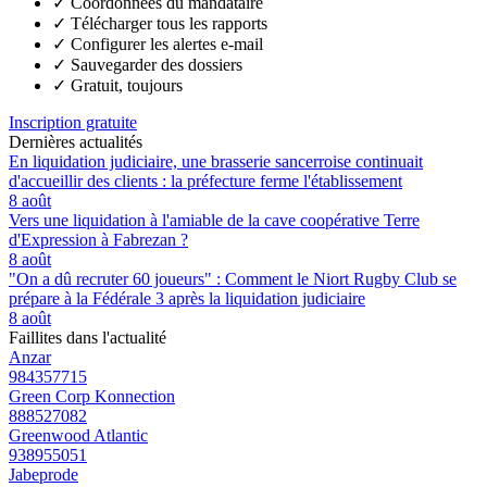
✓
Coordonnées du mandataire
✓
Télécharger tous les rapports
✓
Configurer les alertes e-mail
✓
Sauvegarder des dossiers
✓
Gratuit, toujours
Inscription gratuite
Dernières actualités
En liquidation judiciaire, une brasserie sancerroise continuait
d'accueillir des clients : la préfecture ferme l'établissement
8 août
Vers une liquidation à l'amiable de la cave coopérative Terre
d'Expression à Fabrezan ?
8 août
"On a dû recruter 60 joueurs" : Comment le Niort Rugby Club se
prépare à la Fédérale 3 après la liquidation judiciaire
8 août
Faillites dans l'actualité
Anzar
984357715
Green Corp Konnection
888527082
Greenwood Atlantic
938955051
Jabeprode