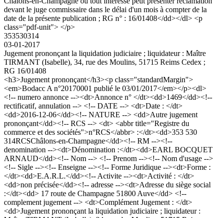
Châlons-en-Champagne où tout intéressé peut présenter réclamation
devant le juge commissaire dans le délai d'un mois à compter de la
date de la présente publication ; RG n° : 16/01408</dd></dl> <p
class="pdf-unit"> </p>
353530314
03-01-2017
Jugement prononçant la liquidation judiciaire ; liquidateur : Maître
TIRMANT (Isabelle), 34, rue des Moulins, 51715 Reims Cedex ;
RG 16/01408
<h3>Jugement prononçant</h3><p class="standardMargin">
<em>Bodacc A n°20170001 publié le 03/01/2017</em></p><dl>
<!-- numero annonce --><dt>Annonce n° </dt><dd>1469</dd><!--
rectificatif, annulation --> <!-- DATE --> <dt>Date : </dt>
<dd>2016-12-06</dd><!-- NATURE --> <dd>Autre jugement
prononçant</dd><!-- RCS --> <dt> <abbr title="Registre du
commerce et des sociétés">n°RCS</abbr> :</dt><dd>353 530
314RCSChâlons-en-Champagne</dd><!-- RM --><!--
denomination --><dt>Dénomination :</dt><dd>EARL BOCQUET
ARNAUD</dd><!-- Nom --> <!-- Prenom --><!-- Nom d'usage -->
<!-- Sigle --><!-- Enseigne --><!-- Forme Juridique --><dt>Forme :
</dt><dd>E.A.R.L.</dd><!-- Activite --><dt>Activité : </dt>
<dd>non précisée</dd><!-- adresse --><dt>Adresse du siège social
:</dt><dd> 17 route de Champagne 51800 Auve</dd> <!--
complement jugement --> <dt>Complément Jugement : </dt>
<dd>Jugement prononçant la liquidation judiciaire ; liquidateur :