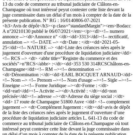
13 du code de commerce au tribunal judiciaire de Clâlons-en-
Champagne où tout intéressé peyut contester cette liste devant la
juge commissaire dans un délai d’un mois à compter de la date de la
présente publication. N° RG : 16/01408
06-07-2021
<h3>Avis de dépôt</h3><p class="standardMargin"><em>Bodacc
A n°20210130 publié le 06/07/2021</em></p><dl><!-- numero
annonce --><dt>Annonce n° </dt><dd>3313</dd><!-- rectificatif,
annulation --> <!-- DATE --> <dt>Date : </dt><dd>2021-05-
25</dd><!-- NATURE --> <dd>Liste des créances nées après le
jugement d'ouverture d'une procédure de liquidation judiciaire</dd>
<!-- RCS --> <dt> <abbr title="Registre du commerce et des
sociétés">n°RCS</abbr> :</dt><dd>353 530 314RCSChâlons-en-
Champagne</dd><!-- RM --><!-- denomination -->
<dt>Dénomination :</dt><dd>EARL BOCQUET ARNAUD</dd>
<!-- Nom --> <!-- Prenom --><!-- Nom d'usage --><!-- Sigle --><!--
Enseigne --><!-- Forme Juridique --><dt>Forme : </dt>
<dd>earl</dd><!-- Activite --><dt>Activité : </dt><dd>non
précisée</dd><!-- adresse --><dt>Adresse du siège social :</dt>
<dd> 17 route de Champagne 51800 Auve </dd> <!-- complement
jugement --> <dt>Complément Jugement : </dt><dd>avis de dépôt
de la liste des créances nées après le jugement d’ouverture d’une
procédure de liquidation judiciaire articles L. 641-13 du code de
commerce au tribunal judiciaire de Clâlons-en-Champagne où tout
intéressé peyut contester cette liste devant la juge commissaire dans
un délai d’un mois à compter de la date de la présente publication.