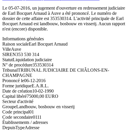
Le 05-07-2016, un jugement d'ouverture en redressement judiciaire
de Earl Bocquet Arnaud à Auve a été prononcé. Le numéro de
dossier de cette affaire est 353530314. L'activité principale de Earl
Bocquet Arnaud est landbouw, bosbouw en visserij. Aucun rapport
n'est (encore) disponible.
Informations générales
Raison sociale
Earl Bocquet Arnaud
Ville
Auve
SIREN
353 530 314
Statut
Liquidation judiciaire
N° de procédure
353530314
Tribunal
TRIBUNAL JUDICIAIRE DE CHÂLONS-EN-
CHAMPAGNE
Prononcé le
06-12-2016
Forme juridique
E.A.R.L.
Date de création
10-02-1990
Capital libéré
75000,00 EURO
Secteur d'activité
Groupe
Landbouw, bosbouw en visserij
Code principal
01
Code secondaire
0111
Établissements / adresses
Depuis
Type
Adresse