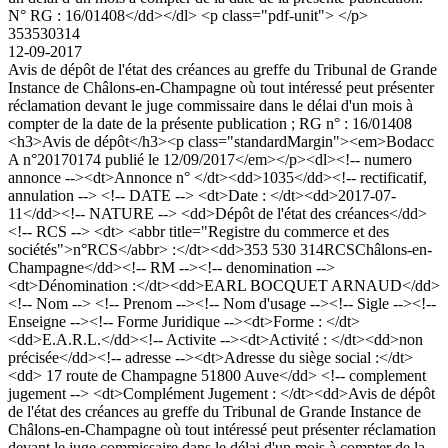
N° RG : 16/01408</dd></dl> <p class="pdf-unit"> </p>
353530314
12-09-2017
Avis de dépôt de l'état des créances au greffe du Tribunal de Grande
Instance de Châlons-en-Champagne où tout intéressé peut présenter
réclamation devant le juge commissaire dans le délai d'un mois à
compter de la date de la présente publication ; RG n° : 16/01408
<h3>Avis de dépôt</h3><p class="standardMargin"><em>Bodacc
A n°20170174 publié le 12/09/2017</em></p><dl><!-- numero
annonce --><dt>Annonce n° </dt><dd>1035</dd><!-- rectificatif,
annulation --> <!-- DATE --> <dt>Date : </dt><dd>2017-07-
11</dd><!-- NATURE --> <dd>Dépôt de l'état des créances</dd>
<!-- RCS --> <dt> <abbr title="Registre du commerce et des
sociétés">n°RCS</abbr> :</dt><dd>353 530 314RCSChâlons-en-
Champagne</dd><!-- RM --><!-- denomination -->
<dt>Dénomination :</dt><dd>EARL BOCQUET ARNAUD</dd>
<!-- Nom --> <!-- Prenom --><!-- Nom d'usage --><!-- Sigle --><!--
Enseigne --><!-- Forme Juridique --><dt>Forme : </dt>
<dd>E.A.R.L.</dd><!-- Activite --><dt>Activité : </dt><dd>non
précisée</dd><!-- adresse --><dt>Adresse du siège social :</dt>
<dd> 17 route de Champagne 51800 Auve</dd> <!-- complement
jugement --> <dt>Complément Jugement : </dt><dd>Avis de dépôt
de l'état des créances au greffe du Tribunal de Grande Instance de
Châlons-en-Champagne où tout intéressé peut présenter réclamation
devant le juge commissaire dans le délai d'un mois à compter de la