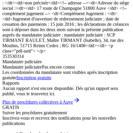
: </dt><dd>non précisée</dd><!-- adresse --><dt>Adresse du siège
social :</dt><dd> 17 route de Champagne 51800 Auve </dd> <!--
complement jugement --> <dt>Complément Jugement : </dt>
<dd>Jugement d'ouverture de redressement judiciaire ; date de
cessation des paiements : 15 juin 2016 ; les déclarations de créances
sont à déposer dans les deux mois suivant la présente publication
auprès du mandataire judiciaire ; mandataire judiciaire : SCP
TIRMANT RAULET, Maître TIRMANT (Isabelle), 34, rue des
Moulins, 51715 Reims Cedex ; RG 16/1408</dd></dl> <p
class="pdf-unit"> </p>
353530314
Mandataire judiciaire
Mandataire judiciaire
Pas encore connu
Les coordonnées du mandataire sont visibles après inscription
gratuite
Inscription gratuite
Rapports
Aucun rapport n'est encore disponible. Dès qu'un rapport sera
publié, vous le trouverez ici.
Plus de procédures collectives à Auve
GRATIS
Suivre les procédures gratuitement
Inscrivez-vous et recevez des notifications pour les nouvelles
publications