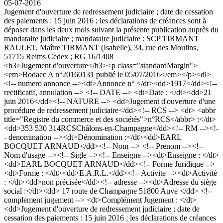
05-07-2016
Jugement d'ouverture de redressement judiciaire ; date de cessation
des paiements : 15 juin 2016 ; les déclarations de créances sont à
déposer dans les deux mois suivant la présente publication auprès du
mandataire judiciaire ; mandataire judiciaire : SCP TIRMANT
RAULET, Maître TIRMANT (Isabelle), 34, rue des Moulins,
51715 Reims Cedex ; RG 16/1408
<h3>Jugement d'ouverture</h3><p class="standardMargin">
<em>Bodacc A n°20160131 publié le 05/07/2016</em></p><dl>
<!-- numero annonce --><dt>Annonce n° </dt><dd>1917</dd><!--
rectificatif, annulation --> <!-- DATE --> <dt>Date : </dt><dd>21
juin 2016</dd><!-- NATURE --> <dd>Jugement d'ouverture d'une
procédure de redressement judiciaire</dd><!-- RCS --> <dt> <abbr
title="Registre du commerce et des sociétés">n°RCS</abbr> :</dt>
<dd>353 530 314RCSChâlons-en-Champagne</dd><!-- RM --><!-
- denomination --><dt>Dénomination :</dt><dd>EARL
BOCQUET ARNAUD</dd><!-- Nom --> <!-- Prenom --><!--
Nom d'usage --><!-- Sigle --><!-- Enseigne --><dt>Enseigne : </dt>
<dd>EARL BOCQUET ARNAUD</dd><!-- Forme Juridique -->
<dt>Forme : </dt><dd>E.A.R.L.</dd><!-- Activite --><dt>Activité
: </dt><dd>non précisée</dd><!-- adresse --><dt>Adresse du siège
social :</dt><dd> 17 route de Champagne 51800 Auve </dd> <!--
complement jugement --> <dt>Complément Jugement : </dt>
<dd>Jugement d'ouverture de redressement judiciaire ; date de
cessation des paiements : 15 juin 2016 ; les déclarations de créances