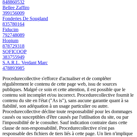
848860532
Bellee Zaffiro
399156009
Fonderies De Sougland
835780164
Fiducim
792748089
Hopium
878729318
SOFICOOP
383755949
S.A.R.L. Verdant Marc
478893985
Procedurecollective s'efforce d'actualiser et de compléter
régulièrement le contenu de cette page web, issu de sources
publiques. Malgré ce soin et cette attention, il est possible que le
contenu soit incomplet et/ou incorrect. Procedurecollective fournit le
contenu du site en l'état ("As is"), sans aucune garantie quant à sa
fiabilité, son adéquation à un usage particulier ou autre.
Procedurecollective décline toute responsabilité pour les dommages
causés ou susceptibles d'être causés par l'utilisation du site, ou par
l'impossibilité de le consulter. Sauf indication contraire dans cette
clause de non-responsabilité, Procedurecollective n'est pas
responsable des fichiers de tiers liés à cette page. Un lien n'implique