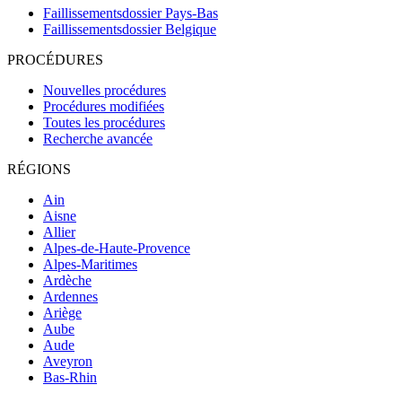
Faillissementsdossier
Pays-Bas
Faillissementsdossier
Belgique
PROCÉDURES
Nouvelles procédures
Procédures modifiées
Toutes les procédures
Recherche avancée
RÉGIONS
Ain
Aisne
Allier
Alpes-de-Haute-Provence
Alpes-Maritimes
Ardèche
Ardennes
Ariège
Aube
Aude
Aveyron
Bas-Rhin