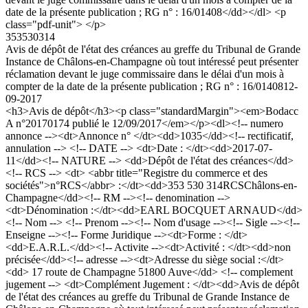
date de la présente publication ; RG n° : 16/01408</dd></dl> <p
class="pdf-unit"> </p>
353530314
Avis de dépôt de l'état des créances au greffe du Tribunal de Grande
Instance de Châlons-en-Champagne où tout intéressé peut présenter
réclamation devant le juge commissaire dans le délai d'un mois à
compter de la date de la présente publication ; RG n° : 16/01408
12-
09-2017
<h3>Avis de dépôt</h3><p class="standardMargin"><em>Bodacc
A n°20170174 publié le 12/09/2017</em></p><dl><!-- numero
annonce --><dt>Annonce n° </dt><dd>1035</dd><!-- rectificatif,
annulation --> <!-- DATE --> <dt>Date : </dt><dd>2017-07-
11</dd><!-- NATURE --> <dd>Dépôt de l'état des créances</dd>
<!-- RCS --> <dt> <abbr title="Registre du commerce et des
sociétés">n°RCS</abbr> :</dt><dd>353 530 314RCSChâlons-en-
Champagne</dd><!-- RM --><!-- denomination -->
<dt>Dénomination :</dt><dd>EARL BOCQUET ARNAUD</dd>
<!-- Nom --> <!-- Prenom --><!-- Nom d'usage --><!-- Sigle --><!--
Enseigne --><!-- Forme Juridique --><dt>Forme : </dt>
<dd>E.A.R.L.</dd><!-- Activite --><dt>Activité : </dt><dd>non
précisée</dd><!-- adresse --><dt>Adresse du siège social :</dt>
<dd> 17 route de Champagne 51800 Auve</dd> <!-- complement
jugement --> <dt>Complément Jugement : </dt><dd>Avis de dépôt
de l'état des créances au greffe du Tribunal de Grande Instance de