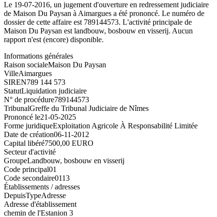
Le 19-07-2016, un jugement d'ouverture en redressement judiciaire
de Maison Du Paysan à Aimargues a été prononcé. Le numéro de
dossier de cette affaire est 789144573. L'activité principale de
Maison Du Paysan est landbouw, bosbouw en visserij. Aucun
rapport n'est (encore) disponible.
Informations générales
Raison sociale
Maison Du Paysan
Ville
Aimargues
SIREN
789 144 573
Statut
Liquidation judiciaire
N° de procédure
789144573
Tribunal
Greffe du Tribunal Judiciaire de Nîmes
Prononcé le
21-05-2025
Forme juridique
Exploitation Agricole À Responsabilité Limitée
Date de création
06-11-2012
Capital libéré
7500,00 EURO
Secteur d'activité
Groupe
Landbouw, bosbouw en visserij
Code principal
01
Code secondaire
0113
Établissements / adresses
Depuis
Type
Adresse
Adresse d'établissement
chemin de l'Estanion 3