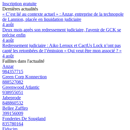
Inscription gratuite
Dernières actualités
« C’est lié au contexte actuel » : Anzar, entreprise de la technopole
de Lannion, placée en liquidation judiciaire
4 août
Deux mois après son redressement judiciaire, l'avenir de GCK se
précise enfin
4 août
Redressement judiciaire : Aiko Leroux et CactUs Lock n’ont pas
capté les retombées de l’émission « Qui veut être mon associé ? »
4 août
Faillites dans l'actualité
Anzar
984357715
Green Corp Konnection
888527082
Greenwood Atlantic
938955051
Jabeprode
848860532
Bellee Zaffiro
399156009
Fonderies De Sougland
835780164
Fiducim