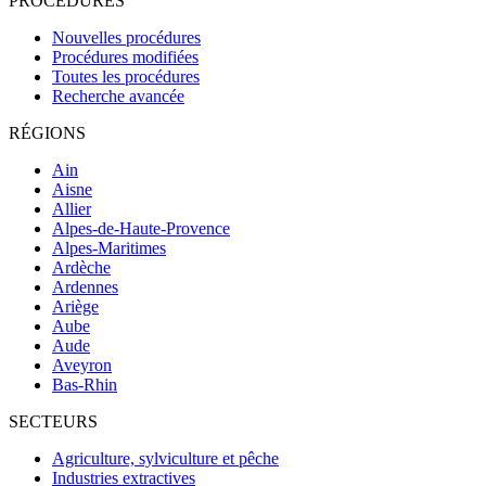
PROCÉDURES
Nouvelles procédures
Procédures modifiées
Toutes les procédures
Recherche avancée
RÉGIONS
Ain
Aisne
Allier
Alpes-de-Haute-Provence
Alpes-Maritimes
Ardèche
Ardennes
Ariège
Aube
Aude
Aveyron
Bas-Rhin
SECTEURS
Agriculture, sylviculture et pêche
Industries extractives