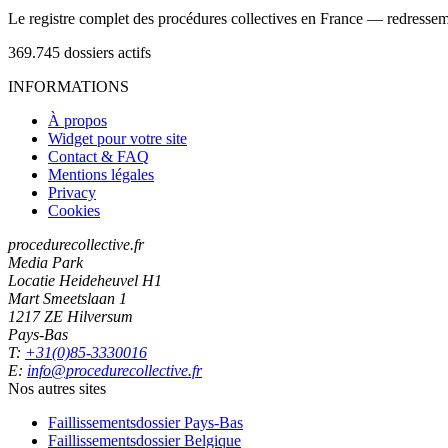
Le registre complet des procédures collectives en France — redressemen
369.745
dossiers actifs
INFORMATIONS
À propos
Widget pour votre site
Contact & FAQ
Mentions légales
Privacy
Cookies
procedurecollective.fr
Media Park
Locatie Heideheuvel H1
Mart Smeetslaan 1
1217 ZE Hilversum
Pays-Bas
T:
+31(0)85-3330016
E:
info@procedurecollective.fr
Nos autres sites
Faillissementsdossier
Pays-Bas
Faillissementsdossier
Belgique