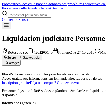
Procedure
collective
La base de données des procédures collectives en
Procédures collectives
Enchères
Actualités
Connexion
S'inscrire
Liquidation judiciaire
Personne
Boësse-le-sec
7202205140
Prononcé le 27-10-2016
Mis
Suivre
Sauvegarder
Partager
Plus d'informations disponibles pour les utilisateurs inscrits
Accès gratuit aux informations sur le mandataire, rapports et alertes
Inscription gratuite
Déjà un compte ? Connectez-vous
Personne physique à Boësse-le-sec (Sarthe) a été placée en liquidati
disponible.
Informations générales