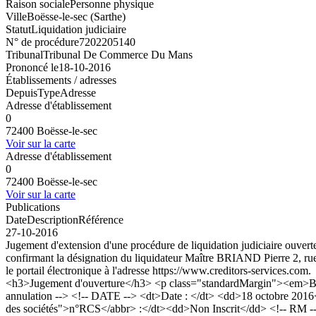
Raison sociale
Personne physique
Ville
Boësse-le-sec (Sarthe)
Statut
Liquidation judiciaire
N° de procédure
7202205140
Tribunal
Tribunal De Commerce Du Mans
Prononcé le
18-10-2016
Établissements / adresses
Depuis
Type
Adresse
Adresse d'établissement
0
72400 Boësse-le-sec
Voir sur la carte
Adresse d'établissement
0
72400 Boësse-le-sec
Voir sur la carte
Publications
Date
Description
Référence
27-10-2016
Jugement d'extension d'une procédure de liquidation judiciaire ouverte
confirmant la désignation du liquidateur Maître BRIAND Pierre 2, rue 
le portail électronique à l'adresse https://www.creditors-services.com.
<h3>Jugement d'ouverture</h3> <p class="standardMargin"><em>Bod
annulation --> <!-- DATE --> <dt>Date : </dt> <dd>18 octobre 2016
des sociétés">n°RCS</abbr> :</dt><dd>Non Inscrit</dd> <!-- RM 