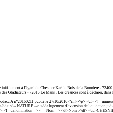
 initialement à l'égard de Chesnier Karl le Bois de la Bonnière - 72400
des Gladiateurs - 72015 Le Mans . Les créances sont à déclarer, dans le
acc A n°20160211 publié le 27/10/2016</em></p> <dl> <!-- numero a
</dd> <!-- NATURE --> <dd>Jugement d'extension de liquidation judic
--> <!-- denomination --> <!-- Nom --> <dt>Nom :</dt> <dd>CHESNI