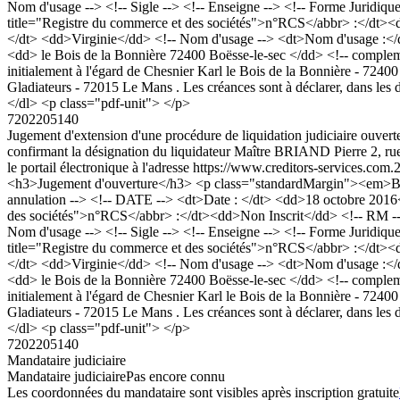
Nom d'usage --> <!-- Sigle --> <!-- Enseigne --> <!-- Forme Juridiqu
title="Registre du commerce et des sociétés">n°RCS</abbr> :</dt>
</dt> <dd>Virginie</dd> <!-- Nom d'usage --> <dt>Nom d'usage :</dt
<dd> le Bois de la Bonnière 72400 Boësse-le-sec </dd> <!-- complem
initialement à l'égard de Chesnier Karl le Bois de la Bonnière - 7240
Gladiateurs - 72015 Le Mans . Les créances sont à déclarer, dans les d
</dl> <p class="pdf-unit"> </p>
7202205140
Jugement d'extension d'une procédure de liquidation judiciaire ouverte
confirmant la désignation du liquidateur Maître BRIAND Pierre 2, rue 
le portail électronique à l'adresse https://www.creditors-services.com.
<h3>Jugement d'ouverture</h3> <p class="standardMargin"><em>Bod
annulation --> <!-- DATE --> <dt>Date : </dt> <dd>18 octobre 2016
des sociétés">n°RCS</abbr> :</dt><dd>Non Inscrit</dd> <!-- RM 
Nom d'usage --> <!-- Sigle --> <!-- Enseigne --> <!-- Forme Juridiqu
title="Registre du commerce et des sociétés">n°RCS</abbr> :</dt>
</dt> <dd>Virginie</dd> <!-- Nom d'usage --> <dt>Nom d'usage :</dt
<dd> le Bois de la Bonnière 72400 Boësse-le-sec </dd> <!-- complem
initialement à l'égard de Chesnier Karl le Bois de la Bonnière - 7240
Gladiateurs - 72015 Le Mans . Les créances sont à déclarer, dans les d
</dl> <p class="pdf-unit"> </p>
7202205140
Mandataire judiciaire
Mandataire judiciaire
Pas encore connu
Les coordonnées du mandataire sont visibles après inscription gratuite