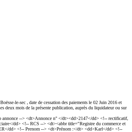
 Boësse-le-sec , date de cessation des paiements le 02 Juin 2016 et
s deux mois de la présente publication, auprès du liquidateur ou sur
nnonce --> <dt>Annonce n° </dt><dd>2147</dd> <!-- rectificatif,
iaire</dd> <!-- RCS --> <dt><abbr title="Registre du commerce et
ER</dd> <!-- Prenom --> <dt>Prénom :</dt> <dd>Karl</dd> <!--