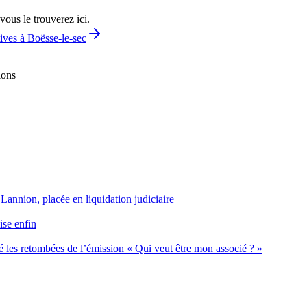
vous le trouverez ici.
ives à Boësse-le-sec
ions
 Lannion, placée en liquidation judiciaire
ise enfin
 les retombées de l’émission « Qui veut être mon associé ? »