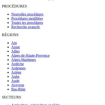
PROCÉDURES
Nouvelles procédures
Procédures modifiées
Toutes les procédures
Recherche avancée
RÉGIONS
Ain
Aisne
Allier
Alpes-de-Haute-Provence
Alpes-Maritimes
Ardèche
Ardennes
Ariège
Aube
Aude
Aveyron
Bas-Rhin
SECTEURS