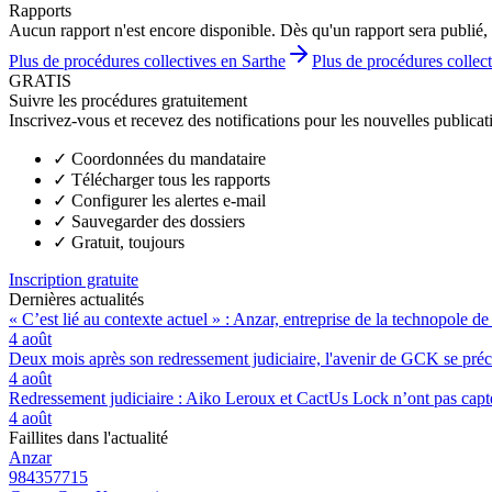
Rapports
Aucun rapport n'est encore disponible. Dès qu'un rapport sera publié, 
Plus de procédures collectives en Sarthe
Plus de procédures collect
GRATIS
Suivre les procédures gratuitement
Inscrivez-vous et recevez des notifications pour les nouvelles publicat
✓
Coordonnées du mandataire
✓
Télécharger tous les rapports
✓
Configurer les alertes e-mail
✓
Sauvegarder des dossiers
✓
Gratuit, toujours
Inscription gratuite
Dernières actualités
« C’est lié au contexte actuel » : Anzar, entreprise de la technopole de
4 août
Deux mois après son redressement judiciaire, l'avenir de GCK se préc
4 août
Redressement judiciaire : Aiko Leroux et CactUs Lock n’ont pas capté
4 août
Faillites dans l'actualité
Anzar
984357715