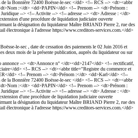
Bois de la Bonnière 72400 Boësse-le-sec </dd> <!-- RCS --> <dt><abbr
-> <dt>Nom :</dt> <dd>PAPIN</dd> <!-- Prenom --> <dt>Prénom :
dique --> <!-- Activite --> <!-- adresse --> <dt> Adresse : </dt>
ension d'une procédure de liquidation judiciaire ouverte
nfirmant la désignation du liquidateur Maître BRIAND Pierre 2, rue des
tail électronique à l'adresse https://www.creditors-services.com.</dd>
 Boësse-le-sec , date de cessation des paiements le 02 Juin 2016 et
s deux mois de la présente publication, auprès du liquidateur ou sur
nnonce --> <dt>Annonce n° </dt><dd>2147</dd> <!-- rectificatif,
iaire</dd> <!-- RCS --> <dt><abbr title="Registre du commerce et
ER</dd> <!-- Prenom --> <dt>Prénom :</dt> <dd>Karl</dd> <!--
Bois de la Bonnière 72400 Boësse-le-sec </dd> <!-- RCS --> <dt><abbr
-> <dt>Nom :</dt> <dd>PAPIN</dd> <!-- Prenom --> <dt>Prénom :
dique --> <!-- Activite --> <!-- adresse --> <dt> Adresse : </dt>
ension d'une procédure de liquidation judiciaire ouverte
nfirmant la désignation du liquidateur Maître BRIAND Pierre 2, rue des
tail électronique à l'adresse https://www.creditors-services.com.</dd>