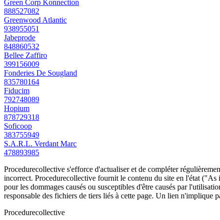
Green Corp Konnection
888527082
Greenwood Atlantic
938955051
Jabeprode
848860532
Bellee Zaffiro
399156009
Fonderies De Sougland
835780164
Fiducim
792748089
Hopium
878729318
Soficoop
383755949
S.A.R.L. Verdant Marc
478893985
Procedurecollective s'efforce d'actualiser et de compléter régulièrement
incorrect. Procedurecollective fournit le contenu du site en l'état ("As
pour les dommages causés ou susceptibles d'être causés par l'utilisation
responsable des fichiers de tiers liés à cette page. Un lien n'implique p
Procedure
collective