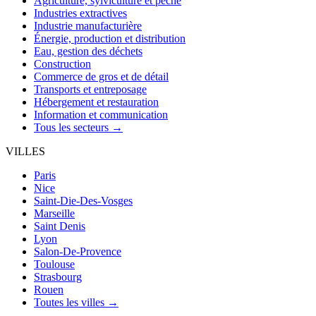
Agriculture, sylviculture et pêche
Industries extractives
Industrie manufacturière
Énergie, production et distribution
Eau, gestion des déchets
Construction
Commerce de gros et de détail
Transports et entreposage
Hébergement et restauration
Information et communication
Tous les secteurs →
VILLES
Paris
Nice
Saint-Die-Des-Vosges
Marseille
Saint Denis
Lyon
Salon-De-Provence
Toulouse
Strasbourg
Rouen
Toutes les villes →