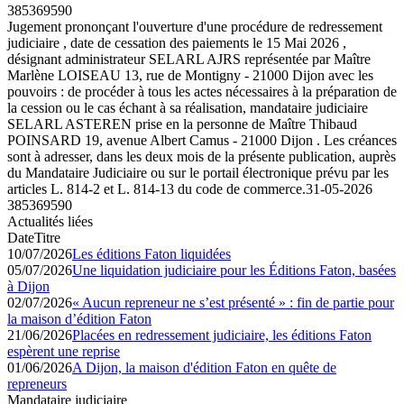
385369590
Jugement prononçant l'ouverture d'une procédure de redressement
judiciaire , date de cessation des paiements le 15 Mai 2026 ,
désignant administrateur SELARL AJRS représentée par Maître
Marlène LOISEAU 13, rue de Montigny - 21000 Dijon avec les
pouvoirs : de procéder à tous les actes nécessaires à la préparation de
la cession ou le cas échant à sa réalisation, mandataire judiciaire
SELARL ASTEREN prise en la personne de Maître Thibaud
POINSARD 19, avenue Albert Camus - 21000 Dijon . Les créances
sont à adresser, dans les deux mois de la présente publication, auprès
du Mandataire Judiciaire ou sur le portail électronique prévu par les
articles L. 814-2 et L. 814-13 du code de commerce.
31-05-2026
385369590
Actualités liées
Date
Titre
10/07/2026
Les éditions Faton liquidées
05/07/2026
Une liquidation judiciaire pour les Éditions Faton, basées
à Dijon
02/07/2026
« Aucun repreneur ne s’est présenté » : fin de partie pour
la maison d’édition Faton
21/06/2026
Placées en redressement judiciaire, les éditions Faton
espèrent une reprise
01/06/2026
A Dijon, la maison d'édition Faton en quête de
repreneurs
Mandataire judiciaire