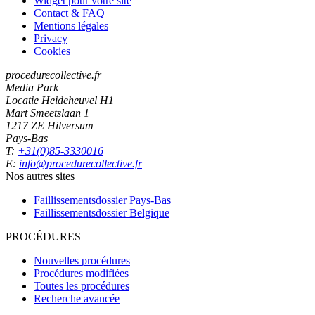
Widget pour votre site
Contact & FAQ
Mentions légales
Privacy
Cookies
procedurecollective.fr
Media Park
Locatie Heideheuvel H1
Mart Smeetslaan 1
1217 ZE Hilversum
Pays-Bas
T:
+31(0)85-3330016
E:
info@procedurecollective.fr
Nos autres sites
Faillissementsdossier
Pays-Bas
Faillissementsdossier
Belgique
PROCÉDURES
Nouvelles procédures
Procédures modifiées
Toutes les procédures
Recherche avancée