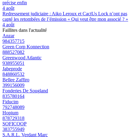
précise enfin
4 août
Redressement judiciaire : Aiko Leroux et CactUs Lock n’ont pas
capté les retombées de l’émission « Qui veut être mon associé ? »
4 août
Faillites dans l'actualité
Anzar
984357715
Green Corp Konnection
888527082
Greenwood Atlantic
938955051
Jabeprode
848860532
Bellee Zaffiro
399156009
Fonderies De Sougland
835780164
Fiducim
792748089
Hopium
878729318
SOFICOOP
383755949
S.A.R.L. Verdant Marc