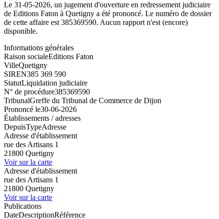
Le 31-05-2026, un jugement d'ouverture en redressement judiciaire
de Editions Faton à Quetigny a été prononcé. Le numéro de dossier
de cette affaire est 385369590. Aucun rapport n'est (encore)
disponible.
Informations générales
Raison sociale
Editions Faton
Ville
Quetigny
SIREN
385 369 590
Statut
Liquidation judiciaire
N° de procédure
385369590
Tribunal
Greffe du Tribunal de Commerce de Dijon
Prononcé le
30-06-2026
Établissements / adresses
Depuis
Type
Adresse
Adresse d'établissement
rue des Artisans 1
21800 Quetigny
Voir sur la carte
Adresse d'établissement
rue des Artisans 1
21800 Quetigny
Voir sur la carte
Publications
Date
Description
Référence