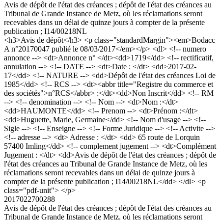
Avis de dépôt de l'état des créances ; dépôt de l'état des créances au
Tribunal de Grande Instance de Metz, où les réclamations seront
recevables dans un délai de quinze jours à compter de la présente
publication ; I14/00218NL
<h3>Avis de dépôt</h3> <p class="standardMargin"><em>Bodacc
A n°20170047 publié le 08/03/2017</em></p> <dl> <!-- numero
annonce --> <dt>Annonce n° </dt><dd>1719</dd> <!-- rectificatif,
annulation --> <!-- DATE --> <dt>Date : </dt> <dd>2017-02-
17</dd> <!-- NATURE --> <dd>Dépôt de l'état des créances Loi de
1985</dd> <!-- RCS --> <dt><abbr title="Registre du commerce et
des sociétés">n°RCS</abbr> :</dt><dd>Non Inscrit</dd> <!-- RM
--> <!-- denomination --> <!-- Nom --> <dt>Nom :</dt>
<dd>HAUMONTE</dd> <!-- Prenom --> <dt>Prénom :</dt>
<dd>Huguette, Marie, Germaine</dd> <!-- Nom d'usage --> <!--
Sigle --> <!-- Enseigne --> <!-- Forme Juridique --> <!-- Activite -->
<!-- adresse --> <dt> Adresse : </dt> <dd> 65 route de Lorquin
57400 Imling</dd> <!-- complement jugement --> <dt>Complément
Jugement : </dt> <dd>Avis de dépôt de l'état des créances ; dépôt de
l'état des créances au Tribunal de Grande Instance de Metz, où les
réclamations seront recevables dans un délai de quinze jours à
compter de la présente publication ; I14/00218NL</dd> </dl> <p
class="pdf-unit"> </p>
2017022700288
Avis de dépôt de l'état des créances ; dépôt de l'état des créances au
Tribunal de Grande Instance de Metz, où les réclamations seront