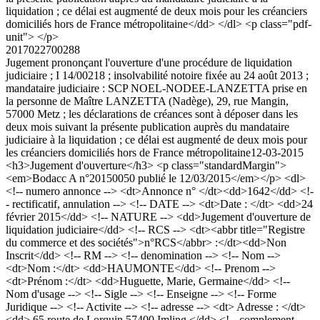
liquidation ; ce délai est augmenté de deux mois pour les créanciers
domiciliés hors de France métropolitaine</dd> </dl> <p class="pdf-
unit"> </p>
2017022700288
Jugement prononçant l'ouverture d'une procédure de liquidation
judiciaire ; I 14/00218 ; insolvabilité notoire fixée au 24 août 2013 ;
mandataire judiciaire : SCP NOEL-NODEE-LANZETTA prise en
la personne de Maître LANZETTA (Nadège), 29, rue Mangin,
57000 Metz ; les déclarations de créances sont à déposer dans les
deux mois suivant la présente publication auprès du mandataire
judiciaire à la liquidation ; ce délai est augmenté de deux mois pour
les créanciers domiciliés hors de France métropolitaine
12-03-2015
<h3>Jugement d'ouverture</h3> <p class="standardMargin">
<em>Bodacc A n°20150050 publié le 12/03/2015</em></p> <dl>
<!-- numero annonce --> <dt>Annonce n° </dt><dd>1642</dd> <!-
- rectificatif, annulation --> <!-- DATE --> <dt>Date : </dt> <dd>24
février 2015</dd> <!-- NATURE --> <dd>Jugement d'ouverture de
liquidation judiciaire</dd> <!-- RCS --> <dt><abbr title="Registre
du commerce et des sociétés">n°RCS</abbr> :</dt><dd>Non
Inscrit</dd> <!-- RM --> <!-- denomination --> <!-- Nom -->
<dt>Nom :</dt> <dd>HAUMONTE</dd> <!-- Prenom -->
<dt>Prénom :</dt> <dd>Huguette, Marie, Germaine</dd> <!--
Nom d'usage --> <!-- Sigle --> <!-- Enseigne --> <!-- Forme
Juridique --> <!-- Activite --> <!-- adresse --> <dt> Adresse : </dt>
<dd> 65 route de Lorquin 57400 Imling </dd> <!-- complement