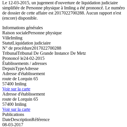
Le 12-03-2015, un jugement d'ouverture de liquidation judiciaire
simplifiée de Personne physique à Imling a été prononcé. Le numéro
de dossier de cette affaire est 2017022700288. Aucun rapport n'est
(encore) disponible.
Informations générales
Raison sociale
Personne physique
Ville
Imling
Statut
Liquidation judiciaire
N° de procédure
2017022700288
Tribunal
Tribunal De Grande Instance De Metz
Prononcé le
24-02-2015
Établissements / adresses
Depuis
Type
Adresse
Adresse d'établissement
route de Lorquin 65
57400 Imling
Voir sur la carte
Adresse d'établissement
route de Lorquin 65
57400 Imling
Voir sur la carte
Publications
Date
Description
Référence
08-03-2017