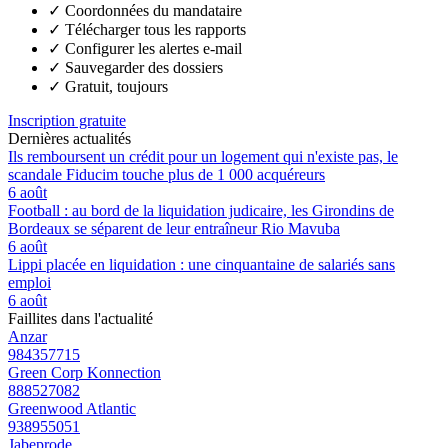
✓
Coordonnées du mandataire
✓
Télécharger tous les rapports
✓
Configurer les alertes e-mail
✓
Sauvegarder des dossiers
✓
Gratuit, toujours
Inscription gratuite
Dernières actualités
Ils remboursent un crédit pour un logement qui n'existe pas, le
scandale Fiducim touche plus de 1 000 acquéreurs
6 août
Football : au bord de la liquidation judicaire, les Girondins de
Bordeaux se séparent de leur entraîneur Rio Mavuba
6 août
Lippi placée en liquidation : une cinquantaine de salariés sans
emploi
6 août
Faillites dans l'actualité
Anzar
984357715
Green Corp Konnection
888527082
Greenwood Atlantic
938955051
Jabeprode