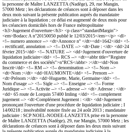
la personne de Maître LANZETTA (Nadège), 29, rue Mangin,
57000 Metz ; les déclarations de créances sont à déposer dans les
deux mois suivant la présente publication auprès du mandataire
judiciaire à la liquidation ; ce délai est augmenté de deux mois pour
les créanciers domiciliés hors de France métropolitaine
<h3>Jugement d'ouverture</h3> <p class="standardMargin">
<em>Bodacc A n°20150050 publié le 12/03/2015</em></p> <dl>
<!-- numero annonce --> <dt>Annonce n° </dt><dd>1642</dd> <!-
- rectificatif, annulation --> <!-- DATE --> <dt>Date : </dt> <dd>24
février 2015</dd> <!-- NATURE --> <dd>Jugement d'ouverture de
liquidation judiciaire</dd> <!-- RCS --> <dt><abbr title="Registre
du commerce et des sociétés">n°RCS</abbr> :</dt><dd>Non
Inscrit</dd> <!-- RM --> <!-- denomination --> <!-- Nom -->
<dt>Nom :</dt> <dd>HAUMONTE</dd> <!-- Prenom -->
<dt>Prénom :</dt> <dd>Huguette, Marie, Germaine</dd> <!--
Nom d'usage --> <!-- Sigle --> <!-- Enseigne --> <!-- Forme
Juridique --> <!-- Activite --> <!-- adresse --> <dt> Adresse : </dt>
<dd> 65 route de Lorquin 57400 Imling </dd> <!-- complement
jugement --> <dt>Complément Jugement : </dt> <dd>Jugement
prononçant l'ouverture d'une procédure de liquidation judiciaire ; I
14/00218 ; insolvabilité notoire fixée au 24 août 2013 ; mandataire
judiciaire : SCP NOEL-NODEE-LANZETTA prise en la personne
de Maître LANZETTA (Nadège), 29, rue Mangin, 57000 Metz ; les
déclarations de créances sont à déposer dans les deux mois suivant
la présente publication auprès du mandataire judiciaire à la