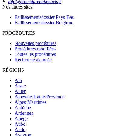
E:
info@procedurecollective.fr
Nos autres sites
Faillissementsdossier
Pays-Bas
Faillissementsdossier
Belgique
PROCÉDURES
Nouvelles procédures
Procédures modifiées
Toutes les procédures
Recherche avancée
RÉGIONS
Ain
Aisne
Allier
Alpes-de-Haute-Provence
Alpes-Maritimes
Ardèche
Ardennes
Ariège
Aube
Aude
Aveyron