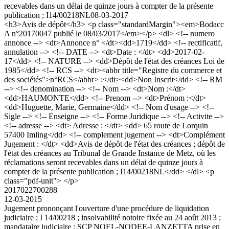
recevables dans un délai de quinze jours à compter de la présente
publication ; I14/00218NL
08-03-2017
<h3>Avis de dépôt</h3> <p class="standardMargin"><em>Bodacc
A n°20170047 publié le 08/03/2017</em></p> <dl> <!-- numero
annonce --> <dt>Annonce n° </dt><dd>1719</dd> <!-- rectificatif,
annulation --> <!-- DATE --> <dt>Date : </dt> <dd>2017-02-
17</dd> <!-- NATURE --> <dd>Dépôt de l'état des créances Loi de
1985</dd> <!-- RCS --> <dt><abbr title="Registre du commerce et
des sociétés">n°RCS</abbr> :</dt><dd>Non Inscrit</dd> <!-- RM
--> <!-- denomination --> <!-- Nom --> <dt>Nom :</dt>
<dd>HAUMONTE</dd> <!-- Prenom --> <dt>Prénom :</dt>
<dd>Huguette, Marie, Germaine</dd> <!-- Nom d'usage --> <!--
Sigle --> <!-- Enseigne --> <!-- Forme Juridique --> <!-- Activite -->
<!-- adresse --> <dt> Adresse : </dt> <dd> 65 route de Lorquin
57400 Imling</dd> <!-- complement jugement --> <dt>Complément
Jugement : </dt> <dd>Avis de dépôt de l'état des créances ; dépôt de
l'état des créances au Tribunal de Grande Instance de Metz, où les
réclamations seront recevables dans un délai de quinze jours à
compter de la présente publication ; I14/00218NL</dd> </dl> <p
class="pdf-unit"> </p>
2017022700288
12-03-2015
Jugement prononçant l'ouverture d'une procédure de liquidation
judiciaire ; I 14/00218 ; insolvabilité notoire fixée au 24 août 2013 ;
mandataire judiciaire : SCP NOEL-NODEE-LANZETTA prise en