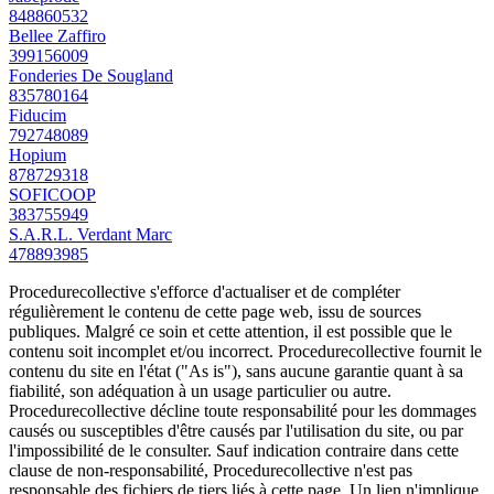
848860532
Bellee Zaffiro
399156009
Fonderies De Sougland
835780164
Fiducim
792748089
Hopium
878729318
SOFICOOP
383755949
S.A.R.L. Verdant Marc
478893985
Procedurecollective s'efforce d'actualiser et de compléter
régulièrement le contenu de cette page web, issu de sources
publiques. Malgré ce soin et cette attention, il est possible que le
contenu soit incomplet et/ou incorrect. Procedurecollective fournit le
contenu du site en l'état ("As is"), sans aucune garantie quant à sa
fiabilité, son adéquation à un usage particulier ou autre.
Procedurecollective décline toute responsabilité pour les dommages
causés ou susceptibles d'être causés par l'utilisation du site, ou par
l'impossibilité de le consulter. Sauf indication contraire dans cette
clause de non-responsabilité, Procedurecollective n'est pas
responsable des fichiers de tiers liés à cette page. Un lien n'implique