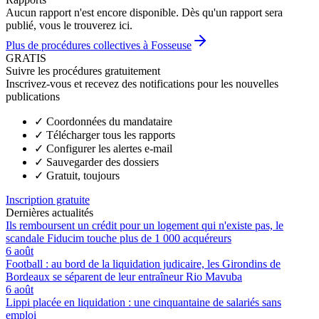
Aucun rapport n'est encore disponible. Dès qu'un rapport sera
publié, vous le trouverez ici.
Plus de procédures collectives à Fosseuse
GRATIS
Suivre les procédures gratuitement
Inscrivez-vous et recevez des notifications pour les nouvelles
publications
✓
Coordonnées du mandataire
✓
Télécharger tous les rapports
✓
Configurer les alertes e-mail
✓
Sauvegarder des dossiers
✓
Gratuit, toujours
Inscription gratuite
Dernières actualités
Ils remboursent un crédit pour un logement qui n'existe pas, le
scandale Fiducim touche plus de 1 000 acquéreurs
6 août
Football : au bord de la liquidation judicaire, les Girondins de
Bordeaux se séparent de leur entraîneur Rio Mavuba
6 août
Lippi placée en liquidation : une cinquantaine de salariés sans
emploi