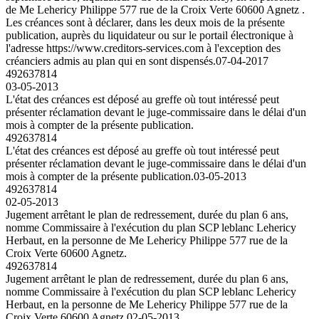
de Me Lehericy Philippe 577 rue de la Croix Verte 60600 Agnetz .
Les créances sont à déclarer, dans les deux mois de la présente
publication, auprès du liquidateur ou sur le portail électronique à
l'adresse https://www.creditors-services.com à l'exception des
créanciers admis au plan qui en sont dispensés.
07-04-2017
492637814
03-05-2013
L'état des créances est déposé au greffe où tout intéressé peut
présenter réclamation devant le juge-commissaire dans le délai d'un
mois à compter de la présente publication.
492637814
L'état des créances est déposé au greffe où tout intéressé peut
présenter réclamation devant le juge-commissaire dans le délai d'un
mois à compter de la présente publication.
03-05-2013
492637814
02-05-2013
Jugement arrêtant le plan de redressement, durée du plan 6 ans,
nomme Commissaire à l'exécution du plan SCP leblanc Lehericy
Herbaut, en la personne de Me Lehericy Philippe 577 rue de la
Croix Verte 60600 Agnetz.
492637814
Jugement arrêtant le plan de redressement, durée du plan 6 ans,
nomme Commissaire à l'exécution du plan SCP leblanc Lehericy
Herbaut, en la personne de Me Lehericy Philippe 577 rue de la
Croix Verte 60600 Agnetz.
02-05-2013