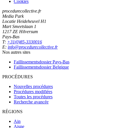
Cookies
procedurecollective.fr
Media Park
Locatie Heideheuvel H1
Mart Smeetslaan 1
1217 ZE Hilversum
Pays-Bas
T:
+31(0)85-3330016
E:
info@procedurecollective.fr
Nos autres sites
Faillissementsdossier
Pays-Bas
Faillissementsdossier
Belgique
PROCÉDURES
Nouvelles procédures
Procédures modifiées
Toutes les procédures
Recherche avancée
RÉGIONS
Ain
Aisne