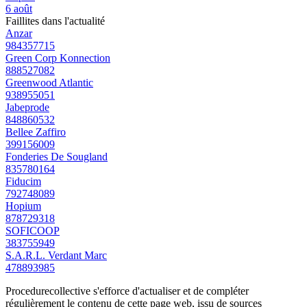
6 août
Faillites dans l'actualité
Anzar
984357715
Green Corp Konnection
888527082
Greenwood Atlantic
938955051
Jabeprode
848860532
Bellee Zaffiro
399156009
Fonderies De Sougland
835780164
Fiducim
792748089
Hopium
878729318
SOFICOOP
383755949
S.A.R.L. Verdant Marc
478893985
Procedurecollective s'efforce d'actualiser et de compléter
régulièrement le contenu de cette page web, issu de sources