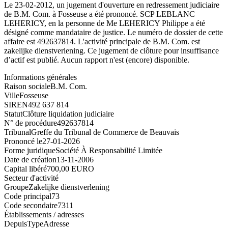
Le 23-02-2012, un jugement d'ouverture en redressement judiciaire
de B.M. Com. à Fosseuse a été prononcé. SCP LEBLANC
LEHERICY, en la personne de Me LEHERICY Philippe a été
désigné comme mandataire de justice. Le numéro de dossier de cette
affaire est 492637814. L'activité principale de B.M. Com. est
zakelijke dienstverlening. Ce jugement de clôture pour insuffisance
d’actif est publié. Aucun rapport n'est (encore) disponible.
Informations générales
Raison sociale
B.M. Com.
Ville
Fosseuse
SIREN
492 637 814
Statut
Clôture liquidation judiciaire
N° de procédure
492637814
Tribunal
Greffe du Tribunal de Commerce de Beauvais
Prononcé le
27-01-2026
Forme juridique
Société À Responsabilité Limitée
Date de création
13-11-2006
Capital libéré
700,00 EURO
Secteur d'activité
Groupe
Zakelijke dienstverlening
Code principal
73
Code secondaire
7311
Établissements / adresses
Depuis
Type
Adresse