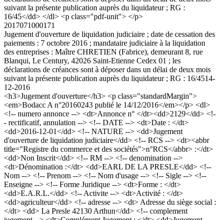
suivant la présente publication auprès du liquidateur ; RG :
16/45</dd> </dl> <p class="pdf-unit"> </p>
2017071000171
Jugement d'ouverture de liquidation judiciaire ; date de cessation des
paiements : 7 octobre 2016 ; mandataire judiciaire à la liquidation
des entreprises : Maître CHRETIEN (Fabrice), demeurant 8, rue
Blanqui, Le Century, 42026 Saint-Etienne Cedex 01 ; les
déclarations de créances sont à déposer dans un délai de deux mois
suivant la présente publication auprès du liquidateur ; RG : 16/45
14-
12-2016
<h3>Jugement d'ouverture</h3> <p class="standardMargin">
<em>Bodacc A n°20160243 publié le 14/12/2016</em></p> <dl>
<!-- numero annonce --> <dt>Annonce n° </dt><dd>2129</dd> <!-
- rectificatif, annulation --> <!-- DATE --> <dt>Date : </dt>
<dd>2016-12-01</dd> <!-- NATURE --> <dd>Jugement
d'ouverture de liquidation judiciaire</dd> <!-- RCS --> <dt><abbr
title="Registre du commerce et des sociétés">n°RCS</abbr> :</dt>
<dd>Non Inscrit</dd> <!-- RM --> <!-- denomination -->
<dt>Dénomination :</dt> <dd>EARL DE LA PRESLE</dd> <!--
Nom --> <!-- Prenom --> <!-- Nom d'usage --> <!-- Sigle --> <!--
Enseigne --> <!-- Forme Juridique --> <dt>Forme : </dt>
<dd>E.A.R.L.</dd> <!-- Activite --> <dt>Activité : </dt>
<dd>agriculteur</dd> <!-- adresse --> <dt> Adresse du siège social :
</dt> <dd> La Presle 42130 Arthun</dd> <!-- complement
jugement --> <dt>Complément Jugement : </dt> <dd>Jugement