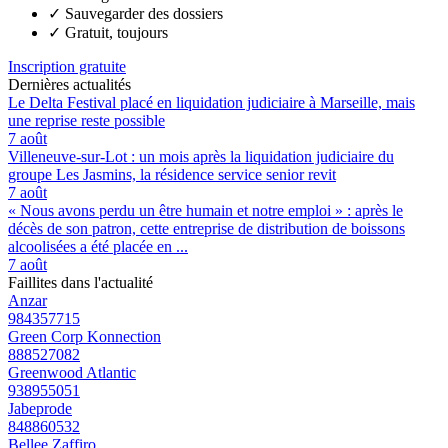
✓
Sauvegarder des dossiers
✓
Gratuit, toujours
Inscription gratuite
Dernières actualités
Le Delta Festival placé en liquidation judiciaire à Marseille, mais
une reprise reste possible
7 août
Villeneuve-sur-Lot : un mois après la liquidation judiciaire du
groupe Les Jasmins, la résidence service senior revit
7 août
« Nous avons perdu un être humain et notre emploi » : après le
décès de son patron, cette entreprise de distribution de boissons
alcoolisées a été placée en ...
7 août
Faillites dans l'actualité
Anzar
984357715
Green Corp Konnection
888527082
Greenwood Atlantic
938955051
Jabeprode
848860532
Bellee Zaffiro