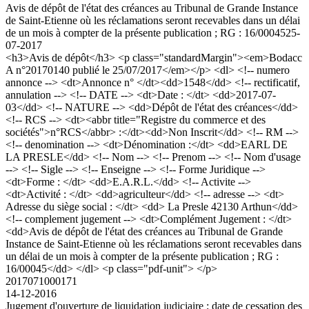
Avis de dépôt de l'état des créances au Tribunal de Grande Instance
de Saint-Etienne où les réclamations seront recevables dans un délai
de un mois à compter de la présente publication ; RG : 16/00045
25-
07-2017
<h3>Avis de dépôt</h3> <p class="standardMargin"><em>Bodacc
A n°20170140 publié le 25/07/2017</em></p> <dl> <!-- numero
annonce --> <dt>Annonce n° </dt><dd>1548</dd> <!-- rectificatif,
annulation --> <!-- DATE --> <dt>Date : </dt> <dd>2017-07-
03</dd> <!-- NATURE --> <dd>Dépôt de l'état des créances</dd>
<!-- RCS --> <dt><abbr title="Registre du commerce et des
sociétés">n°RCS</abbr> :</dt><dd>Non Inscrit</dd> <!-- RM -->
<!-- denomination --> <dt>Dénomination :</dt> <dd>EARL DE
LA PRESLE</dd> <!-- Nom --> <!-- Prenom --> <!-- Nom d'usage
--> <!-- Sigle --> <!-- Enseigne --> <!-- Forme Juridique -->
<dt>Forme : </dt> <dd>E.A.R.L.</dd> <!-- Activite -->
<dt>Activité : </dt> <dd>agriculteur</dd> <!-- adresse --> <dt>
Adresse du siège social : </dt> <dd> La Presle 42130 Arthun</dd>
<!-- complement jugement --> <dt>Complément Jugement : </dt>
<dd>Avis de dépôt de l'état des créances au Tribunal de Grande
Instance de Saint-Etienne où les réclamations seront recevables dans
un délai de un mois à compter de la présente publication ; RG :
16/00045</dd> </dl> <p class="pdf-unit"> </p>
2017071000171
14-12-2016
Jugement d'ouverture de liquidation judiciaire ; date de cessation des