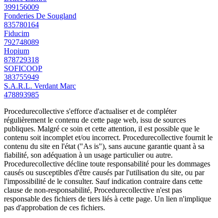
399156009
Fonderies De Sougland
835780164
Fiducim
792748089
Hopium
878729318
SOFICOOP
383755949
S.A.R.L. Verdant Marc
478893985
Procedurecollective s'efforce d'actualiser et de compléter
régulièrement le contenu de cette page web, issu de sources
publiques. Malgré ce soin et cette attention, il est possible que le
contenu soit incomplet et/ou incorrect. Procedurecollective fournit le
contenu du site en l'état ("As is"), sans aucune garantie quant à sa
fiabilité, son adéquation à un usage particulier ou autre.
Procedurecollective décline toute responsabilité pour les dommages
causés ou susceptibles d'être causés par l'utilisation du site, ou par
l'impossibilité de le consulter. Sauf indication contraire dans cette
clause de non-responsabilité, Procedurecollective n'est pas
responsable des fichiers de tiers liés à cette page. Un lien n'implique
pas d'approbation de ces fichiers.