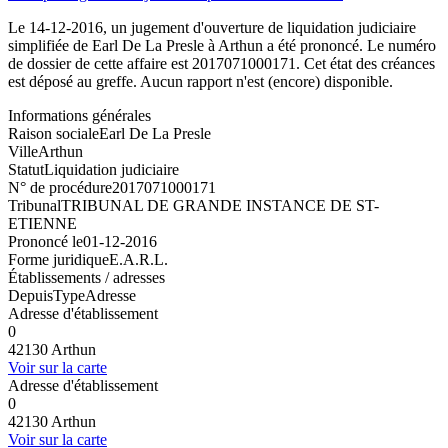
Le 14-12-2016, un jugement d'ouverture de liquidation judiciaire
simplifiée de Earl De La Presle à Arthun a été prononcé. Le numéro
de dossier de cette affaire est 2017071000171. Cet état des créances
est déposé au greffe. Aucun rapport n'est (encore) disponible.
Informations générales
Raison sociale
Earl De La Presle
Ville
Arthun
Statut
Liquidation judiciaire
N° de procédure
2017071000171
Tribunal
TRIBUNAL DE GRANDE INSTANCE DE ST-
ETIENNE
Prononcé le
01-12-2016
Forme juridique
E.A.R.L.
Établissements / adresses
Depuis
Type
Adresse
Adresse d'établissement
0
42130 Arthun
Voir sur la carte
Adresse d'établissement
0
42130 Arthun
Voir sur la carte