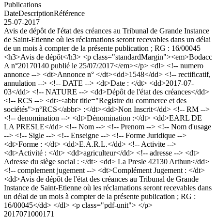
Publications
Date
Description
Référence
25-07-2017
Avis de dépôt de l'état des créances au Tribunal de Grande Instance
de Saint-Etienne où les réclamations seront recevables dans un délai
de un mois à compter de la présente publication ; RG : 16/00045
<h3>Avis de dépôt</h3> <p class="standardMargin"><em>Bodacc
A n°20170140 publié le 25/07/2017</em></p> <dl> <!-- numero
annonce --> <dt>Annonce n° </dt><dd>1548</dd> <!-- rectificatif,
annulation --> <!-- DATE --> <dt>Date : </dt> <dd>2017-07-
03</dd> <!-- NATURE --> <dd>Dépôt de l'état des créances</dd>
<!-- RCS --> <dt><abbr title="Registre du commerce et des
sociétés">n°RCS</abbr> :</dt><dd>Non Inscrit</dd> <!-- RM -->
<!-- denomination --> <dt>Dénomination :</dt> <dd>EARL DE
LA PRESLE</dd> <!-- Nom --> <!-- Prenom --> <!-- Nom d'usage
--> <!-- Sigle --> <!-- Enseigne --> <!-- Forme Juridique -->
<dt>Forme : </dt> <dd>E.A.R.L.</dd> <!-- Activite -->
<dt>Activité : </dt> <dd>agriculteur</dd> <!-- adresse --> <dt>
Adresse du siège social : </dt> <dd> La Presle 42130 Arthun</dd>
<!-- complement jugement --> <dt>Complément Jugement : </dt>
<dd>Avis de dépôt de l'état des créances au Tribunal de Grande
Instance de Saint-Etienne où les réclamations seront recevables dans
un délai de un mois à compter de la présente publication ; RG :
16/00045</dd> </dl> <p class="pdf-unit"> </p>
2017071000171