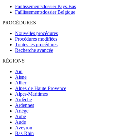
Faillissementsdossier
Pays-Bas
Faillissementsdossier
Belgique
PROCÉDURES
Nouvelles procédures
Procédures modifiées
Toutes les procédures
Recherche avancée
RÉGIONS
Ain
Aisne
Allier
Alpes-de-Haute-Provence
Alpes-Maritimes
Ardèche
Ardennes
Ariège
Aube
Aude
Aveyron
Bas-Rhin