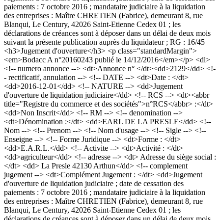
paiements : 7 octobre 2016 ; mandataire judiciaire à la liquidation
des entreprises : Maître CHRETIEN (Fabrice), demeurant 8, rue
Blanqui, Le Century, 42026 Saint-Etienne Cedex 01 ; les
déclarations de créances sont à déposer dans un délai de deux mois
suivant la présente publication auprès du liquidateur ; RG : 16/45
<h3>Jugement d'ouverture</h3> <p class="standardMargin">
<em>Bodacc A n°20160243 publié le 14/12/2016</em></p> <dl>
<!-- numero annonce --> <dt>Annonce n° </dt><dd>2129</dd> <!-
- rectificatif, annulation --> <!-- DATE --> <dt>Date : </dt>
<dd>2016-12-01</dd> <!-- NATURE --> <dd>Jugement
d'ouverture de liquidation judiciaire</dd> <!-- RCS --> <dt><abbr
title="Registre du commerce et des sociétés">n°RCS</abbr> :</dt>
<dd>Non Inscrit</dd> <!-- RM --> <!-- denomination -->
<dt>Dénomination :</dt> <dd>EARL DE LA PRESLE</dd> <!--
Nom --> <!-- Prenom --> <!-- Nom d'usage --> <!-- Sigle --> <!--
Enseigne --> <!-- Forme Juridique --> <dt>Forme : </dt>
<dd>E.A.R.L.</dd> <!-- Activite --> <dt>Activité : </dt>
<dd>agriculteur</dd> <!-- adresse --> <dt> Adresse du siège social :
</dt> <dd> La Presle 42130 Arthun</dd> <!-- complement
jugement --> <dt>Complément Jugement : </dt> <dd>Jugement
d'ouverture de liquidation judiciaire ; date de cessation des
paiements : 7 octobre 2016 ; mandataire judiciaire à la liquidation
des entreprises : Maître CHRETIEN (Fabrice), demeurant 8, rue
Blanqui, Le Century, 42026 Saint-Etienne Cedex 01 ; les
déclarations de créances sont à déposer dans un délai de deux mois