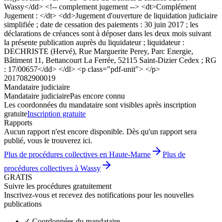
Wassy</dd> <!-- complement jugement --> <dt>Complément
Jugement : </dt> <dd>Jugement d'ouverture de liquidation judiciaire
simplifiée ; date de cessation des paiements : 30 juin 2017 ; les
déclarations de créances sont à déposer dans les deux mois suivant
la présente publication auprès du liquidateur ; liquidateur :
DECHRISTE (Hervé), Rue Marguerite Perey, Parc Energie,
Bâtiment 11, Bettancourt La Ferrée, 52115 Saint-Dizier Cedex ; RG
: 17/00657</dd> </dl> <p class="pdf-unit"> </p>
2017082900019
Mandataire judiciaire
Mandataire judiciaire
Pas encore connu
Les coordonnées du mandataire sont visibles après inscription
gratuite
Inscription gratuite
Rapports
Aucun rapport n'est encore disponible. Dès qu'un rapport sera
publié, vous le trouverez ici.
Plus de procédures collectives en Haute-Marne
Plus de
procédures collectives à Wassy
GRATIS
Suivre les procédures gratuitement
Inscrivez-vous et recevez des notifications pour les nouvelles
publications
✓
Coordonnées du mandataire