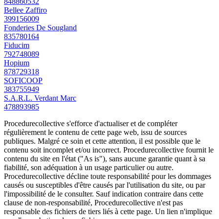
848860532
Bellee Zaffiro
399156009
Fonderies De Sougland
835780164
Fiducim
792748089
Hopium
878729318
SOFICOOP
383755949
S.A.R.L. Verdant Marc
478893985
Procedurecollective s'efforce d'actualiser et de compléter
régulièrement le contenu de cette page web, issu de sources
publiques. Malgré ce soin et cette attention, il est possible que le
contenu soit incomplet et/ou incorrect. Procedurecollective fournit le
contenu du site en l'état ("As is"), sans aucune garantie quant à sa
fiabilité, son adéquation à un usage particulier ou autre.
Procedurecollective décline toute responsabilité pour les dommages
causés ou susceptibles d'être causés par l'utilisation du site, ou par
l'impossibilité de le consulter. Sauf indication contraire dans cette
clause de non-responsabilité, Procedurecollective n'est pas
responsable des fichiers de tiers liés à cette page. Un lien n'implique