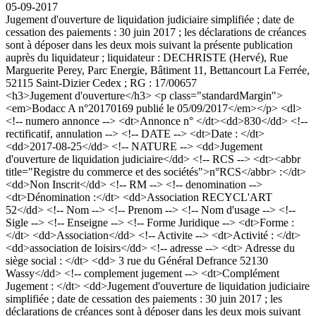
05-09-2017
Jugement d'ouverture de liquidation judiciaire simplifiée ; date de
cessation des paiements : 30 juin 2017 ; les déclarations de créances
sont à déposer dans les deux mois suivant la présente publication
auprès du liquidateur ; liquidateur : DECHRISTE (Hervé), Rue
Marguerite Perey, Parc Energie, Bâtiment 11, Bettancourt La Ferrée,
52115 Saint-Dizier Cedex ; RG : 17/00657
<h3>Jugement d'ouverture</h3> <p class="standardMargin">
<em>Bodacc A n°20170169 publié le 05/09/2017</em></p> <dl>
<!-- numero annonce --> <dt>Annonce n° </dt><dd>830</dd> <!--
rectificatif, annulation --> <!-- DATE --> <dt>Date : </dt>
<dd>2017-08-25</dd> <!-- NATURE --> <dd>Jugement
d'ouverture de liquidation judiciaire</dd> <!-- RCS --> <dt><abbr
title="Registre du commerce et des sociétés">n°RCS</abbr> :</dt>
<dd>Non Inscrit</dd> <!-- RM --> <!-- denomination -->
<dt>Dénomination :</dt> <dd>Association RECYCL'ART
52</dd> <!-- Nom --> <!-- Prenom --> <!-- Nom d'usage --> <!--
Sigle --> <!-- Enseigne --> <!-- Forme Juridique --> <dt>Forme :
</dt> <dd>Association</dd> <!-- Activite --> <dt>Activité : </dt>
<dd>association de loisirs</dd> <!-- adresse --> <dt> Adresse du
siège social : </dt> <dd> 3 rue du Général Defrance 52130
Wassy</dd> <!-- complement jugement --> <dt>Complément
Jugement : </dt> <dd>Jugement d'ouverture de liquidation judiciaire
simplifiée ; date de cessation des paiements : 30 juin 2017 ; les
déclarations de créances sont à déposer dans les deux mois suivant