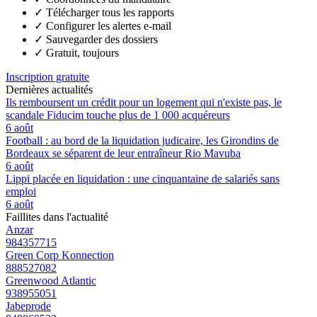
✓
Télécharger tous les rapports
✓
Configurer les alertes e-mail
✓
Sauvegarder des dossiers
✓
Gratuit, toujours
Inscription gratuite
Dernières actualités
Ils remboursent un crédit pour un logement qui n'existe pas, le
scandale Fiducim touche plus de 1 000 acquéreurs
6 août
Football : au bord de la liquidation judicaire, les Girondins de
Bordeaux se séparent de leur entraîneur Rio Mavuba
6 août
Lippi placée en liquidation : une cinquantaine de salariés sans
emploi
6 août
Faillites dans l'actualité
Anzar
984357715
Green Corp Konnection
888527082
Greenwood Atlantic
938955051
Jabeprode