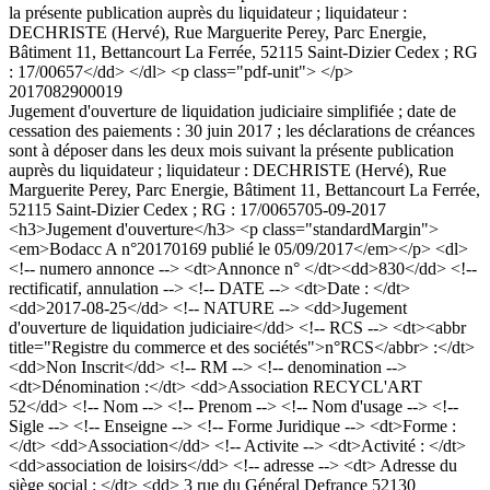
la présente publication auprès du liquidateur ; liquidateur :
DECHRISTE (Hervé), Rue Marguerite Perey, Parc Energie,
Bâtiment 11, Bettancourt La Ferrée, 52115 Saint-Dizier Cedex ; RG
: 17/00657</dd> </dl> <p class="pdf-unit"> </p>
2017082900019
Jugement d'ouverture de liquidation judiciaire simplifiée ; date de
cessation des paiements : 30 juin 2017 ; les déclarations de créances
sont à déposer dans les deux mois suivant la présente publication
auprès du liquidateur ; liquidateur : DECHRISTE (Hervé), Rue
Marguerite Perey, Parc Energie, Bâtiment 11, Bettancourt La Ferrée,
52115 Saint-Dizier Cedex ; RG : 17/00657
05-09-2017
<h3>Jugement d'ouverture</h3> <p class="standardMargin">
<em>Bodacc A n°20170169 publié le 05/09/2017</em></p> <dl>
<!-- numero annonce --> <dt>Annonce n° </dt><dd>830</dd> <!--
rectificatif, annulation --> <!-- DATE --> <dt>Date : </dt>
<dd>2017-08-25</dd> <!-- NATURE --> <dd>Jugement
d'ouverture de liquidation judiciaire</dd> <!-- RCS --> <dt><abbr
title="Registre du commerce et des sociétés">n°RCS</abbr> :</dt>
<dd>Non Inscrit</dd> <!-- RM --> <!-- denomination -->
<dt>Dénomination :</dt> <dd>Association RECYCL'ART
52</dd> <!-- Nom --> <!-- Prenom --> <!-- Nom d'usage --> <!--
Sigle --> <!-- Enseigne --> <!-- Forme Juridique --> <dt>Forme :
</dt> <dd>Association</dd> <!-- Activite --> <dt>Activité : </dt>
<dd>association de loisirs</dd> <!-- adresse --> <dt> Adresse du
siège social : </dt> <dd> 3 rue du Général Defrance 52130