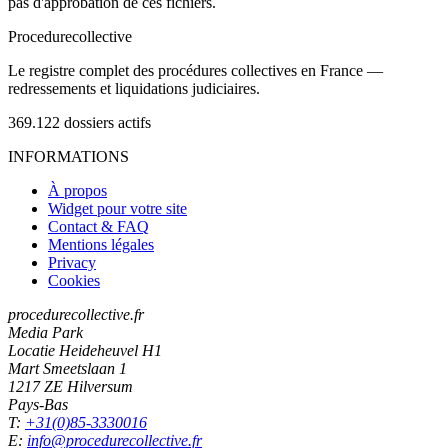
pas d'approbation de ces fichiers.
Procedure
collective
Le registre complet des procédures collectives en France —
redressements et liquidations judiciaires.
369.122
dossiers actifs
INFORMATIONS
À propos
Widget pour votre site
Contact & FAQ
Mentions légales
Privacy
Cookies
procedurecollective.fr
Media Park
Locatie Heideheuvel H1
Mart Smeetslaan 1
1217 ZE Hilversum
Pays-Bas
T:
+31(0)85-3330016
E:
info@procedurecollective.fr