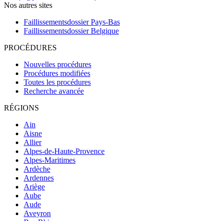
Nos autres sites
Faillissementsdossier
Pays-Bas
Faillissementsdossier
Belgique
PROCÉDURES
Nouvelles procédures
Procédures modifiées
Toutes les procédures
Recherche avancée
RÉGIONS
Ain
Aisne
Allier
Alpes-de-Haute-Provence
Alpes-Maritimes
Ardèche
Ardennes
Ariège
Aube
Aude
Aveyron