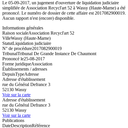
Le 05-09-2017, un jugement d'ouverture de liquidation judiciaire
simplifiée de Association Recycl'art 52 à Wassy (Haute-Marne) a été
prononcé. Le numéro de dossier de cette affaire est 2017082900019.
Aucun rapport n'est (encore) disponible.
Informations générales
Raison sociale
Association Recycl'art 52
Ville
Wassy (Haute-Marne)
Statut
Liquidation judiciaire
N° de procédure
2017082900019
Tribunal
Tribunal De Grande Instance De Chaumont
Prononcé le
25-08-2017
Forme juridique
Association
Établissements / adresses
Depuis
Type
Adresse
Adresse d'établissement
rue du Général Defrance 3
52130 Wassy
Voir sur la carte
Adresse d'établissement
rue du Général Defrance 3
52130 Wassy
Voir sur la carte
Publications
Date
Description
Référence