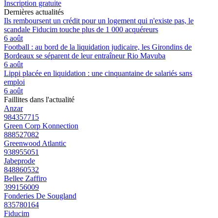
Inscription gratuite
Dernières actualités
Ils remboursent un crédit pour un logement qui n'existe pas, le
scandale Fiducim touche plus de 1 000 acquéreurs
6 août
Football : au bord de la liquidation judicaire, les Girondins de
Bordeaux se séparent de leur entraîneur Rio Mavuba
6 août
Lippi placée en liquidation : une cinquantaine de salariés sans
emploi
6 août
Faillites dans l'actualité
Anzar
984357715
Green Corp Konnection
888527082
Greenwood Atlantic
938955051
Jabeprode
848860532
Bellee Zaffiro
399156009
Fonderies De Sougland
835780164
Fiducim