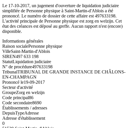
Le 17-10-2017, un jugement d'ouverture de liquidation judiciaire
simplifiée de Personne physique à Saint-Martin-d'Ablois a été
prononcé. Le numéro de dossier de cette affaire est 497633198.
L'activité principale de Personne physique est zorg en welzijn. Cet
état des créances est déposé au greffe. Aucun rapport n'est (encore)
disponible.
Informations générales
Raison sociale
Personne physique
Ville
Saint-Martin-d'Ablois
SIREN
497 633 198
Statut
Liquidation judiciaire
N° de procédure
497633198
Tribunal
TRIBUNAL DE GRANDE INSTANCE DE CHÂLONS-
EN-CHAMPAGN
Prononcé le
19-09-2017
Secteur d'activité
Groupe
Zorg en welzijn
Code principal
86
Code secondaire
8690
Établissements / adresses
Depuis
Type
Adresse
Adresse d'établissement
0