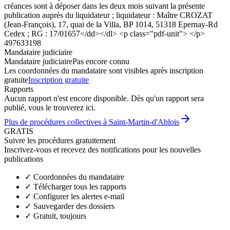
créances sont à déposer dans les deux mois suivant la présente
publication auprès du liquidateur ; liquidateur : Maître CROZAT
(Jean-François), 17, quai de la Villa, BP 1014, 51318 Epernay-Rd
Cedex ; RG : 17/01657</dd></dl> <p class="pdf-unit"> </p>
497633198
Mandataire judiciaire
Mandataire judiciaire
Pas encore connu
Les coordonnées du mandataire sont visibles après inscription
gratuite
Inscription gratuite
Rapports
Aucun rapport n'est encore disponible. Dès qu'un rapport sera
publié, vous le trouverez ici.
Plus de procédures collectives à Saint-Martin-d'Ablois
GRATIS
Suivre les procédures gratuitement
Inscrivez-vous et recevez des notifications pour les nouvelles
publications
✓
Coordonnées du mandataire
✓
Télécharger tous les rapports
✓
Configurer les alertes e-mail
✓
Sauvegarder des dossiers
✓
Gratuit, toujours