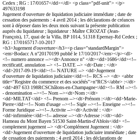
Cedex ; RG : 17/01657</dd></dl> <p class="pdf-unit"> </p>
497633198
Jugement d'ouverture de liquidation judiciaire immédiate ; date de
cessation des paiements : 4 avril 2014 ; les déclarations de créances
sont à déposer dans les deux mois suivant la présente publication
auprès du liquidateur ; liquidateur : Maître CROZAT (Jean-
François), 17, quai de la Villa, BP 1014, 51318 Epernay-Rd Cedex ;
RG : 17/01657
17-10-2017
<h3>Jugement d'ouverture</h3><p class="standardMargin">
<em>Bodacc A n°20170199 publié le 17/10/2017</em></p><dl>
<!-- numero annonce --><dt>Annonce n° </dt><dd>1686</dd><!--
rectificatif, annulation --> <!-- DATE --> <dt>Date : </dt>
<dd>2017-09-19</dd><!-- NATURE --> <dd>Jugement
d'ouverture de liquidation judiciaire</dd><!-- RCS --> <dt> <abbr
title="Registre du commerce et des sociétés">n°RCS</abbr> :</dt>
<dd>497 633 198RCSChâlons-en-Champagne</dd><!-- RM --><!-
- denomination --><!-- Nom --><dt>Nom :</dt>
<dd>MILTAT</dd> <!-- Prenom --><dt>Prénom :</dt><dd>Marie-
Pierre</dd><!-- Nom d'usage --><!-- Sigle --><!-- Enseigne --><!--
Forme Juridique --><!-- Activite --><dt>Activité : </dt>
<dd>infirmière</dd><!-- adresse --><dt>Adresse :</dt><dd>
Hameau du Mont Bayen 51530 Saint-Martin-d'Ablois</dd> <!--
complement jugement --> <dt>Complément Jugement : </dt>
<dd>Jugement d'ouverture de liquidation judiciaire immédiate ; date
de cessation des paiements : 4 avril 2014 ; les déclarations de