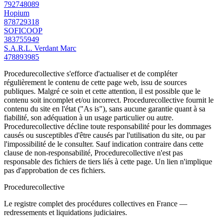
792748089
Hopium
878729318
SOFICOOP
383755949
S.A.R.L. Verdant Marc
478893985
Procedurecollective s'efforce d'actualiser et de compléter
régulièrement le contenu de cette page web, issu de sources
publiques. Malgré ce soin et cette attention, il est possible que le
contenu soit incomplet et/ou incorrect. Procedurecollective fournit le
contenu du site en l'état ("As is"), sans aucune garantie quant à sa
fiabilité, son adéquation à un usage particulier ou autre.
Procedurecollective décline toute responsabilité pour les dommages
causés ou susceptibles d'être causés par l'utilisation du site, ou par
l'impossibilité de le consulter. Sauf indication contraire dans cette
clause de non-responsabilité, Procedurecollective n'est pas
responsable des fichiers de tiers liés à cette page. Un lien n'implique
pas d'approbation de ces fichiers.
Procedure
collective
Le registre complet des procédures collectives en France —
redressements et liquidations judiciaires.