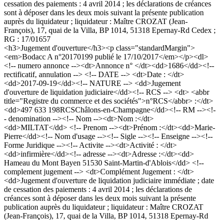
cessation des paiements : 4 avril 2014 ; les déclarations de créances
sont à déposer dans les deux mois suivant la présente publication
auprès du liquidateur ; liquidateur : Maître CROZAT (Jean-
François), 17, quai de la Villa, BP 1014, 51318 Epernay-Rd Cedex ;
RG : 17/01657
<h3>Jugement d'ouverture</h3><p class="standardMargin">
<em>Bodacc A n°20170199 publié le 17/10/2017</em></p><dl>
<!-- numero annonce --><dt>Annonce n° </dt><dd>1686</dd><!--
rectificatif, annulation --> <!-- DATE --> <dt>Date : </dt>
<dd>2017-09-19</dd><!-- NATURE --> <dd>Jugement
d'ouverture de liquidation judiciaire</dd><!-- RCS --> <dt> <abbr
title="Registre du commerce et des sociétés">n°RCS</abbr> :</dt>
<dd>497 633 198RCSChâlons-en-Champagne</dd><!-- RM --><!-
- denomination --><!-- Nom --><dt>Nom :</dt>
<dd>MILTAT</dd> <!-- Prenom --><dt>Prénom :</dt><dd>Marie-
Pierre</dd><!-- Nom d'usage --><!-- Sigle --><!-- Enseigne --><!--
Forme Juridique --><!-- Activite --><dt>Activité : </dt>
<dd>infirmière</dd><!-- adresse --><dt>Adresse :</dt><dd>
Hameau du Mont Bayen 51530 Saint-Martin-d'Ablois</dd> <!--
complement jugement --> <dt>Complément Jugement : </dt>
<dd>Jugement d'ouverture de liquidation judiciaire immédiate ; date
de cessation des paiements : 4 avril 2014 ; les déclarations de
créances sont à déposer dans les deux mois suivant la présente
publication auprès du liquidateur ; liquidateur : Maître CROZAT
(Jean-François), 17, quai de la Villa, BP 1014, 51318 Epernay-Rd