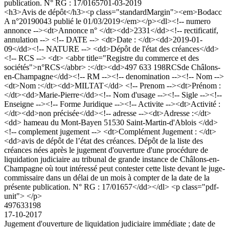
publication. N° RG : 17/01657
01-03-2019
<h3>Avis de dépôt</h3><p class="standardMargin"><em>Bodacc
A n°20190043 publié le 01/03/2019</em></p><dl><!-- numero
annonce --><dt>Annonce n° </dt><dd>2331</dd><!-- rectificatif,
annulation --> <!-- DATE --> <dt>Date : </dt><dd>2019-01-
09</dd><!-- NATURE --> <dd>Dépôt de l'état des créances</dd>
<!-- RCS --> <dt> <abbr title="Registre du commerce et des
sociétés">n°RCS</abbr> :</dt><dd>497 633 198RCSde Châlons-
en-Champagne</dd><!-- RM --><!-- denomination --><!-- Nom -->
<dt>Nom :</dt><dd>MILTAT</dd> <!-- Prenom --><dt>Prénom :
</dt><dd>Marie-Pierre</dd><!-- Nom d'usage --><!-- Sigle --><!--
Enseigne --><!-- Forme Juridique --><!-- Activite --><dt>Activité :
</dt><dd>non précisée</dd><!-- adresse --><dt>Adresse :</dt>
<dd> hameau du Mont-Bayen 51530 Saint-Martin-d'Ablois </dd>
<!-- complement jugement --> <dt>Complément Jugement : </dt>
<dd>avis de dépôt de l’état des créances. Dépôt de la liste des
créances nées après le jugement d'ouverture d'une procédure de
liquidation judiciaire au tribunal de grande instance de Châlons-en-
Champagne où tout intéressé peut contester cette liste devant le juge-
commissaire dans un délai de un mois à compter de la date de la
présente publication. N° RG : 17/01657</dd></dl> <p class="pdf-
unit"> </p>
497633198
17-10-2017
Jugement d'ouverture de liquidation judiciaire immédiate ; date de