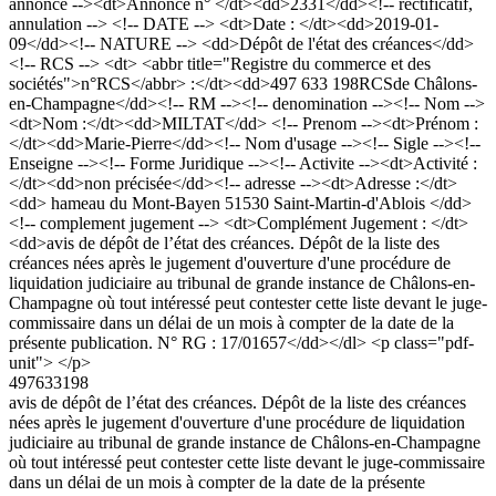
annonce --><dt>Annonce n° </dt><dd>2331</dd><!-- rectificatif,
annulation --> <!-- DATE --> <dt>Date : </dt><dd>2019-01-
09</dd><!-- NATURE --> <dd>Dépôt de l'état des créances</dd>
<!-- RCS --> <dt> <abbr title="Registre du commerce et des
sociétés">n°RCS</abbr> :</dt><dd>497 633 198RCSde Châlons-
en-Champagne</dd><!-- RM --><!-- denomination --><!-- Nom -->
<dt>Nom :</dt><dd>MILTAT</dd> <!-- Prenom --><dt>Prénom :
</dt><dd>Marie-Pierre</dd><!-- Nom d'usage --><!-- Sigle --><!--
Enseigne --><!-- Forme Juridique --><!-- Activite --><dt>Activité :
</dt><dd>non précisée</dd><!-- adresse --><dt>Adresse :</dt>
<dd> hameau du Mont-Bayen 51530 Saint-Martin-d'Ablois </dd>
<!-- complement jugement --> <dt>Complément Jugement : </dt>
<dd>avis de dépôt de l’état des créances. Dépôt de la liste des
créances nées après le jugement d'ouverture d'une procédure de
liquidation judiciaire au tribunal de grande instance de Châlons-en-
Champagne où tout intéressé peut contester cette liste devant le juge-
commissaire dans un délai de un mois à compter de la date de la
présente publication. N° RG : 17/01657</dd></dl> <p class="pdf-
unit"> </p>
497633198
avis de dépôt de l’état des créances. Dépôt de la liste des créances
nées après le jugement d'ouverture d'une procédure de liquidation
judiciaire au tribunal de grande instance de Châlons-en-Champagne
où tout intéressé peut contester cette liste devant le juge-commissaire
dans un délai de un mois à compter de la date de la présente