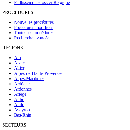
Faillissementsdossier
Belgique
PROCÉDURES
Nouvelles procédures
Procédures modifiées
Toutes les procédures
Recherche avancée
RÉGIONS
Ain
Aisne
Allier
Alpes-de-Haute-Provence
Alpes-Maritimes
Ardèche
Ardennes
Ariège
Aube
Aude
Aveyron
Bas-Rhin
SECTEURS