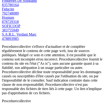
Fonderies De Sougland
835780164
Fiducim
792748089
Hopium
878729318
SOFICOOP
383755949
S.A.R.L. Verdant Marc
478893985
Procedurecollective s'efforce d'actualiser et de compléter
régulièrement le contenu de cette page web, issu de sources
publiques. Malgré ce soin et cette attention, il est possible que le
contenu soit incomplet et/ou incorrect. Procedurecollective fournit le
contenu du site en l'état ("As is"), sans aucune garantie quant à sa
fiabilité, son adéquation à un usage particulier ou autre.
Procedurecollective décline toute responsabilité pour les dommages
causés ou susceptibles d'être causés par l'utilisation du site, ou par
l'impossibilité de le consulter. Sauf indication contraire dans cette
clause de non-responsabilité, Procedurecollective n'est pas
responsable des fichiers de tiers liés à cette page. Un lien n'implique
pas d'approbation de ces fichiers.
Procedure
collective