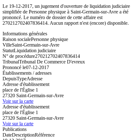
Le 19-12-2017, un jugement d'ouverture de liquidation judiciaire
simplifiée de Personne physique à Saint-Germain-sur-Avre a été
prononcé. Le numéro de dossier de cette affaire est
270212702407836414. Aucun rapport n'est (encore) disponible.
Informations générales
Raison sociale
Personne physique
Ville
Saint-Germain-sur-Avre
Statut
Liquidation judiciaire
N° de procédure
270212702407836414
Tribunal
Tribunal De Commerce D'evreux
Prononcé le
07-12-2017
Établissements / adresses
Depuis
Type
Adresse
Adresse d'établissement
place de l'Église 1
27320 Saint-Germain-sur-Avre
Voir sur la carte
Adresse d'établissement
place de l'Église 1
27320 Saint-Germain-sur-Avre
Voir sur la carte
Publications
Date
Description
Référence