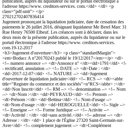
publication, auprès du liquidateur ou sur le portail électronique à
l'adresse https://www. creditors-services. com.</dd> </dl> <p
class="pdf-unit"> </p>
270212702407836414
Jugement prononçant la liquidation judiciaire, date de cessation des
paiements le 26 juillet 2016, désignant liquidateur Me Berel Marc 31
Rue Henry 76500 Elbeuf. Les créances sont à déclarer, dans les
deux mois de la présente publication, auprès du liquidateur ou sur le
portail électronique à l'adresse https://www. creditors-services.
com.
19-12-2017
<h3>Jugement d'ouverture</h3> <p class="standardMargin">
<em>Bodacc A n°20170243 publié le 19/12/2017</em></p> <dl>
<!-- numero annonce --> <dt>Annonce n° </dt><dd>1791</dd> <!-
- rectificatif, annulation --> <!-- DATE --> <dt>Date : </dt>
<dd>2017-12-07</dd> <!-- NATURE --> <dd>Jugement
d'ouverture de liquidation judiciaire</dd> <!-- RCS --> <dt><abbr
title="Registre du commerce et des sociétés">n°RCS</abbr> :</dt>
<dd>Non Inscrit</dd> <!-- RM --> <!-- denomination --> <!-- Nom
--> <dt>Nom :</dt> <dd>PEYRAUD</dd> <!-- Prenom -->
<dt>Prénom :</dt> <dd>Bettina</dd> <!-- Nom d'usage -->
<dt>Nom d'usage :</dt> <dd>HEROGUELLE</dd> <!-- Sigle -->
<!-- Enseigne --> <!-- Forme Juridique --> <!-- Activite -->
<dt>Activité : </dt> <dd>sans activité.</dd> <!-- adresse --> <dt>
Adresse : </dt> <dd> 1 place de l'Église 27320 Saint-Germain-sur-
Avre</dd> <!-- complement jugement --> <dt>Complément