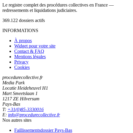
Le registre complet des procédures collectives en France —
redressements et liquidations judiciaires.
369.122
dossiers actifs
INFORMATIONS
À propos
Widget pour votre site
Contact & FAQ
Mentions légales
Privacy
Cookies
procedurecollective.fr
Media Park
Locatie Heideheuvel H1
Mart Smeetslaan 1
1217 ZE Hilversum
Pays-Bas
T:
+31(0)85-3330016
E:
info@procedurecollective.fr
Nos autres sites
Faillissementsdossier
Pays-Bas