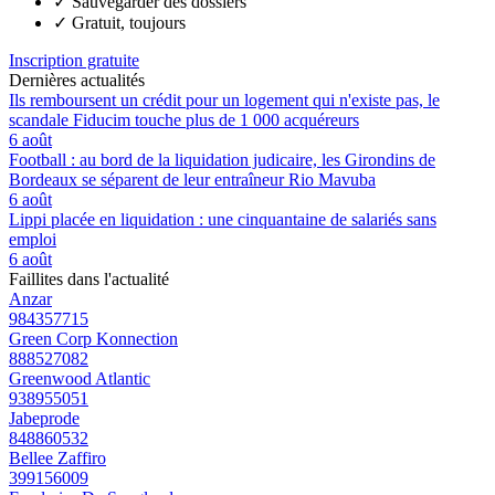
✓
Sauvegarder des dossiers
✓
Gratuit, toujours
Inscription gratuite
Dernières actualités
Ils remboursent un crédit pour un logement qui n'existe pas, le
scandale Fiducim touche plus de 1 000 acquéreurs
6 août
Football : au bord de la liquidation judicaire, les Girondins de
Bordeaux se séparent de leur entraîneur Rio Mavuba
6 août
Lippi placée en liquidation : une cinquantaine de salariés sans
emploi
6 août
Faillites dans l'actualité
Anzar
984357715
Green Corp Konnection
888527082
Greenwood Atlantic
938955051
Jabeprode
848860532
Bellee Zaffiro
399156009