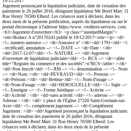
19-12-2017
Jugement prononçant la liquidation judiciaire, date de cessation des
paiements le 26 juillet 2016, désignant liquidateur Me Berel Marc 31
Rue Henry 76500 Elbeuf. Les créances sont à déclarer, dans les
deux mois de la présente publication, auprès du liquidateur ou sur le
portail électronique à l'adresse https://www. creditors-services. com.
<h3>Jugement d'ouverture</h3> <p class="standardMargin">
<em>Bodacc A n°20170243 publié le 19/12/2017</em></p> <dl>
<!-- numero annonce --> <dt>Annonce n° </dt><dd>1791</dd> <!-
- rectificatif, annulation --> <!-- DATE --> <dt>Date : </dt>
<dd>2017-12-07</dd> <!-- NATURE --> <dd>Jugement
d'ouverture de liquidation judiciaire</dd> <!-- RCS --> <dt><abbr
title="Registre du commerce et des sociétés">n°RCS</abbr> :</dt>
<dd>Non Inscrit</dd> <!-- RM --> <!-- denomination --> <!-- Nom
--> <dt>Nom :</dt> <dd>PEYRAUD</dd> <!-- Prenom -->
<dt>Prénom :</dt> <dd>Bettina</dd> <!-- Nom d'usage -->
<dt>Nom d'usage :</dt> <dd>HEROGUELLE</dd> <!-- Sigle -->
<!-- Enseigne --> <!-- Forme Juridique --> <!-- Activite -->
<dt>Activité : </dt> <dd>sans activité.</dd> <!-- adresse --> <dt>
Adresse : </dt> <dd> 1 place de l'Église 27320 Saint-Germain-sur-
Avre</dd> <!-- complement jugement --> <dt>Complément
Jugement : </dt> <dd>Jugement prononçant la liquidation judiciaire,
date de cessation des paiements le 26 juillet 2016, désignant
liquidateur Me Berel Marc 31 Rue Henry 76500 Elbeuf. Les
créances sont à déclarer, dans les deux mois de la présente