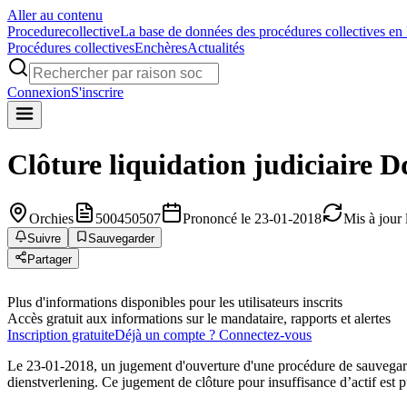
Aller au contenu
Procedure
collective
La base de données des procédures collectives en
Procédures collectives
Enchères
Actualités
Connexion
S'inscrire
Clôture liquidation judiciaire
D
Orchies
500450507
Prononcé le 23-01-2018
Mis à jour
Suivre
Sauvegarder
Partager
Plus d'informations disponibles pour les utilisateurs inscrits
Accès gratuit aux informations sur le mandataire, rapports et alertes
Inscription gratuite
Déjà un compte ? Connectez-vous
Le 23-01-2018, un jugement d'ouverture d'une procédure de sauvegard
dienstverlening. Ce jugement de clôture pour insuffisance d’actif est p