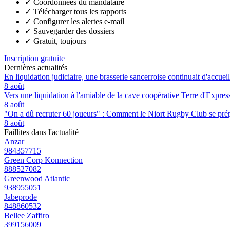
✓
Coordonnées du mandataire
✓
Télécharger tous les rapports
✓
Configurer les alertes e-mail
✓
Sauvegarder des dossiers
✓
Gratuit, toujours
Inscription gratuite
Dernières actualités
En liquidation judiciaire, une brasserie sancerroise continuait d'accueill
8 août
Vers une liquidation à l'amiable de la cave coopérative Terre d'Expre
8 août
"On a dû recruter 60 joueurs" : Comment le Niort Rugby Club se prépar
8 août
Faillites dans l'actualité
Anzar
984357715
Green Corp Konnection
888527082
Greenwood Atlantic
938955051
Jabeprode
848860532
Bellee Zaffiro
399156009