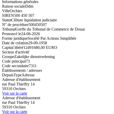
Informations générales
Raison sociale
Ddm
Ville
Orchies
SIREN
500 450 507
Statut
Clôture liquidation judiciaire
N° de procédure
500450507
Tribunal
Greffe du Tribunal de Commerce de Douai
Prononcé le
24-06-2026
Forme juridique
Société Par Actions Simplifiée
Date de création
29-09-1958
Capital libéré
12491680,00 EURO
Secteur d'activité
Groupe
Zakelijke dienstverlening
Code principal
73
Code secondaire
7311
Établissements / adresses
Depuis
Type
Adresse
Adresse d'établissement
rue Paul Thieffry 14
59310 Orchies
Voir sur la carte
Adresse d'établissement
rue Paul Thieffry 14
59310 Orchies
Voir sur la carte