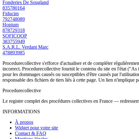
Fonderies De Sougland
835780164
Fiducim
792748089
Hopium
878729318
SOFICOOP
383755949
S.A.R.L. Verdant Marc
478893985
Procedurecollective s'efforce d'actualiser et de compléter régulièrement
incorrect. Procedurecollective fournit le contenu du site en l'état ("As
pour les dommages causés ou susceptibles d'être causés par l'utilisation
responsable des fichiers de tiers liés à cette page. Un lien n'implique p
Procedure
collective
Le registre complet des procédures collectives en France — redressemen
INFORMATIONS
À propos
Widget pour votre site
Contact & FAQ
Mentions légales