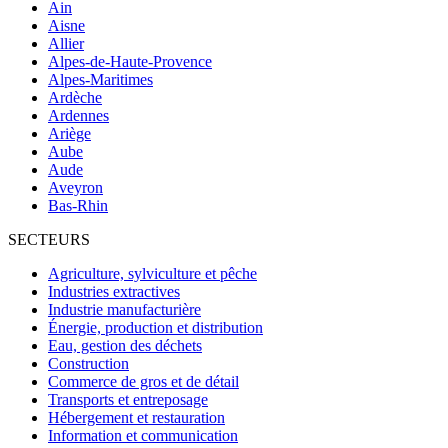
Ain
Aisne
Allier
Alpes-de-Haute-Provence
Alpes-Maritimes
Ardèche
Ardennes
Ariège
Aube
Aude
Aveyron
Bas-Rhin
SECTEURS
Agriculture, sylviculture et pêche
Industries extractives
Industrie manufacturière
Énergie, production et distribution
Eau, gestion des déchets
Construction
Commerce de gros et de détail
Transports et entreposage
Hébergement et restauration
Information et communication