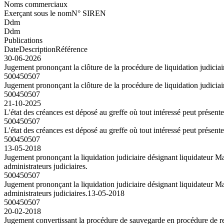
Noms commerciaux
Exerçant sous le nom
N° SIREN
Ddm
Ddm
Publications
Date
Description
Référence
30-06-2026
Jugement prononçant la clôture de la procédure de liquidation judiciair
500450507
Jugement prononçant la clôture de la procédure de liquidation judiciair
500450507
21-10-2025
L'état des créances est déposé au greffe où tout intéressé peut présent
500450507
L'état des créances est déposé au greffe où tout intéressé peut présent
500450507
13-05-2018
Jugement prononçant la liquidation judiciaire désignant liquidateu
administrateurs judiciaires.
500450507
Jugement prononçant la liquidation judiciaire désignant liquidateu
administrateurs judiciaires.
13-05-2018
500450507
20-02-2018
Jugement convertissant la procédure de sauvegarde en procédure de red