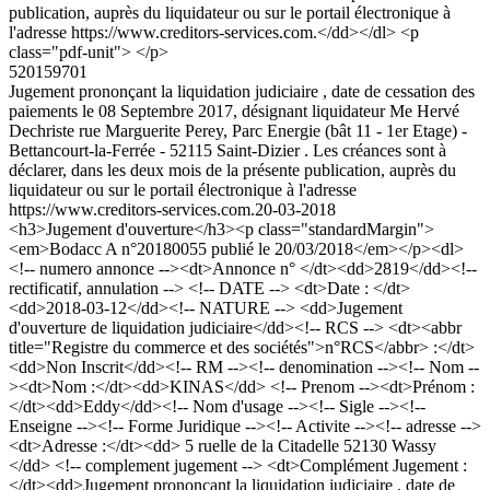
publication, auprès du liquidateur ou sur le portail électronique à
l'adresse https://www.creditors-services.com.</dd></dl> <p
class="pdf-unit"> </p>
520159701
Jugement prononçant la liquidation judiciaire , date de cessation des
paiements le 08 Septembre 2017, désignant liquidateur Me Hervé
Dechriste rue Marguerite Perey, Parc Energie (bât 11 - 1er Etage) -
Bettancourt-la-Ferrée - 52115 Saint-Dizier . Les créances sont à
déclarer, dans les deux mois de la présente publication, auprès du
liquidateur ou sur le portail électronique à l'adresse
https://www.creditors-services.com.
20-03-2018
<h3>Jugement d'ouverture</h3><p class="standardMargin">
<em>Bodacc A n°20180055 publié le 20/03/2018</em></p><dl>
<!-- numero annonce --><dt>Annonce n° </dt><dd>2819</dd><!--
rectificatif, annulation --> <!-- DATE --> <dt>Date : </dt>
<dd>2018-03-12</dd><!-- NATURE --> <dd>Jugement
d'ouverture de liquidation judiciaire</dd><!-- RCS --> <dt><abbr
title="Registre du commerce et des sociétés">n°RCS</abbr> :</dt>
<dd>Non Inscrit</dd><!-- RM --><!-- denomination --><!-- Nom --
><dt>Nom :</dt><dd>KINAS</dd> <!-- Prenom --><dt>Prénom :
</dt><dd>Eddy</dd><!-- Nom d'usage --><!-- Sigle --><!--
Enseigne --><!-- Forme Juridique --><!-- Activite --><!-- adresse -->
<dt>Adresse :</dt><dd> 5 ruelle de la Citadelle 52130 Wassy
</dd> <!-- complement jugement --> <dt>Complément Jugement :
</dt><dd>Jugement prononçant la liquidation judiciaire , date de