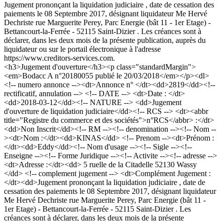
Jugement prononçant la liquidation judiciaire , date de cessation des
paiements le 08 Septembre 2017, désignant liquidateur Me Hervé
Dechriste rue Marguerite Perey, Parc Energie (bât 11 - 1er Etage) -
Bettancourt-la-Ferrée - 52115 Saint-Dizier . Les créances sont à
déclarer, dans les deux mois de la présente publication, auprès du
liquidateur ou sur le portail électronique à l'adresse
https://www.creditors-services.com.
<h3>Jugement d'ouverture</h3><p class="standardMargin">
<em>Bodacc A n°20180055 publié le 20/03/2018</em></p><dl>
<!-- numero annonce --><dt>Annonce n° </dt><dd>2819</dd><!--
rectificatif, annulation --> <!-- DATE --> <dt>Date : </dt>
<dd>2018-03-12</dd><!-- NATURE --> <dd>Jugement
d'ouverture de liquidation judiciaire</dd><!-- RCS --> <dt><abbr
title="Registre du commerce et des sociétés">n°RCS</abbr> :</dt>
<dd>Non Inscrit</dd><!-- RM --><!-- denomination --><!-- Nom --
><dt>Nom :</dt><dd>KINAS</dd> <!-- Prenom --><dt>Prénom :
</dt><dd>Eddy</dd><!-- Nom d'usage --><!-- Sigle --><!--
Enseigne --><!-- Forme Juridique --><!-- Activite --><!-- adresse -->
<dt>Adresse :</dt><dd> 5 ruelle de la Citadelle 52130 Wassy
</dd> <!-- complement jugement --> <dt>Complément Jugement :
</dt><dd>Jugement prononçant la liquidation judiciaire , date de
cessation des paiements le 08 Septembre 2017, désignant liquidateur
Me Hervé Dechriste rue Marguerite Perey, Parc Energie (bât 11 -
1er Etage) - Bettancourt-la-Ferrée - 52115 Saint-Dizier . Les
créances sont à déclarer, dans les deux mois de la présente