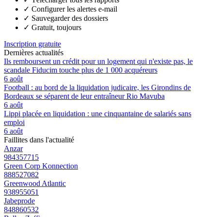
✓
Configurer les alertes e-mail
✓
Sauvegarder des dossiers
✓
Gratuit, toujours
Inscription gratuite
Dernières actualités
Ils remboursent un crédit pour un logement qui n'existe pas, le
scandale Fiducim touche plus de 1 000 acquéreurs
6 août
Football : au bord de la liquidation judicaire, les Girondins de
Bordeaux se séparent de leur entraîneur Rio Mavuba
6 août
Lippi placée en liquidation : une cinquantaine de salariés sans
emploi
6 août
Faillites dans l'actualité
Anzar
984357715
Green Corp Konnection
888527082
Greenwood Atlantic
938955051
Jabeprode
848860532