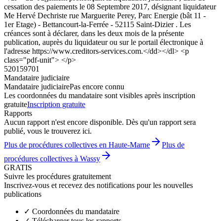
cessation des paiements le 08 Septembre 2017, désignant liquidateur
Me Hervé Dechriste rue Marguerite Perey, Parc Energie (bât 11 -
1er Etage) - Bettancourt-la-Ferrée - 52115 Saint-Dizier . Les
créances sont à déclarer, dans les deux mois de la présente
publication, auprès du liquidateur ou sur le portail électronique à
l'adresse https://www.creditors-services.com.</dd></dl> <p
class="pdf-unit"> </p>
520159701
Mandataire judiciaire
Mandataire judiciaire
Pas encore connu
Les coordonnées du mandataire sont visibles après inscription
gratuite
Inscription gratuite
Rapports
Aucun rapport n'est encore disponible. Dès qu'un rapport sera
publié, vous le trouverez ici.
Plus de procédures collectives en Haute-Marne
Plus de
procédures collectives à Wassy
GRATIS
Suivre les procédures gratuitement
Inscrivez-vous et recevez des notifications pour les nouvelles
publications
✓
Coordonnées du mandataire
✓
Télécharger tous les rapports