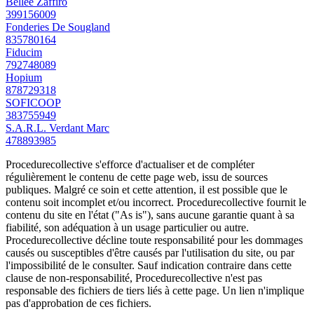
Bellee Zaffiro
399156009
Fonderies De Sougland
835780164
Fiducim
792748089
Hopium
878729318
SOFICOOP
383755949
S.A.R.L. Verdant Marc
478893985
Procedurecollective s'efforce d'actualiser et de compléter
régulièrement le contenu de cette page web, issu de sources
publiques. Malgré ce soin et cette attention, il est possible que le
contenu soit incomplet et/ou incorrect. Procedurecollective fournit le
contenu du site en l'état ("As is"), sans aucune garantie quant à sa
fiabilité, son adéquation à un usage particulier ou autre.
Procedurecollective décline toute responsabilité pour les dommages
causés ou susceptibles d'être causés par l'utilisation du site, ou par
l'impossibilité de le consulter. Sauf indication contraire dans cette
clause de non-responsabilité, Procedurecollective n'est pas
responsable des fichiers de tiers liés à cette page. Un lien n'implique
pas d'approbation de ces fichiers.