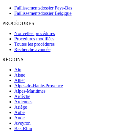
Faillissementsdossier
Pays-Bas
Faillissementsdossier
Belgique
PROCÉDURES
Nouvelles procédures
Procédures modifiées
Toutes les procédures
Recherche avancée
RÉGIONS
Ain
Aisne
Allier
Alpes-de-Haute-Provence
Alpes-Maritimes
Ardèche
Ardennes
Ariège
Aube
Aude
Aveyron
Bas-Rhin