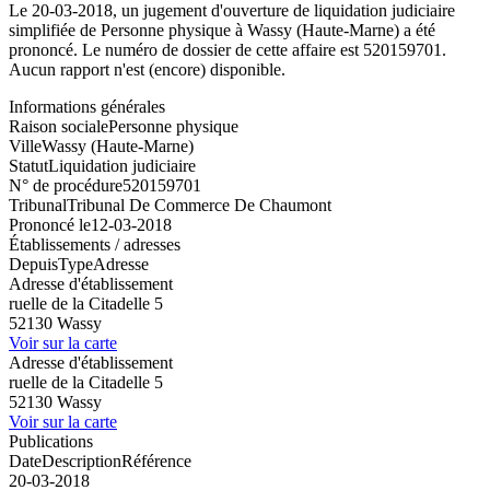
Le 20-03-2018, un jugement d'ouverture de liquidation judiciaire
simplifiée de Personne physique à Wassy (Haute-Marne) a été
prononcé. Le numéro de dossier de cette affaire est 520159701.
Aucun rapport n'est (encore) disponible.
Informations générales
Raison sociale
Personne physique
Ville
Wassy (Haute-Marne)
Statut
Liquidation judiciaire
N° de procédure
520159701
Tribunal
Tribunal De Commerce De Chaumont
Prononcé le
12-03-2018
Établissements / adresses
Depuis
Type
Adresse
Adresse d'établissement
ruelle de la Citadelle 5
52130 Wassy
Voir sur la carte
Adresse d'établissement
ruelle de la Citadelle 5
52130 Wassy
Voir sur la carte
Publications
Date
Description
Référence
20-03-2018