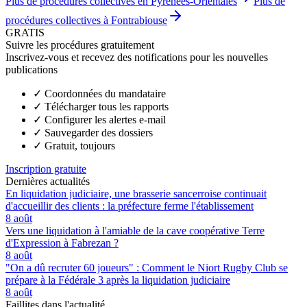
Plus de procédures collectives en Pyrénées-Orientales
Plus de
procédures collectives à Fontrabiouse
GRATIS
Suivre les procédures gratuitement
Inscrivez-vous et recevez des notifications pour les nouvelles
publications
✓
Coordonnées du mandataire
✓
Télécharger tous les rapports
✓
Configurer les alertes e-mail
✓
Sauvegarder des dossiers
✓
Gratuit, toujours
Inscription gratuite
Dernières actualités
En liquidation judiciaire, une brasserie sancerroise continuait
d'accueillir des clients : la préfecture ferme l'établissement
8 août
Vers une liquidation à l'amiable de la cave coopérative Terre
d'Expression à Fabrezan ?
8 août
"On a dû recruter 60 joueurs" : Comment le Niort Rugby Club se
prépare à la Fédérale 3 après la liquidation judiciaire
8 août
Faillites dans l'actualité