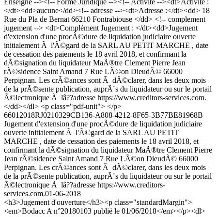
Enseigne --><!-- Forme Juridique --><!-- Activite --><dt>Activité :
</dt><dd>aucune</dd><!-- adresse --><dt>Adresse :</dt><dd> 18
Rue du Pla de Bernat 66210 Fontrabiouse </dd> <!-- complement
jugement --> <dt>Complément Jugement : </dt><dd>Jugement
d'extension d'une procÃ©dure de liquidation judiciaire ouverte
initialement Ã l'Ã©gard de la SARL AU PETIT MARCHE , date
de cessation des paiements le 18 avril 2018, et confirmant la
dÃ©signation du liquidateur MaÃ®tre Clement Pierre Jean
rÃ©sidence Saint Amand 7 Rue LÃ©on DieudÃ© 66000
Perpignan. Les crÃ©ances sont Ã dÃ©clarer, dans les deux mois
de la prÃ©sente publication, auprÃ¨s du liquidateur ou sur le portail
Ã©lectronique Ã lâ??adresse https://www.creditors-services.com.
</dd></dl> <p class="pdf-unit"> </p>
66012018RJ0210329CB136-A808-4212-8F65-3B77BE81968B
Jugement d'extension d'une procÃ©dure de liquidation judiciaire
ouverte initialement Ã l'Ã©gard de la SARL AU PETIT
MARCHE , date de cessation des paiements le 18 avril 2018, et
confirmant la dÃ©signation du liquidateur MaÃ®tre Clement Pierre
Jean rÃ©sidence Saint Amand 7 Rue LÃ©on DieudÃ© 66000
Perpignan. Les crÃ©ances sont Ã dÃ©clarer, dans les deux mois
de la prÃ©sente publication, auprÃ¨s du liquidateur ou sur le portail
Ã©lectronique Ã lâ??adresse https://www.creditors-
services.com.
01-06-2018
<h3>Jugement d'ouverture</h3><p class="standardMargin">
<em>Bodacc A n°20180103 publié le 01/06/2018</em></p><dl>