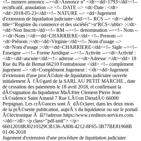
<!-- numero annonce --><dt>Annonce n° </dt><dd>1793</dd><!--
rectificatif, annulation --> <!-- DATE --> <dt>Date : </dt>
<dd>2018-05-23</dd><!-- NATURE --> <dd>Jugement
d'extension de liquidation judiciaire</dd><!-- RCS --> <dt><abbr
title="Registre du commerce et des sociétés">n°RCS</abbr> :</dt>
<dd>Non Inscrit</dd><!-- RM --><!-- denomination --><!-- Nom --
><dt>Nom :</dt><dd>CHARRIERE</dd> <!-- Prenom -->
<dt>Prénom :</dt><dd>Virginie</dd><!-- Nom d'usage -->
<dt>Nom d'usage :</dt><dd>CHARRIERE</dd><!-- Sigle --><!--
Enseigne --><!-- Forme Juridique --><!-- Activite --><dt>Activité :
</dt><dd>aucune</dd><!-- adresse --><dt>Adresse :</dt><dd> 18
Rue du Pla de Bernat 66210 Fontrabiouse </dd> <!-- complement
jugement --> <dt>Complément Jugement : </dt><dd>Jugement
d'extension d'une procÃ©dure de liquidation judiciaire ouverte
initialement Ã l'Ã©gard de la SARL AU PETIT MARCHE , date
de cessation des paiements le 18 avril 2018, et confirmant la
dÃ©signation du liquidateur MaÃ®tre Clement Pierre Jean
rÃ©sidence Saint Amand 7 Rue LÃ©on DieudÃ© 66000
Perpignan. Les crÃ©ances sont Ã dÃ©clarer, dans les deux mois
de la prÃ©sente publication, auprÃ¨s du liquidateur ou sur le portail
Ã©lectronique Ã lâ??adresse https://www.creditors-services.com.
</dd></dl> <p class="pdf-unit"> </p>
66012018RJ0210329CB136-A808-4212-8F65-3B77BE81968B
01-06-2018
Jugement d'extension d'une procédure de liquidation judiciaire