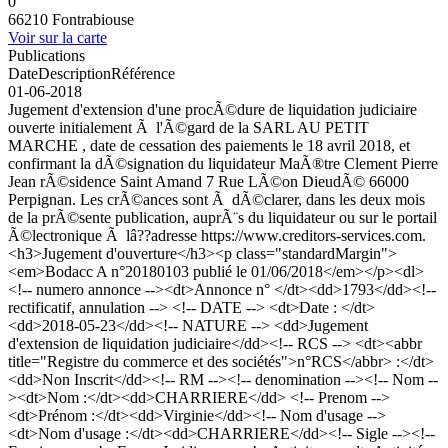
0
66210 Fontrabiouse
Voir sur la carte
Publications
Date
Description
Référence
01-06-2018
Jugement d'extension d'une procÃ©dure de liquidation judiciaire
ouverte initialement Ã l'Ã©gard de la SARL AU PETIT
MARCHE , date de cessation des paiements le 18 avril 2018, et
confirmant la dÃ©signation du liquidateur MaÃ®tre Clement Pierre
Jean rÃ©sidence Saint Amand 7 Rue LÃ©on DieudÃ© 66000
Perpignan. Les crÃ©ances sont Ã dÃ©clarer, dans les deux mois
de la prÃ©sente publication, auprÃ¨s du liquidateur ou sur le portail
Ã©lectronique Ã lâ??adresse https://www.creditors-services.com.
<h3>Jugement d'ouverture</h3><p class="standardMargin">
<em>Bodacc A n°20180103 publié le 01/06/2018</em></p><dl>
<!-- numero annonce --><dt>Annonce n° </dt><dd>1793</dd><!--
rectificatif, annulation --> <!-- DATE --> <dt>Date : </dt>
<dd>2018-05-23</dd><!-- NATURE --> <dd>Jugement
d'extension de liquidation judiciaire</dd><!-- RCS --> <dt><abbr
title="Registre du commerce et des sociétés">n°RCS</abbr> :</dt>
<dd>Non Inscrit</dd><!-- RM --><!-- denomination --><!-- Nom --
><dt>Nom :</dt><dd>CHARRIERE</dd> <!-- Prenom -->
<dt>Prénom :</dt><dd>Virginie</dd><!-- Nom d'usage -->
<dt>Nom d'usage :</dt><dd>CHARRIERE</dd><!-- Sigle --><!--