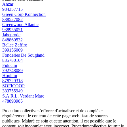
Anzar
984357715
Green Corp Konnection
888527082
Greenwood Atlantic
938955051
Jabeprode
848860532
Bellee Zaffiro
399156009
Fonderies De Sougland
835780164
Fiducim
792748089
Hopium
878729318
SOFICOOP
383755949
S.A.R.L. Verdant Marc
478893985
Procedurecollective s'efforce d'actualiser et de compléter
régulièrement le contenu de cette page web, issu de sources
publiques. Malgré ce soin et cette attention, il est possible que le
contenu soit incomplet et/ou incorrect. Procedurecollective fournit le