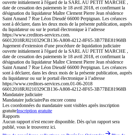
ouverte initialement à l'égard de la SARL AU PETIT MARCHE ,
date de cessation des paiements le 18 avril 2018, et confirmant la
désignation du liquidateur Maître Clement Pierre Jean résidence
Saint Amand 7 Rue Léon Dieudé 66000 Perpignan. Les créances
sont à déclarer, dans les deux mois de la présente publication, auprès
du liquidateur ou sur le portail électronique à l’adresse
https://www.creditors-services.com.
66012018RJ0210329CB136-A808-4212-8F65-3B77BE81968B
Jugement d'extension d'une procédure de liquidation judiciaire
ouverte initialement à l'égard de la SARL AU PETIT MARCHE ,
date de cessation des paiements le 18 avril 2018, et confirmant la
désignation du liquidateur Maître Clement Pierre Jean résidence
Saint Amand 7 Rue Léon Dieudé 66000 Perpignan. Les créances
sont à déclarer, dans les deux mois de la présente publication, auprès
du liquidateur ou sur le portail électronique à l’adresse
https://www.creditors-services.com.
01-06-2018
66012018RJ0210329CB136-A808-4212-8F65-3B77BE81968B
Mandataire judiciaire
Mandataire judiciaire
Pas encore connu
Les coordonnées du mandataire sont visibles après inscription
gratuite
Inscription gratuite
Rapports
Aucun rapport n'est encore disponible. Dès qu'un rapport sera
publié, vous le trouverez ici.