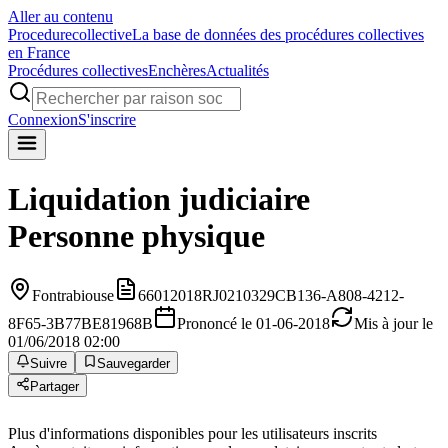
Aller au contenu
Procedure
collective
La base de données des procédures collectives
en France
Procédures collectives
Enchères
Actualités
Connexion
S'inscrire
Liquidation judiciaire
Personne physique
Fontrabiouse
66012018RJ0210329CB136-A808-4212-
8F65-3B77BE81968B
Prononcé le 01-06-2018
Mis à jour le
01/06/2018 02:00
Suivre
Sauvegarder
Partager
Plus d'informations disponibles pour les utilisateurs inscrits