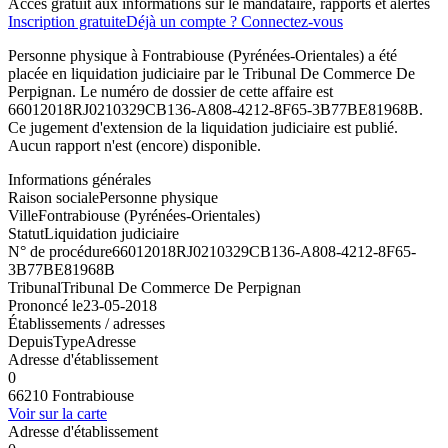
Accès gratuit aux informations sur le mandataire, rapports et alertes
Inscription gratuite
Déjà un compte ? Connectez-vous
Personne physique à Fontrabiouse (Pyrénées-Orientales) a été
placée en liquidation judiciaire par le Tribunal De Commerce De
Perpignan. Le numéro de dossier de cette affaire est
66012018RJ0210329CB136-A808-4212-8F65-3B77BE81968B.
Ce jugement d'extension de la liquidation judiciaire est publié.
Aucun rapport n'est (encore) disponible.
Informations générales
Raison sociale
Personne physique
Ville
Fontrabiouse (Pyrénées-Orientales)
Statut
Liquidation judiciaire
N° de procédure
66012018RJ0210329CB136-A808-4212-8F65-
3B77BE81968B
Tribunal
Tribunal De Commerce De Perpignan
Prononcé le
23-05-2018
Établissements / adresses
Depuis
Type
Adresse
Adresse d'établissement
0
66210 Fontrabiouse
Voir sur la carte
Adresse d'établissement