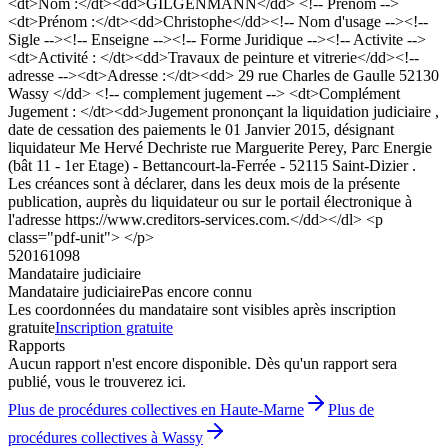
<dt>Nom :</dt><dd>GILGENMANN</dd> <!-- Prenom -->
<dt>Prénom :</dt><dd>Christophe</dd><!-- Nom d'usage --><!--
Sigle --><!-- Enseigne --><!-- Forme Juridique --><!-- Activite -->
<dt>Activité : </dt><dd>Travaux de peinture et vitrerie</dd><!--
adresse --><dt>Adresse :</dt><dd> 29 rue Charles de Gaulle 52130
Wassy </dd> <!-- complement jugement --> <dt>Complément
Jugement : </dt><dd>Jugement prononçant la liquidation judiciaire ,
date de cessation des paiements le 01 Janvier 2015, désignant
liquidateur Me Hervé Dechriste rue Marguerite Perey, Parc Energie
(bât 11 - 1er Etage) - Bettancourt-la-Ferrée - 52115 Saint-Dizier .
Les créances sont à déclarer, dans les deux mois de la présente
publication, auprès du liquidateur ou sur le portail électronique à
l'adresse https://www.creditors-services.com.</dd></dl> <p
class="pdf-unit"> </p>
520161098
Mandataire judiciaire
Mandataire judiciaire
Pas encore connu
Les coordonnées du mandataire sont visibles après inscription
gratuite
Inscription gratuite
Rapports
Aucun rapport n'est encore disponible. Dès qu'un rapport sera
publié, vous le trouverez ici.
Plus de procédures collectives en Haute-Marne
Plus de
procédures collectives à Wassy