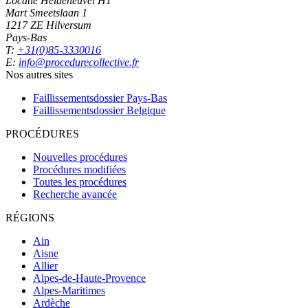
Locatie Heideheuvel H1
Mart Smeetslaan 1
1217 ZE Hilversum
Pays-Bas
T:
+31(0)85-3330016
E:
info@procedurecollective.fr
Nos autres sites
Faillissementsdossier
Pays-Bas
Faillissementsdossier
Belgique
PROCÉDURES
Nouvelles procédures
Procédures modifiées
Toutes les procédures
Recherche avancée
RÉGIONS
Ain
Aisne
Allier
Alpes-de-Haute-Provence
Alpes-Maritimes
Ardèche