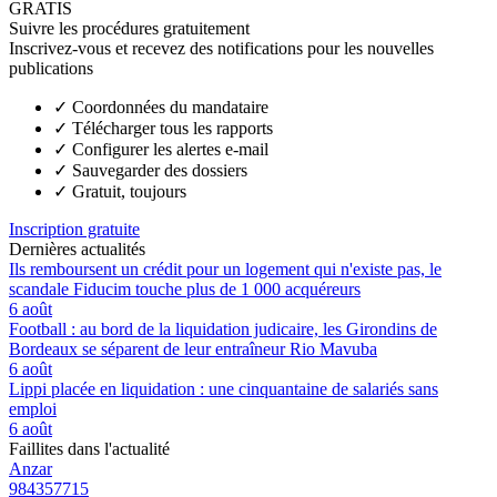
GRATIS
Suivre les procédures gratuitement
Inscrivez-vous et recevez des notifications pour les nouvelles
publications
✓
Coordonnées du mandataire
✓
Télécharger tous les rapports
✓
Configurer les alertes e-mail
✓
Sauvegarder des dossiers
✓
Gratuit, toujours
Inscription gratuite
Dernières actualités
Ils remboursent un crédit pour un logement qui n'existe pas, le
scandale Fiducim touche plus de 1 000 acquéreurs
6 août
Football : au bord de la liquidation judicaire, les Girondins de
Bordeaux se séparent de leur entraîneur Rio Mavuba
6 août
Lippi placée en liquidation : une cinquantaine de salariés sans
emploi
6 août
Faillites dans l'actualité
Anzar
984357715