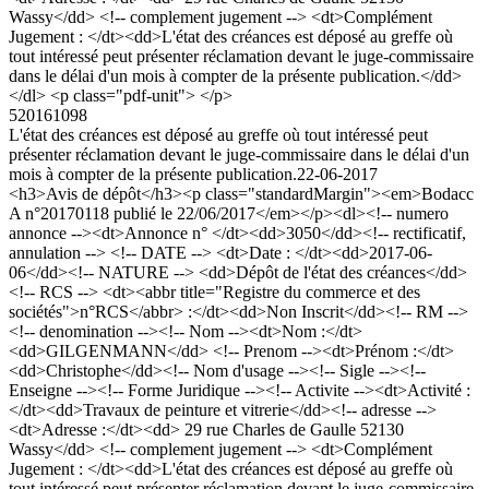
Wassy</dd> <!-- complement jugement --> <dt>Complément
Jugement : </dt><dd>L'état des créances est déposé au greffe où
tout intéressé peut présenter réclamation devant le juge-commissaire
dans le délai d'un mois à compter de la présente publication.</dd>
</dl> <p class="pdf-unit"> </p>
520161098
L'état des créances est déposé au greffe où tout intéressé peut
présenter réclamation devant le juge-commissaire dans le délai d'un
mois à compter de la présente publication.
22-06-2017
<h3>Avis de dépôt</h3><p class="standardMargin"><em>Bodacc
A n°20170118 publié le 22/06/2017</em></p><dl><!-- numero
annonce --><dt>Annonce n° </dt><dd>3050</dd><!-- rectificatif,
annulation --> <!-- DATE --> <dt>Date : </dt><dd>2017-06-
06</dd><!-- NATURE --> <dd>Dépôt de l'état des créances</dd>
<!-- RCS --> <dt><abbr title="Registre du commerce et des
sociétés">n°RCS</abbr> :</dt><dd>Non Inscrit</dd><!-- RM -->
<!-- denomination --><!-- Nom --><dt>Nom :</dt>
<dd>GILGENMANN</dd> <!-- Prenom --><dt>Prénom :</dt>
<dd>Christophe</dd><!-- Nom d'usage --><!-- Sigle --><!--
Enseigne --><!-- Forme Juridique --><!-- Activite --><dt>Activité :
</dt><dd>Travaux de peinture et vitrerie</dd><!-- adresse -->
<dt>Adresse :</dt><dd> 29 rue Charles de Gaulle 52130
Wassy</dd> <!-- complement jugement --> <dt>Complément
Jugement : </dt><dd>L'état des créances est déposé au greffe où
tout intéressé peut présenter réclamation devant le juge-commissaire