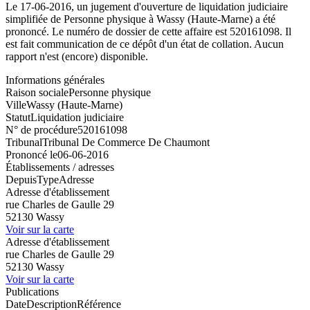
Le 17-06-2016, un jugement d'ouverture de liquidation judiciaire
simplifiée de Personne physique à Wassy (Haute-Marne) a été
prononcé. Le numéro de dossier de cette affaire est 520161098. Il
est fait communication de ce dépôt d'un état de collation. Aucun
rapport n'est (encore) disponible.
Informations générales
Raison sociale
Personne physique
Ville
Wassy (Haute-Marne)
Statut
Liquidation judiciaire
N° de procédure
520161098
Tribunal
Tribunal De Commerce De Chaumont
Prononcé le
06-06-2016
Établissements / adresses
Depuis
Type
Adresse
Adresse d'établissement
rue Charles de Gaulle 29
52130 Wassy
Voir sur la carte
Adresse d'établissement
rue Charles de Gaulle 29
52130 Wassy
Voir sur la carte
Publications
Date
Description
Référence