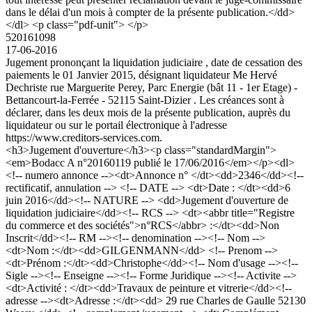
dans le délai d'un mois à compter de la présente publication.</dd>
</dl> <p class="pdf-unit"> </p>
520161098
17-06-2016
Jugement prononçant la liquidation judiciaire , date de cessation des
paiements le 01 Janvier 2015, désignant liquidateur Me Hervé
Dechriste rue Marguerite Perey, Parc Energie (bât 11 - 1er Etage) -
Bettancourt-la-Ferrée - 52115 Saint-Dizier . Les créances sont à
déclarer, dans les deux mois de la présente publication, auprès du
liquidateur ou sur le portail électronique à l'adresse
https://www.creditors-services.com.
<h3>Jugement d'ouverture</h3><p class="standardMargin">
<em>Bodacc A n°20160119 publié le 17/06/2016</em></p><dl>
<!-- numero annonce --><dt>Annonce n° </dt><dd>2346</dd><!--
rectificatif, annulation --> <!-- DATE --> <dt>Date : </dt><dd>6
juin 2016</dd><!-- NATURE --> <dd>Jugement d'ouverture de
liquidation judiciaire</dd><!-- RCS --> <dt><abbr title="Registre
du commerce et des sociétés">n°RCS</abbr> :</dt><dd>Non
Inscrit</dd><!-- RM --><!-- denomination --><!-- Nom -->
<dt>Nom :</dt><dd>GILGENMANN</dd> <!-- Prenom -->
<dt>Prénom :</dt><dd>Christophe</dd><!-- Nom d'usage --><!--
Sigle --><!-- Enseigne --><!-- Forme Juridique --><!-- Activite -->
<dt>Activité : </dt><dd>Travaux de peinture et vitrerie</dd><!--
adresse --><dt>Adresse :</dt><dd> 29 rue Charles de Gaulle 52130