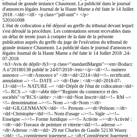
tribunal de grande instance Chaumont. La publicité dans le journal
d'annonces légales Journal de la Haute Marne a été faite le 14 Juillet
2018 .</dd></dl> <p class="pdf-unit"> </p>
520161098
L'état de collocation a été déposé au greffe du tribunal devant lequel
s'est déroulé la procédure. Les contestations seront recevables dans
un délai de trente jours à compter de la date de la présente
publication auprès du greffe du juge de l'exécution du tribunal de
grande instance Chaumont. La publicité dans le journal d'annonces
légales Journal de la Haute Marne a été faite le 14 Juillet 2018 .
24-
07-2018
<h3>Avis de dépôt</h3><p class="standardMargin"><em>Bodacc
A n°20180138 publié le 24/07/2018</em></p><dl><!-- numero
annonce --><dt>Annonce n° </dt><dd>2214</dd><!-- rectificatif,
annulation --> <!-- DATE --> <dt>Date : </dt><dd>2018-07-
13</dd><!-- NATURE --> <dd>Dépôt de l'état de collocation</dd>
<!-- RCS --> <dt><abbr title="Registre du commerce et des
sociétés">n°RCS</abbr> :</dt><dd>Non Inscrit</dd><!-- RM -->
<!-- denomination --><!-- Nom --><dt>Nom :</dt>
<dd>GILGENMANN</dd> <!-- Prenom --><dt>Prénom :</dt>
<dd>Christophe</dd><!-- Nom d'usage --><!-- Sigle --><!--
Enseigne --><!-- Forme Juridique --><!-- Activite --><dt>Activité :
</dt><dd>Travaux de peinture et vitrerie</dd><!-- adresse -->
<dt>Adresse :</dt><dd> 29 rue Charles de Gaulle 52130 Wassy
</dd> <!-- complement jugement --> <dt>Complément Jugement :