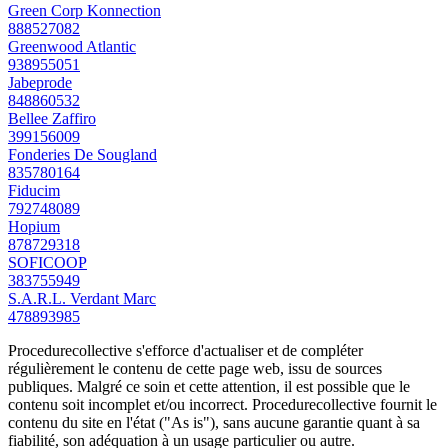
Green Corp Konnection
888527082
Greenwood Atlantic
938955051
Jabeprode
848860532
Bellee Zaffiro
399156009
Fonderies De Sougland
835780164
Fiducim
792748089
Hopium
878729318
SOFICOOP
383755949
S.A.R.L. Verdant Marc
478893985
Procedurecollective s'efforce d'actualiser et de compléter
régulièrement le contenu de cette page web, issu de sources
publiques. Malgré ce soin et cette attention, il est possible que le
contenu soit incomplet et/ou incorrect. Procedurecollective fournit le
contenu du site en l'état ("As is"), sans aucune garantie quant à sa
fiabilité, son adéquation à un usage particulier ou autre.