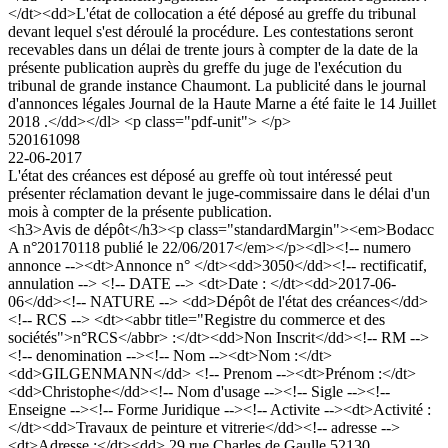
</dt><dd>L'état de collocation a été déposé au greffe du tribunal
devant lequel s'est déroulé la procédure. Les contestations seront
recevables dans un délai de trente jours à compter de la date de la
présente publication auprès du greffe du juge de l'exécution du
tribunal de grande instance Chaumont. La publicité dans le journal
d'annonces légales Journal de la Haute Marne a été faite le 14 Juillet
2018 .</dd></dl> <p class="pdf-unit"> </p>
520161098
22-06-2017
L'état des créances est déposé au greffe où tout intéressé peut
présenter réclamation devant le juge-commissaire dans le délai d'un
mois à compter de la présente publication.
<h3>Avis de dépôt</h3><p class="standardMargin"><em>Bodacc
A n°20170118 publié le 22/06/2017</em></p><dl><!-- numero
annonce --><dt>Annonce n° </dt><dd>3050</dd><!-- rectificatif,
annulation --> <!-- DATE --> <dt>Date : </dt><dd>2017-06-
06</dd><!-- NATURE --> <dd>Dépôt de l'état des créances</dd>
<!-- RCS --> <dt><abbr title="Registre du commerce et des
sociétés">n°RCS</abbr> :</dt><dd>Non Inscrit</dd><!-- RM -->
<!-- denomination --><!-- Nom --><dt>Nom :</dt>
<dd>GILGENMANN</dd> <!-- Prenom --><dt>Prénom :</dt>
<dd>Christophe</dd><!-- Nom d'usage --><!-- Sigle --><!--
Enseigne --><!-- Forme Juridique --><!-- Activite --><dt>Activité :
</dt><dd>Travaux de peinture et vitrerie</dd><!-- adresse -->
<dt>Adresse :</dt><dd> 29 rue Charles de Gaulle 52130