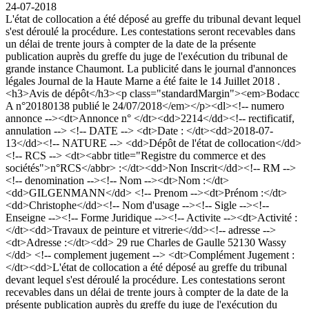
24-07-2018
L'état de collocation a été déposé au greffe du tribunal devant lequel
s'est déroulé la procédure. Les contestations seront recevables dans
un délai de trente jours à compter de la date de la présente
publication auprès du greffe du juge de l'exécution du tribunal de
grande instance Chaumont. La publicité dans le journal d'annonces
légales Journal de la Haute Marne a été faite le 14 Juillet 2018 .
<h3>Avis de dépôt</h3><p class="standardMargin"><em>Bodacc
A n°20180138 publié le 24/07/2018</em></p><dl><!-- numero
annonce --><dt>Annonce n° </dt><dd>2214</dd><!-- rectificatif,
annulation --> <!-- DATE --> <dt>Date : </dt><dd>2018-07-
13</dd><!-- NATURE --> <dd>Dépôt de l'état de collocation</dd>
<!-- RCS --> <dt><abbr title="Registre du commerce et des
sociétés">n°RCS</abbr> :</dt><dd>Non Inscrit</dd><!-- RM -->
<!-- denomination --><!-- Nom --><dt>Nom :</dt>
<dd>GILGENMANN</dd> <!-- Prenom --><dt>Prénom :</dt>
<dd>Christophe</dd><!-- Nom d'usage --><!-- Sigle --><!--
Enseigne --><!-- Forme Juridique --><!-- Activite --><dt>Activité :
</dt><dd>Travaux de peinture et vitrerie</dd><!-- adresse -->
<dt>Adresse :</dt><dd> 29 rue Charles de Gaulle 52130 Wassy
</dd> <!-- complement jugement --> <dt>Complément Jugement :
</dt><dd>L'état de collocation a été déposé au greffe du tribunal
devant lequel s'est déroulé la procédure. Les contestations seront
recevables dans un délai de trente jours à compter de la date de la
présente publication auprès du greffe du juge de l'exécution du