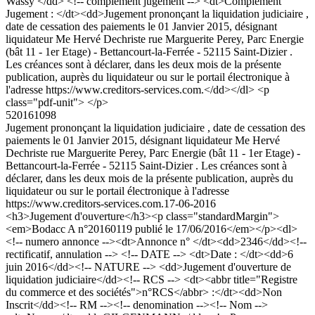
Wassy </dd> <!-- complement jugement --> <dt>Complément
Jugement : </dt><dd>Jugement prononçant la liquidation judiciaire ,
date de cessation des paiements le 01 Janvier 2015, désignant
liquidateur Me Hervé Dechriste rue Marguerite Perey, Parc Energie
(bât 11 - 1er Etage) - Bettancourt-la-Ferrée - 52115 Saint-Dizier .
Les créances sont à déclarer, dans les deux mois de la présente
publication, auprès du liquidateur ou sur le portail électronique à
l'adresse https://www.creditors-services.com.</dd></dl> <p
class="pdf-unit"> </p>
520161098
Jugement prononçant la liquidation judiciaire , date de cessation des
paiements le 01 Janvier 2015, désignant liquidateur Me Hervé
Dechriste rue Marguerite Perey, Parc Energie (bât 11 - 1er Etage) -
Bettancourt-la-Ferrée - 52115 Saint-Dizier . Les créances sont à
déclarer, dans les deux mois de la présente publication, auprès du
liquidateur ou sur le portail électronique à l'adresse
https://www.creditors-services.com.
17-06-2016
<h3>Jugement d'ouverture</h3><p class="standardMargin">
<em>Bodacc A n°20160119 publié le 17/06/2016</em></p><dl>
<!-- numero annonce --><dt>Annonce n° </dt><dd>2346</dd><!--
rectificatif, annulation --> <!-- DATE --> <dt>Date : </dt><dd>6
juin 2016</dd><!-- NATURE --> <dd>Jugement d'ouverture de
liquidation judiciaire</dd><!-- RCS --> <dt><abbr title="Registre
du commerce et des sociétés">n°RCS</abbr> :</dt><dd>Non
Inscrit</dd><!-- RM --><!-- denomination --><!-- Nom -->