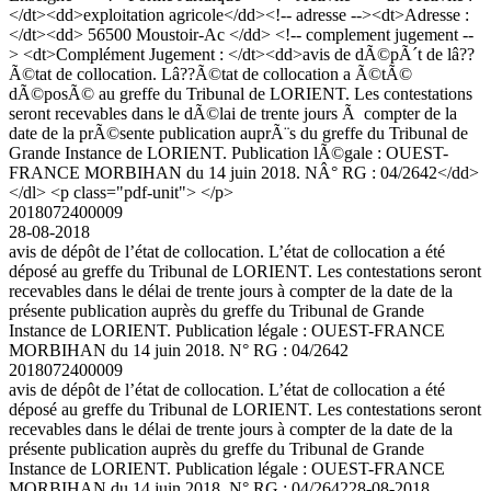
</dt><dd>exploitation agricole</dd><!-- adresse --><dt>Adresse :
</dt><dd> 56500 Moustoir-Ac </dd> <!-- complement jugement --
> <dt>Complément Jugement : </dt><dd>avis de dÃ©pÃ´t de lâ??
Ã©tat de collocation. Lâ??Ã©tat de collocation a Ã©tÃ©
dÃ©posÃ© au greffe du Tribunal de LORIENT. Les contestations
seront recevables dans le dÃ©lai de trente jours Ã compter de la
date de la prÃ©sente publication auprÃ¨s du greffe du Tribunal de
Grande Instance de LORIENT. Publication lÃ©gale : OUEST-
FRANCE MORBIHAN du 14 juin 2018. NÂ° RG : 04/2642</dd>
</dl> <p class="pdf-unit"> </p>
2018072400009
28-08-2018
avis de dépôt de l’état de collocation. L’état de collocation a été
déposé au greffe du Tribunal de LORIENT. Les contestations seront
recevables dans le délai de trente jours à compter de la date de la
présente publication auprès du greffe du Tribunal de Grande
Instance de LORIENT. Publication légale : OUEST-FRANCE
MORBIHAN du 14 juin 2018. N° RG : 04/2642
2018072400009
avis de dépôt de l’état de collocation. L’état de collocation a été
déposé au greffe du Tribunal de LORIENT. Les contestations seront
recevables dans le délai de trente jours à compter de la date de la
présente publication auprès du greffe du Tribunal de Grande
Instance de LORIENT. Publication légale : OUEST-FRANCE
MORBIHAN du 14 juin 2018. N° RG : 04/2642
28-08-2018