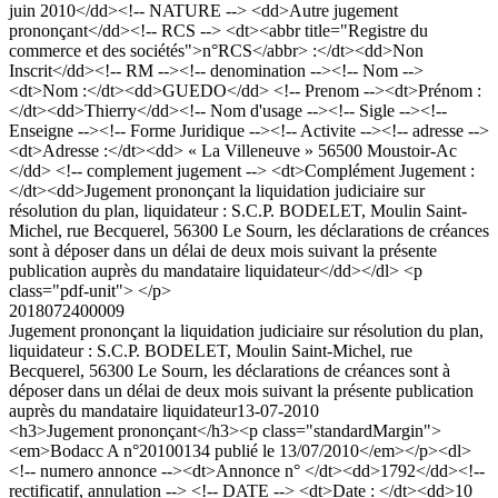
juin 2010</dd><!-- NATURE --> <dd>Autre jugement
prononçant</dd><!-- RCS --> <dt><abbr title="Registre du
commerce et des sociétés">n°RCS</abbr> :</dt><dd>Non
Inscrit</dd><!-- RM --><!-- denomination --><!-- Nom -->
<dt>Nom :</dt><dd>GUEDO</dd> <!-- Prenom --><dt>Prénom :
</dt><dd>Thierry</dd><!-- Nom d'usage --><!-- Sigle --><!--
Enseigne --><!-- Forme Juridique --><!-- Activite --><!-- adresse -->
<dt>Adresse :</dt><dd> « La Villeneuve » 56500 Moustoir-Ac
</dd> <!-- complement jugement --> <dt>Complément Jugement :
</dt><dd>Jugement prononçant la liquidation judiciaire sur
résolution du plan, liquidateur : S.C.P. BODELET, Moulin Saint-
Michel, rue Becquerel, 56300 Le Sourn, les déclarations de créances
sont à déposer dans un délai de deux mois suivant la présente
publication auprès du mandataire liquidateur</dd></dl> <p
class="pdf-unit"> </p>
2018072400009
Jugement prononçant la liquidation judiciaire sur résolution du plan,
liquidateur : S.C.P. BODELET, Moulin Saint-Michel, rue
Becquerel, 56300 Le Sourn, les déclarations de créances sont à
déposer dans un délai de deux mois suivant la présente publication
auprès du mandataire liquidateur
13-07-2010
<h3>Jugement prononçant</h3><p class="standardMargin">
<em>Bodacc A n°20100134 publié le 13/07/2010</em></p><dl>
<!-- numero annonce --><dt>Annonce n° </dt><dd>1792</dd><!--
rectificatif, annulation --> <!-- DATE --> <dt>Date : </dt><dd>10