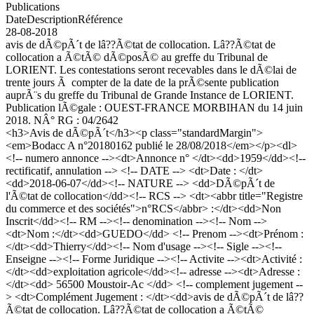
Publications
Date
Description
Référence
28-08-2018
avis de dÃ©pÃ´t de lâ??Ã©tat de collocation. Lâ??Ã©tat de
collocation a Ã©tÃ© dÃ©posÃ© au greffe du Tribunal de
LORIENT. Les contestations seront recevables dans le dÃ©lai de
trente jours Ã compter de la date de la prÃ©sente publication
auprÃ¨s du greffe du Tribunal de Grande Instance de LORIENT.
Publication lÃ©gale : OUEST-FRANCE MORBIHAN du 14 juin
2018. NÂ° RG : 04/2642
<h3>Avis de dÃ©pÃ´t</h3><p class="standardMargin">
<em>Bodacc A n°20180162 publié le 28/08/2018</em></p><dl>
<!-- numero annonce --><dt>Annonce n° </dt><dd>1959</dd><!--
rectificatif, annulation --> <!-- DATE --> <dt>Date : </dt>
<dd>2018-06-07</dd><!-- NATURE --> <dd>DÃ©pÃ´t de
l'Ã©tat de collocation</dd><!-- RCS --> <dt><abbr title="Registre
du commerce et des sociétés">n°RCS</abbr> :</dt><dd>Non
Inscrit</dd><!-- RM --><!-- denomination --><!-- Nom -->
<dt>Nom :</dt><dd>GUEDO</dd> <!-- Prenom --><dt>Prénom :
</dt><dd>Thierry</dd><!-- Nom d'usage --><!-- Sigle --><!--
Enseigne --><!-- Forme Juridique --><!-- Activite --><dt>Activité :
</dt><dd>exploitation agricole</dd><!-- adresse --><dt>Adresse :
</dt><dd> 56500 Moustoir-Ac </dd> <!-- complement jugement --
> <dt>Complément Jugement : </dt><dd>avis de dÃ©pÃ´t de lâ??
Ã©tat de collocation. Lâ??Ã©tat de collocation a Ã©tÃ©