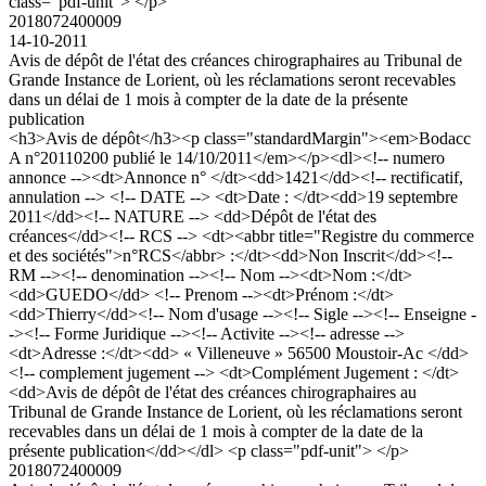
class="pdf-unit"> </p>
2018072400009
14-10-2011
Avis de dépôt de l'état des créances chirographaires au Tribunal de
Grande Instance de Lorient, où les réclamations seront recevables
dans un délai de 1 mois à compter de la date de la présente
publication
<h3>Avis de dépôt</h3><p class="standardMargin"><em>Bodacc
A n°20110200 publié le 14/10/2011</em></p><dl><!-- numero
annonce --><dt>Annonce n° </dt><dd>1421</dd><!-- rectificatif,
annulation --> <!-- DATE --> <dt>Date : </dt><dd>19 septembre
2011</dd><!-- NATURE --> <dd>Dépôt de l'état des
créances</dd><!-- RCS --> <dt><abbr title="Registre du commerce
et des sociétés">n°RCS</abbr> :</dt><dd>Non Inscrit</dd><!--
RM --><!-- denomination --><!-- Nom --><dt>Nom :</dt>
<dd>GUEDO</dd> <!-- Prenom --><dt>Prénom :</dt>
<dd>Thierry</dd><!-- Nom d'usage --><!-- Sigle --><!-- Enseigne -
-><!-- Forme Juridique --><!-- Activite --><!-- adresse -->
<dt>Adresse :</dt><dd> « Villeneuve » 56500 Moustoir-Ac </dd>
<!-- complement jugement --> <dt>Complément Jugement : </dt>
<dd>Avis de dépôt de l'état des créances chirographaires au
Tribunal de Grande Instance de Lorient, où les réclamations seront
recevables dans un délai de 1 mois à compter de la date de la
présente publication</dd></dl> <p class="pdf-unit"> </p>
2018072400009