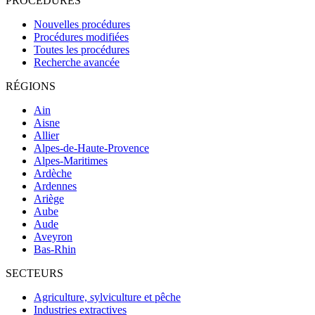
PROCÉDURES
Nouvelles procédures
Procédures modifiées
Toutes les procédures
Recherche avancée
RÉGIONS
Ain
Aisne
Allier
Alpes-de-Haute-Provence
Alpes-Maritimes
Ardèche
Ardennes
Ariège
Aube
Aude
Aveyron
Bas-Rhin
SECTEURS
Agriculture, sylviculture et pêche
Industries extractives