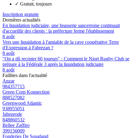
✓
Gratuit, toujours
Inscription gratuite
Dernières actualités
En liquidation judiciaire, une brasserie sancerroise continuait
d'accueillir des clients : la préfecture ferme l'établissement
8 août
Vers une liquidation à l'amiable de la cave coopérative Terre
d'Expression à Fabrezan ?
8 août
"On a dû recruter 60 joueurs" : Comment le Niort Rugby Club se
prépare à la Fédérale 3 après la liquidation judiciaire
8 août
Faillites dans l'actualité
Anzar
984357715
Green Corp Konnection
888527082
Greenwood Atlantic
938955051
Jabeprode
848860532
Bellee Zaffiro
399156009
Fonderies De Sougland