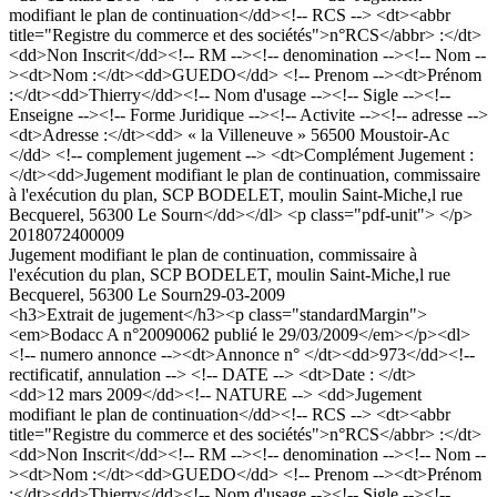
modifiant le plan de continuation</dd><!-- RCS --> <dt><abbr
title="Registre du commerce et des sociétés">n°RCS</abbr> :</dt>
<dd>Non Inscrit</dd><!-- RM --><!-- denomination --><!-- Nom --
><dt>Nom :</dt><dd>GUEDO</dd> <!-- Prenom --><dt>Prénom
:</dt><dd>Thierry</dd><!-- Nom d'usage --><!-- Sigle --><!--
Enseigne --><!-- Forme Juridique --><!-- Activite --><!-- adresse -->
<dt>Adresse :</dt><dd> « la Villeneuve » 56500 Moustoir-Ac
</dd> <!-- complement jugement --> <dt>Complément Jugement :
</dt><dd>Jugement modifiant le plan de continuation, commissaire
à l'exécution du plan, SCP BODELET, moulin Saint-Miche,l rue
Becquerel, 56300 Le Sourn</dd></dl> <p class="pdf-unit"> </p>
2018072400009
Jugement modifiant le plan de continuation, commissaire à
l'exécution du plan, SCP BODELET, moulin Saint-Miche,l rue
Becquerel, 56300 Le Sourn
29-03-2009
<h3>Extrait de jugement</h3><p class="standardMargin">
<em>Bodacc A n°20090062 publié le 29/03/2009</em></p><dl>
<!-- numero annonce --><dt>Annonce n° </dt><dd>973</dd><!--
rectificatif, annulation --> <!-- DATE --> <dt>Date : </dt>
<dd>12 mars 2009</dd><!-- NATURE --> <dd>Jugement
modifiant le plan de continuation</dd><!-- RCS --> <dt><abbr
title="Registre du commerce et des sociétés">n°RCS</abbr> :</dt>
<dd>Non Inscrit</dd><!-- RM --><!-- denomination --><!-- Nom --
><dt>Nom :</dt><dd>GUEDO</dd> <!-- Prenom --><dt>Prénom
:</dt><dd>Thierry</dd><!-- Nom d'usage --><!-- Sigle --><!--