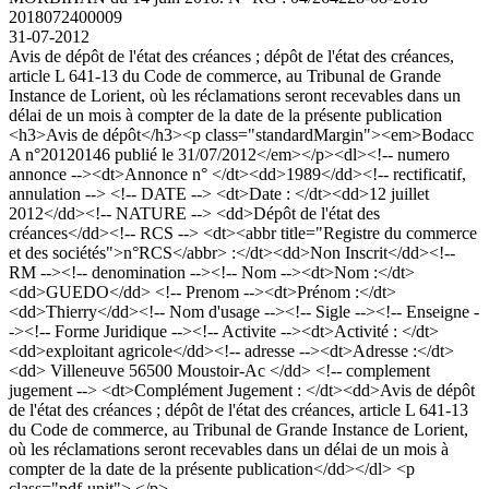
2018072400009
31-07-2012
Avis de dépôt de l'état des créances ; dépôt de l'état des créances,
article L 641-13 du Code de commerce, au Tribunal de Grande
Instance de Lorient, où les réclamations seront recevables dans un
délai de un mois à compter de la date de la présente publication
<h3>Avis de dépôt</h3><p class="standardMargin"><em>Bodacc
A n°20120146 publié le 31/07/2012</em></p><dl><!-- numero
annonce --><dt>Annonce n° </dt><dd>1989</dd><!-- rectificatif,
annulation --> <!-- DATE --> <dt>Date : </dt><dd>12 juillet
2012</dd><!-- NATURE --> <dd>Dépôt de l'état des
créances</dd><!-- RCS --> <dt><abbr title="Registre du commerce
et des sociétés">n°RCS</abbr> :</dt><dd>Non Inscrit</dd><!--
RM --><!-- denomination --><!-- Nom --><dt>Nom :</dt>
<dd>GUEDO</dd> <!-- Prenom --><dt>Prénom :</dt>
<dd>Thierry</dd><!-- Nom d'usage --><!-- Sigle --><!-- Enseigne -
-><!-- Forme Juridique --><!-- Activite --><dt>Activité : </dt>
<dd>exploitant agricole</dd><!-- adresse --><dt>Adresse :</dt>
<dd> Villeneuve 56500 Moustoir-Ac </dd> <!-- complement
jugement --> <dt>Complément Jugement : </dt><dd>Avis de dépôt
de l'état des créances ; dépôt de l'état des créances, article L 641-13
du Code de commerce, au Tribunal de Grande Instance de Lorient,
où les réclamations seront recevables dans un délai de un mois à
compter de la date de la présente publication</dd></dl> <p
class="pdf-unit"> </p>