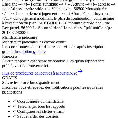
Enseigne --><!-- Forme Juridique --><!-- Activite --><!-- adresse -->
<dt>Adresse :</dt><dd> « la Villeneuve » 56500 Moustoir-Ac
</dd> <!-- complement jugement --> <dt>Complément Jugement :
</dt><dd>Jugement modifiant le plan de continuation, commissaire
à l'exécution du plan, SCP BODELET, moulin Saint-Miche,l rue
Becquerel, 56300 Le Sourn</dd></dl> <p class="pdf-unit"> </p>
2018072400009
Mandataire judiciaire
Mandataire judiciaire
Pas encore connu
Les coordonnées du mandataire sont visibles après inscription
gratuite
Inscription gratuite
Rapports
Aucun rapport n'est encore disponible. Dès qu'un rapport sera
publié, vous le trouverez ici.
Plus de procédures collectives à Moustoir-Ac
GRATIS
Suivre les procédures gratuitement
Inscrivez-vous et recevez des notifications pour les nouvelles
publications
✓
Coordonnées du mandataire
✓
Télécharger tous les rapports
✓
Configurer les alertes e-mail
✓
Sauvegarder des dossiers