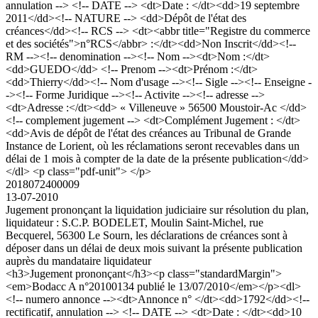
annulation --> <!-- DATE --> <dt>Date : </dt><dd>19 septembre
2011</dd><!-- NATURE --> <dd>Dépôt de l'état des
créances</dd><!-- RCS --> <dt><abbr title="Registre du commerce
et des sociétés">n°RCS</abbr> :</dt><dd>Non Inscrit</dd><!--
RM --><!-- denomination --><!-- Nom --><dt>Nom :</dt>
<dd>GUEDO</dd> <!-- Prenom --><dt>Prénom :</dt>
<dd>Thierry</dd><!-- Nom d'usage --><!-- Sigle --><!-- Enseigne -
-><!-- Forme Juridique --><!-- Activite --><!-- adresse -->
<dt>Adresse :</dt><dd> « Villeneuve » 56500 Moustoir-Ac </dd>
<!-- complement jugement --> <dt>Complément Jugement : </dt>
<dd>Avis de dépôt de l'état des créances au Tribunal de Grande
Instance de Lorient, où les réclamations seront recevables dans un
délai de 1 mois à compter de la date de la présente publication</dd>
</dl> <p class="pdf-unit"> </p>
2018072400009
13-07-2010
Jugement prononçant la liquidation judiciaire sur résolution du plan,
liquidateur : S.C.P. BODELET, Moulin Saint-Michel, rue
Becquerel, 56300 Le Sourn, les déclarations de créances sont à
déposer dans un délai de deux mois suivant la présente publication
auprès du mandataire liquidateur
<h3>Jugement prononçant</h3><p class="standardMargin">
<em>Bodacc A n°20100134 publié le 13/07/2010</em></p><dl>
<!-- numero annonce --><dt>Annonce n° </dt><dd>1792</dd><!--
rectificatif, annulation --> <!-- DATE --> <dt>Date : </dt><dd>10