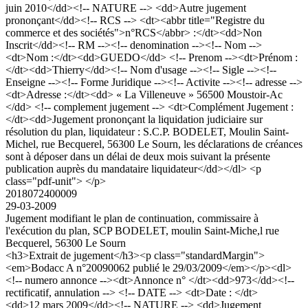
juin 2010</dd><!-- NATURE --> <dd>Autre jugement
prononçant</dd><!-- RCS --> <dt><abbr title="Registre du
commerce et des sociétés">n°RCS</abbr> :</dt><dd>Non
Inscrit</dd><!-- RM --><!-- denomination --><!-- Nom -->
<dt>Nom :</dt><dd>GUEDO</dd> <!-- Prenom --><dt>Prénom :
</dt><dd>Thierry</dd><!-- Nom d'usage --><!-- Sigle --><!--
Enseigne --><!-- Forme Juridique --><!-- Activite --><!-- adresse -->
<dt>Adresse :</dt><dd> « La Villeneuve » 56500 Moustoir-Ac
</dd> <!-- complement jugement --> <dt>Complément Jugement :
</dt><dd>Jugement prononçant la liquidation judiciaire sur
résolution du plan, liquidateur : S.C.P. BODELET, Moulin Saint-
Michel, rue Becquerel, 56300 Le Sourn, les déclarations de créances
sont à déposer dans un délai de deux mois suivant la présente
publication auprès du mandataire liquidateur</dd></dl> <p
class="pdf-unit"> </p>
2018072400009
29-03-2009
Jugement modifiant le plan de continuation, commissaire à
l'exécution du plan, SCP BODELET, moulin Saint-Miche,l rue
Becquerel, 56300 Le Sourn
<h3>Extrait de jugement</h3><p class="standardMargin">
<em>Bodacc A n°20090062 publié le 29/03/2009</em></p><dl>
<!-- numero annonce --><dt>Annonce n° </dt><dd>973</dd><!--
rectificatif, annulation --> <!-- DATE --> <dt>Date : </dt>
<dd>12 mars 2009</dd><!-- NATURE --> <dd>Jugement