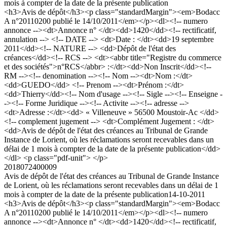
mois à compter de la date de la présente publication
<h3>Avis de dépôt</h3><p class="standardMargin"><em>Bodacc
A n°20110200 publié le 14/10/2011</em></p><dl><!-- numero
annonce --><dt>Annonce n° </dt><dd>1420</dd><!-- rectificatif,
annulation --> <!-- DATE --> <dt>Date : </dt><dd>19 septembre
2011</dd><!-- NATURE --> <dd>Dépôt de l'état des
créances</dd><!-- RCS --> <dt><abbr title="Registre du commerce
et des sociétés">n°RCS</abbr> :</dt><dd>Non Inscrit</dd><!--
RM --><!-- denomination --><!-- Nom --><dt>Nom :</dt>
<dd>GUEDO</dd> <!-- Prenom --><dt>Prénom :</dt>
<dd>Thierry</dd><!-- Nom d'usage --><!-- Sigle --><!-- Enseigne -
-><!-- Forme Juridique --><!-- Activite --><!-- adresse -->
<dt>Adresse :</dt><dd> « Villeneuve » 56500 Moustoir-Ac </dd>
<!-- complement jugement --> <dt>Complément Jugement : </dt>
<dd>Avis de dépôt de l'état des créances au Tribunal de Grande
Instance de Lorient, où les réclamations seront recevables dans un
délai de 1 mois à compter de la date de la présente publication</dd>
</dl> <p class="pdf-unit"> </p>
2018072400009
Avis de dépôt de l'état des créances au Tribunal de Grande Instance
de Lorient, où les réclamations seront recevables dans un délai de 1
mois à compter de la date de la présente publication
14-10-2011
<h3>Avis de dépôt</h3><p class="standardMargin"><em>Bodacc
A n°20110200 publié le 14/10/2011</em></p><dl><!-- numero
annonce --><dt>Annonce n° </dt><dd>1420</dd><!-- rectificatif,