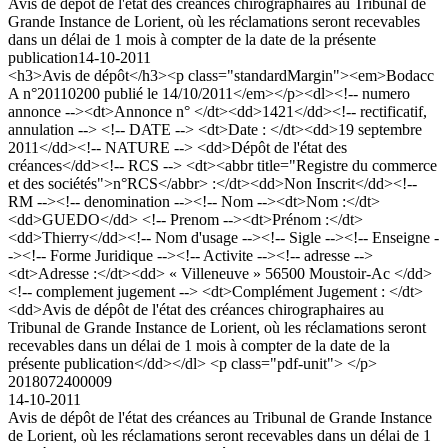
Avis de dépôt de l'état des créances chirographaires au Tribunal de
Grande Instance de Lorient, où les réclamations seront recevables
dans un délai de 1 mois à compter de la date de la présente
publication
14-10-2011
<h3>Avis de dépôt</h3><p class="standardMargin"><em>Bodacc
A n°20110200 publié le 14/10/2011</em></p><dl><!-- numero
annonce --><dt>Annonce n° </dt><dd>1421</dd><!-- rectificatif,
annulation --> <!-- DATE --> <dt>Date : </dt><dd>19 septembre
2011</dd><!-- NATURE --> <dd>Dépôt de l'état des
créances</dd><!-- RCS --> <dt><abbr title="Registre du commerce
et des sociétés">n°RCS</abbr> :</dt><dd>Non Inscrit</dd><!--
RM --><!-- denomination --><!-- Nom --><dt>Nom :</dt>
<dd>GUEDO</dd> <!-- Prenom --><dt>Prénom :</dt>
<dd>Thierry</dd><!-- Nom d'usage --><!-- Sigle --><!-- Enseigne -
-><!-- Forme Juridique --><!-- Activite --><!-- adresse -->
<dt>Adresse :</dt><dd> « Villeneuve » 56500 Moustoir-Ac </dd>
<!-- complement jugement --> <dt>Complément Jugement : </dt>
<dd>Avis de dépôt de l'état des créances chirographaires au
Tribunal de Grande Instance de Lorient, où les réclamations seront
recevables dans un délai de 1 mois à compter de la date de la
présente publication</dd></dl> <p class="pdf-unit"> </p>
2018072400009
14-10-2011
Avis de dépôt de l'état des créances au Tribunal de Grande Instance
de Lorient, où les réclamations seront recevables dans un délai de 1