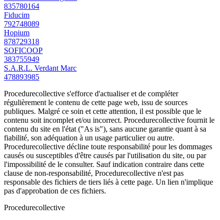
835780164
Fiducim
792748089
Hopium
878729318
SOFICOOP
383755949
S.A.R.L. Verdant Marc
478893985
Procedurecollective s'efforce d'actualiser et de compléter
régulièrement le contenu de cette page web, issu de sources
publiques. Malgré ce soin et cette attention, il est possible que le
contenu soit incomplet et/ou incorrect. Procedurecollective fournit le
contenu du site en l'état ("As is"), sans aucune garantie quant à sa
fiabilité, son adéquation à un usage particulier ou autre.
Procedurecollective décline toute responsabilité pour les dommages
causés ou susceptibles d'être causés par l'utilisation du site, ou par
l'impossibilité de le consulter. Sauf indication contraire dans cette
clause de non-responsabilité, Procedurecollective n'est pas
responsable des fichiers de tiers liés à cette page. Un lien n'implique
pas d'approbation de ces fichiers.
Procedure
collective