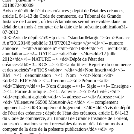
2018072400009
Avis de dépôt de l'état des créances ; dépôt de l'état des créances,
article L 641-13 du Code de commerce, au Tribunal de Grande
Instance de Lorient, où les réclamations seront recevables dans un
délai de un mois à compter de la date de la présente publication
31-
07-2012
<h3>Avis de dépôt</h3><p class="standardMargin"><em>Bodacc
A n°20120146 publié le 31/07/2012</em></p><dl><!-- numero
annonce --><dt>Annonce n° </dt><dd>1989</dd><!-- rectificatif,
annulation --> <!-- DATE --> <dt>Date : </dt><dd>12 juillet
2012</dd><!-- NATURE --> <dd>Dépôt de l'état des
créances</dd><!-- RCS --> <dt><abbr title="Registre du commerce
et des sociétés">n°RCS</abbr> :</dt><dd>Non Inscrit</dd><!--
RM --><!-- denomination --><!-- Nom --><dt>Nom :</dt>
<dd>GUEDO</dd> <!-- Prenom --><dt>Prénom :</dt>
<dd>Thierry</dd><!-- Nom d'usage --><!-- Sigle --><!-- Enseigne -
-><!-- Forme Juridique --><!-- Activite --><dt>Activité : </dt>
<dd>exploitant agricole</dd><!-- adresse --><dt>Adresse :</dt>
<dd> Villeneuve 56500 Moustoir-Ac </dd> <!-- complement
jugement --> <dt>Complément Jugement : </dt><dd>Avis de dépôt
de l'état des créances ; dépôt de l'état des créances, article L 641-13
du Code de commerce, au Tribunal de Grande Instance de Lorient,
où les réclamations seront recevables dans un délai de un mois à
compter de la date de la présente publication</dd></dl> <p