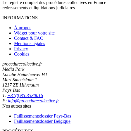
Le registre complet des procédures collectives en France —
redressements et liquidations judiciaires.
INFORMATIONS
À propos
Widget pour votre site
Contact & FAQ
Mentions légales
Privacy
Cookies
procedurecollective.fr
Media Park
Locatie Heideheuvel H1
Mart Smeetslaan 1
1217 ZE Hilversum
Pays-Bas
T:
+31(0)85-3330016
E:
info@procedurecollective.fr
Nos autres sites
Faillissementsdossier
Pays-Bas
Faillissementsdossier
Belgique