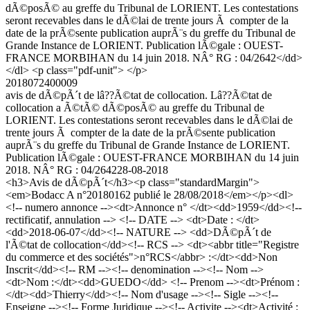
dÃ©posÃ© au greffe du Tribunal de LORIENT. Les contestations
seront recevables dans le dÃ©lai de trente jours Ã compter de la
date de la prÃ©sente publication auprÃ¨s du greffe du Tribunal de
Grande Instance de LORIENT. Publication lÃ©gale : OUEST-
FRANCE MORBIHAN du 14 juin 2018. NÂ° RG : 04/2642</dd>
</dl> <p class="pdf-unit"> </p>
2018072400009
avis de dÃ©pÃ´t de lâ??Ã©tat de collocation. Lâ??Ã©tat de
collocation a Ã©tÃ© dÃ©posÃ© au greffe du Tribunal de
LORIENT. Les contestations seront recevables dans le dÃ©lai de
trente jours Ã compter de la date de la prÃ©sente publication
auprÃ¨s du greffe du Tribunal de Grande Instance de LORIENT.
Publication lÃ©gale : OUEST-FRANCE MORBIHAN du 14 juin
2018. NÂ° RG : 04/2642
28-08-2018
<h3>Avis de dÃ©pÃ´t</h3><p class="standardMargin">
<em>Bodacc A n°20180162 publié le 28/08/2018</em></p><dl>
<!-- numero annonce --><dt>Annonce n° </dt><dd>1959</dd><!--
rectificatif, annulation --> <!-- DATE --> <dt>Date : </dt>
<dd>2018-06-07</dd><!-- NATURE --> <dd>DÃ©pÃ´t de
l'Ã©tat de collocation</dd><!-- RCS --> <dt><abbr title="Registre
du commerce et des sociétés">n°RCS</abbr> :</dt><dd>Non
Inscrit</dd><!-- RM --><!-- denomination --><!-- Nom -->
<dt>Nom :</dt><dd>GUEDO</dd> <!-- Prenom --><dt>Prénom :
</dt><dd>Thierry</dd><!-- Nom d'usage --><!-- Sigle --><!--
Enseigne --><!-- Forme Juridique --><!-- Activite --><dt>Activité :