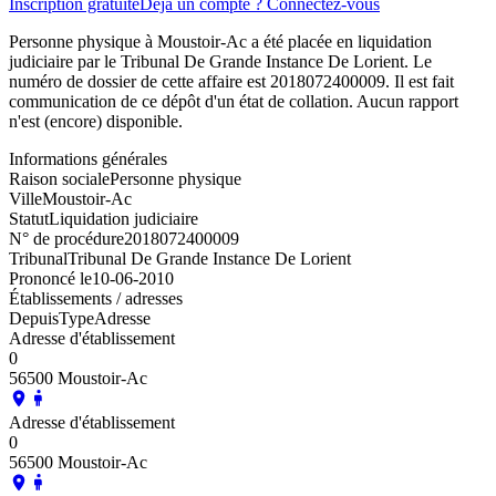
Inscription gratuite
Déjà un compte ? Connectez-vous
Personne physique à Moustoir-Ac a été placée en liquidation
judiciaire par le Tribunal De Grande Instance De Lorient. Le
numéro de dossier de cette affaire est 2018072400009. Il est fait
communication de ce dépôt d'un état de collation. Aucun rapport
n'est (encore) disponible.
Informations générales
Raison sociale
Personne physique
Ville
Moustoir-Ac
Statut
Liquidation judiciaire
N° de procédure
2018072400009
Tribunal
Tribunal De Grande Instance De Lorient
Prononcé le
10-06-2010
Établissements / adresses
Depuis
Type
Adresse
Adresse d'établissement
0
56500 Moustoir-Ac
Adresse d'établissement
0
56500 Moustoir-Ac