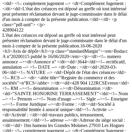
</dd> <!-- complement jugement --> <dt>Complément Jugement :
</dt><dd>L'état des créances est déposé au greffe où tout intéressé
peut présenter réclamation devant le juge-commissaire dans le délai
d'un mois à compter de la présente publication.</dd></dl> <p
class="pdf-unit"> </p>
428904122
L'état des créances est déposé au greffe où tout intéressé peut
présenter réclamation devant le juge-commissaire dans le délai d'un
mois à compter de la présente publication.
16-06-2020
<h3>Avis de dépôt</h3><p class="standardMargin"><em>Bodacc
A n°20200115 publié le 16/06/2020</em></p><dl><!-- numero
annonce --><dt>Annonce n° </dt><dd>3644</dd><!-- rectificatif,
annulation --> <!-- DATE --> <dt>Date : </dt><dd>2020-03-
06</dd><!-- NATURE --> <dd>Dépôt de l'état des créances</dd>
<!-- RCS --> <dt> <abbr title="Registre du commerce et des
sociétés">n°RCS</abbr> :</dt><dd>428 904 122RCSEvreux</dd>
<!-- RM --><!-- denomination --><dt>Dénomination :</dt>
<dd>"SAINTE HONORINE TERRASSEMENT"</dd><!-- Nom
--> <!-- Prenom --><!-- Nom d'usage --><!-- Sigle --><!-- Enseigne
--><!-- Forme Juridique --><dt>Forme : </dt><dd>Société à
responsabilité limitée à associé unique</dd><!-- Activite -->
<dt>Activité : </dt><dd>travaux publics, terrassement,
assainissement.</dd><!-- adresse --><dt>Adresse du siège social :
</dt><dd> 1bis hameau les Grandes Molaises 27910 Les Hogues
</dd> <!-- complement jugement --> <dt>Complément Jugement :