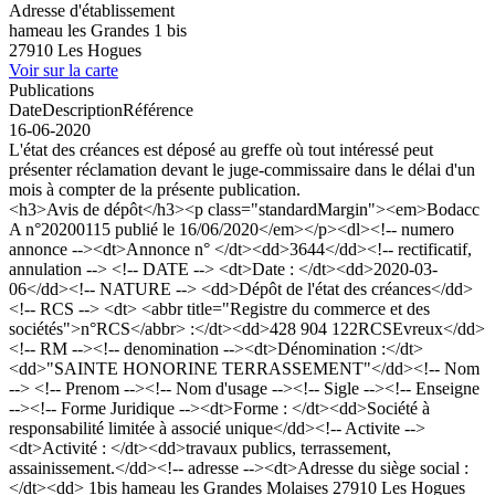
Adresse d'établissement
hameau les Grandes 1 bis
27910 Les Hogues
Voir sur la carte
Publications
Date
Description
Référence
16-06-2020
L'état des créances est déposé au greffe où tout intéressé peut
présenter réclamation devant le juge-commissaire dans le délai d'un
mois à compter de la présente publication.
<h3>Avis de dépôt</h3><p class="standardMargin"><em>Bodacc
A n°20200115 publié le 16/06/2020</em></p><dl><!-- numero
annonce --><dt>Annonce n° </dt><dd>3644</dd><!-- rectificatif,
annulation --> <!-- DATE --> <dt>Date : </dt><dd>2020-03-
06</dd><!-- NATURE --> <dd>Dépôt de l'état des créances</dd>
<!-- RCS --> <dt> <abbr title="Registre du commerce et des
sociétés">n°RCS</abbr> :</dt><dd>428 904 122RCSEvreux</dd>
<!-- RM --><!-- denomination --><dt>Dénomination :</dt>
<dd>"SAINTE HONORINE TERRASSEMENT"</dd><!-- Nom
--> <!-- Prenom --><!-- Nom d'usage --><!-- Sigle --><!-- Enseigne
--><!-- Forme Juridique --><dt>Forme : </dt><dd>Société à
responsabilité limitée à associé unique</dd><!-- Activite -->
<dt>Activité : </dt><dd>travaux publics, terrassement,
assainissement.</dd><!-- adresse --><dt>Adresse du siège social :
</dt><dd> 1bis hameau les Grandes Molaises 27910 Les Hogues