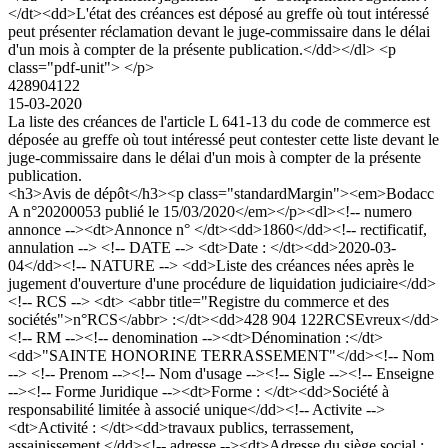
</dt><dd>L'état des créances est déposé au greffe où tout intéressé
peut présenter réclamation devant le juge-commissaire dans le délai
d'un mois à compter de la présente publication.</dd></dl> <p
class="pdf-unit"> </p>
428904122
15-03-2020
La liste des créances de l'article L 641-13 du code de commerce est
déposée au greffe où tout intéressé peut contester cette liste devant le
juge-commissaire dans le délai d'un mois à compter de la présente
publication.
<h3>Avis de dépôt</h3><p class="standardMargin"><em>Bodacc
A n°20200053 publié le 15/03/2020</em></p><dl><!-- numero
annonce --><dt>Annonce n° </dt><dd>1860</dd><!-- rectificatif,
annulation --> <!-- DATE --> <dt>Date : </dt><dd>2020-03-
04</dd><!-- NATURE --> <dd>Liste des créances nées après le
jugement d'ouverture d'une procédure de liquidation judiciaire</dd>
<!-- RCS --> <dt> <abbr title="Registre du commerce et des
sociétés">n°RCS</abbr> :</dt><dd>428 904 122RCSEvreux</dd>
<!-- RM --><!-- denomination --><dt>Dénomination :</dt>
<dd>"SAINTE HONORINE TERRASSEMENT"</dd><!-- Nom
--> <!-- Prenom --><!-- Nom d'usage --><!-- Sigle --><!-- Enseigne
--><!-- Forme Juridique --><dt>Forme : </dt><dd>Société à
responsabilité limitée à associé unique</dd><!-- Activite -->
<dt>Activité : </dt><dd>travaux publics, terrassement,
assainissement.</dd><!-- adresse --><dt>Adresse du siège social :