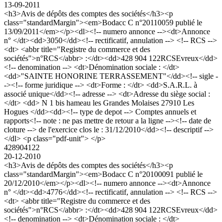
13-09-2011
<h3>Avis de dépôts des comptes des sociétés</h3><p
class="standardMargin"><em>Bodacc C n°20110059 publié le
13/09/2011</em></p><dl><!-- numero annonce --><dt>Annonce
n° </dt><dd>3050</dd><!-- rectificatif, annulation --> <!-- RCS -->
<dt> <abbr title="Registre du commerce et des
sociétés">n°RCS</abbr> :</dt><dd>428 904 122RCSEvreux</dd>
<!-- denomination --> <dt>Dénomination sociale : </dt>
<dd>"SAINTE HONORINE TERRASSEMENT"</dd><!-- sigle -
-><!-- forme juridique --> <dt>Forme : </dt> <dd>S.A.R.L. à
associé unique</dd><!-- adresse --> <dt>Adresse du siège social :
</dt> <dd> N 1 bis hameau les Grandes Molaises 27910 Les
Hogues </dd><dd><!-- type de depot --> Comptes annuels et
rapports<!-- note : ne pas mettre de retour a la ligne --><!-- date de
cloture --> de l'exercice clos le : 31/12/2010</dd><!-- descriptif -->
</dl> <p class="pdf-unit"> </p>
428904122
20-12-2010
<h3>Avis de dépôts des comptes des sociétés</h3><p
class="standardMargin"><em>Bodacc C n°20100091 publié le
20/12/2010</em></p><dl><!-- numero annonce --><dt>Annonce
n° </dt><dd>4776</dd><!-- rectificatif, annulation --> <!-- RCS -->
<dt> <abbr title="Registre du commerce et des
sociétés">n°RCS</abbr> :</dt><dd>428 904 122RCSEvreux</dd>
<!-- denomination --> <dt>Dénomination sociale : </dt>