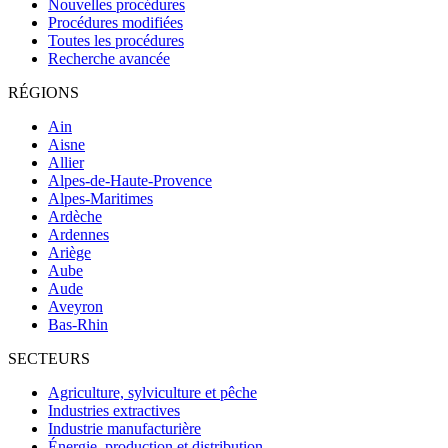
Nouvelles procédures
Procédures modifiées
Toutes les procédures
Recherche avancée
RÉGIONS
Ain
Aisne
Allier
Alpes-de-Haute-Provence
Alpes-Maritimes
Ardèche
Ardennes
Ariège
Aube
Aude
Aveyron
Bas-Rhin
SECTEURS
Agriculture, sylviculture et pêche
Industries extractives
Industrie manufacturière
Énergie, production et distribution