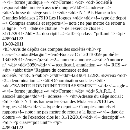
-><!-- forme juridique --> <dt>Forme : </dt> <dd>Société à
responsabilité limitée à associé unique</dd><!-- adresse -->
<dt>Adresse du siège social : </dt> <dd> N 1 Bis Hameau les
Grandes Molaises 27910 Les Hogues </dd><dd><!-- type de depot
--> Comptes annuels et rapports<!-- note : ne pas mettre de retour a
la ligne --><!-- date de cloture --> de l'exercice clos le :
31/12/2011</dd><!-- descriptif --></dl> <p class="pdf-unit"> </p>
428904122
13-09-2011
<h3>Avis de dépôts des comptes des sociétés</h3><p
class="standardMargin"><em>Bodacc C n°20110059 publié le
13/09/2011</em></p><dl><!-- numero annonce --><dt>Annonce
n° </dt><dd>3050</dd><!-- rectificatif, annulation --> <!-- RCS -->
<dt> <abbr title="Registre du commerce et des
sociétés">n°RCS</abbr> :</dt><dd>428 904 122RCSEvreux</dd>
<!-- denomination --> <dt>Dénomination sociale : </dt>
<dd>"SAINTE HONORINE TERRASSEMENT"</dd><!-- sigle -
-><!-- forme juridique --> <dt>Forme : </dt> <dd>S.A.R.L. à
associé unique</dd><!-- adresse --> <dt>Adresse du siège social :
</dt> <dd> N 1 bis hameau les Grandes Molaises 27910 Les
Hogues </dd><dd><!-- type de depot --> Comptes annuels et
rapports<!-- note : ne pas mettre de retour a la ligne --><!-- date de
cloture --> de l'exercice clos le : 31/12/2010</dd><!-- descriptif -->
</dl> <p class="pdf-unit"> </p>
428904122