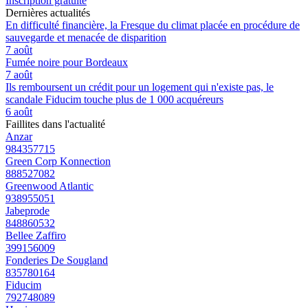
Inscription gratuite
Dernières actualités
En difficulté financière, la Fresque du climat placée en procédure de
sauvegarde et menacée de disparition
7 août
Fumée noire pour Bordeaux
7 août
Ils remboursent un crédit pour un logement qui n'existe pas, le
scandale Fiducim touche plus de 1 000 acquéreurs
6 août
Faillites dans l'actualité
Anzar
984357715
Green Corp Konnection
888527082
Greenwood Atlantic
938955051
Jabeprode
848860532
Bellee Zaffiro
399156009
Fonderies De Sougland
835780164
Fiducim
792748089