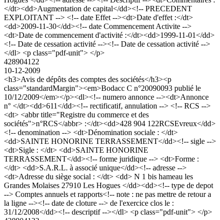
</dt><dd>Augmentation de capital</dd><!-- PRECEDENT
EXPLOITANT --> <!-- date Effet --><dt>Date d'effet :</dt>
<dd>2009-11-30</dd><!-- date Commencement Activite -->
<dt>Date de commencement d'activité :</dt><dd>1999-11-01</dd>
<!-- Date de cessation activité --><!-- Date de cessation activité -->
</dl> <p class="pdf-unit"> </p>
428904122
10-12-2009
<h3>Avis de dépôts des comptes des sociétés</h3><p
class="standardMargin"><em>Bodacc C n°20090093 publié le
10/12/2009</em></p><dl><!-- numero annonce --><dt>Annonce
n° </dt><dd>611</dd><!-- rectificatif, annulation --> <!-- RCS -->
<dt> <abbr title="Registre du commerce et des
sociétés">n°RCS</abbr> :</dt><dd>428 904 122RCSEvreux</dd>
<!-- denomination --> <dt>Dénomination sociale : </dt>
<dd>SAINTE HONORINE TERRASSEMENT</dd><!-- sigle -->
<dt>Sigle : </dt> <dd>SAINTE HONORINE
TERRASSEMENT</dd><!-- forme juridique --> <dt>Forme :
</dt> <dd>S.A.R.L. à associé unique</dd><!-- adresse -->
<dt>Adresse du siège social : </dt> <dd> N 1 bis hameau les
Grandes Molaises 27910 Les Hogues </dd><dd><!-- type de depot
--> Comptes annuels et rapports<!-- note : ne pas mettre de retour a
la ligne --><!-- date de cloture --> de l'exercice clos le :
31/12/2008</dd><!-- descriptif --></dl> <p class="pdf-unit"> </p>