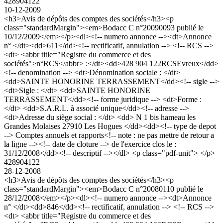
428904122
10-12-2009
<h3>Avis de dépôts des comptes des sociétés</h3><p
class="standardMargin"><em>Bodacc C n°20090093 publié le
10/12/2009</em></p><dl><!-- numero annonce --><dt>Annonce
n° </dt><dd>611</dd><!-- rectificatif, annulation --> <!-- RCS -->
<dt> <abbr title="Registre du commerce et des
sociétés">n°RCS</abbr> :</dt><dd>428 904 122RCSEvreux</dd>
<!-- denomination --> <dt>Dénomination sociale : </dt>
<dd>SAINTE HONORINE TERRASSEMENT</dd><!-- sigle -->
<dt>Sigle : </dt> <dd>SAINTE HONORINE
TERRASSEMENT</dd><!-- forme juridique --> <dt>Forme :
</dt> <dd>S.A.R.L. à associé unique</dd><!-- adresse -->
<dt>Adresse du siège social : </dt> <dd> N 1 bis hameau les
Grandes Molaises 27910 Les Hogues </dd><dd><!-- type de depot
--> Comptes annuels et rapports<!-- note : ne pas mettre de retour a
la ligne --><!-- date de cloture --> de l'exercice clos le :
31/12/2008</dd><!-- descriptif --></dl> <p class="pdf-unit"> </p>
428904122
28-12-2008
<h3>Avis de dépôts des comptes des sociétés</h3><p
class="standardMargin"><em>Bodacc C n°20080110 publié le
28/12/2008</em></p><dl><!-- numero annonce --><dt>Annonce
n° </dt><dd>846</dd><!-- rectificatif, annulation --> <!-- RCS -->
<dt> <abbr title="Registre du commerce et des