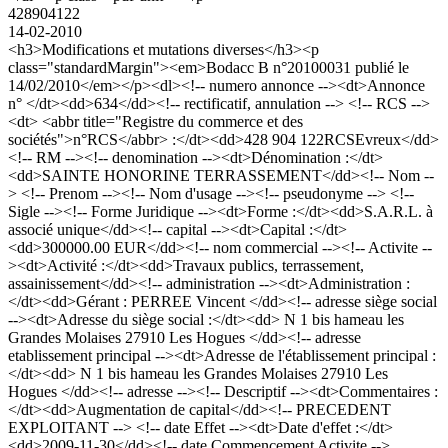
428904122
14-02-2010
<h3>Modifications et mutations diverses</h3><p
class="standardMargin"><em>Bodacc B n°20100031 publié le
14/02/2010</em></p><dl><!-- numero annonce --><dt>Annonce
n° </dt><dd>634</dd><!-- rectificatif, annulation --> <!-- RCS -->
<dt> <abbr title="Registre du commerce et des
sociétés">n°RCS</abbr> :</dt><dd>428 904 122RCSEvreux</dd>
<!-- RM --><!-- denomination --><dt>Dénomination :</dt>
<dd>SAINTE HONORINE TERRASSEMENT</dd><!-- Nom --
> <!-- Prenom --><!-- Nom d'usage --><!-- pseudonyme --> <!--
Sigle --><!-- Forme Juridique --><dt>Forme :</dt><dd>S.A.R.L. à
associé unique</dd><!-- capital --><dt>Capital :</dt>
<dd>300000.00 EUR</dd><!-- nom commercial --><!-- Activite --
><dt>Activité :</dt><dd>Travaux publics, terrassement,
assainissement</dd><!-- administration --><dt>Administration :
</dt><dd>Gérant : PERREE Vincent </dd><!-- adresse siège social
--><dt>Adresse du siège social :</dt><dd> N 1 bis hameau les
Grandes Molaises 27910 Les Hogues </dd><!-- adresse
etablissement principal --><dt>Adresse de l'établissement principal :
</dt><dd> N 1 bis hameau les Grandes Molaises 27910 Les
Hogues </dd><!-- adresse --><!-- Descriptif --><dt>Commentaires :
</dt><dd>Augmentation de capital</dd><!-- PRECEDENT
EXPLOITANT --> <!-- date Effet --><dt>Date d'effet :</dt>
<dd>2009-11-30</dd><!-- date Commencement Activite -->