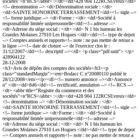
sociétés">n°RCS</abbr> :</dt><dd>428 904 122RCSEvreux</dd>
<!-- denomination --> <dt>Dénomination sociale : </dt>
<dd>SAINTE HONORINE TERRASSEMENT</dd><!-- sigle -->
<!-- forme juridique --> <dt>Forme : </dt> <dd>Société à
responsabilité limitée unipersonnelle</dd><!-- adresse -->
<dt>Adresse du siège social : </dt> <dd> N 1 bis hameau les
Grandes Molaises 27910 Les Hogues </dd><dd><!-- type de depot
--> Comptes annuels et rapports<!-- note : ne pas mettre de retour a
la ligne --><!-- date de cloture --> de l'exercice clos le :
31/12/2007</dd><!-- descriptif --></dl> <p class="pdf-unit"> </p>
428904122
28-12-2008
<h3>Avis de dépôts des comptes des sociétés</h3><p
class="standardMargin"><em>Bodacc C n°20080110 publié le
28/12/2008</em></p><dl><!-- numero annonce --><dt>Annonce
n° </dt><dd>846</dd><!-- rectificatif, annulation --> <!-- RCS -->
<dt> <abbr title="Registre du commerce et des
sociétés">n°RCS</abbr> :</dt><dd>428 904 122RCSEvreux</dd>
<!-- denomination --> <dt>Dénomination sociale : </dt>
<dd>SAINTE HONORINE TERRASSEMENT</dd><!-- sigle -->
<!-- forme juridique --> <dt>Forme : </dt> <dd>Société à
responsabilité limitée unipersonnelle</dd><!-- adresse -->
<dt>Adresse du siège social : </dt> <dd> N 1 bis hameau les
Grandes Molaises 27910 Les Hogues </dd><dd><!-- type de depot
--> Comptes annuels et rapports<!-- note : ne pas mettre de retour a