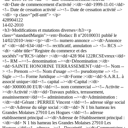
<dt>Date de commencement d'activité :</dt><dd>1999-11-01</dd>
<!-- Date de cessation activité --><!-- Date de cessation activité -->
</dl> <p class="pdf-unit"> </p>
428904122
14-02-2010
<h3>Modifications et mutations diverses</h3><p
class="standardMargin"><em>Bodacc B n°20100031 publié le
14/02/2010</em></p><dl><!-- numero annonce --><dt>Annonce
n° </dt><dd>634</dd><!-- rectificatif, annulation --> <!-- RCS -->
<dt> <abbr title="Registre du commerce et des
sociétés">n°RCS</abbr> :</dt><dd>428 904 122RCSEvreux</dd>
<!-- RM --><!-- denomination --><dt>Dénomination :</dt>
<dd>SAINTE HONORINE TERRASSEMENT</dd><!-- Nom --
> <!-- Prenom --><!-- Nom d'usage --><!-- pseudonyme --> <!--
Sigle --><!-- Forme Juridique --><dt>Forme :</dt><dd>S.A.R.L. à
associé unique</dd><!-- capital --><dt>Capital :</dt>
<dd>300000.00 EUR</dd><!-- nom commercial --><!-- Activite --
><dt>Activité :</dt><dd>Travaux publics, terrassement,
assainissement</dd><!-- administration --><dt>Administration :
</dt><dd>Gérant : PERREE Vincent </dd><!-- adresse siège social
--><dt>Adresse du siège social :</dt><dd> N 1 bis hameau les
Grandes Molaises 27910 Les Hogues </dd><!-- adresse
etablissement principal --><dt>Adresse de l'établissement principal :
</dt><dd> N 1 bis hameau les Grandes Molaises 27910 Les
Hogues </dd><!-- adresse --><!-- Descriptif --><dt>Commentaires :