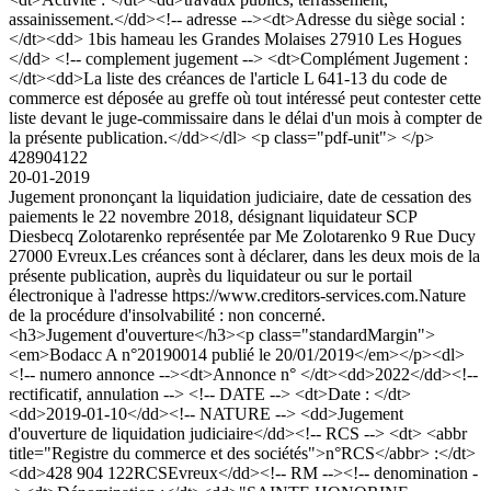
assainissement.</dd><!-- adresse --><dt>Adresse du siège social :
</dt><dd> 1bis hameau les Grandes Molaises 27910 Les Hogues
</dd> <!-- complement jugement --> <dt>Complément Jugement :
</dt><dd>La liste des créances de l'article L 641-13 du code de
commerce est déposée au greffe où tout intéressé peut contester cette
liste devant le juge-commissaire dans le délai d'un mois à compter de
la présente publication.</dd></dl> <p class="pdf-unit"> </p>
428904122
20-01-2019
Jugement prononçant la liquidation judiciaire, date de cessation des
paiements le 22 novembre 2018, désignant liquidateur SCP
Diesbecq Zolotarenko représentée par Me Zolotarenko 9 Rue Ducy
27000 Evreux.Les créances sont à déclarer, dans les deux mois de la
présente publication, auprès du liquidateur ou sur le portail
électronique à l'adresse https://www.creditors-services.com.Nature
de la procédure d'insolvabilité : non concerné.
<h3>Jugement d'ouverture</h3><p class="standardMargin">
<em>Bodacc A n°20190014 publié le 20/01/2019</em></p><dl>
<!-- numero annonce --><dt>Annonce n° </dt><dd>2022</dd><!--
rectificatif, annulation --> <!-- DATE --> <dt>Date : </dt>
<dd>2019-01-10</dd><!-- NATURE --> <dd>Jugement
d'ouverture de liquidation judiciaire</dd><!-- RCS --> <dt> <abbr
title="Registre du commerce et des sociétés">n°RCS</abbr> :</dt>
<dd>428 904 122RCSEvreux</dd><!-- RM --><!-- denomination -