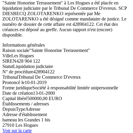
"Sainte Honorine Terrassement" à Les Hogues a été placée en
liquidation judiciaire par le Tribunal De Commerce D'evreux. SCP
DIESBECQ ZOLOTARENKO représentée par Me
ZOLOTARENKO a été désigné comme mandataire de justice. Le
numéro de dossier de cette affaire est 428904122. Cet état des
créances est déposé au greffe. Aucun rapport n'est (encore)
disponible.
Informations générales
Raison sociale
"Sainte Honorine Terrassement"
Ville
Les Hogues
SIREN
428 904 122
Statut
Liquidation judiciaire
N° de procédure
428904122
Tribunal
Tribunal De Commerce D'evreux
Prononcé le
10-01-2019
Forme juridique
Société à responsabilité limitée unipersonnelle
Date de création
13-01-2000
Capital libéré
500000,00 EURO
Établissements / adresses
Depuis
Type
Adresse
Adresse d'établissement
hameau les Grandes 1 bis
27910 Les Hogues
Voir sur la carte