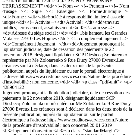
-><dt>Dénomination :</dt><dd>"SAINTE HONORINE
TERRASSEMENT"</dd><!-- Nom --> <!-- Prenom --><!-- Nom
d'usage --><!-- Sigle --><!-- Enseigne --><!-- Forme Juridique -->
<dt>Forme : </dt><dd>Société à responsabilité limitée à associé
unique</dd><!-- Activite --><dt>Activité : </dt><dd>travaux
publics, terrassement, assainissement.</dd><!-- adresse -->
<dt>Adresse du siège social :</dt><dd> 1bis hameau les Grandes
Molaises 27910 Les Hogues </dd> <!-- complement jugement -->
<dt>Complément Jugement : </dt><dd>Jugement prononçant la
liquidation judiciaire, date de cessation des paiements le 22
novembre 2018, désignant liquidateur SCP Diesbecq Zolotarenko
représentée par Me Zolotarenko 9 Rue Ducy 27000 Evreux.Les
créances sont à déclarer, dans les deux mois de la présente
publication, auprès du liquidateur ou sur le portail électronique à
l'adresse https://www.creditors-services.com.Nature de la procédure
d'insolvabilité : non concerné.</dd></dl> <p class="pdf-unit"> </p>
428904122
Jugement prononçant la liquidation judiciaire, date de cessation des
paiements le 22 novembre 2018, désignant liquidateur SCP
Diesbecq Zolotarenko représentée par Me Zolotarenko 9 Rue Ducy
27000 Evreux.Les créances sont à déclarer, dans les deux mois de la
présente publication, auprès du liquidateur ou sur le portail
électronique à l'adresse https://www.creditors-services.com.Nature
de la procédure d'insolvabilité : non concerné.
20-01-2019
<h3>Jugement d'ouverture</h3><p class="standardMargin">