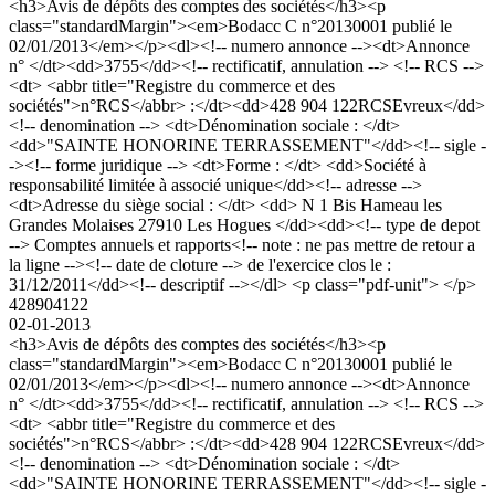
<h3>Avis de dépôts des comptes des sociétés</h3><p
class="standardMargin"><em>Bodacc C n°20130001 publié le
02/01/2013</em></p><dl><!-- numero annonce --><dt>Annonce
n° </dt><dd>3755</dd><!-- rectificatif, annulation --> <!-- RCS -->
<dt> <abbr title="Registre du commerce et des
sociétés">n°RCS</abbr> :</dt><dd>428 904 122RCSEvreux</dd>
<!-- denomination --> <dt>Dénomination sociale : </dt>
<dd>"SAINTE HONORINE TERRASSEMENT"</dd><!-- sigle -
-><!-- forme juridique --> <dt>Forme : </dt> <dd>Société à
responsabilité limitée à associé unique</dd><!-- adresse -->
<dt>Adresse du siège social : </dt> <dd> N 1 Bis Hameau les
Grandes Molaises 27910 Les Hogues </dd><dd><!-- type de depot
--> Comptes annuels et rapports<!-- note : ne pas mettre de retour a
la ligne --><!-- date de cloture --> de l'exercice clos le :
31/12/2011</dd><!-- descriptif --></dl> <p class="pdf-unit"> </p>
428904122
02-01-2013
<h3>Avis de dépôts des comptes des sociétés</h3><p
class="standardMargin"><em>Bodacc C n°20130001 publié le
02/01/2013</em></p><dl><!-- numero annonce --><dt>Annonce
n° </dt><dd>3755</dd><!-- rectificatif, annulation --> <!-- RCS -->
<dt> <abbr title="Registre du commerce et des
sociétés">n°RCS</abbr> :</dt><dd>428 904 122RCSEvreux</dd>
<!-- denomination --> <dt>Dénomination sociale : </dt>
<dd>"SAINTE HONORINE TERRASSEMENT"</dd><!-- sigle -