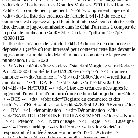
</dt><dd> 1bis hameau les Grandes Molaises 27910 Les Hogues
</dd> <!-- complement jugement --> <dt>Complément Jugement :
</dt><dd>La liste des créances de l'article L 641-13 du code de
commerce est déposée au greffe où tout intéressé peut contester cette
liste devant le juge-commissaire dans le délai d'un mois à compter de
la présente publication.</dd></dl> <p class="pdf-unit"> </p>
428904122
La liste des créances de l'article L 641-13 du code de commerce est
déposée au greffe où tout intéressé peut contester cette liste devant le
juge-commissaire dans le délai d'un mois à compter de la présente
publication.
15-03-2020
<h3>Avis de dépôt</h3><p class="standardMargin"><em>Bodacc
A n°20200053 publié le 15/03/2020</em></p><dl><!-- numero
annonce --><dt>Annonce n° </dt><dd>1860</dd><!-- rectificatif,
annulation --> <!-- DATE --> <dt>Date : </dt><dd>2020-03-
04</dd><!-- NATURE --> <dd>Liste des créances nées après le
jugement d'ouverture d'une procédure de liquidation judiciaire</dd>
<!-- RCS --> <dt> <abbr title="Registre du commerce et des
sociétés">n°RCS</abbr> :</dt><dd>428 904 122RCSEvreux</dd>
<!-- RM --><!-- denomination --><dt>Dénomination :</dt>
<dd>"SAINTE HONORINE TERRASSEMENT"</dd><!-- Nom
--> <!-- Prenom --><!-- Nom d'usage --><!-- Sigle --><!-- Enseigne
--><!-- Forme Juridique --><dt>Forme : </dt><dd>Société à
responsabilité limitée à associé unique</dd><!-- Activite -->
<dt>Activité : </dt><dd>travaux publics, terrassement,