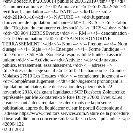
<em>Bodacc A n°20190014 publié le 20/01/2019</em></p><dl>
<!-- numero annonce --><dt>Annonce n° </dt><dd>2022</dd><!--
rectificatif, annulation --> <!-- DATE --> <dt>Date : </dt>
<dd>2019-01-10</dd><!-- NATURE --> <dd>Jugement
d'ouverture de liquidation judiciaire</dd><!-- RCS --> <dt> <abbr
title="Registre du commerce et des sociétés">n°RCS</abbr> :</dt>
<dd>428 904 122RCSEvreux</dd><!-- RM --><!-- denomination -
-><dt>Dénomination :</dt><dd>"SAINTE HONORINE
TERRASSEMENT"</dd><!-- Nom --> <!-- Prenom --><!-- Nom
d'usage --><!-- Sigle --><!-- Enseigne --><!-- Forme Juridique -->
<dt>Forme : </dt><dd>Société à responsabilité limitée à associé
unique</dd><!-- Activite --><dt>Activité : </dt><dd>travaux
publics, terrassement, assainissement.</dd><!-- adresse -->
<dt>Adresse du siège social :</dt><dd> 1bis hameau les Grandes
Molaises 27910 Les Hogues </dd> <!-- complement jugement -->
<dt>Complément Jugement : </dt><dd>Jugement prononçant la
liquidation judiciaire, date de cessation des paiements le 22
novembre 2018, désignant liquidateur SCP Diesbecq Zolotarenko
représentée par Me Zolotarenko 9 Rue Ducy 27000 Evreux.Les
créances sont à déclarer, dans les deux mois de la présente
publication, auprès du liquidateur ou sur le portail électronique à
l'adresse https://www.creditors-services.com.Nature de la procédure
d'insolvabilité : non concerné.</dd></dl> <p class="pdf-unit"> </p>
428904122
02-01-2013