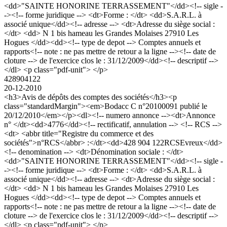
<dd>"SAINTE HONORINE TERRASSEMENT"</dd><!-- sigle -
-><!-- forme juridique --> <dt>Forme : </dt> <dd>S.A.R.L. à
associé unique</dd><!-- adresse --> <dt>Adresse du siège social :
</dt> <dd> N 1 bis hameau les Grandes Molaises 27910 Les
Hogues </dd><dd><!-- type de depot --> Comptes annuels et
rapports<!-- note : ne pas mettre de retour a la ligne --><!-- date de
cloture --> de l'exercice clos le : 31/12/2009</dd><!-- descriptif -->
</dl> <p class="pdf-unit"> </p>
428904122
20-12-2010
<h3>Avis de dépôts des comptes des sociétés</h3><p
class="standardMargin"><em>Bodacc C n°20100091 publié le
20/12/2010</em></p><dl><!-- numero annonce --><dt>Annonce
n° </dt><dd>4776</dd><!-- rectificatif, annulation --> <!-- RCS -->
<dt> <abbr title="Registre du commerce et des
sociétés">n°RCS</abbr> :</dt><dd>428 904 122RCSEvreux</dd>
<!-- denomination --> <dt>Dénomination sociale : </dt>
<dd>"SAINTE HONORINE TERRASSEMENT"</dd><!-- sigle -
-><!-- forme juridique --> <dt>Forme : </dt> <dd>S.A.R.L. à
associé unique</dd><!-- adresse --> <dt>Adresse du siège social :
</dt> <dd> N 1 bis hameau les Grandes Molaises 27910 Les
Hogues </dd><dd><!-- type de depot --> Comptes annuels et
rapports<!-- note : ne pas mettre de retour a la ligne --><!-- date de
cloture --> de l'exercice clos le : 31/12/2009</dd><!-- descriptif -->
</dl> <p class="pdf-unit"> </p>