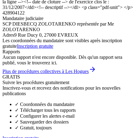
la ligne --><!-- date de cloture --> de l'exercice clos le :
31/12/2007</dd><!-- descriptif --></dl> <p class="pdf-unit"> </p>
428904122
Mandataire judiciaire
SCP DIESBECQ ZOLOTARENKO représentée par Me
ZOLOTARENKO
Adres
9 Rue Ducy 0, 27000 EVREUX
Les coordonnées du mandataire sont visibles après inscription
gratuite
Inscription gratuite
Rapports
Aucun rapport n'est encore disponible. Dès qu'un rapport sera
publié, vous le trouverez ici.
Plus de procédures collectives à Les Hogues
GRATIS
Suivre les procédures gratuitement
Inscrivez-vous et recevez des notifications pour les nouvelles
publications
✓
Coordonnées du mandataire
✓
Télécharger tous les rapports
✓
Configurer les alertes e-mail
✓
Sauvegarder des dossiers
✓
Gratuit, toujours