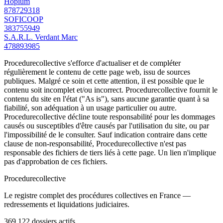
Hopium
878729318
SOFICOOP
383755949
S.A.R.L. Verdant Marc
478893985
Procedurecollective s'efforce d'actualiser et de compléter
régulièrement le contenu de cette page web, issu de sources
publiques. Malgré ce soin et cette attention, il est possible que le
contenu soit incomplet et/ou incorrect. Procedurecollective fournit le
contenu du site en l'état ("As is"), sans aucune garantie quant à sa
fiabilité, son adéquation à un usage particulier ou autre.
Procedurecollective décline toute responsabilité pour les dommages
causés ou susceptibles d'être causés par l'utilisation du site, ou par
l'impossibilité de le consulter. Sauf indication contraire dans cette
clause de non-responsabilité, Procedurecollective n'est pas
responsable des fichiers de tiers liés à cette page. Un lien n'implique
pas d'approbation de ces fichiers.
Procedure
collective
Le registre complet des procédures collectives en France —
redressements et liquidations judiciaires.
369.122
dossiers actifs