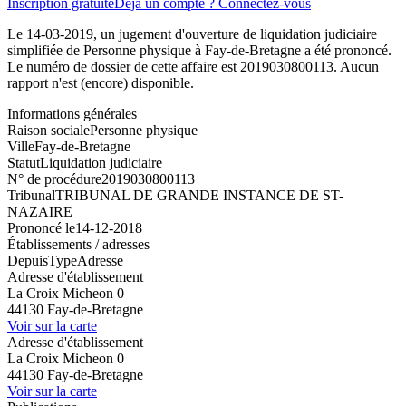
Inscription gratuite
Déjà un compte ? Connectez-vous
Le 14-03-2019, un jugement d'ouverture de liquidation judiciaire
simplifiée de Personne physique à Fay-de-Bretagne a été prononcé.
Le numéro de dossier de cette affaire est 2019030800113. Aucun
rapport n'est (encore) disponible.
Informations générales
Raison sociale
Personne physique
Ville
Fay-de-Bretagne
Statut
Liquidation judiciaire
N° de procédure
2019030800113
Tribunal
TRIBUNAL DE GRANDE INSTANCE DE ST-
NAZAIRE
Prononcé le
14-12-2018
Établissements / adresses
Depuis
Type
Adresse
Adresse d'établissement
La Croix Micheon 0
44130 Fay-de-Bretagne
Voir sur la carte
Adresse d'établissement
La Croix Micheon 0
44130 Fay-de-Bretagne
Voir sur la carte