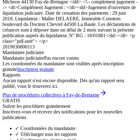
Micheon 44130 Fay-de-Bretagne </dd> <!-- complement jugement -
-> <dt>Complément Jugement : </dt><dd>Jugement d'ouverture de
liquidation judiciaire. Date de cessation des paiements : 29 juin
2018. Liquidateur : Maître DELAERE, Immeuble Constens
boulevard du Docteur Chevrel 44500 La Baule. Les déclarations de
créances sont à déposer dans un délai de 2 mois suivant la présente
publication auprès du liquidateur. N° RG : 18/01881</dd></dl> <p
class="pdf-unit"> </p>
2019030800113
Mandataire judiciaire
Mandataire judiciaire
Pas encore connu
Les coordonnées du mandataire sont visibles après inscription
gratuite
Inscription gratuite
Rapports
Aucun rapport n'est encore disponible. Dès qu'un rapport sera
publié, vous le trouverez ici.
Plus de procédures collectives à Fay-de-Bretagne
GRATIS
Suivre les procédures gratuitement
Inscrivez-vous et recevez des notifications pour les nouvelles
publications
✓
Coordonnées du mandataire
✓
Télécharger tous les rapports