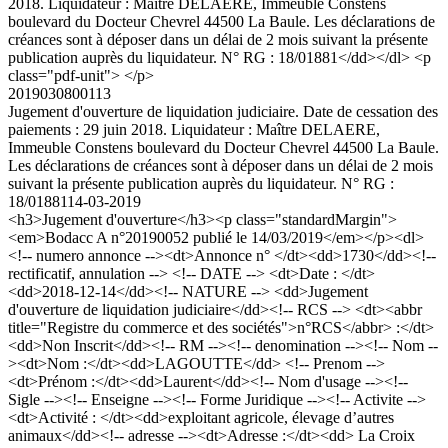
2018. Liquidateur : Maître DELAERE, Immeuble Constens
boulevard du Docteur Chevrel 44500 La Baule. Les déclarations de
créances sont à déposer dans un délai de 2 mois suivant la présente
publication auprès du liquidateur. N° RG : 18/01881</dd></dl> <p
class="pdf-unit"> </p>
2019030800113
Jugement d'ouverture de liquidation judiciaire. Date de cessation des
paiements : 29 juin 2018. Liquidateur : Maître DELAERE,
Immeuble Constens boulevard du Docteur Chevrel 44500 La Baule.
Les déclarations de créances sont à déposer dans un délai de 2 mois
suivant la présente publication auprès du liquidateur. N° RG :
18/01881
14-03-2019
<h3>Jugement d'ouverture</h3><p class="standardMargin">
<em>Bodacc A n°20190052 publié le 14/03/2019</em></p><dl>
<!-- numero annonce --><dt>Annonce n° </dt><dd>1730</dd><!--
rectificatif, annulation --> <!-- DATE --> <dt>Date : </dt>
<dd>2018-12-14</dd><!-- NATURE --> <dd>Jugement
d'ouverture de liquidation judiciaire</dd><!-- RCS --> <dt><abbr
title="Registre du commerce et des sociétés">n°RCS</abbr> :</dt>
<dd>Non Inscrit</dd><!-- RM --><!-- denomination --><!-- Nom --
><dt>Nom :</dt><dd>LAGOUTTE</dd> <!-- Prenom -->
<dt>Prénom :</dt><dd>Laurent</dd><!-- Nom d'usage --><!--
Sigle --><!-- Enseigne --><!-- Forme Juridique --><!-- Activite -->
<dt>Activité : </dt><dd>exploitant agricole, élevage d’autres
animaux</dd><!-- adresse --><dt>Adresse :</dt><dd> La Croix