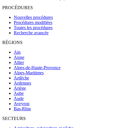
PROCÉDURES
Nouvelles procédures
Procédures modifiées
Toutes les procédures
Recherche avancée
RÉGIONS
Ain
Aisne
Allier
Alpes-de-Haute-Provence
Alpes-Maritimes
Ardèche
Ardennes
Ariège
Aube
Aude
Aveyron
Bas-Rhin
SECTEURS