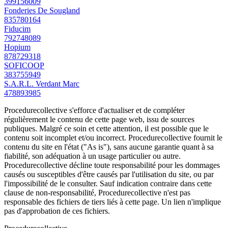
399156009
Fonderies De Sougland
835780164
Fiducim
792748089
Hopium
878729318
SOFICOOP
383755949
S.A.R.L. Verdant Marc
478893985
Procedurecollective s'efforce d'actualiser et de compléter
régulièrement le contenu de cette page web, issu de sources
publiques. Malgré ce soin et cette attention, il est possible que le
contenu soit incomplet et/ou incorrect. Procedurecollective fournit le
contenu du site en l'état ("As is"), sans aucune garantie quant à sa
fiabilité, son adéquation à un usage particulier ou autre.
Procedurecollective décline toute responsabilité pour les dommages
causés ou susceptibles d'être causés par l'utilisation du site, ou par
l'impossibilité de le consulter. Sauf indication contraire dans cette
clause de non-responsabilité, Procedurecollective n'est pas
responsable des fichiers de tiers liés à cette page. Un lien n'implique
pas d'approbation de ces fichiers.