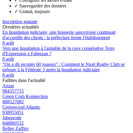
✓
Configurer les alertes e-mail
✓
Sauvegarder des dossiers
✓
Gratuit, toujours
Inscription gratuite
Dernières actualités
En liquidation judiciaire, une brasserie sancerroise continuait
d'accueillir des clients : la préfecture ferme l'établissement
8 août
Vers une liquidation à l'amiable de la cave coopérative Terre
d'Expression à Fabrezan ?
8 août
"On a dû recruter 60 joueurs" : Comment le Niort Rugby Club se
prépare à la Fédérale 3 après la liquidation judiciaire
8 août
Faillites dans l'actualité
Anzar
984357715
Green Corp Konnection
888527082
Greenwood Atlantic
938955051
Jabeprode
848860532
Bellee Zaffiro