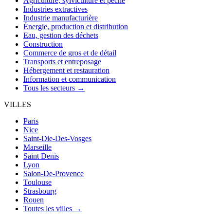
Agriculture, sylviculture et pêche
Industries extractives
Industrie manufacturière
Énergie, production et distribution
Eau, gestion des déchets
Construction
Commerce de gros et de détail
Transports et entreposage
Hébergement et restauration
Information et communication
Tous les secteurs →
VILLES
Paris
Nice
Saint-Die-Des-Vosges
Marseille
Saint Denis
Lyon
Salon-De-Provence
Toulouse
Strasbourg
Rouen
Toutes les villes →