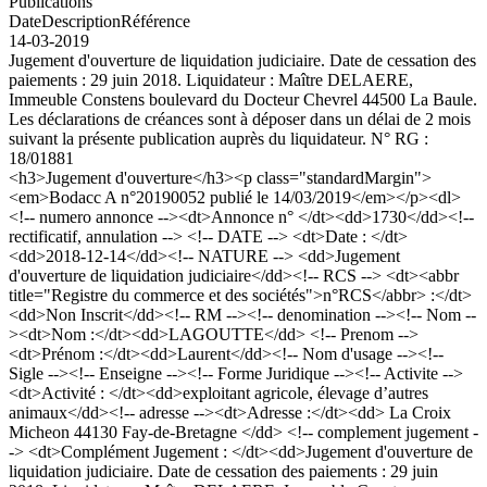
Publications
Date
Description
Référence
14-03-2019
Jugement d'ouverture de liquidation judiciaire. Date de cessation des
paiements : 29 juin 2018. Liquidateur : Maître DELAERE,
Immeuble Constens boulevard du Docteur Chevrel 44500 La Baule.
Les déclarations de créances sont à déposer dans un délai de 2 mois
suivant la présente publication auprès du liquidateur. N° RG :
18/01881
<h3>Jugement d'ouverture</h3><p class="standardMargin">
<em>Bodacc A n°20190052 publié le 14/03/2019</em></p><dl>
<!-- numero annonce --><dt>Annonce n° </dt><dd>1730</dd><!--
rectificatif, annulation --> <!-- DATE --> <dt>Date : </dt>
<dd>2018-12-14</dd><!-- NATURE --> <dd>Jugement
d'ouverture de liquidation judiciaire</dd><!-- RCS --> <dt><abbr
title="Registre du commerce et des sociétés">n°RCS</abbr> :</dt>
<dd>Non Inscrit</dd><!-- RM --><!-- denomination --><!-- Nom --
><dt>Nom :</dt><dd>LAGOUTTE</dd> <!-- Prenom -->
<dt>Prénom :</dt><dd>Laurent</dd><!-- Nom d'usage --><!--
Sigle --><!-- Enseigne --><!-- Forme Juridique --><!-- Activite -->
<dt>Activité : </dt><dd>exploitant agricole, élevage d’autres
animaux</dd><!-- adresse --><dt>Adresse :</dt><dd> La Croix
Micheon 44130 Fay-de-Bretagne </dd> <!-- complement jugement -
-> <dt>Complément Jugement : </dt><dd>Jugement d'ouverture de
liquidation judiciaire. Date de cessation des paiements : 29 juin