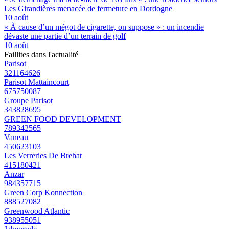
Les Girandières menacée de fermeture en Dordogne
10 août
« À cause d’un mégot de cigarette, on suppose » : un incendie
dévaste une partie d’un terrain de golf
10 août
Faillites dans l'actualité
Parisot
321164626
Parisot Mattaincourt
675750087
Groupe Parisot
343828695
GREEN FOOD DEVELOPMENT
789342565
Vaneau
450623103
Les Verreries De Brehat
415180421
Anzar
984357715
Green Corp Konnection
888527082
Greenwood Atlantic
938955051