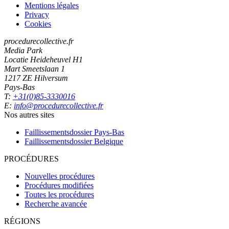
Mentions légales
Privacy
Cookies
procedurecollective.fr
Media Park
Locatie Heideheuvel H1
Mart Smeetslaan 1
1217 ZE Hilversum
Pays-Bas
T:
+31(0)85-3330016
E:
info@procedurecollective.fr
Nos autres sites
Faillissementsdossier
Pays-Bas
Faillissementsdossier
Belgique
PROCÉDURES
Nouvelles procédures
Procédures modifiées
Toutes les procédures
Recherche avancée
RÉGIONS