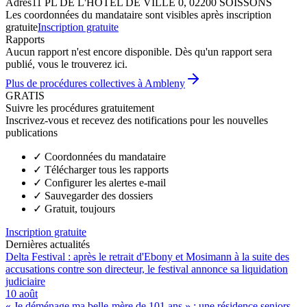
Adres
11 PL DE L'HOTEL DE VILLE 0, 02200 SOISSONS
Les coordonnées du mandataire sont visibles après inscription
gratuite
Inscription gratuite
Rapports
Aucun rapport n'est encore disponible. Dès qu'un rapport sera
publié, vous le trouverez ici.
Plus de procédures collectives à Ambleny
GRATIS
Suivre les procédures gratuitement
Inscrivez-vous et recevez des notifications pour les nouvelles
publications
✓
Coordonnées du mandataire
✓
Télécharger tous les rapports
✓
Configurer les alertes e-mail
✓
Sauvegarder des dossiers
✓
Gratuit, toujours
Inscription gratuite
Dernières actualités
Delta Festival : après le retrait d'Ebony et Mosimann à la suite des
accusations contre son directeur, le festival annonce sa liquidation
judiciaire
10 août
« Je déménage ma belle-mère de 101 ans » : une résidence seniors