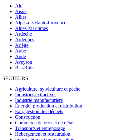
Ain
Aisne
Allier
Alpes-de-Haute-Provence
Alpes-Maritimes
Ardèche
Ardennes
Ariège
Aube
Aude
Aveyron
Bas-Rhin
SECTEURS
Agriculture, sylviculture et pêche
Industries extractives
Industrie manufacturière
Énergie, production et distribution
Eau, gestion des déchets
Construction
Commerce de gros et de détail
Transports et entreposage
Hébergement et restauration
Information et communication