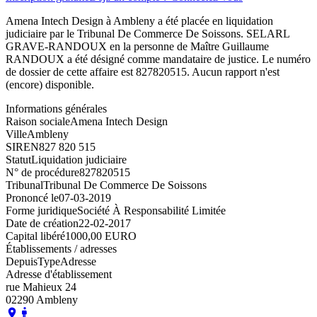
Amena Intech Design à Ambleny a été placée en liquidation
judiciaire par le Tribunal De Commerce De Soissons. SELARL
GRAVE-RANDOUX en la personne de Maître Guillaume
RANDOUX a été désigné comme mandataire de justice. Le numéro
de dossier de cette affaire est 827820515. Aucun rapport n'est
(encore) disponible.
Informations générales
Raison sociale
Amena Intech Design
Ville
Ambleny
SIREN
827 820 515
Statut
Liquidation judiciaire
N° de procédure
827820515
Tribunal
Tribunal De Commerce De Soissons
Prononcé le
07-03-2019
Forme juridique
Société À Responsabilité Limitée
Date de création
22-02-2017
Capital libéré
1000,00 EURO
Établissements / adresses
Depuis
Type
Adresse
Adresse d'établissement
rue Mahieux 24
02290 Ambleny