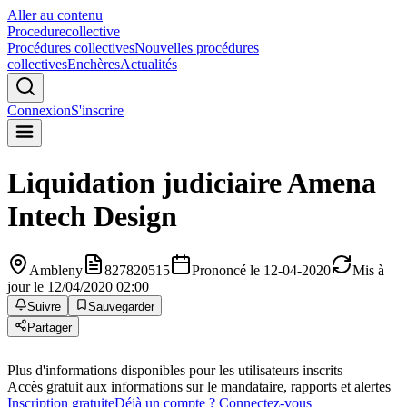
Aller au contenu
Procedure
collective
Procédures collectives
Nouvelles procédures
collectives
Enchères
Actualités
Connexion
S'inscrire
Liquidation judiciaire
Amena
Intech Design
Ambleny
827820515
Prononcé le 12-04-2020
Mis à
jour le 12/04/2020 02:00
Suivre
Sauvegarder
Partager
Plus d'informations disponibles pour les utilisateurs inscrits
Accès gratuit aux informations sur le mandataire, rapports et alertes
Inscription gratuite
Déjà un compte ? Connectez-vous