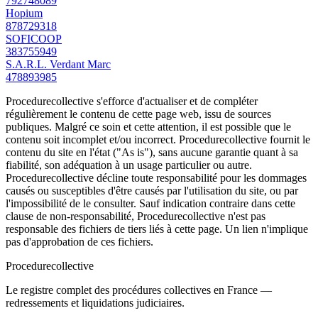
792748089
Hopium
878729318
SOFICOOP
383755949
S.A.R.L. Verdant Marc
478893985
Procedurecollective s'efforce d'actualiser et de compléter
régulièrement le contenu de cette page web, issu de sources
publiques. Malgré ce soin et cette attention, il est possible que le
contenu soit incomplet et/ou incorrect. Procedurecollective fournit le
contenu du site en l'état ("As is"), sans aucune garantie quant à sa
fiabilité, son adéquation à un usage particulier ou autre.
Procedurecollective décline toute responsabilité pour les dommages
causés ou susceptibles d'être causés par l'utilisation du site, ou par
l'impossibilité de le consulter. Sauf indication contraire dans cette
clause de non-responsabilité, Procedurecollective n'est pas
responsable des fichiers de tiers liés à cette page. Un lien n'implique
pas d'approbation de ces fichiers.
Procedure
collective
Le registre complet des procédures collectives en France —
redressements et liquidations judiciaires.