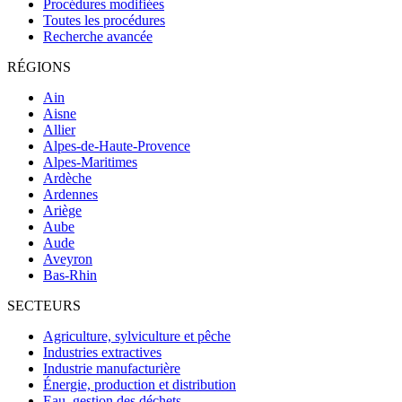
Procédures modifiées
Toutes les procédures
Recherche avancée
RÉGIONS
Ain
Aisne
Allier
Alpes-de-Haute-Provence
Alpes-Maritimes
Ardèche
Ardennes
Ariège
Aube
Aude
Aveyron
Bas-Rhin
SECTEURS
Agriculture, sylviculture et pêche
Industries extractives
Industrie manufacturière
Énergie, production et distribution
Eau, gestion des déchets