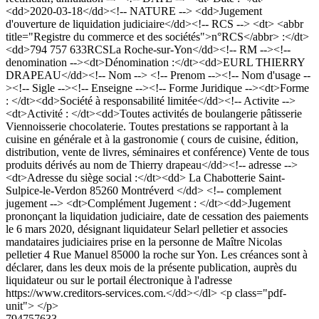
<dd>2020-03-18</dd><!-- NATURE --> <dd>Jugement
d'ouverture de liquidation judiciaire</dd><!-- RCS --> <dt> <abbr
title="Registre du commerce et des sociétés">n°RCS</abbr> :</dt>
<dd>794 757 633RCSLa Roche-sur-Yon</dd><!-- RM --><!--
denomination --><dt>Dénomination :</dt><dd>EURL THIERRY
DRAPEAU</dd><!-- Nom --> <!-- Prenom --><!-- Nom d'usage --
><!-- Sigle --><!-- Enseigne --><!-- Forme Juridique --><dt>Forme
: </dt><dd>Société à responsabilité limitée</dd><!-- Activite -->
<dt>Activité : </dt><dd>Toutes activités de boulangerie pâtisserie
Viennoisserie chocolaterie. Toutes prestations se rapportant à la
cuisine en générale et à la gastronomie ( cours de cuisine, édition,
distribution, vente de livres, séminaires et conférence) Vente de tous
produits dérivés au nom de Thierry drapeau</dd><!-- adresse -->
<dt>Adresse du siège social :</dt><dd> La Chabotterie Saint-
Sulpice-le-Verdon 85260 Montréverd </dd> <!-- complement
jugement --> <dt>Complément Jugement : </dt><dd>Jugement
prononçant la liquidation judiciaire, date de cessation des paiements
le 6 mars 2020, désignant liquidateur Selarl pelletier et associes
mandataires judiciaires prise en la personne de Maître Nicolas
pelletier 4 Rue Manuel 85000 la roche sur Yon. Les créances sont à
déclarer, dans les deux mois de la présente publication, auprès du
liquidateur ou sur le portail électronique à l'adresse
https://www.creditors-services.com.</dd></dl> <p class="pdf-
unit"> </p>
794757633