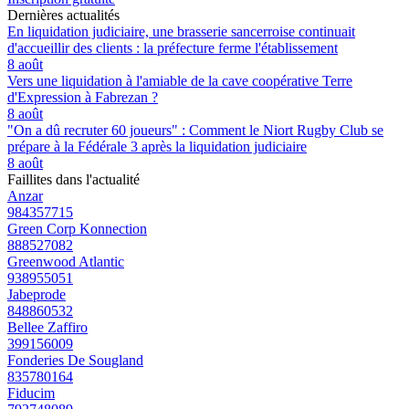
Dernières actualités
En liquidation judiciaire, une brasserie sancerroise continuait
d'accueillir des clients : la préfecture ferme l'établissement
8 août
Vers une liquidation à l'amiable de la cave coopérative Terre
d'Expression à Fabrezan ?
8 août
"On a dû recruter 60 joueurs" : Comment le Niort Rugby Club se
prépare à la Fédérale 3 après la liquidation judiciaire
8 août
Faillites dans l'actualité
Anzar
984357715
Green Corp Konnection
888527082
Greenwood Atlantic
938955051
Jabeprode
848860532
Bellee Zaffiro
399156009
Fonderies De Sougland
835780164
Fiducim