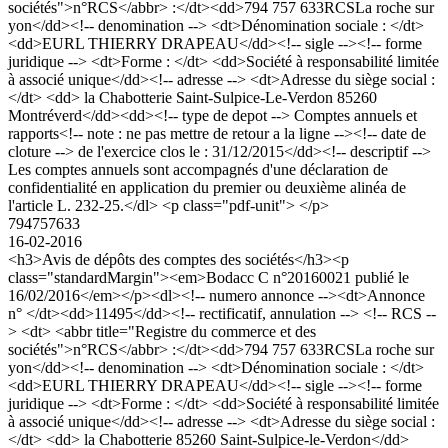
sociétés">n°RCS</abbr> :</dt><dd>794 757 633RCSLa roche sur
yon</dd><!-- denomination --> <dt>Dénomination sociale : </dt>
<dd>EURL THIERRY DRAPEAU</dd><!-- sigle --><!-- forme
juridique --> <dt>Forme : </dt> <dd>Société à responsabilité limitée
à associé unique</dd><!-- adresse --> <dt>Adresse du siège social :
</dt> <dd> la Chabotterie Saint-Sulpice-Le-Verdon 85260
Montréverd</dd><dd><!-- type de depot --> Comptes annuels et
rapports<!-- note : ne pas mettre de retour a la ligne --><!-- date de
cloture --> de l'exercice clos le : 31/12/2015</dd><!-- descriptif -->
Les comptes annuels sont accompagnés d'une déclaration de
confidentialité en application du premier ou deuxième alinéa de
l'article L. 232-25.</dl> <p class="pdf-unit"> </p>
794757633
16-02-2016
<h3>Avis de dépôts des comptes des sociétés</h3><p
class="standardMargin"><em>Bodacc C n°20160021 publié le
16/02/2016</em></p><dl><!-- numero annonce --><dt>Annonce
n° </dt><dd>11495</dd><!-- rectificatif, annulation --> <!-- RCS --
> <dt> <abbr title="Registre du commerce et des
sociétés">n°RCS</abbr> :</dt><dd>794 757 633RCSLa roche sur
yon</dd><!-- denomination --> <dt>Dénomination sociale : </dt>
<dd>EURL THIERRY DRAPEAU</dd><!-- sigle --><!-- forme
juridique --> <dt>Forme : </dt> <dd>Société à responsabilité limitée
à associé unique</dd><!-- adresse --> <dt>Adresse du siège social :
</dt> <dd> la Chabotterie 85260 Saint-Sulpice-le-Verdon</dd>