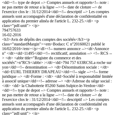
<dd><!-- type de depot --> Comptes annuels et rapports<!-- note :
ne pas mettre de retour a la ligne --><!-- date de cloture --> de
l'exercice clos le : 31/12/2014</dd><!-- descriptif --> Les comptes
annuels sont accompagnés d'une déclaration de confidentialité en
application du premier alinéa de l'article L. 232-25.</dl> <p
class="pdf-unit"> </p>
794757633
16-02-2016
<h3>Avis de dépôts des comptes des sociétés</h3><p
class="standardMargin"><em>Bodacc C n°20160021 publié le
16/02/2016</em></p><dl><!-- numero annonce --><dt>Annonce
n° </dt><dd>11495</dd><!-- rectificatif, annulation --> <!-- RCS --
> <dt> <abbr title="Registre du commerce et des
sociétés">n°RCS</abbr> :</dt><dd>794 757 633RCSLa roche sur
yon</dd><!-- denomination --> <dt>Dénomination sociale : </dt>
<dd>EURL THIERRY DRAPEAU</dd><!-- sigle --><!-- forme
juridique --> <dt>Forme : </dt> <dd>Société à responsabilité limitée
à associé unique</dd><!-- adresse --> <dt>Adresse du siège social :
</dt> <dd> la Chabotterie 85260 Saint-Sulpice-le-Verdon</dd>
<dd><!-- type de depot --> Comptes annuels et rapports<!-- note :
ne pas mettre de retour a la ligne --><!-- date de cloture --> de
l'exercice clos le : 31/12/2014</dd><!-- descriptif --> Les comptes
annuels sont accompagnés d'une déclaration de confidentialité en
application du premier alinéa de l'article L. 232-25.</dl> <p
class="pdf-unit"> </p>