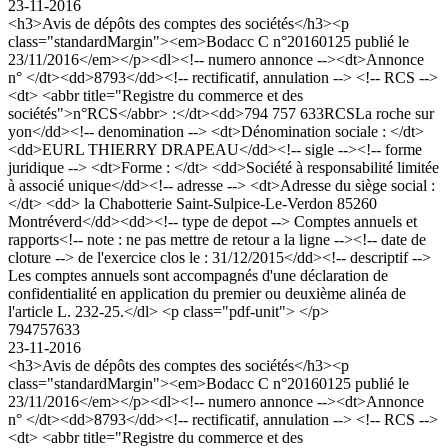
23-11-2016
<h3>Avis de dépôts des comptes des sociétés</h3><p
class="standardMargin"><em>Bodacc C n°20160125 publié le
23/11/2016</em></p><dl><!-- numero annonce --><dt>Annonce
n° </dt><dd>8793</dd><!-- rectificatif, annulation --> <!-- RCS -->
<dt> <abbr title="Registre du commerce et des
sociétés">n°RCS</abbr> :</dt><dd>794 757 633RCSLa roche sur
yon</dd><!-- denomination --> <dt>Dénomination sociale : </dt>
<dd>EURL THIERRY DRAPEAU</dd><!-- sigle --><!-- forme
juridique --> <dt>Forme : </dt> <dd>Société à responsabilité limitée
à associé unique</dd><!-- adresse --> <dt>Adresse du siège social :
</dt> <dd> la Chabotterie Saint-Sulpice-Le-Verdon 85260
Montréverd</dd><dd><!-- type de depot --> Comptes annuels et
rapports<!-- note : ne pas mettre de retour a la ligne --><!-- date de
cloture --> de l'exercice clos le : 31/12/2015</dd><!-- descriptif -->
Les comptes annuels sont accompagnés d'une déclaration de
confidentialité en application du premier ou deuxième alinéa de
l'article L. 232-25.</dl> <p class="pdf-unit"> </p>
794757633
23-11-2016
<h3>Avis de dépôts des comptes des sociétés</h3><p
class="standardMargin"><em>Bodacc C n°20160125 publié le
23/11/2016</em></p><dl><!-- numero annonce --><dt>Annonce
n° </dt><dd>8793</dd><!-- rectificatif, annulation --> <!-- RCS -->
<dt> <abbr title="Registre du commerce et des