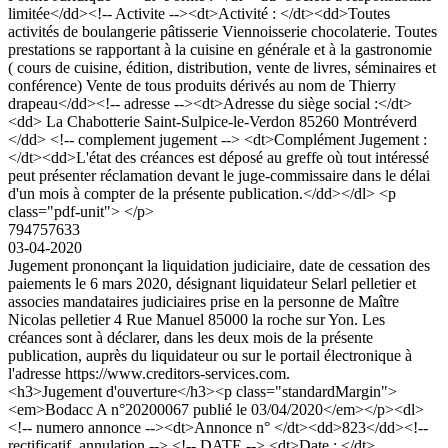
limitée</dd><!-- Activite --><dt>Activité : </dt><dd>Toutes
activités de boulangerie pâtisserie Viennoisserie chocolaterie. Toutes
prestations se rapportant à la cuisine en générale et à la gastronomie
( cours de cuisine, édition, distribution, vente de livres, séminaires et
conférence) Vente de tous produits dérivés au nom de Thierry
drapeau</dd><!-- adresse --><dt>Adresse du siège social :</dt>
<dd> La Chabotterie Saint-Sulpice-le-Verdon 85260 Montréverd
</dd> <!-- complement jugement --> <dt>Complément Jugement :
</dt><dd>L'état des créances est déposé au greffe où tout intéressé
peut présenter réclamation devant le juge-commissaire dans le délai
d'un mois à compter de la présente publication.</dd></dl> <p
class="pdf-unit"> </p>
794757633
03-04-2020
Jugement prononçant la liquidation judiciaire, date de cessation des
paiements le 6 mars 2020, désignant liquidateur Selarl pelletier et
associes mandataires judiciaires prise en la personne de Maître
Nicolas pelletier 4 Rue Manuel 85000 la roche sur Yon. Les
créances sont à déclarer, dans les deux mois de la présente
publication, auprès du liquidateur ou sur le portail électronique à
l'adresse https://www.creditors-services.com.
<h3>Jugement d'ouverture</h3><p class="standardMargin">
<em>Bodacc A n°20200067 publié le 03/04/2020</em></p><dl>
<!-- numero annonce --><dt>Annonce n° </dt><dd>823</dd><!--
rectificatif, annulation --> <!-- DATE --> <dt>Date : </dt>