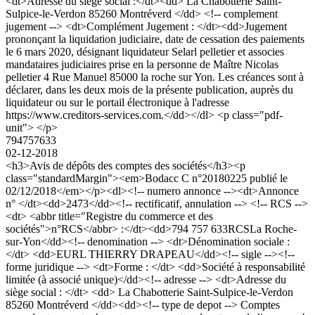
<dt>Adresse du siège social :</dt><dd> La Chabotterie Saint-
Sulpice-le-Verdon 85260 Montréverd </dd> <!-- complement
jugement --> <dt>Complément Jugement : </dt><dd>Jugement
prononçant la liquidation judiciaire, date de cessation des paiements
le 6 mars 2020, désignant liquidateur Selarl pelletier et associes
mandataires judiciaires prise en la personne de Maître Nicolas
pelletier 4 Rue Manuel 85000 la roche sur Yon. Les créances sont à
déclarer, dans les deux mois de la présente publication, auprès du
liquidateur ou sur le portail électronique à l'adresse
https://www.creditors-services.com.</dd></dl> <p class="pdf-
unit"> </p>
794757633
02-12-2018
<h3>Avis de dépôts des comptes des sociétés</h3><p
class="standardMargin"><em>Bodacc C n°20180225 publié le
02/12/2018</em></p><dl><!-- numero annonce --><dt>Annonce
n° </dt><dd>2473</dd><!-- rectificatif, annulation --> <!-- RCS -->
<dt> <abbr title="Registre du commerce et des
sociétés">n°RCS</abbr> :</dt><dd>794 757 633RCSLa Roche-
sur-Yon</dd><!-- denomination --> <dt>Dénomination sociale :
</dt> <dd>EURL THIERRY DRAPEAU</dd><!-- sigle --><!--
forme juridique --> <dt>Forme : </dt> <dd>Société à responsabilité
limitée (à associé unique)</dd><!-- adresse --> <dt>Adresse du
siège social : </dt> <dd> La Chabotterie Saint-Sulpice-le-Verdon
85260 Montréverd </dd><dd><!-- type de depot --> Comptes