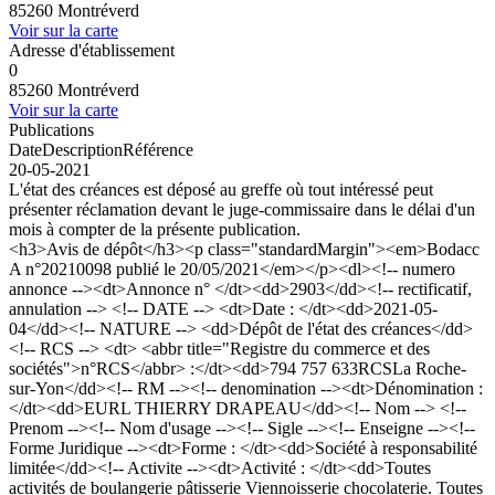
85260 Montréverd
Voir sur la carte
Adresse d'établissement
0
85260 Montréverd
Voir sur la carte
Publications
Date
Description
Référence
20-05-2021
L'état des créances est déposé au greffe où tout intéressé peut
présenter réclamation devant le juge-commissaire dans le délai d'un
mois à compter de la présente publication.
<h3>Avis de dépôt</h3><p class="standardMargin"><em>Bodacc
A n°20210098 publié le 20/05/2021</em></p><dl><!-- numero
annonce --><dt>Annonce n° </dt><dd>2903</dd><!-- rectificatif,
annulation --> <!-- DATE --> <dt>Date : </dt><dd>2021-05-
04</dd><!-- NATURE --> <dd>Dépôt de l'état des créances</dd>
<!-- RCS --> <dt> <abbr title="Registre du commerce et des
sociétés">n°RCS</abbr> :</dt><dd>794 757 633RCSLa Roche-
sur-Yon</dd><!-- RM --><!-- denomination --><dt>Dénomination :
</dt><dd>EURL THIERRY DRAPEAU</dd><!-- Nom --> <!--
Prenom --><!-- Nom d'usage --><!-- Sigle --><!-- Enseigne --><!--
Forme Juridique --><dt>Forme : </dt><dd>Société à responsabilité
limitée</dd><!-- Activite --><dt>Activité : </dt><dd>Toutes
activités de boulangerie pâtisserie Viennoisserie chocolaterie. Toutes