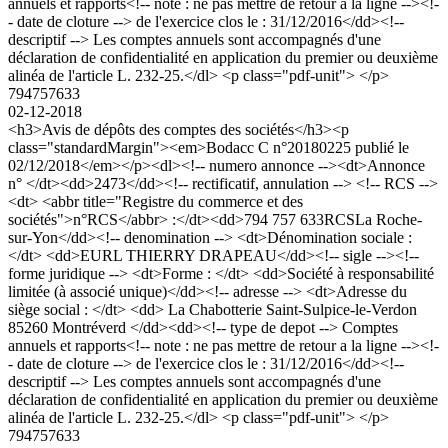
annuels et rapports<!-- note : ne pas mettre de retour a la ligne --><!-
- date de cloture --> de l'exercice clos le : 31/12/2016</dd><!--
descriptif --> Les comptes annuels sont accompagnés d'une
déclaration de confidentialité en application du premier ou deuxième
alinéa de l'article L. 232-25.</dl> <p class="pdf-unit"> </p>
794757633
02-12-2018
<h3>Avis de dépôts des comptes des sociétés</h3><p
class="standardMargin"><em>Bodacc C n°20180225 publié le
02/12/2018</em></p><dl><!-- numero annonce --><dt>Annonce
n° </dt><dd>2473</dd><!-- rectificatif, annulation --> <!-- RCS -->
<dt> <abbr title="Registre du commerce et des
sociétés">n°RCS</abbr> :</dt><dd>794 757 633RCSLa Roche-
sur-Yon</dd><!-- denomination --> <dt>Dénomination sociale :
</dt> <dd>EURL THIERRY DRAPEAU</dd><!-- sigle --><!--
forme juridique --> <dt>Forme : </dt> <dd>Société à responsabilité
limitée (à associé unique)</dd><!-- adresse --> <dt>Adresse du
siège social : </dt> <dd> La Chabotterie Saint-Sulpice-le-Verdon
85260 Montréverd </dd><dd><!-- type de depot --> Comptes
annuels et rapports<!-- note : ne pas mettre de retour a la ligne --><!-
- date de cloture --> de l'exercice clos le : 31/12/2016</dd><!--
descriptif --> Les comptes annuels sont accompagnés d'une
déclaration de confidentialité en application du premier ou deuxième
alinéa de l'article L. 232-25.</dl> <p class="pdf-unit"> </p>
794757633