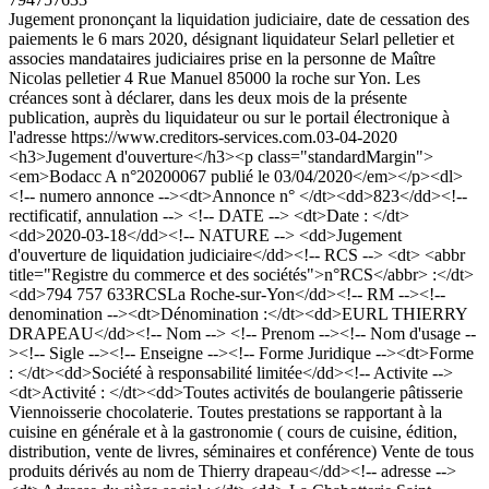
Jugement prononçant la liquidation judiciaire, date de cessation des
paiements le 6 mars 2020, désignant liquidateur Selarl pelletier et
associes mandataires judiciaires prise en la personne de Maître
Nicolas pelletier 4 Rue Manuel 85000 la roche sur Yon. Les
créances sont à déclarer, dans les deux mois de la présente
publication, auprès du liquidateur ou sur le portail électronique à
l'adresse https://www.creditors-services.com.
03-04-2020
<h3>Jugement d'ouverture</h3><p class="standardMargin">
<em>Bodacc A n°20200067 publié le 03/04/2020</em></p><dl>
<!-- numero annonce --><dt>Annonce n° </dt><dd>823</dd><!--
rectificatif, annulation --> <!-- DATE --> <dt>Date : </dt>
<dd>2020-03-18</dd><!-- NATURE --> <dd>Jugement
d'ouverture de liquidation judiciaire</dd><!-- RCS --> <dt> <abbr
title="Registre du commerce et des sociétés">n°RCS</abbr> :</dt>
<dd>794 757 633RCSLa Roche-sur-Yon</dd><!-- RM --><!--
denomination --><dt>Dénomination :</dt><dd>EURL THIERRY
DRAPEAU</dd><!-- Nom --> <!-- Prenom --><!-- Nom d'usage --
><!-- Sigle --><!-- Enseigne --><!-- Forme Juridique --><dt>Forme
: </dt><dd>Société à responsabilité limitée</dd><!-- Activite -->
<dt>Activité : </dt><dd>Toutes activités de boulangerie pâtisserie
Viennoisserie chocolaterie. Toutes prestations se rapportant à la
cuisine en générale et à la gastronomie ( cours de cuisine, édition,
distribution, vente de livres, séminaires et conférence) Vente de tous
produits dérivés au nom de Thierry drapeau</dd><!-- adresse -->