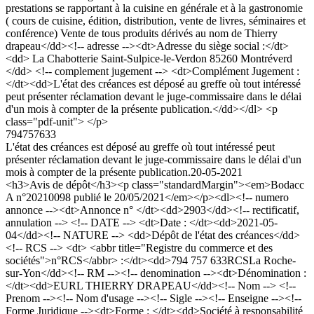
prestations se rapportant à la cuisine en générale et à la gastronomie
( cours de cuisine, édition, distribution, vente de livres, séminaires et
conférence) Vente de tous produits dérivés au nom de Thierry
drapeau</dd><!-- adresse --><dt>Adresse du siège social :</dt>
<dd> La Chabotterie Saint-Sulpice-le-Verdon 85260 Montréverd
</dd> <!-- complement jugement --> <dt>Complément Jugement :
</dt><dd>L'état des créances est déposé au greffe où tout intéressé
peut présenter réclamation devant le juge-commissaire dans le délai
d'un mois à compter de la présente publication.</dd></dl> <p
class="pdf-unit"> </p>
794757633
L'état des créances est déposé au greffe où tout intéressé peut
présenter réclamation devant le juge-commissaire dans le délai d'un
mois à compter de la présente publication.
20-05-2021
<h3>Avis de dépôt</h3><p class="standardMargin"><em>Bodacc
A n°20210098 publié le 20/05/2021</em></p><dl><!-- numero
annonce --><dt>Annonce n° </dt><dd>2903</dd><!-- rectificatif,
annulation --> <!-- DATE --> <dt>Date : </dt><dd>2021-05-
04</dd><!-- NATURE --> <dd>Dépôt de l'état des créances</dd>
<!-- RCS --> <dt> <abbr title="Registre du commerce et des
sociétés">n°RCS</abbr> :</dt><dd>794 757 633RCSLa Roche-
sur-Yon</dd><!-- RM --><!-- denomination --><dt>Dénomination :
</dt><dd>EURL THIERRY DRAPEAU</dd><!-- Nom --> <!--
Prenom --><!-- Nom d'usage --><!-- Sigle --><!-- Enseigne --><!--
Forme Juridique --><dt>Forme : </dt><dd>Société à responsabilité