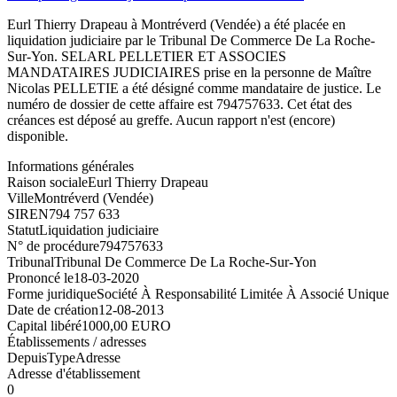
Eurl Thierry Drapeau à Montréverd (Vendée) a été placée en
liquidation judiciaire par le Tribunal De Commerce De La Roche-
Sur-Yon. SELARL PELLETIER ET ASSOCIES
MANDATAIRES JUDICIAIRES prise en la personne de Maître
Nicolas PELLETIE a été désigné comme mandataire de justice. Le
numéro de dossier de cette affaire est 794757633. Cet état des
créances est déposé au greffe. Aucun rapport n'est (encore)
disponible.
Informations générales
Raison sociale
Eurl Thierry Drapeau
Ville
Montréverd (Vendée)
SIREN
794 757 633
Statut
Liquidation judiciaire
N° de procédure
794757633
Tribunal
Tribunal De Commerce De La Roche-Sur-Yon
Prononcé le
18-03-2020
Forme juridique
Société À Responsabilité Limitée À Associé Unique
Date de création
12-08-2013
Capital libéré
1000,00 EURO
Établissements / adresses
Depuis
Type
Adresse
Adresse d'établissement
0