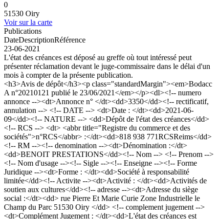
0
51530 Oiry
Voir sur la carte
Publications
Date
Description
Référence
23-06-2021
L'état des créances est déposé au greffe où tout intéressé peut
présenter réclamation devant le juge-commissaire dans le délai d'un
mois à compter de la présente publication.
<h3>Avis de dépôt</h3><p class="standardMargin"><em>Bodacc
A n°20210121 publié le 23/06/2021</em></p><dl><!-- numero
annonce --><dt>Annonce n° </dt><dd>3350</dd><!-- rectificatif,
annulation --> <!-- DATE --> <dt>Date : </dt><dd>2021-06-
09</dd><!-- NATURE --> <dd>Dépôt de l'état des créances</dd>
<!-- RCS --> <dt> <abbr title="Registre du commerce et des
sociétés">n°RCS</abbr> :</dt><dd>818 938 771RCSReims</dd>
<!-- RM --><!-- denomination --><dt>Dénomination :</dt>
<dd>BENOIT PRESTATIONS</dd><!-- Nom --> <!-- Prenom -->
<!-- Nom d'usage --><!-- Sigle --><!-- Enseigne --><!-- Forme
Juridique --><dt>Forme : </dt><dd>Société à responsabilité
limitée</dd><!-- Activite --><dt>Activité : </dt><dd>Activités de
soutien aux cultures</dd><!-- adresse --><dt>Adresse du siège
social :</dt><dd> rue Pierre Et Marie Curie Zone Industrielle le
Champ du Parc 51530 Oiry </dd> <!-- complement jugement -->
<dt>Complément Jugement : </dt><dd>L'état des créances est