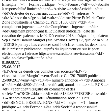
Enseigne --><!-- Forme Juridique --><dt>Forme : </dt><dd>Société
à responsabilité limitée</dd><!-- Activite --><dt>Activité : </dt>
<dd>Activités de soutien aux cultures</dd><!-- adresse -->
<dt>Adresse du siège social :</dt><dd> rue Pierre Et Marie Curie
Zone Industrielle le Champ du Parc 51530 Oiry </dd> <!--
complement jugement --> <dt>Complément Jugement : </dt>
<dd>Jugement prononçant la liquidation judiciaire , date de
cessation des paiements le 02 Décembre 2018, désignant liquidateur
Scp Crozat Barault Maigrot (Me Arnaud Crozat) 17, quai de la Villa
- 51318 Epernay . Les créances sont à déclarer, dans les deux mois
de la présente publication, auprès du liquidateur ou sur le portail
électronique à l'adresse https://www.creditors-services.com.</dd>
</dl> <p class="pdf-unit"> </p>
818938771
25-08-2017
<h3>Avis de dépôts des comptes des sociétés</h3><p
class="standardMargin"><em>Bodacc C n°20170085 publié le
25/08/2017</em></p><dl><!-- numero annonce --><dt>Annonce
n° </dt><dd>4890</dd><!-- rectificatif, annulation --> <!-- RCS -->
<dt> <abbr title="Registre du commerce et des
sociétés">n°RCS</abbr> :</dt><dd>818 938 771RCSReims</dd>
<!-- denomination --> <dt>Dénomination sociale : </dt>
<dd>BENOIT PRESTATIONS</dd><!-- sigle --><!-- forme
juridique --> <dt>Forme : </dt> <dd>Société à responsabilité