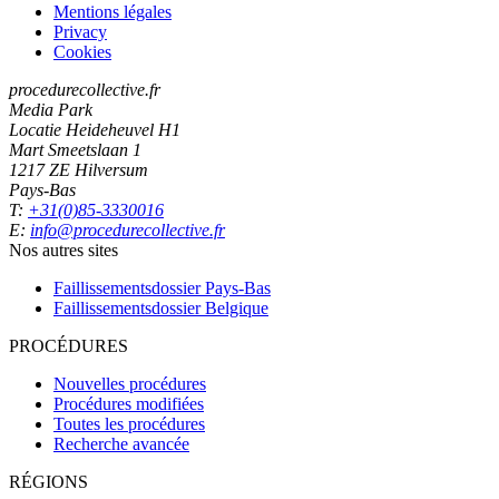
Mentions légales
Privacy
Cookies
procedurecollective.fr
Media Park
Locatie Heideheuvel H1
Mart Smeetslaan 1
1217 ZE Hilversum
Pays-Bas
T:
+31(0)85-3330016
E:
info@procedurecollective.fr
Nos autres sites
Faillissementsdossier
Pays-Bas
Faillissementsdossier
Belgique
PROCÉDURES
Nouvelles procédures
Procédures modifiées
Toutes les procédures
Recherche avancée
RÉGIONS