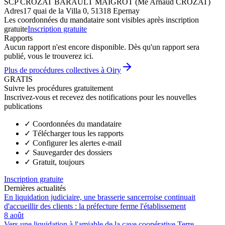
SCP CROZAT BARAULT MAIGROT (Me Arnaud CROZAT)
Adres
17 quai de la Villa 0, 51318 Epernay
Les coordonnées du mandataire sont visibles après inscription
gratuite
Inscription gratuite
Rapports
Aucun rapport n'est encore disponible. Dès qu'un rapport sera
publié, vous le trouverez ici.
Plus de procédures collectives à Oiry
GRATIS
Suivre les procédures gratuitement
Inscrivez-vous et recevez des notifications pour les nouvelles
publications
✓
Coordonnées du mandataire
✓
Télécharger tous les rapports
✓
Configurer les alertes e-mail
✓
Sauvegarder des dossiers
✓
Gratuit, toujours
Inscription gratuite
Dernières actualités
En liquidation judiciaire, une brasserie sancerroise continuait
d'accueillir des clients : la préfecture ferme l'établissement
8 août
Vers une liquidation à l'amiable de la cave coopérative Terre