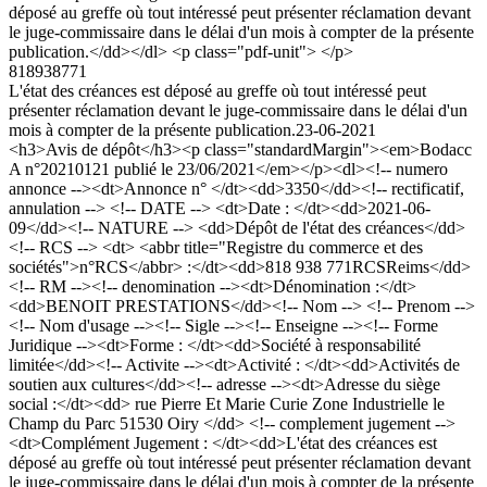
déposé au greffe où tout intéressé peut présenter réclamation devant
le juge-commissaire dans le délai d'un mois à compter de la présente
publication.</dd></dl> <p class="pdf-unit"> </p>
818938771
L'état des créances est déposé au greffe où tout intéressé peut
présenter réclamation devant le juge-commissaire dans le délai d'un
mois à compter de la présente publication.
23-06-2021
<h3>Avis de dépôt</h3><p class="standardMargin"><em>Bodacc
A n°20210121 publié le 23/06/2021</em></p><dl><!-- numero
annonce --><dt>Annonce n° </dt><dd>3350</dd><!-- rectificatif,
annulation --> <!-- DATE --> <dt>Date : </dt><dd>2021-06-
09</dd><!-- NATURE --> <dd>Dépôt de l'état des créances</dd>
<!-- RCS --> <dt> <abbr title="Registre du commerce et des
sociétés">n°RCS</abbr> :</dt><dd>818 938 771RCSReims</dd>
<!-- RM --><!-- denomination --><dt>Dénomination :</dt>
<dd>BENOIT PRESTATIONS</dd><!-- Nom --> <!-- Prenom -->
<!-- Nom d'usage --><!-- Sigle --><!-- Enseigne --><!-- Forme
Juridique --><dt>Forme : </dt><dd>Société à responsabilité
limitée</dd><!-- Activite --><dt>Activité : </dt><dd>Activités de
soutien aux cultures</dd><!-- adresse --><dt>Adresse du siège
social :</dt><dd> rue Pierre Et Marie Curie Zone Industrielle le
Champ du Parc 51530 Oiry </dd> <!-- complement jugement -->
<dt>Complément Jugement : </dt><dd>L'état des créances est
déposé au greffe où tout intéressé peut présenter réclamation devant
le juge-commissaire dans le délai d'un mois à compter de la présente