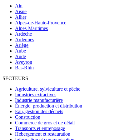
Ain
Aisne
Allier
Alpes-de-Haute-Provence
Alpes-Maritimes
Ardèche
Ardennes
Ariège
Aube
Aude
Aveyron
Bas-Rhin
SECTEURS
Agriculture, sylviculture et pêche
Industries extractives
Industrie manufacturière
Énergie, production et distribution
Eau, gestion des déchets
Construction
Commerce de gros et de détail
Transports et entreposage
Hébergement et restauration
Information et communication