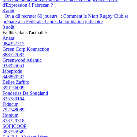
d'Expression à Fabrezan ?
8 août
"On a dû recruter 60 joueurs" : Comment le Niort Rugby Club se
prépare à la Fédérale 3 après la liquidation judiciaire
8 août
Faillites dans l'actualité
Anzar
984357715
Green Corp Konnection
888527082
Greenwood Atlantic
938955051
Jabeprode
848860532
Bellee Zaffiro
399156009
Fonderies De Sougland
835780164
Fiducim
792748089
Hopium
878729318
SOFICOOP
383755949