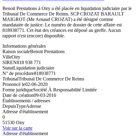
Benoit Prestations à Oiry a été placée en liquidation judiciaire par le
Tribunal De Commerce De Reims. SCP CROZAT BARAULT
MAIGROT (Me Arnaud CROZAT) a été désigné comme
mandataire de justice. Le numéro de dossier de cette affaire est
818938771. Cet état des créances est déposé au greffe. Aucun
rapport n'est (encore) disponible.
Informations générales
Raison sociale
Benoit Prestations
Ville
Oiry
SIREN
818 938 771
Statut
Liquidation judiciaire
N° de procédure
818938771
Tribunal
Tribunal De Commerce De Reims
Prononcé le
02-06-2020
Forme juridique
Société À Responsabilité Limitée
Date de création
09-03-2016
Établissements / adresses
Depuis
Type
Adresse
Adresse d'établissement
0
51530 Oiry
Voir sur la carte
Adresse d'établissement