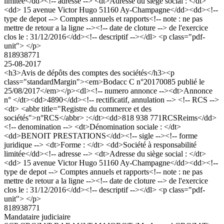
limitée</dd><!-- adresse --> <dt>Adresse du siège social : </dt>
<dd> 15 avenue Victor Hugo 51160 Ay-Champagne</dd><dd><!--
type de depot --> Comptes annuels et rapports<!-- note : ne pas
mettre de retour a la ligne --><!-- date de cloture --> de l'exercice
clos le : 31/12/2016</dd><!-- descriptif --></dl> <p class="pdf-
unit"> </p>
818938771
25-08-2017
<h3>Avis de dépôts des comptes des sociétés</h3><p
class="standardMargin"><em>Bodacc C n°20170085 publié le
25/08/2017</em></p><dl><!-- numero annonce --><dt>Annonce
n° </dt><dd>4890</dd><!-- rectificatif, annulation --> <!-- RCS -->
<dt> <abbr title="Registre du commerce et des
sociétés">n°RCS</abbr> :</dt><dd>818 938 771RCSReims</dd>
<!-- denomination --> <dt>Dénomination sociale : </dt>
<dd>BENOIT PRESTATIONS</dd><!-- sigle --><!-- forme
juridique --> <dt>Forme : </dt> <dd>Société à responsabilité
limitée</dd><!-- adresse --> <dt>Adresse du siège social : </dt>
<dd> 15 avenue Victor Hugo 51160 Ay-Champagne</dd><dd><!--
type de depot --> Comptes annuels et rapports<!-- note : ne pas
mettre de retour a la ligne --><!-- date de cloture --> de l'exercice
clos le : 31/12/2016</dd><!-- descriptif --></dl> <p class="pdf-
unit"> </p>
818938771
Mandataire judiciaire