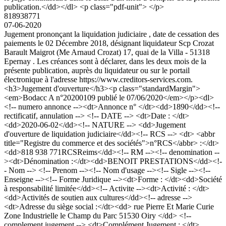
publication.</dd></dl> <p class="pdf-unit"> </p>
818938771
07-06-2020
Jugement prononçant la liquidation judiciaire , date de cessation des
paiements le 02 Décembre 2018, désignant liquidateur Scp Crozat
Barault Maigrot (Me Arnaud Crozat) 17, quai de la Villa - 51318
Epernay . Les créances sont à déclarer, dans les deux mois de la
présente publication, auprès du liquidateur ou sur le portail
électronique à l'adresse https://www.creditors-services.com.
<h3>Jugement d'ouverture</h3><p class="standardMargin">
<em>Bodacc A n°20200109 publié le 07/06/2020</em></p><dl>
<!-- numero annonce --><dt>Annonce n° </dt><dd>1890</dd><!--
rectificatif, annulation --> <!-- DATE --> <dt>Date : </dt>
<dd>2020-06-02</dd><!-- NATURE --> <dd>Jugement
d'ouverture de liquidation judiciaire</dd><!-- RCS --> <dt> <abbr
title="Registre du commerce et des sociétés">n°RCS</abbr> :</dt>
<dd>818 938 771RCSReims</dd><!-- RM --><!-- denomination --
><dt>Dénomination :</dt><dd>BENOIT PRESTATIONS</dd><!-
- Nom --> <!-- Prenom --><!-- Nom d'usage --><!-- Sigle --><!--
Enseigne --><!-- Forme Juridique --><dt>Forme : </dt><dd>Société
à responsabilité limitée</dd><!-- Activite --><dt>Activité : </dt>
<dd>Activités de soutien aux cultures</dd><!-- adresse -->
<dt>Adresse du siège social :</dt><dd> rue Pierre Et Marie Curie
Zone Industrielle le Champ du Parc 51530 Oiry </dd> <!--
complement jugement --> <dt>Complément Jugement : </dt>