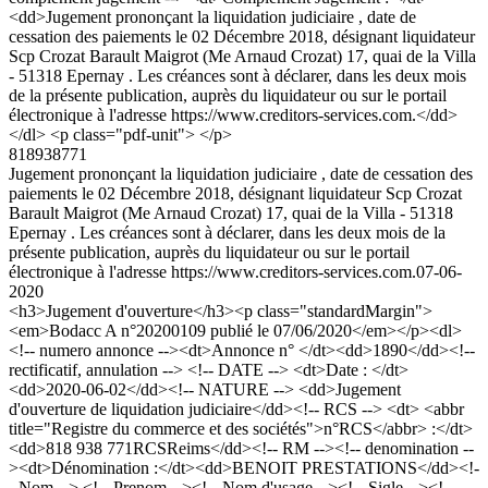
<dd>Jugement prononçant la liquidation judiciaire , date de
cessation des paiements le 02 Décembre 2018, désignant liquidateur
Scp Crozat Barault Maigrot (Me Arnaud Crozat) 17, quai de la Villa
- 51318 Epernay . Les créances sont à déclarer, dans les deux mois
de la présente publication, auprès du liquidateur ou sur le portail
électronique à l'adresse https://www.creditors-services.com.</dd>
</dl> <p class="pdf-unit"> </p>
818938771
Jugement prononçant la liquidation judiciaire , date de cessation des
paiements le 02 Décembre 2018, désignant liquidateur Scp Crozat
Barault Maigrot (Me Arnaud Crozat) 17, quai de la Villa - 51318
Epernay . Les créances sont à déclarer, dans les deux mois de la
présente publication, auprès du liquidateur ou sur le portail
électronique à l'adresse https://www.creditors-services.com.
07-06-
2020
<h3>Jugement d'ouverture</h3><p class="standardMargin">
<em>Bodacc A n°20200109 publié le 07/06/2020</em></p><dl>
<!-- numero annonce --><dt>Annonce n° </dt><dd>1890</dd><!--
rectificatif, annulation --> <!-- DATE --> <dt>Date : </dt>
<dd>2020-06-02</dd><!-- NATURE --> <dd>Jugement
d'ouverture de liquidation judiciaire</dd><!-- RCS --> <dt> <abbr
title="Registre du commerce et des sociétés">n°RCS</abbr> :</dt>
<dd>818 938 771RCSReims</dd><!-- RM --><!-- denomination --
><dt>Dénomination :</dt><dd>BENOIT PRESTATIONS</dd><!-
- Nom --> <!-- Prenom --><!-- Nom d'usage --><!-- Sigle --><!--