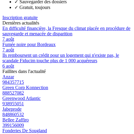
✓
Sauvegarder des dossiers
✓
Gratuit, toujours
Inscription gratuite
Dernières actualités
En difficulté financière, la Fresque du climat placée en procédure de
sauvegarde et menacée de disparition
7 août
Fumée noire pour Bordeaux
7 août
Ils remboursent un crédit pour un logement qui n'existe pas, le
scandale Fiducim touche plus de 1 000 acquéreurs
6 août
Faillites dans l'actualité
Anzar
984357715
Green Corp Konnection
888527082
Greenwood Atlantic
938955051
Jabeprode
848860532
Bellee Zaffiro
399156009
Fonderies De Sougland