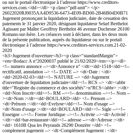
ou sur le portail électronique à l’adresse https://www.creditors-
services.com.</dd></dl> <p class="pdf-unit"> </p>
26022020RJ0035AA4D9536-6473-4E09-BD00-2B46B04D0B71
Jugement prononçant la liquidation judiciaire, date de cessation des
paiements le 31 janvier 2020, désignant liquidateur Selarl Berthelot
Agissant par Maître Geoffroy Berthelot 46 avenue Duchesne 26100
Romans-sur-Isère. Les créances sont à déclarer, dans les deux mois
de la présente publication, auprès du liquidateur ou sur le portail
électronique à l’adresse https://www.creditors-services.com.
21-02-
2020
<h3>Jugement d'ouverture</h3><p class="standardMargin">
<em>Bodacc A n°20200037 publié le 21/02/2020</em></p><dl>
<!-- numero annonce --><dt>Annonce n° </dt><dd>1518</dd><!--
rectificatif, annulation --> <!-- DATE --> <dt>Date : </dt>
<dd>2020-02-03</dd><!-- NATURE --> <dd>Jugement
d'ouverture de liquidation judiciaire</dd><!-- RCS --> <dt><abbr
title="Registre du commerce et des sociétés">n°RCS</abbr> :</dt>
<dd>Non Inscrit</dd><!-- RM --><!-- denomination --><!-- Nom --
><dt>Nom :</dt><dd>BOULARD</dd> <!-- Prenom -->
<dt>Prénom :</dt><dd>Evelyne</dd><!-- Nom d'usage -->
<dt>Nom d'usage :</dt><dd>BOULARD</dd><!-- Sigle --><!--
Enseigne --><!-- Forme Juridique --><!-- Activite --><dt>Activité :
</dt><dd>bar-restaurant</dd><!-- adresse --><dt>Adresse :</dt>
<dd> 1610B Qua les Peyrauds 26290 Donzère </dd> <!--
complement jugement --> <dt>Complément Jugement : </dt>