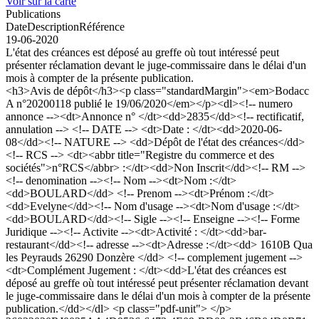
Voir sur la carte
Publications
Date
Description
Référence
19-06-2020
L'état des créances est déposé au greffe où tout intéressé peut
présenter réclamation devant le juge-commissaire dans le délai d'un
mois à compter de la présente publication.
<h3>Avis de dépôt</h3><p class="standardMargin"><em>Bodacc
A n°20200118 publié le 19/06/2020</em></p><dl><!-- numero
annonce --><dt>Annonce n° </dt><dd>2835</dd><!-- rectificatif,
annulation --> <!-- DATE --> <dt>Date : </dt><dd>2020-06-
08</dd><!-- NATURE --> <dd>Dépôt de l'état des créances</dd>
<!-- RCS --> <dt><abbr title="Registre du commerce et des
sociétés">n°RCS</abbr> :</dt><dd>Non Inscrit</dd><!-- RM -->
<!-- denomination --><!-- Nom --><dt>Nom :</dt>
<dd>BOULARD</dd> <!-- Prenom --><dt>Prénom :</dt>
<dd>Evelyne</dd><!-- Nom d'usage --><dt>Nom d'usage :</dt>
<dd>BOULARD</dd><!-- Sigle --><!-- Enseigne --><!-- Forme
Juridique --><!-- Activite --><dt>Activité : </dt><dd>bar-
restaurant</dd><!-- adresse --><dt>Adresse :</dt><dd> 1610B Qua
les Peyrauds 26290 Donzère </dd> <!-- complement jugement -->
<dt>Complément Jugement : </dt><dd>L'état des créances est
déposé au greffe où tout intéressé peut présenter réclamation devant
le juge-commissaire dans le délai d'un mois à compter de la présente
publication.</dd></dl> <p class="pdf-unit"> </p>