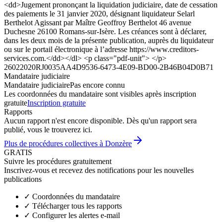
<dd>Jugement prononçant la liquidation judiciaire, date de cessation
des paiements le 31 janvier 2020, désignant liquidateur Selarl
Berthelot Agissant par Maître Geoffroy Berthelot 46 avenue
Duchesne 26100 Romans-sur-Isère. Les créances sont à déclarer,
dans les deux mois de la présente publication, auprès du liquidateur
ou sur le portail électronique à l’adresse https://www.creditors-
services.com.</dd></dl> <p class="pdf-unit"> </p>
26022020RJ0035AA4D9536-6473-4E09-BD00-2B46B04D0B71
Mandataire judiciaire
Mandataire judiciaire
Pas encore connu
Les coordonnées du mandataire sont visibles après inscription
gratuite
Inscription gratuite
Rapports
Aucun rapport n'est encore disponible. Dès qu'un rapport sera
publié, vous le trouverez ici.
Plus de procédures collectives à Donzère
GRATIS
Suivre les procédures gratuitement
Inscrivez-vous et recevez des notifications pour les nouvelles
publications
✓
Coordonnées du mandataire
✓
Télécharger tous les rapports
✓
Configurer les alertes e-mail