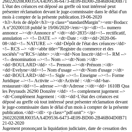
26022020RJ0035AA4D9536-6473-4E09-BD00-2B46B04D0B71
L'état des créances est déposé au greffe où tout intéressé peut
présenter réclamation devant le juge-commissaire dans le délai d'un
mois à compter de la présente publication.
19-06-2020
<h3>Avis de dépôt</h3><p class="standardMargin"><em>Bodacc
A n°20200118 publié le 19/06/2020</em></p><dl><!-- numero
annonce --><dt>Annonce n° </dt><dd>2835</dd><!-- rectificatif,
annulation --> <!-- DATE --> <dt>Date : </dt><dd>2020-06-
08</dd><!-- NATURE --> <dd>Dépôt de l'état des créances</dd>
<!-- RCS --> <dt><abbr title="Registre du commerce et des
sociétés">n°RCS</abbr> :</dt><dd>Non Inscrit</dd><!-- RM -->
<!-- denomination --><!-- Nom --><dt>Nom :</dt>
<dd>BOULARD</dd> <!-- Prenom --><dt>Prénom :</dt>
<dd>Evelyne</dd><!-- Nom d'usage --><dt>Nom d'usage :</dt>
<dd>BOULARD</dd><!-- Sigle --><!-- Enseigne --><!-- Forme
Juridique --><!-- Activite --><dt>Activité : </dt><dd>bar-
restaurant</dd><!-- adresse --><dt>Adresse :</dt><dd> 1610B Qua
les Peyrauds 26290 Donzère </dd> <!-- complement jugement -->
<dt>Complément Jugement : </dt><dd>L'état des créances est
déposé au greffe où tout intéressé peut présenter réclamation devant
le juge-commissaire dans le délai d'un mois à compter de la présente
publication.</dd></dl> <p class="pdf-unit"> </p>
26022020RJ0035AA4D9536-6473-4E09-BD00-2B46B04D0B71
21-02-2020
Jugement prononçant la liquidation judiciaire, date de cessation des