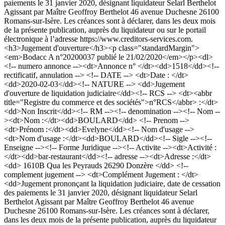
paiements le 31 janvier 2020, désignant liquidateur Selarl Berthelot
Agissant par Maître Geoffroy Berthelot 46 avenue Duchesne 26100
Romans-sur-Isère. Les créances sont à déclarer, dans les deux mois
de la présente publication, auprès du liquidateur ou sur le portail
électronique à l’adresse https://www.creditors-services.com.
<h3>Jugement d'ouverture</h3><p class="standardMargin">
<em>Bodacc A n°20200037 publié le 21/02/2020</em></p><dl>
<!-- numero annonce --><dt>Annonce n° </dt><dd>1518</dd><!--
rectificatif, annulation --> <!-- DATE --> <dt>Date : </dt>
<dd>2020-02-03</dd><!-- NATURE --> <dd>Jugement
d'ouverture de liquidation judiciaire</dd><!-- RCS --> <dt><abbr
title="Registre du commerce et des sociétés">n°RCS</abbr> :</dt>
<dd>Non Inscrit</dd><!-- RM --><!-- denomination --><!-- Nom --
><dt>Nom :</dt><dd>BOULARD</dd> <!-- Prenom -->
<dt>Prénom :</dt><dd>Evelyne</dd><!-- Nom d'usage -->
<dt>Nom d'usage :</dt><dd>BOULARD</dd><!-- Sigle --><!--
Enseigne --><!-- Forme Juridique --><!-- Activite --><dt>Activité :
</dt><dd>bar-restaurant</dd><!-- adresse --><dt>Adresse :</dt>
<dd> 1610B Qua les Peyrauds 26290 Donzère </dd> <!--
complement jugement --> <dt>Complément Jugement : </dt>
<dd>Jugement prononçant la liquidation judiciaire, date de cessation
des paiements le 31 janvier 2020, désignant liquidateur Selarl
Berthelot Agissant par Maître Geoffroy Berthelot 46 avenue
Duchesne 26100 Romans-sur-Isère. Les créances sont à déclarer,
dans les deux mois de la présente publication, auprès du liquidateur