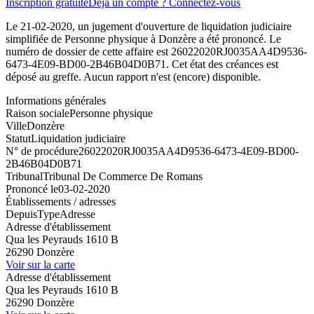
Inscription gratuite
Déjà un compte ? Connectez-vous
Le 21-02-2020, un jugement d'ouverture de liquidation judiciaire
simplifiée de Personne physique à Donzère a été prononcé. Le
numéro de dossier de cette affaire est 26022020RJ0035AA4D9536-
6473-4E09-BD00-2B46B04D0B71. Cet état des créances est
déposé au greffe. Aucun rapport n'est (encore) disponible.
Informations générales
Raison sociale
Personne physique
Ville
Donzère
Statut
Liquidation judiciaire
N° de procédure
26022020RJ0035AA4D9536-6473-4E09-BD00-
2B46B04D0B71
Tribunal
Tribunal De Commerce De Romans
Prononcé le
03-02-2020
Établissements / adresses
Depuis
Type
Adresse
Adresse d'établissement
Qua les Peyrauds 1610 B
26290 Donzère
Voir sur la carte
Adresse d'établissement
Qua les Peyrauds 1610 B
26290 Donzère