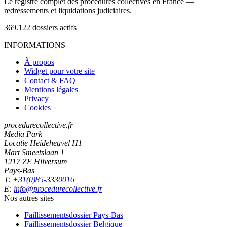
Le registre complet des procédures collectives en France —
redressements et liquidations judiciaires.
369.122
dossiers actifs
INFORMATIONS
À propos
Widget pour votre site
Contact & FAQ
Mentions légales
Privacy
Cookies
procedurecollective.fr
Media Park
Locatie Heideheuvel H1
Mart Smeetslaan 1
1217 ZE Hilversum
Pays-Bas
T:
+31(0)85-3330016
E:
info@procedurecollective.fr
Nos autres sites
Faillissementsdossier
Pays-Bas
Faillissementsdossier
Belgique