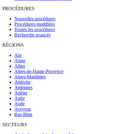
PROCÉDURES
Nouvelles procédures
Procédures modifiées
Toutes les procédures
Recherche avancée
RÉGIONS
Ain
Aisne
Allier
Alpes-de-Haute-Provence
Alpes-Maritimes
Ardèche
Ardennes
Ariège
Aube
Aude
Aveyron
Bas-Rhin
SECTEURS