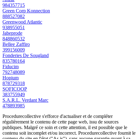
984357715
Green Corp Konnection
888527082
Greenwood Atlantic
938955051
Jabeprode
848860532
Bellee Zaffiro
399156009
Fonderies De Sougland
835780164
Fiducim
792748089
Hopium
878729318
SOFICOOP
383755949
S.A.R.L. Verdant Marc
478893985
Procedurecollective s'efforce d'actualiser et de compléter
régulièrement le contenu de cette page web, issu de sources
publiques. Malgré ce soin et cette attention, il est possible que le
contenu soit incomplet et/ou incorrect. Procedurecollective fournit le
contenu du site en l'état ("As is"), sans aucune garantie quant à sa