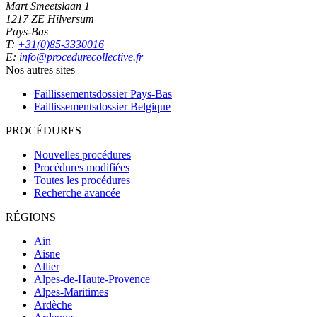
Mart Smeetslaan 1
1217 ZE Hilversum
Pays-Bas
T:
+31(0)85-3330016
E:
info@procedurecollective.fr
Nos autres sites
Faillissementsdossier
Pays-Bas
Faillissementsdossier
Belgique
PROCÉDURES
Nouvelles procédures
Procédures modifiées
Toutes les procédures
Recherche avancée
RÉGIONS
Ain
Aisne
Allier
Alpes-de-Haute-Provence
Alpes-Maritimes
Ardèche