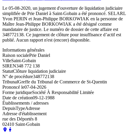
Le 05-08-2020, un jugement d'ouverture de liquidation judiciaire
simplifiée de Prie Daniel à Saint-Gobain a été prononcé. SELARL
Yvon PERIN et Jean-Philippe BORKOWIAK en la personne de
Maître Jean-Philippe BORKOWIAK a été désigné comme
mandataire de justice. Le numéro de dossier de cette affaire est
348772138. Ce jugement de clôture pour insuffisance d’actif est
publié. Aucun rapport n'est (encore) disponible.
Informations générales
Raison sociale
Prie Daniel
Ville
Saint-Gobain
SIREN
348 772 138
Statut
Clôture liquidation judiciaire
N° de procédure
348772138
Tribunal
Greffe du Tribunal de Commerce de St-Quentin
Prononcé le
07-04-2026
Forme juridique
Société À Responsabilité Limitée
Date de création
09-12-1988
Établissements / adresses
Depuis
Type
Adresse
Adresse d'établissement
rue des Déportés 8
02410 Saint-Gobain