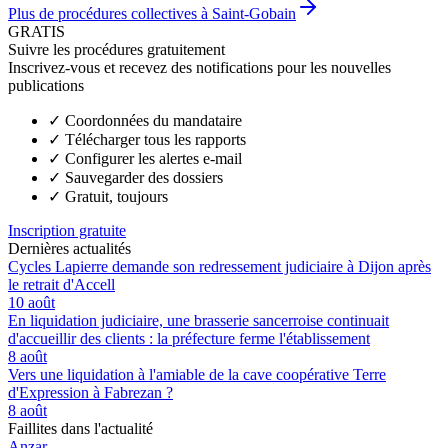
Plus de procédures collectives à Saint-Gobain
GRATIS
Suivre les procédures gratuitement
Inscrivez-vous et recevez des notifications pour les nouvelles
publications
✓
Coordonnées du mandataire
✓
Télécharger tous les rapports
✓
Configurer les alertes e-mail
✓
Sauvegarder des dossiers
✓
Gratuit, toujours
Inscription gratuite
Dernières actualités
Cycles Lapierre demande son redressement judiciaire à Dijon après
le retrait d'Accell
10 août
En liquidation judiciaire, une brasserie sancerroise continuait
d'accueillir des clients : la préfecture ferme l'établissement
8 août
Vers une liquidation à l'amiable de la cave coopérative Terre
d'Expression à Fabrezan ?
8 août
Faillites dans l'actualité
Anzar