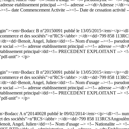
<!-- adresse etablissement principal --><!-- adresse --><dt>Adresse :</
-- date Commencement Activite --><!-- Date de cessation activité --
Margin"><em>Bodacc B n°20150091 publié le 13/05/2015</em></p><d
tre du commerce et des sociétés">n°RCS</abbr> :</dt><dd>799 858 11
d>Benoit, Angel, Julien</dd><!-- Nom d'usage --><!-- pseudonyme -
ège social --><!-- adresse etablissement principal --><!-- adresse --><
l'établissement principal</dd><!-- PRECEDENT EXPLOITANT --> <!-- d
="pdf-unit"> </p>
Margin"><em>Bodacc B n°20150091 publié le 13/05/2015</em></p><d
tre du commerce et des sociétés">n°RCS</abbr> :</dt><dd>799 858 11
d>Benoit, Angel, Julien</dd><!-- Nom d'usage --><!-- pseudonyme -
ège social --><!-- adresse etablissement principal --><!-- adresse --><
l'établissement principal</dd><!-- PRECEDENT EXPLOITANT --> <!-- d
="pdf-unit"> </p>
m>Bodacc A n°20140028 publié le 09/02/2014</em></p><dl><!-- numer
rce et des sociétés">n°RCS</abbr> :</dt><dd>799 858 113RCSAngoulè
Angel, Julien</dd><!-- Nom d'usage --> <!-- Nationalite --> <!-- Si