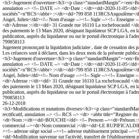
<h3>Jugement d'ouverture</h3><p class="standardMargin"><em>Bod
annulation --> <!-- DATE --> <dt>Date : </dt><dd>2020-11-05</dd><
sociétés">n°RCS</abbr> :</dt><dd>799 858 113RCSAngoulème</dd
Angel, Julien</dd><!-- Nom d'usage --><!-- Sigle --><!-- Enseigne --
<dt>Adresse :</dt><dd> 31 Grande rue 16110 La rochefoucauld </dd>
des paiements le 13 Mars 2020, désignant liquidateur SCP LGA, en l
publication, auprès du liquidateur ou sur le portail électronique à l'
799858113
Jugement prononçant la liquidation judiciaire , date de cessation 
Les créances sont à déclarer, dans les deux mois de la présente publica
<h3>Jugement d'ouverture</h3><p class="standardMargin"><em>Bod
annulation --> <!-- DATE --> <dt>Date : </dt><dd>2020-11-05</dd><
sociétés">n°RCS</abbr> :</dt><dd>799 858 113RCSAngoulème</dd
Angel, Julien</dd><!-- Nom d'usage --><!-- Sigle --><!-- Enseigne --
<dt>Adresse :</dt><dd> 31 Grande rue 16110 La rochefoucauld </dd>
des paiements le 13 Mars 2020, désignant liquidateur SCP LGA, en l
publication, auprès du liquidateur ou sur le portail électronique à l'
799858113
26-12-2018
<h3>Modifications et mutations diverses</h3><p class="standard
rectificatif, annulation --> <!-- RCS --> <dt> <abbr title="Regis
<dt>Nom :</dt><dd>BOUCHE</dd> <!-- Prenom --><dt>Prénom :</dt><d
commercial --><dt>Nom commercial :</dt><dd>LE RUPIFICALDIEN VAP '
><!-- adresse siège social --><!-- adresse etablissement principal 
<dd>Modification survenue sur l'activité, transfert de l'établis