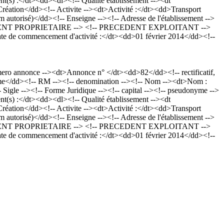
s) :</dt><dd><dl><!-- Qualité établissement --><dt
Création</dd><!-- Activite --><dt>Activité :</dt><dd>Transport
m autorisé)</dd><!-- Enseigne --><!-- Adresse de l'établissement -->
- PRECEDENT PROPRIETAIRE --> <!-- PRECEDENT EXPLOITANT -->
ate de commencement d'activité :</dt><dd>01 février 2014</dd><!--
o annonce --><dt>Annonce n° </dt><dd>82</dd><!-- rectificatif,
me</dd><!-- RM --><!-- denomination --><!-- Nom --><dt>Nom :
gle --><!-- Forme Juridique --><!-- capital --><!-- pseudonyme -->
s) :</dt><dd><dl><!-- Qualité établissement --><dt
Création</dd><!-- Activite --><dt>Activité :</dt><dd>Transport
m autorisé)</dd><!-- Enseigne --><!-- Adresse de l'établissement -->
- PRECEDENT PROPRIETAIRE --> <!-- PRECEDENT EXPLOITANT -->
ate de commencement d'activité :</dt><dd>01 février 2014</dd><!--