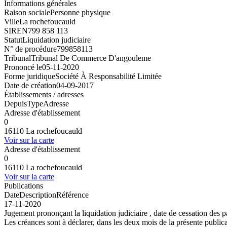
Informations générales
Raison sociale
Personne physique
Ville
La rochefoucauld
SIREN
799 858 113
Statut
Liquidation judiciaire
N° de procédure
799858113
Tribunal
Tribunal De Commerce D'angouleme
Prononcé le
05-11-2020
Forme juridique
Société À Responsabilité Limitée
Date de création
04-09-2017
Établissements / adresses
Depuis
Type
Adresse
Adresse d'établissement
0
16110 La rochefoucauld
Voir sur la carte
Adresse d'établissement
0
16110 La rochefoucauld
Voir sur la carte
Publications
Date
Description
Référence
17-11-2020
Jugement prononçant la liquidation judiciaire , date de cessation 
Les créances sont à déclarer, dans les deux mois de la présente publica