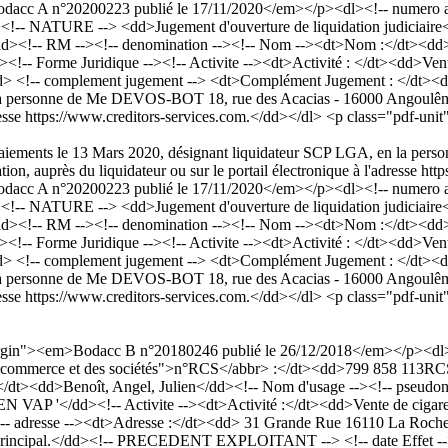
acc A n°20200223 publié le 17/11/2020</em></p><dl><!-- numero an
!-- NATURE --> <dd>Jugement d'ouverture de liquidation judiciaire<
><!-- RM --><!-- denomination --><!-- Nom --><dt>Nom :</dt><d
><!-- Forme Juridique --><!-- Activite --><dt>Activité : </dt><dd>Vente
 <!-- complement jugement --> <dt>Complément Jugement : </dt><dd>Ju
a personne de Me DEVOS-BOT 18, rue des Acacias - 16000 Angoulême . 
adresse https://www.creditors-services.com.</dd></dl> <p class="pdf-uni
des paiements le 13 Mars 2020, désignant liquidateur SCP LGA, en la
tion, auprès du liquidateur ou sur le portail électronique à l'adresse ht
acc A n°20200223 publié le 17/11/2020</em></p><dl><!-- numero an
!-- NATURE --> <dd>Jugement d'ouverture de liquidation judiciaire<
><!-- RM --><!-- denomination --><!-- Nom --><dt>Nom :</dt><d
><!-- Forme Juridique --><!-- Activite --><dt>Activité : </dt><dd>Vente
 <!-- complement jugement --> <dt>Complément Jugement : </dt><dd>Ju
a personne de Me DEVOS-BOT 18, rue des Acacias - 16000 Angoulême . 
adresse https://www.creditors-services.com.</dd></dl> <p class="pdf-uni
Margin"><em>Bodacc B n°20180246 publié le 26/12/2018</em></p><d
tre du commerce et des sociétés">n°RCS</abbr> :</dt><dd>799 858 11
d>Benoît, Angel, Julien</dd><!-- Nom d'usage --><!-- pseudonyme -
</dd><!-- Activite --><dt>Activité :</dt><dd>Vente de cigarettes é
--><!-- adresse --><dt>Adresse :</dt><dd> 31 Grande Rue 16110 La Roc
sement principal.</dd><!-- PRECEDENT EXPLOITANT --> <!-- date Effet