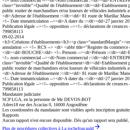
<!-- nom commercial --><dt>Nom commercial :</dt><dd>ENTREPRISE B
class="invisible">Qualité de l'établissement</dt><dd>Etablissement 
public routier de marchandises et/ou loueurs de véhicules industriels
<dt>Adresse de l'établissement :</dt><dd> 81 route de Maril
<!-- Date immatriculation --><dt>A dater du :</dt><dd>27 janvier 2
Publication légale --><!-- opposition --><!-- déclarations de creances
799858113
09-02-2014
<h3>Créations d'établissements</h3><p class="standardMargin"><e
annulation --> <!-- RCS --> <dt> <abbr title="Registre du comme
</dt><dd>BOUCHE</dd> <!-- Prenom --><dt>Prénom :</dt><dd>Benoit, 
<!-- nom commercial --><dt>Nom commercial :</dt><dd>ENTREPRISE B
class="invisible">Qualité de l'établissement</dt><dd>Etablissement 
public routier de marchandises et/ou loueurs de véhicules industriels
<dt>Adresse de l'établissement :</dt><dd> 81 route de Maril
<!-- Date immatriculation --><dt>A dater du :</dt><dd>27 janvier 2
Publication légale --><!-- opposition --><!-- déclarations de creances
799858113
Mandataire judiciaire
SCP LGA, en la personne de Me DEVOS-BOT
Adres
18 rue des Acacias 0, 16000 Angoulême
Les coordonnées du mandataire sont visibles après inscription gratuite
Rapports
Aucun rapport n'est encore disponible. Dès qu'un rapport sera publié, 
Plus de procédures collectives à La rochefoucauld