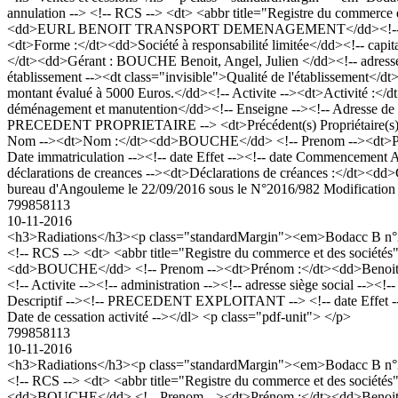
annulation --> <!-- RCS --> <dt> <abbr title="Registre du comme
<dd>EURL BENOIT TRANSPORT DEMENAGEMENT</dd><!-- Nom --> <!-
<dt>Forme :</dt><dd>Société à responsabilité limitée</dd><!-- capi
</dt><dd>Gérant : BOUCHE Benoit, Angel, Julien </dd><!-- adresse 
établissement --><dt class="invisible">Qualité de l'établissement</d
montant évalué à 5000 Euros.</dd><!-- Activite --><dt>Activité :</dt
déménagement et manutention</dd><!-- Enseigne --><!-- Adresse de l
PRECEDENT PROPRIETAIRE --> <dt>Précédent(s) Propriétaire(s) :<
Nom --><dt>Nom :</dt><dd>BOUCHE</dd> <!-- Prenom --><dt>Prén
Date immatriculation --><!-- date Effet --><!-- date Commencement A
déclarations de creances --><dt>Déclarations de créances :</dt><d
bureau d'Angouleme le 22/09/2016 sous le N°2016/982 Modification sur
799858113
10-11-2016
<h3>Radiations</h3><p class="standardMargin"><em>Bodacc B n°201
<!-- RCS --> <dt> <abbr title="Registre du commerce et des soci
<dd>BOUCHE</dd> <!-- Prenom --><dt>Prénom :</dt><dd>Benoit, Ange
<!-- Activite --><!-- administration --><!-- adresse siège social -->
Descriptif --><!-- PRECEDENT EXPLOITANT --> <!-- date Effet --><!
Date de cessation activité --></dl> <p class="pdf-unit"> </p>
799858113
10-11-2016
<h3>Radiations</h3><p class="standardMargin"><em>Bodacc B n°201
<!-- RCS --> <dt> <abbr title="Registre du commerce et des soci
<dd>BOUCHE</dd> <!-- Prenom --><dt>Prénom :</dt><dd>Benoit, Ange