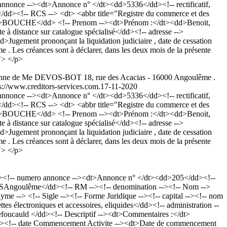
nonce --><dt>Annonce n° </dt><dd>5336</dd><!-- rectificatif,
/dd><!-- RCS --> <dt> <abbr title="Registre du commerce et des
d>BOUCHE</dd> <!-- Prenom --><dt>Prénom :</dt><dd>Benoit,
 à distance sur catalogue spécialisé</dd><!-- adresse -->
gement prononçant la liquidation judiciaire , date de cessation
Les créances sont à déclarer, dans les deux mois de la présente
t"> </p>
 personne de Me DEVOS-BOT 18, rue des Acacias - 16000 Angoulême .
tps://www.creditors-services.com.
17-11-2020
nonce --><dt>Annonce n° </dt><dd>5336</dd><!-- rectificatif,
/dd><!-- RCS --> <dt> <abbr title="Registre du commerce et des
d>BOUCHE</dd> <!-- Prenom --><dt>Prénom :</dt><dd>Benoit,
 à distance sur catalogue spécialisé</dd><!-- adresse -->
gement prononçant la liquidation judiciaire , date de cessation
Les créances sont à déclarer, dans les deux mois de la présente
t"> </p>
l><!-- numero annonce --><dt>Annonce n° </dt><dd>205</dd><!--
3RCSAngoulême</dd><!-- RM --><!-- denomination --><!-- Nom -->
-> <!-- Sigle --><!-- Forme Juridique --><!-- capital --><!-- nom
lectroniques et accessoires, eliquides</dd><!-- administration --
hefoucauld </dd><!-- Descriptif --><dt>Commentaires :</dt>
 --><!-- date Commencement Activite --><dt>Date de commencement