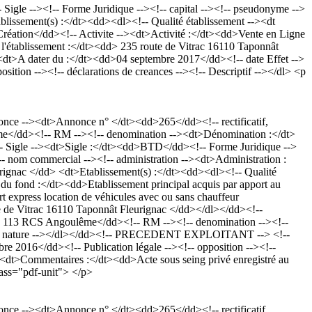
gle --><!-- Forme Juridique --><!-- capital --><!-- pseudonyme -->
ssement(s) :</dt><dd><dl><!-- Qualité établissement --><dt
Création</dd><!-- Activite --><dt>Activité :</dt><dd>Vente en Ligne
de l'établissement :</dt><dd> 235 route de Vitrac 16110 Taponnât
 dater du :</dt><dd>04 septembre 2017</dd><!-- date Effet -->
tion --><!-- déclarations de creances --><!-- Descriptif --></dl> <p
ce --><dt>Annonce n° </dt><dd>265</dd><!-- rectificatif,
me</dd><!-- RM --><!-- denomination --><dt>Dénomination :</dt>
gle --><dt>Sigle :</dt><dd>BTD</dd><!-- Forme Juridique -->
 nom commercial --><!-- administration --><dt>Administration :
ignac </dd> <dt>Etablissement(s) :</dt><dd><dl><!-- Qualité
 du fond :</dt><dd>Etablissement principal acquis par apport au
t express location de véhicules avec ou sans chauffeur
e de Vitrac 16110 Taponnât Fleurignac </dd></dl></dd><!--
 113 RCS Angoulême</dd><!-- RM --><!-- denomination --><!--
-- nature --></dl></dd><!-- PRECEDENT EXPLOITANT --> <!--
e 2016</dd><!-- Publication légale --><!-- opposition --><!--
><dt>Commentaires :</dt><dd>Acte sous seing privé enregistré au
lass="pdf-unit"> </p>
ce --><dt>Annonce n° </dt><dd>265</dd><!-- rectificatif,