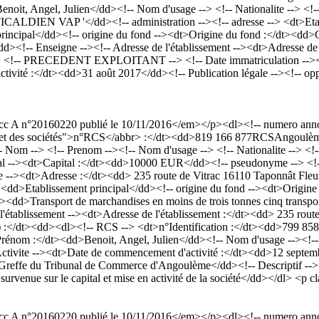
Angel, Julien</dd><!-- Nom d'usage --> <!-- Nationalite --> <!-- Si
DIEN VAP '</dd><!-- administration --><!-- adresse --> <dt>Etabli
principal</dd><!-- origine du fond --><dt>Origine du fond :</dt><dd>
t</dd><!-- Enseigne --><!-- Adresse de l'établissement --><dt>Adresse 
- PRECEDENT EXPLOITANT --> <!-- Date immatriculation --><dt>A
ité :</dt><dd>31 août 2017</dd><!-- Publication légale --><!-- opposi
 A n°20160220 publié le 10/11/2016</em></p><dl><!-- numero annon
rce et des sociétés">n°RCS</abbr> :</dt><dd>819 166 877RCSAngoulè
- Prenom --><!-- Nom d'usage --> <!-- Nationalite --> <!-- Si
tal --><dt>Capital :</dt><dd>10000 EUR</dd><!-- pseudonyme --> <!--
--><dt>Adresse :</dt><dd> 235 route de Vitrac 16110 Taponnât Fleur
t><dd>Etablissement principal</dd><!-- origine du fond --><dt>Origine
><dd>Transport de marchandises en moins de trois tonnes cinq transpor
'établissement --><dt>Adresse de l'établissement :</dt><dd> 235 rout
/dt><dd><dl><!-- RCS --> <dt>n°Identification :</dt><dd>799 858
om :</dt><dd>Benoit, Angel, Julien</dd><!-- Nom d'usage --><!
ctivite --><dt>Date de commencement d'activité :</dt><dd>12 septembr
d>Greffe du Tribunal de Commerce d'Angoulème</dd><!-- Descriptif --
venue sur le capital et mise en activité de la société</dd></dl> <p c
 A n°20160220 publié le 10/11/2016</em></p><dl><!-- numero annon