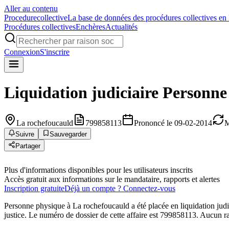
Aller au contenu
Procedure
collective
La base de données des procédures collectives en
Procédures collectives
Enchères
Actualités
Connexion
S'inscrire
Liquidation judiciaire
Personne
La rochefoucauld
799858113
Prononcé le 09-02-2014
M
Suivre
Sauvegarder
Partager
Plus d'informations disponibles pour les utilisateurs inscrits
Accès gratuit aux informations sur le mandataire, rapports et alertes
Inscription gratuite
Déjà un compte ? Connectez-vous
Personne physique à La rochefoucauld a été placée en liquidation
justice. Le numéro de dossier de cette affaire est 799858113. Aucun ra