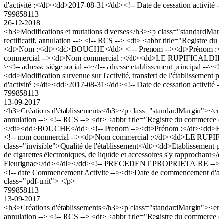
d'activité :</dt><dd>2017-08-31</dd><!-- Date de cessation activité -
799858113
26-12-2018
<h3>Modifications et mutations diverses</h3><p class="standard
rectificatif, annulation --> <!-- RCS --> <dt> <abbr title="Regis
<dt>Nom :</dt><dd>BOUCHE</dd> <!-- Prenom --><dt>Prénom :</dt><d
commercial --><dt>Nom commercial :</dt><dd>LE RUPIFICALDIEN VAP '
><!-- adresse siège social --><!-- adresse etablissement principal 
<dd>Modification survenue sur l'activité, transfert de l'établis
d'activité :</dt><dd>2017-08-31</dd><!-- Date de cessation activité -
799858113
13-09-2017
<h3>Créations d'établissements</h3><p class="standardMargin"><e
annulation --> <!-- RCS --> <dt> <abbr title="Registre du comme
</dt><dd>BOUCHE</dd> <!-- Prenom --><dt>Prénom :</dt><dd>Benoit, 
<!-- nom commercial --><dt>Nom commercial :</dt><dd>LE RUPIFICAL
class="invisible">Qualité de l'établissement</dt><dd>Etablissement 
de cigarettes électroniques, de liquide et accessoires s'y rapprochan
Fleurignac</dd></dl></dd><!-- PRECEDENT PROPRIETAIRE --> <!-
<!-- date Commencement Activite --><dt>Date de commencement d'activ
class="pdf-unit"> </p>
799858113
13-09-2017
<h3>Créations d'établissements</h3><p class="standardMargin"><e
annulation --> <!-- RCS --> <dt> <abbr title="Registre du comme