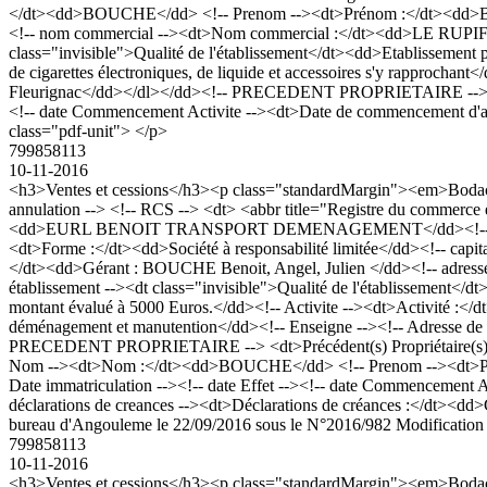
</dt><dd>BOUCHE</dd> <!-- Prenom --><dt>Prénom :</dt><dd>Benoit, 
<!-- nom commercial --><dt>Nom commercial :</dt><dd>LE RUPIFICAL
class="invisible">Qualité de l'établissement</dt><dd>Etablissement 
de cigarettes électroniques, de liquide et accessoires s'y rapprochan
Fleurignac</dd></dl></dd><!-- PRECEDENT PROPRIETAIRE --> <!-
<!-- date Commencement Activite --><dt>Date de commencement d'activ
class="pdf-unit"> </p>
799858113
10-11-2016
<h3>Ventes et cessions</h3><p class="standardMargin"><em>Bodacc
annulation --> <!-- RCS --> <dt> <abbr title="Registre du comme
<dd>EURL BENOIT TRANSPORT DEMENAGEMENT</dd><!-- Nom --> <!-
<dt>Forme :</dt><dd>Société à responsabilité limitée</dd><!-- capi
</dt><dd>Gérant : BOUCHE Benoit, Angel, Julien </dd><!-- adresse 
établissement --><dt class="invisible">Qualité de l'établissement</d
montant évalué à 5000 Euros.</dd><!-- Activite --><dt>Activité :</dt
déménagement et manutention</dd><!-- Enseigne --><!-- Adresse de l
PRECEDENT PROPRIETAIRE --> <dt>Précédent(s) Propriétaire(s) :<
Nom --><dt>Nom :</dt><dd>BOUCHE</dd> <!-- Prenom --><dt>Prén
Date immatriculation --><!-- date Effet --><!-- date Commencement A
déclarations de creances --><dt>Déclarations de créances :</dt><d
bureau d'Angouleme le 22/09/2016 sous le N°2016/982 Modification sur
799858113
10-11-2016
<h3>Ventes et cessions</h3><p class="standardMargin"><em>Bodacc