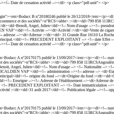
-><!-- Date de cessation activité --></dl> <p class="pdf-unit"> </p>
Margin"><em>Bodacc B n°20180246 publié le 26/12/2018</em></p><d
tre du commerce et des sociétés">n°RCS</abbr> :</dt><dd>799 858 11
d>Benoît, Angel, Julien</dd><!-- Nom d'usage --><!-- pseudonyme -
</dd><!-- Activite --><dt>Activité :</dt><dd>Vente de cigarettes é
--><!-- adresse --><dt>Adresse :</dt><dd> 31 Grande Rue 16110 La Roc
sement principal.</dd><!-- PRECEDENT EXPLOITANT --> <!-- date Effet
-><!-- Date de cessation activité --></dl> <p class="pdf-unit"> </p>
m>Bodacc A n°20170175 publié le 13/09/2017</em></p><dl><!-- nume
rce et des sociétés">n°RCS</abbr> :</dt><dd>799 858 113RCSAngoulè
Angel, Julien</dd><!-- Nom d'usage --> <!-- Nationalite --> <!-- Si
DIEN VAP '</dd><!-- administration --><!-- adresse --> <dt>Etabli
principal</dd><!-- origine du fond --><dt>Origine du fond :</dt><dd>
t</dd><!-- Enseigne --><!-- Adresse de l'établissement --><dt>Adresse 
- PRECEDENT EXPLOITANT --> <!-- Date immatriculation --><dt>A
ité :</dt><dd>31 août 2017</dd><!-- Publication légale --><!-- opposi
m>Bodacc A n°20170175 publié le 13/09/2017</em></p><dl><!-- nume
rce et des sociétés">n°RCS</abbr> :</dt><dd>799 858 113RCSAngoulè