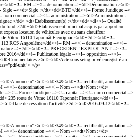
me</dd><!-- RM --><!-- denomination --><dt>Dénomination :</dt>
gle --><dt>Sigle :</dt><dd>BTD</dd><!-- Forme Juridique -->
 nom commercial --><!-- administration --><dt>Administration :
ignac </dd> <dt>Etablissement(s) :</dt><dd><dl><!-- Qualité
 du fond :</dt><dd>Etablissement principal acquis par apport au
t express location de véhicules avec ou sans chauffeur
e de Vitrac 16110 Taponnât Fleurignac </dd></dl></dd><!--
 113 RCS Angoulême</dd><!-- RM --><!-- denomination --><!--
-- nature --></dl></dd><!-- PRECEDENT EXPLOITANT --> <!--
e 2016</dd><!-- Publication légale --><!-- opposition --><!--
><dt>Commentaires :</dt><dd>Acte sous seing privé enregistré au
lass="pdf-unit"> </p>
t>Annonce n° </dt><dd>349</dd><!-- rectificatif, annulation -->
 --><!-- denomination --><!-- Nom --><dt>Nom :</dt>
-><!-- Forme Juridique --><!-- capital --><!-- nom commercial -->
dt><dd> 235 route de Vitrac 16110 Taponnât Fleurignac</dd><!--
><dt>Date de cessation d'activité :</dt><dd>2016-09-12</dd><!--
t>Annonce n° </dt><dd>349</dd><!-- rectificatif, annulation -->
 --><!-- denomination --><!-- Nom --><dt>Nom :</dt>
-><!-- Forme Juridique --><!-- capital --><!-- nom commercial -->