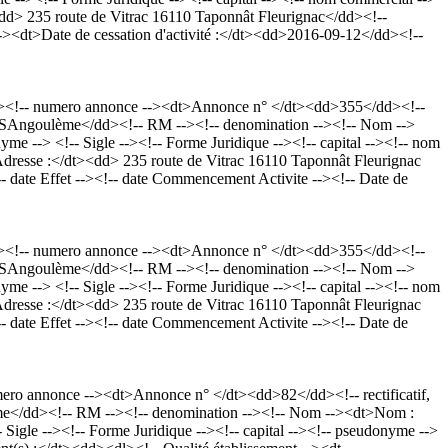
dt><dd> 235 route de Vitrac 16110 Taponnât Fleurignac</dd><!--
><dt>Date de cessation d'activité :</dt><dd>2016-09-12</dd><!--
l><!-- numero annonce --><dt>Annonce n° </dt><dd>355</dd><!--
3RCSAngoulème</dd><!-- RM --><!-- denomination --><!-- Nom -->
-> <!-- Sigle --><!-- Forme Juridique --><!-- capital --><!-- nom
dt>Adresse :</dt><dd> 235 route de Vitrac 16110 Taponnât Fleurignac
ate Effet --><!-- date Commencement Activite --><!-- Date de
l><!-- numero annonce --><dt>Annonce n° </dt><dd>355</dd><!--
3RCSAngoulème</dd><!-- RM --><!-- denomination --><!-- Nom -->
-> <!-- Sigle --><!-- Forme Juridique --><!-- capital --><!-- nom
dt>Adresse :</dt><dd> 235 route de Vitrac 16110 Taponnât Fleurignac
ate Effet --><!-- date Commencement Activite --><!-- Date de
o annonce --><dt>Annonce n° </dt><dd>82</dd><!-- rectificatif,
me</dd><!-- RM --><!-- denomination --><!-- Nom --><dt>Nom :
gle --><!-- Forme Juridique --><!-- capital --><!-- pseudonyme -->