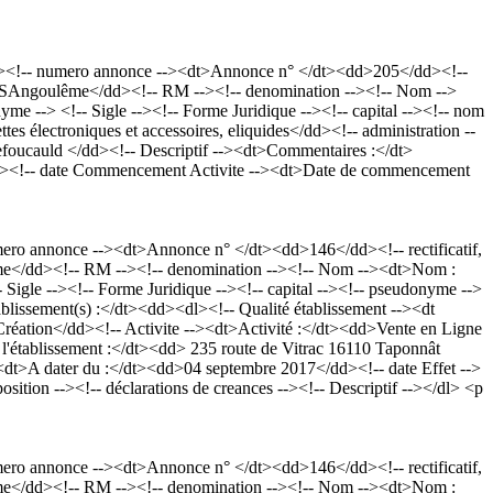
l><!-- numero annonce --><dt>Annonce n° </dt><dd>205</dd><!--
3RCSAngoulême</dd><!-- RM --><!-- denomination --><!-- Nom -->
-> <!-- Sigle --><!-- Forme Juridique --><!-- capital --><!-- nom
lectroniques et accessoires, eliquides</dd><!-- administration --
hefoucauld </dd><!-- Descriptif --><dt>Commentaires :</dt>
 --><!-- date Commencement Activite --><dt>Date de commencement
ro annonce --><dt>Annonce n° </dt><dd>146</dd><!-- rectificatif,
me</dd><!-- RM --><!-- denomination --><!-- Nom --><dt>Nom :
gle --><!-- Forme Juridique --><!-- capital --><!-- pseudonyme -->
ssement(s) :</dt><dd><dl><!-- Qualité établissement --><dt
Création</dd><!-- Activite --><dt>Activité :</dt><dd>Vente en Ligne
de l'établissement :</dt><dd> 235 route de Vitrac 16110 Taponnât
 dater du :</dt><dd>04 septembre 2017</dd><!-- date Effet -->
tion --><!-- déclarations de creances --><!-- Descriptif --></dl> <p
ro annonce --><dt>Annonce n° </dt><dd>146</dd><!-- rectificatif,
me</dd><!-- RM --><!-- denomination --><!-- Nom --><dt>Nom :