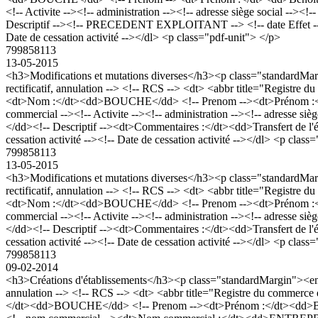
<!-- Activite --><!-- administration --><!-- adresse siège social -->
Descriptif --><!-- PRECEDENT EXPLOITANT --> <!-- date Effet --><!
Date de cessation activité --></dl> <p class="pdf-unit"> </p>
799858113
13-05-2015
<h3>Modifications et mutations diverses</h3><p class="standard
rectificatif, annulation --> <!-- RCS --> <dt> <abbr title="Regis
<dt>Nom :</dt><dd>BOUCHE</dd> <!-- Prenom --><dt>Prénom :</dt><d
commercial --><!-- Activite --><!-- administration --><!-- adresse si
</dd><!-- Descriptif --><dt>Commentaires :</dt><dd>Transfert de 
cessation activité --><!-- Date de cessation activité --></dl> <p class
799858113
13-05-2015
<h3>Modifications et mutations diverses</h3><p class="standard
rectificatif, annulation --> <!-- RCS --> <dt> <abbr title="Regis
<dt>Nom :</dt><dd>BOUCHE</dd> <!-- Prenom --><dt>Prénom :</dt><d
commercial --><!-- Activite --><!-- administration --><!-- adresse si
</dd><!-- Descriptif --><dt>Commentaires :</dt><dd>Transfert de 
cessation activité --><!-- Date de cessation activité --></dl> <p class
799858113
09-02-2014
<h3>Créations d'établissements</h3><p class="standardMargin"><e
annulation --> <!-- RCS --> <dt> <abbr title="Registre du comme
</dt><dd>BOUCHE</dd> <!-- Prenom --><dt>Prénom :</dt><dd>Benoit, 