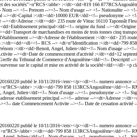
rce et des sociétés">n°RCS</abbr> :</dt><dd>819 166 877RCSAngoulè
- Prenom --><!-- Nom d'usage --> <!-- Nationalite --> <!-- Si
tal --><dt>Capital :</dt><dd>10000 EUR</dd><!-- pseudonyme --> <!--
--><dt>Adresse :</dt><dd> 235 route de Vitrac 16110 Taponnât Fleur
t><dd>Etablissement principal</dd><!-- origine du fond --><dt>Origine
><dd>Transport de marchandises en moins de trois tonnes cinq transpor
'établissement --><dt>Adresse de l'établissement :</dt><dd> 235 rout
/dt><dd><dl><!-- RCS --> <dt>n°Identification :</dt><dd>799 858
om :</dt><dd>Benoit, Angel, Julien</dd><!-- Nom d'usage --><!
ctivite --><dt>Date de commencement d'activité :</dt><dd>12 septembr
d>Greffe du Tribunal de Commerce d'Angoulème</dd><!-- Descriptif --
venue sur le capital et mise en activité de la société</dd></dl> <p c
60220 publié le 10/11/2016</em></p><dl><!-- numero annonce --><d
étés">n°RCS</abbr> :</dt><dd>799 858 113RCSAngoulème</dd><!-- RM
l, Julien</dd><!-- Nom d'usage --><!-- pseudonyme --> <!-- Sigle -
<!-- adresse etablissement principal --><!-- adresse --><dt>Adresse :</
-- date Commencement Activite --><!-- Date de cessation activité --
60220 publié le 10/11/2016</em></p><dl><!-- numero annonce --><d
étés">n°RCS</abbr> :</dt><dd>799 858 113RCSAngoulème</dd><!-- RM
l, Julien</dd><!-- Nom d'usage --><!-- pseudonyme --> <!-- Sigle -