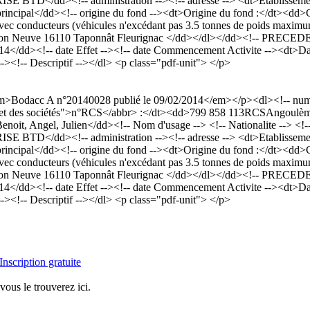
TD</dd><!-- administration --><!-- adresse --> <dt>Etablissement(
principal</dd><!-- origine du fond --><dt>Origine du fond :</dt><dd>
 avec conducteurs (véhicules n'excédant pas 3.5 tonnes de poids maximu
lac Maison Neuve 16110 Taponnât Fleurignac </dd></dl></dd><!-
014</dd><!-- date Effet --><!-- date Commencement Activite --><dt>D
 --><!-- Descriptif --></dl> <p class="pdf-unit"> </p>
m>Bodacc A n°20140028 publié le 09/02/2014</em></p><dl><!-- numer
rce et des sociétés">n°RCS</abbr> :</dt><dd>799 858 113RCSAngoulè
Angel, Julien</dd><!-- Nom d'usage --> <!-- Nationalite --> <!-- Si
TD</dd><!-- administration --><!-- adresse --> <dt>Etablissement(
principal</dd><!-- origine du fond --><dt>Origine du fond :</dt><dd>
 avec conducteurs (véhicules n'excédant pas 3.5 tonnes de poids maximu
lac Maison Neuve 16110 Taponnât Fleurignac </dd></dl></dd><!-
014</dd><!-- date Effet --><!-- date Commencement Activite --><dt>D
 --><!-- Descriptif --></dl> <p class="pdf-unit"> </p>
Inscription gratuite
vous le trouverez ici.