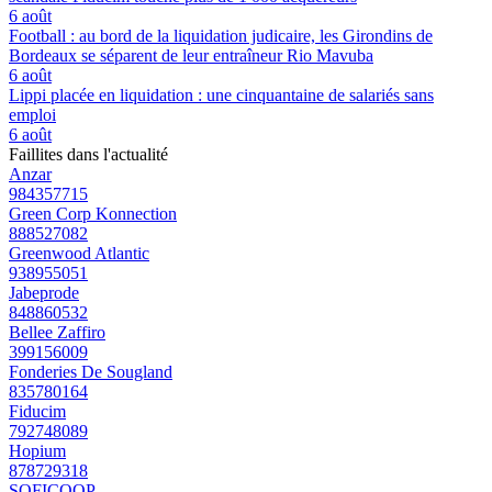
6 août
Football : au bord de la liquidation judicaire, les Girondins de
Bordeaux se séparent de leur entraîneur Rio Mavuba
6 août
Lippi placée en liquidation : une cinquantaine de salariés sans
emploi
6 août
Faillites dans l'actualité
Anzar
984357715
Green Corp Konnection
888527082
Greenwood Atlantic
938955051
Jabeprode
848860532
Bellee Zaffiro
399156009
Fonderies De Sougland
835780164
Fiducim
792748089
Hopium
878729318
SOFICOOP