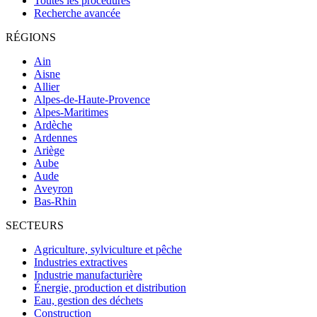
Toutes les procédures
Recherche avancée
RÉGIONS
Ain
Aisne
Allier
Alpes-de-Haute-Provence
Alpes-Maritimes
Ardèche
Ardennes
Ariège
Aube
Aude
Aveyron
Bas-Rhin
SECTEURS
Agriculture, sylviculture et pêche
Industries extractives
Industrie manufacturière
Énergie, production et distribution
Eau, gestion des déchets
Construction