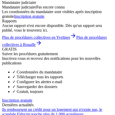
Mandataire judiciaire
Mandataire judiciaire
Pas encore connu
Les coordonnées du mandataire sont visibles après inscription
gratuite
Inscription gratuite
Rapports
Aucun rapport n'est encore disponible. Dès qu'un rapport sera
publié, vous le trouverez ici.
Plus de procédures collectives en Yvelines
Plus de procédures
collectives à Bouafle
GRATIS
Suivre les procédures gratuitement
Inscrivez-vous et recevez des notifications pour les nouvelles
publications
✓
Coordonnées du mandataire
✓
Télécharger tous les rapports
✓
Configurer les alertes e-mail
✓
Sauvegarder des dossiers
✓
Gratuit, toujours
Inscription gratuite
Dernières actualités
Ils remboursent un crédit pour un logement qui n'existe pas, le
scandale Fiducim touche plus de 1 000 acquéreurs