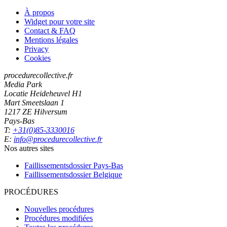
À propos
Widget pour votre site
Contact & FAQ
Mentions légales
Privacy
Cookies
procedurecollective.fr
Media Park
Locatie Heideheuvel H1
Mart Smeetslaan 1
1217 ZE Hilversum
Pays-Bas
T:
+31(0)85-3330016
E:
info@procedurecollective.fr
Nos autres sites
Faillissementsdossier
Pays-Bas
Faillissementsdossier
Belgique
PROCÉDURES
Nouvelles procédures
Procédures modifiées