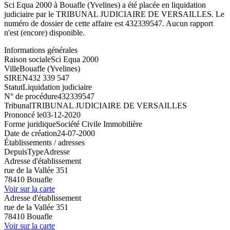
Sci Equa 2000 à Bouafle (Yvelines) a été placée en liquidation
judiciaire par le TRIBUNAL JUDICIAIRE DE VERSAILLES. Le
numéro de dossier de cette affaire est 432339547. Aucun rapport
n'est (encore) disponible.
Informations générales
Raison sociale
Sci Equa 2000
Ville
Bouafle (Yvelines)
SIREN
432 339 547
Statut
Liquidation judiciaire
N° de procédure
432339547
Tribunal
TRIBUNAL JUDICIAIRE DE VERSAILLES
Prononcé le
03-12-2020
Forme juridique
Société Civile Immobilière
Date de création
24-07-2000
Établissements / adresses
Depuis
Type
Adresse
Adresse d'établissement
rue de la Vallée 351
78410 Bouafle
Voir sur la carte
Adresse d'établissement
rue de la Vallée 351
78410 Bouafle
Voir sur la carte